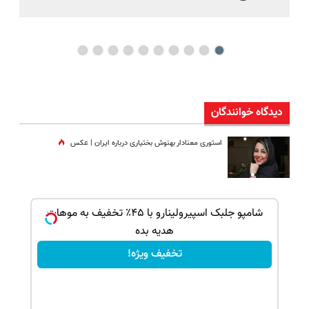
دیدگاه خوانندگان
استوری معنادار بهنوش بختیاری درباره ایران | عکس
ک جهت
شامپو جلبک اسپیرولینارو با ۴۵٪ تخفیف به موهات
هدیه بده
تخفیف ویژه!