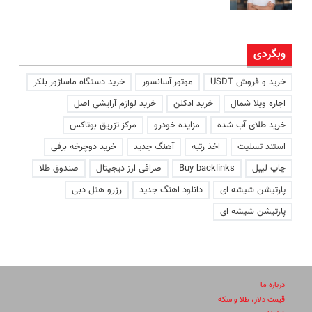
وبگردی
خرید و فروش USDT
موتور آسانسور
خرید دستگاه ماساژور بلکر
اجاره ویلا شمال
خرید ادکلن
خرید لوازم آرایشی اصل
خرید طلای آب شده
مزایده خودرو
مرکز تزریق بوتاکس
استند تسلیت
اخذ رتبه
آهنگ جدید
خرید دوچرخه برقی
چاپ لیبل
Buy backlinks
صرافی ارز دیجیتال
صندوق طلا
پارتیشن شیشه ای
دانلود اهنگ جدید
رزرو هتل دبی
پارتیشن شیشه ای
درباره ما
قیمت دلار، طلا و سکه