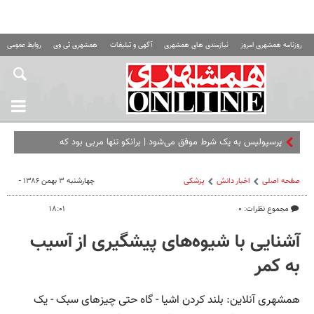
روزنامه همشهری امروز
نیازمندی های همشهری
آگهی و تبلیغات
همشهری تی وی
روابط عمومی ه
پرسپولیس به یک شرط موفق می‌شود | برانکو تنها مربی بود که از من
مشورت
صفحه اصلی
اخبار دانش
پزشکی
چهارشنبه ۳ بهمن ۱۳۸۶ -
مجموع نظرات: ۰
۱۸:۰۱
آشنایی با شیوه‌های پیشگیری از آسیب
به کمر
همشهری آنلاین: بلند کردن اشیا - گاه حتی چیزهای سبک - یک