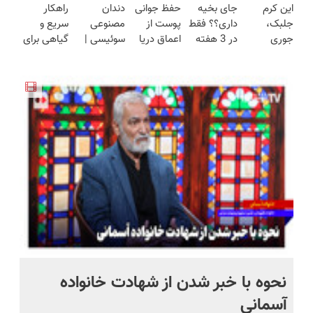
این کرم
جای بخیه
حفظ جوانی
دندان
راهکار
آیفون17 و
هفته!!😍
لینک خرید
ترمیم کننده
ساخت!!!
جلبک،
داری؟؟ فقط
پوست از
مصنوعی
سریع و
بیت کوین
با تخفیف
23 روزه
جوری
در 3 هفته
اعماق دریا
سوئیسی |
گیاهی برای
🔥
ویژه)
ساخت!
چروکاتو
ترمیمش
با جلبک
سبک،
جلوگیری و
صاف میکنه
کن!😍
اسپیرولینا
مقاوم،
درمان پیری
که انگار
طبیعی!
پوست
بوتاکس
ویزیت
کردی!
رایگان+پرداخت
(تخفیف
اقساطی😍
ویژه)
نحوه با خبر شدن از شهادت خانواده
زا
آسمانی
وی