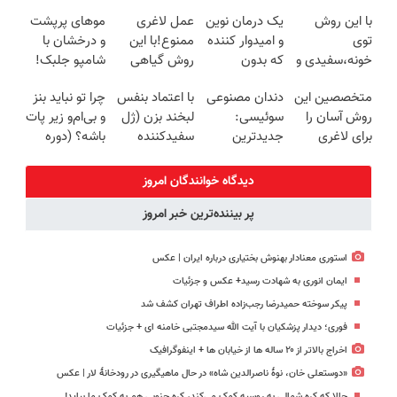
ترمیم کننده 23
میلیاردر شد.
پک سفید
با این روش
یک درمان نوین
عمل لاغری
موهای پرپشت
روزه ساخت!
آموزش رایگان
کننده خانگی
توی
و امیدوار کننده
ممنوع!با این
و درخشان با
خونه،سفیدی و
که بدون
روش گیاهی
شامپو جلبک!
زیبایی دندوناتو
بوتاکس پوست
ماهی5تا7کیلو
متخصصین این
دندان مصنوعی
با اعتماد بنفس
چرا تو نباید بنز
برگردون
را جوان می کند
لاغر
روش آسان را
سوئیسی:
لبخند بزن (ژل
و بی‌ام‌و زیر پات
(40%off)
شوید*کلیک
برای لاغری
جدیدترین
سفیدکننده
باشه؟ (دوره
جهت سفارش
شکم و پهلو
فناوری اروپا،
دندان40%تخفیف)
رایگان درآمد
معرفی کردند
سبک و مقاوم |
میلیاردی)
دیدگاه خوانندگان امروز
پرداخت قسطی
پر بیننده‌ترین خبر امروز
استوری معنادار بهنوش بختیاری درباره ایران | عکس
ایمان انوری به شهادت رسید+ عکس و جزئیات
پیکر سوخته حمیدرضا رجب‌زاده اطراف تهران کشف شد
فوری؛ دیدار پزشکیان با آیت الله سیدمجتبی خامنه ای + جزئیات
اخراج بالاتر از ۲۰ ساله ها از خیابان ها + اینفوگرافیک
«دوستعلی خان، نوۀ ناصرالدین شاه» در حال ماهیگیری در رودخانۀ لار | عکس
حالا که کره شمالی به روسیه کمک می‌کند، کره جنوبی هم به کمک ما بیاید!