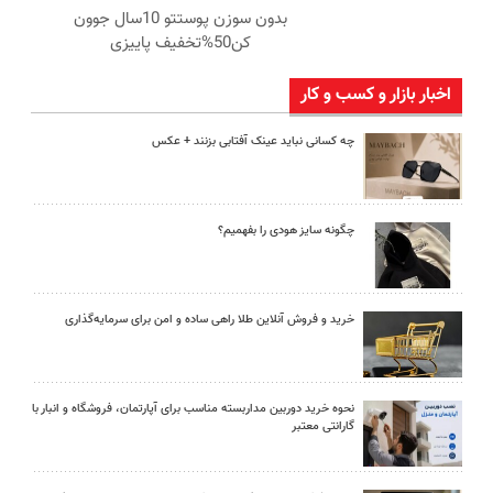
بدون سوزن پوستتو 10سال جوون
کن50%تخفیف پاییزی
اخبار بازار و کسب و کار
چه کسانی نباید عینک آفتابی بزنند + عکس
چگونه سایز هودی را بفهمیم؟
خرید و فروش آنلاین طلا راهی ساده و امن برای سرمایه‌گذاری
نحوه خرید دوربین مداربسته مناسب برای آپارتمان، فروشگاه و انبار با
گارانتی معتبر