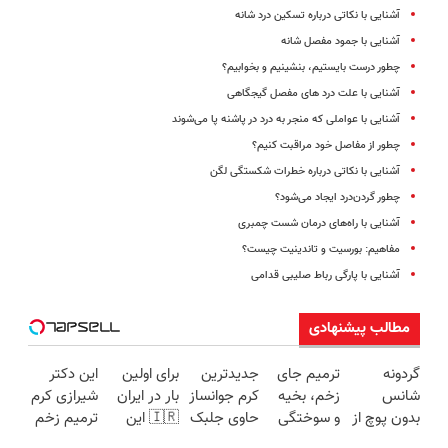
آشنایی با نکاتی درباره تسکین درد شانه
آشنایی با جمود مفصل شانه
چطور درست بایستیم، بنشینیم و بخوابیم؟
آشنایی با علت درد های مفصل گیجگاهی
آشنایی با عواملی که منجر به درد در پاشنه پا می‌شوند
چطور از مفاصل خود مراقبت کنیم؟
آشنایی با نکاتی درباره خطرات شکستگی لگن
چطور گردن‌درد ایجاد می‌شود؟
آشنایی با راه‌های درمان شست چمبری
مفاهیم: بورسیت و تاندینیت چیست؟
آشنایی با پارگی رباط صلیبی قدامی
مطالب پیشنهادی
گردونه
ترمیم جای
جدیدترین
برای اولین
این دکتر
شانس
زخم، بخیه
کرم جوانساز
بار در ایران
شیرازی کرم
بدون پوچ از
و سوختگی
حاوی جلبک
🇮🇷 این
ترمیم زخم
PS5 تا
فقط در 3
اسپیرولینا!(
دکتر کرم
ایرانی را