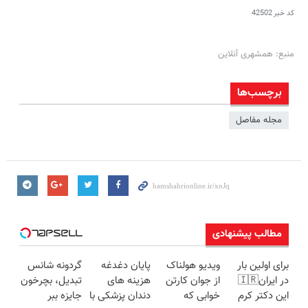
کد خبر
42502
منبع: همشهری آنلاین
برچسب‌ها
مجله مفاصل
مطالب پیشنهادی
برای اولین بار
ویدیو هولناک
پایان دغدغه
گردونه شانس
در ایران🇮🇷
از جوان کارتن
هزینه های
تبدیل، بچرخون
این دکتر کرم
خوابی که
دندان پزشکی با
جایزه ببر