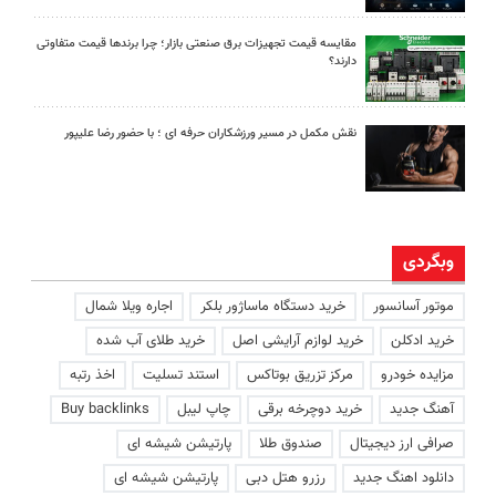
مقایسه قیمت تجهیزات برق صنعتی بازار؛ چرا برندها قیمت متفاوتی
دارند؟
نقش مکمل در مسیر ورزشکاران حرفه ای ؛ با حضور رضا علیپور
وبگردی
موتور آسانسور
خرید دستگاه ماساژور بلکر
اجاره ویلا شمال
خرید ادکلن
خرید لوازم آرایشی اصل
خرید طلای آب شده
مزایده خودرو
مرکز تزریق بوتاکس
استند تسلیت
اخذ رتبه
آهنگ جدید
خرید دوچرخه برقی
چاپ لیبل
Buy backlinks
صرافی ارز دیجیتال
صندوق طلا
پارتیشن شیشه ای
دانلود اهنگ جدید
رزرو هتل دبی
پارتیشن شیشه ای