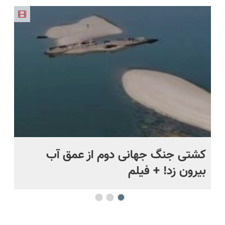
تکنوپی
مقاوم،
شو(تخفیف
فناوری
و شرط
طبیعی!
تا امشب)
اروپا، سبک
ویزیت
و مقاوم |
رایگان+پرداخت
پرداخت
اقساطی😍
قسطی
.
کشتی‌ جنگ جهانی دوم از عمق آب
اف
بیرون زد! + فیلم
ما