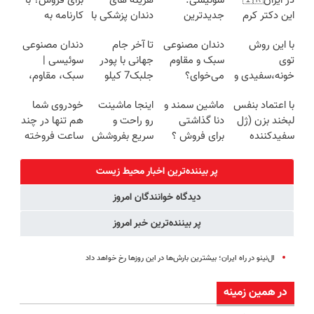
در ایران🇮🇷
سوئیسی:
هزینه های
برای فروش؟ با
این دکتر کرم
جدیدترین
دندان پزشکی با
کارنامه به
ترمیم کننده 23
فناوری اروپا،
پک سفید
بهترین قیمت
با این روش
دندان مصنوعی
تا آخر جام
دندان مصنوعی
روزه ساخت!
سبک و مقاوم |
کننده خانگی
بفروش!
توی
سبک و مقاوم
جهانی با پودر
سوئیسی |
پرداخت قسطی
خونه،سفیدی و
می‌خوای؟
جلبک7 کیلو
سبک، مقاوم،
زیبایی دندوناتو
پرداخت
لاغر شو
طبیعی! ویزیت
با اعتماد بنفس
ماشین سمند و
اینجا ماشینت
خودروی شما
برگردون
اقساطی هم
رایگان+پرداخت
لبخند بزن (ژل
دنا گذاشتی
رو راحت و
هم تنها در چند
(40%off)
داریم!😍 | 📍
اقساطی😍
سفیدکننده
برای فروش ؟
سریع بفروشش
ساعت فروخته
تهران
دندان40%تخفیف)
اینجا سریع و
خواهد شد
راحت بفروش
پر بیننده‌ترین اخبار محیط زیست
دیدگاه خوانندگان امروز
پر بیننده‌ترین خبر امروز
ال‌نینو در راه ایران؛ بیشترین بارش‌ها در این روزها رخ خواهد داد
در همین زمینه