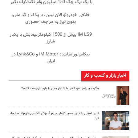
با یک برگ چک 150 میلیون وام تکنولایف بگیر
خلافی خودروتو الان ببین، با پلاک و کد ملی،
بدون نیاز به مراجعه حضوری
IM LS9 بیش از 1500 کیلومترپیمایش با یکبار
شارژ
نیکاموتور نماینده IM Motor و Lynk&Co در
ایران
اخبار بازار و کسب و کار
چگونه پیراهن مردانه را با شلوار جین یا پارچه‌ای ست کنیم؟
امین امینی با اندرز مسیر تازه‌ای برای آموزش شخصی‌سازی‌شده ایجاد
کرد