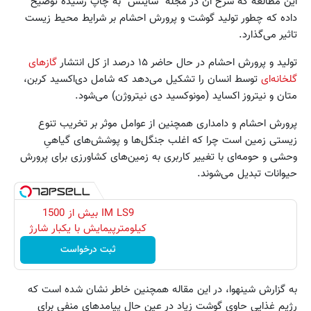
این مطالعه که شرح آن در مجله "ساینس" به چاپ رسیده توضیح
داده که چطور تولید گوشت و پرورش احشام بر شرایط محیط زیست
تاثیر می‌گذارد.
تولید و پرورش احشام در حال حاضر ۱۵ درصد از کل انتشار
گازهای
گلخانه‌ای
توسط انسان را تشکیل می‌دهد که شامل دی‌اکسید کربن،‌
متان و نیتروز اکساید (مونوکسید دی نیتروژن) می‌شود.
پرورش احشام و دامداری همچنین از عوامل موثر بر تخریب تنوع
زیستی زمین است چرا که اغلب جنگل‌ها و پوشش‌های گیاهیِ
وحشی و حومه‌ای با تغییر کاربری به زمین‌های کشاورزی برای پرورش
حیوانات تبدیل می‌شوند.
IM LS9 بیش از 1500
کیلومترپیمایش با یکبار شارژ
ثبت درخواست
به گزارش شینهوا، در این مقاله همچنین خاطر نشان شده است که
رژیم غذایی حاوی گوشت زیاد در عین حال پیامدهای منفی برای