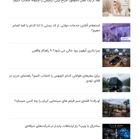
بعد از یک عمل ناموفق، جراح بینی ترمیمی را چگونه انتخاب کنیم؟
استعلام آنلاین خدمات دولتی: از کد پستی تا ثنا کدام را کجا انجام
دهیم؟
چرا باتری آیفون زود خالی می شود؟ ۹ راهکار واقعی
برای سفرهای طولانی کدام اتوبوس را انتخاب کنیم؟ راهنمای خرید در
فلای تودی
لو رفت! فضای سبز فیلم های سینمایی ایران را چه کسی میسازد؟
سانترال یا ویپ؟ راز ارتباطات پایدار در شرکت‌های حرفه‌ای