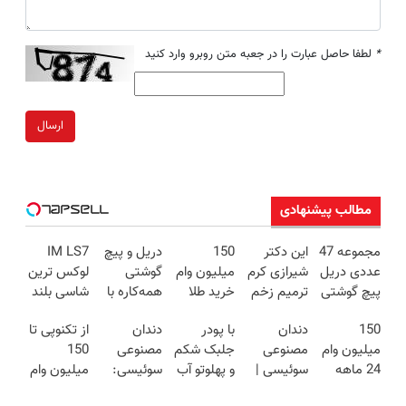
*
لطفا حاصل عبارت را در جعبه متن روبرو وارد کنید
ارسال
مطالب پیشنهادی
مجموعه 47
این دکتر
150
دریل و پیچ
IM LS7
عددی دریل
شیرازی کرم
میلیون وام
گوشتی
لوکس ترین
پیچ گوشتی
ترمیم زخم
خرید طلا
همه‌کاره با
شاسی بلند
شارژی
ایرانی را
تکنوپی
گیربکس
برقی ایران
150
دندان
با پودر
دندان
از تکنوپی تا
(تخفیف به
ساخت!!!
بدون ضامن
هوشمند ⚙️
میلیون وام
مصنوعی
جلبک شکم
مصنوعی
150
مدت
(نصف
24 ماهه
سوئیسی |
و پهلوتو آب
سوئیسی:
میلیون وام
محدود)
قیمت بازار
ملت |
سبک،
کن و مانکن
جدیدترین
بگیر بی قید
🔥)