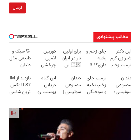
ارسال
مطالب پیشنهادی
این دکتر
جای زخم و
برای اولین
دوربین
🦷 سبک و
شیرازی کرم
بخیه
بار در ایران
لامپی
طبیعی مثل
ترمیم زخم
داری؟؟ 3
🇮🇷 این
چرخشی
دندان
ایرانی را
هفته‌ای
دکتر کرم
360 درجه
خودت!
دندان
ترمیم جای
دندان
این گیاه
بازدید از IM
ساخت!!!
محوش کن!
ترمیم کننده
فقط امروز
نصب آسان
مصنوعی
زخم، بخیه
مصنوعی
دریایی
LS7 لوکس
23 روزه
حراج شد🔥
و پرداخت
سوئیسی:
و سوختگی
سوئیسی |
پوستت رو
ترین شاسی
ساخت!
پرداخت
اقساطی 💳
جدیدترین
فقط در 3
سبک،
طوری صاف
بلند برقی
درب منزل
📍 تهران
فناوری
هفته!!😍
مقاوم،
میکنه
ایران در
اروپا، سبک
طبیعی!
انگار20سال
باشگاه
و مقاوم |
ویزیت
جوون شدی
انقلاب
پرداخت
رایگان+پرداخت
🔥لینک
قسطی
اقساطی😍
خرید