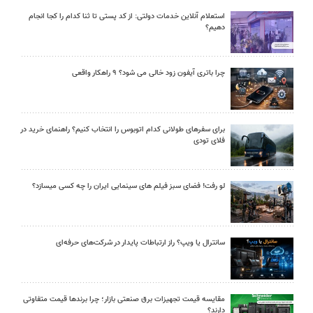
استعلام آنلاین خدمات دولتی: از کد پستی تا ثنا کدام را کجا انجام
دهیم؟
چرا باتری آیفون زود خالی می شود؟ ۹ راهکار واقعی
برای سفرهای طولانی کدام اتوبوس را انتخاب کنیم؟ راهنمای خرید در
فلای تودی
لو رفت! فضای سبز فیلم های سینمایی ایران را چه کسی میسازد؟
سانترال یا ویپ؟ راز ارتباطات پایدار در شرکت‌های حرفه‌ای
مقایسه قیمت تجهیزات برق صنعتی بازار؛ چرا برندها قیمت متفاوتی
دارند؟