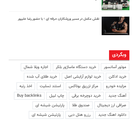
نقش مکمل در مسیر ورزشکاران حرفه ای ؛ با حضور رضا علیپور
وبگردی
موتور آسانسور
خرید دستگاه ماساژور بلکر
اجاره ویلا شمال
خرید ادکلن
خرید لوازم آرایشی اصل
خرید طلای آب شده
مزایده خودرو
مرکز تزریق بوتاکس
استند تسلیت
اخذ رتبه
آهنگ جدید
خرید دوچرخه برقی
چاپ لیبل
Buy backlinks
صرافی ارز دیجیتال
صندوق طلا
پارتیشن شیشه ای
دانلود اهنگ جدید
رزرو هتل دبی
پارتیشن شیشه ای