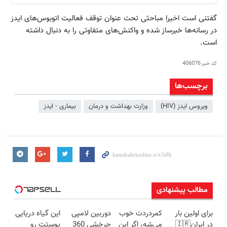
گفتنی است اخیرا مباحثی تحت عنوان توقف فعالیت اتوبوس‌های ایدز
در رسانه‌ها خبرساز شده و واکنش‌های متفاوتی را به دنبال داشته
است.
کد خبر
406076
برچسب‌ها
ویروس ایدز (HIV)
وزارت بهداشت و درمان
بیماری - ایدز
مطالب پیشنهادی
برای اولین بار
کمردردت خوب
دوربین لامپی
این گیاه دریایی
در ایران🇮🇷
می‌شه، اگر این
چرخشی 360
پوستت رو