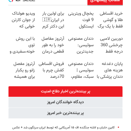
مطالب پیشنهادی
خرید اقساطی
یخچال ویترینی
برای اولین بار
ویدیو هولناک
طلا و گوشی
9 فوت
در ایران🇮🇷
از جوان کارتن
فقط با یک برگ
ایستکول
این دکتر کرم
خوابی که
چک صیادی
(جدید)
ترمیم کننده 23
میلیاردر شد.
دوربین لامپی
دندان مصنوعی
آرتروز مفاصل
با این روش
روزه ساخت!
آموزش رایگان
چرخشی 360
سوئیسی:
خود را به طور
توی
درجه فقط
جدیدترین
قطعی درمان
خونه،سفیدی و
امروز حراج شد
فناوری اروپا،
کنید!
زیبایی دندوناتو
پایان دغدغه
دندان مصنوعی
فروش اقساطی
آرتروز مفصل
🔥 پرداخت
سبک و مقاوم |
◗پرسش‌نامه◖
برگردون
هزینه های
سوئیسی |
کفش چرم با
زانو رو یکبار
درب منزل
پرداخت قسطی
(40%off)
دندان پزشکی با
سبک، مقاوم،
70درصد
برای همیشه
پک سفید
طبیعی! ویزیت
تخفیف
درمان کن!
کننده خانگی
رایگان+پرداخت
◗پرسش‌نامه◖
پر بیننده‌ترین اخبار دفاع-امنیت
اقساطی😍
دیدگاه خوانندگان امروز
پر بیننده‌ترین خبر امروز
کابین خلبان و لاشه جنگنده اف ۱۵ آمریکایی که توسط ایران سرنگون شد + عکس