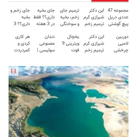
مجموعه 47
این دکتر
ترمیم جای
جای بخیه
جای زخم و
عددی دریل
شیرازی کرم
زخم، بخیه
داری؟؟ فقط
بخیه
پیچ گوشتی
ترمیم زخم
و سوختگی
در 3 هفته
داری؟؟ 3
شارژی
ایرانی را
فقط در 3
ترمیمش
هفته‌ای
دوربین
این دکتر
یخچال
دندان
هر کاری
(تخفیف به
ساخت!!!
هفته!!😍
کن!😍
محوش کن!
لامپی
شیرازی کرم
ویترینی 9
مصنوعی
کردی و
مدت
چرخشی
ترمیم زخم
فوت
سوئیسی |
کمردردت
محدود)
360 درجه
ایرانی را
ایستکول
سبک،
درمان نشد؟
فقط امروز
ساخت!!!
(جدید)
مقاوم،
پر کردن
حراج شد🔥
طبیعی!
پرسشنامه و
پرداخت
ویزیت
دریافت راه
درب منزل
رایگان+پرداخت
حل
اقساطی😍