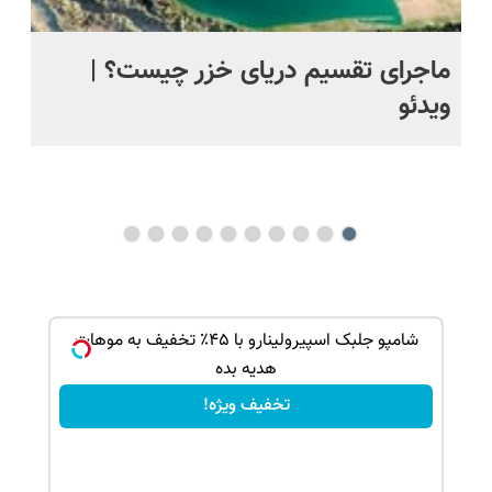
ماجرای تقسیم دریای خزر چیست؟ |
ویدئو
سا
| 
جم
بک!
شامپو جلبک اسپیرولینارو با ۴۵٪ تخفیف به موهات
هدیه بده
تخفیف ویژه!