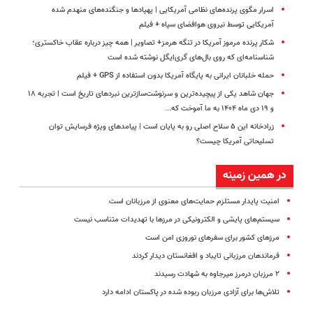
اسرار مگوی پرنده‌های نظامی آمریکایی | پهپادها و جنگنده‌های منهدم شده
آمریکایی توسط نیروی هوافضای سپاه + فیلم
شکار پرنده مرموز آمریکا در تنگه هرمز+ تصاویر | همه چیز درباره عقاب خاکستری؛
شناسنامه‌ای که روی بال‌های گری‌ایگل نوشته شده است
حمله خلبانان ایرانی به پایگاه آمریکا بدون استفاده از GPS + فیلم
جهان شاهد یکی از پیچیده‌ترین و سرنوشت‌سازترین نبردهای تاریخ است | تجربه ۱۸
و ۱۹ دی ماه ۱۴۰۴ به ما آموخت که...
زرادخانه این ۵ سلاح اصلی رو به پایان است | پیامدهای ویژه فرسایش توان
تسلیحاتی آمریکا چیست؟
در همین زمینه
امنیت پایدار مستلزم حمایت‌های معنوی از مرزبانان است
سیستم‌های پایشی و الکترونیکی در مرزها با تهدیدات متناسب نیست
مرزهای کشور برای سفرهای نوروزی امن است
فرماندهان مرزبانی تایباد و افغانستان دیدار کردند
۲ مرزبان درمرز میرجاوه به شهادت رسیدند
تلاش‌ها برای آزادی مرزبان ربوده شده در پاکستان ادامه دارد