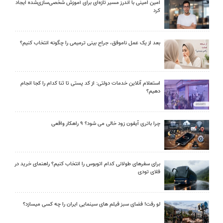
امین امینی با اندرز مسیر تازه‌ای برای آموزش شخصی‌سازی‌شده ایجاد
کرد
بعد از یک عمل ناموفق، جراح بینی ترمیمی را چگونه انتخاب کنیم؟
استعلام آنلاین خدمات دولتی: از کد پستی تا ثنا کدام را کجا انجام
دهیم؟
چرا باتری آیفون زود خالی می شود؟ ۹ راهکار واقعی
برای سفرهای طولانی کدام اتوبوس را انتخاب کنیم؟ راهنمای خرید در
فلای تودی
لو رفت! فضای سبز فیلم های سینمایی ایران را چه کسی میسازد؟