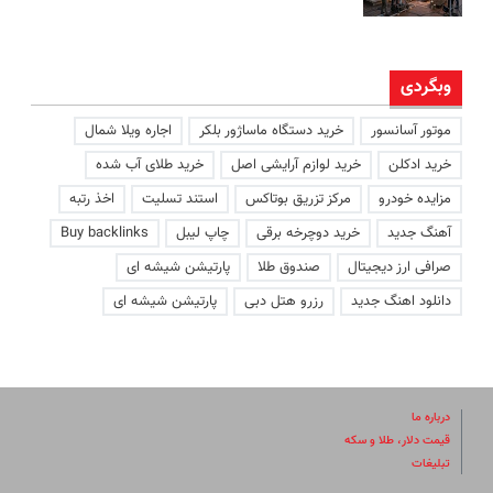
وبگردی
موتور آسانسور
خرید دستگاه ماساژور بلکر
اجاره ویلا شمال
خرید ادکلن
خرید لوازم آرایشی اصل
خرید طلای آب شده
مزایده خودرو
مرکز تزریق بوتاکس
استند تسلیت
اخذ رتبه
آهنگ جدید
خرید دوچرخه برقی
چاپ لیبل
Buy backlinks
صرافی ارز دیجیتال
صندوق طلا
پارتیشن شیشه ای
دانلود اهنگ جدید
رزرو هتل دبی
پارتیشن شیشه ای
درباره ما
قیمت دلار، طلا و سکه
تبلیغات