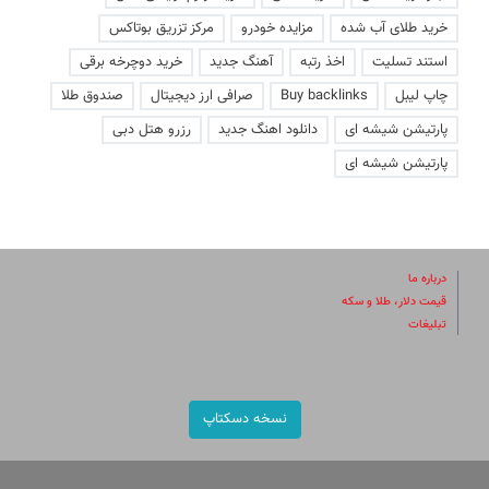
خرید طلای آب شده
مزایده خودرو
مرکز تزریق بوتاکس
استند تسلیت
اخذ رتبه
آهنگ جدید
خرید دوچرخه برقی
چاپ لیبل
Buy backlinks
صرافی ارز دیجیتال
صندوق طلا
پارتیشن شیشه ای
دانلود اهنگ جدید
رزرو هتل دبی
پارتیشن شیشه ای
درباره ما
قیمت دلار، طلا و سکه
تبلیغات
نسخه دسکتاپ