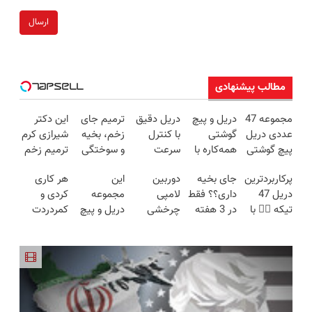
ارسال
مطالب پیشنهادی
مجموعه 47
دریل و پیچ
دریل دقیق
ترمیم جای
این دکتر
عددی دریل
گوشتی
با کنترل
زخم، بخیه
شیرازی کرم
پیچ گوشتی
همه‌کاره با
سرعت
و سوختگی
ترمیم زخم
شارژی
گیربکس
اتوماتیک 🎯
فقط در 3
ایرانی را
پرکاربردترین
جای بخیه
دوربین
این
هر کاری
(تخفیف به
هوشمند ⚙️
(مجموعه
هفته!!😍
ساخت!!!
دریل 47
داری؟؟ فقط
لامپی
مجموعه
کردی و
مدت
(نصف
47عددی +
تیکه 👈🏻 با
در 3 هفته
چرخشی
دریل و پیچ
کمردردت
محدود)
قیمت بازار
تخفیف
کمترین
ترمیمش
360 درجه
گوشتی رو با
درمان نشد؟
🔥)
ویژه)
قیمت 🔥
کن!😍
فقط امروز
گارانتی و
پر کردن
حراج شد🔥
نصف قیمت
پرسشنامه و
پرداخت
بخر!😉
دریافت راه
درب منزل
حل