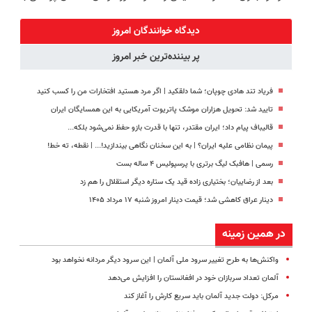
جراحی و دوره
زیبایی دندوناتو
کن!
پک سفید
نقاهت
برگردون
(پرسش‌نامه)
کننده خانگی
دیدگاه خوانندگان امروز
(40%off)
پر بیننده‌ترین خبر امروز
فریاد تند هادی چوپان؛‌ شما دلقکید | اگر مرد هستید افتخارات من را کسب کنید
تایید شد: تحویل هزاران موشک پاتریوت آمریکایی به این همسایگان ایران
قالیباف پیام داد؛ ایران مقتدر، تنها با قدرت بازو حفظ نمی‌شود بلکه...
پیمان نظامی علیه ایران؟ | به این سخنان نگاهی بیندازید!‌... | نقطه، ته خط!
رسمی | هافبک لیگ برتری با پرسپولیس ۴ ساله بست
بعد از رضاییان؛ بختیاری زاده قید یک ستاره دیگر استقلال را هم زد
دینار عراق کاهشی شد؛ قیمت دینار امروز شنبه ۱۷ مرداد ۱۴۰۵
در همین زمینه
واکنش‌ها به طرح تغییر سرود ملی آلمان | این سرود دیگر مردانه نخواهد بود
آلمان تعداد سربازان خود در افغانستان را افزایش می‌دهد
مرکل: دولت جدید آلمان باید سریع کارش را آغاز کند