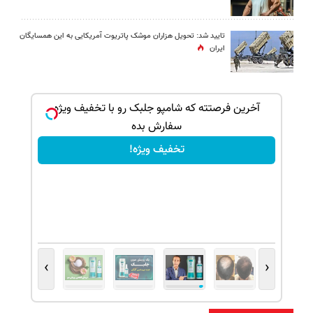
تایید شد: تحویل هزاران موشک پاتریوت آمریکایی به این همسایگان
ایران
بک!
آخرین فرصتته که شامپو جلبک رو با تخفیف ویژه
سفارش بده
تخفیف ویژه!
›
‹