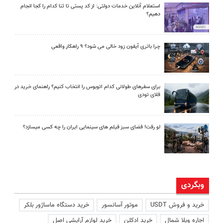
استعلام آنلاین خدمات دولتی: از کد پستی تا ثنا کدام را کجا انجام
دهیم؟
چرا باتری آیفون زود خالی می شود؟ ۹ راهکار واقعی
برای سفرهای طولانی کدام اتوبوس را انتخاب کنیم؟ راهنمای خرید در
فلای تودی
لو رفت! فضای سبز فیلم های سینمایی ایران را چه کسی میسازد؟
وبگردی
خرید و فروش USDT
موتور آسانسور
خرید دستگاه ماساژور بلکر
اجاره ویلا شمال
خرید ادکلن
خرید لوازم آرایشی اصل