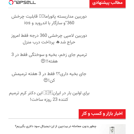
مطالب پیشنهادی
دوربین مداربسته پانوراما👈🏻 قابلیت چرخش
360°و سازگار با اندروید و ios
دوربین لامپی چرخشی 360 درجه فقط امروز
حراج شد🔥 پرداخت درب منزل
ترمیم جای زخم، بخیه و سوختگی فقط در 3
هفته!!😍
جای بخیه داری؟؟ فقط در 3 هفته ترمیمش
کن!😍
برای اولین بار در ایران🇮🇷 این دکتر کرم ترمیم
کننده 23 روزه ساخت!
اخبار بازار و کسب و کار
چطور بدون معامله در بیت‌پین از ارز دیجیتال سود دلاری بگیریم؟