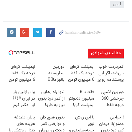
آلمان
مطالب پیشنهادی
کمردردت خوب
ایمپلنت کره‌ای
دوربین
ایمپلنت کره‌ای
می‌شه، اگر این
درجه یک فقط
مداربسته
درجه یک فقط
پرسشنامه رو پر
6 میلیون تومن
پانوراما👈🏻
6 میلیون تومن
کنی!!
❗
قابلیت چرخش
✅
دوربین لامپی
فقط با 6
تنها راه رهایی
برای اولین بار
360°و سازگار با
چرخشی 360
میلیون دندونتو
از کمر درد بدون
در ایران🇮🇷
اندروید و ios
درجه فقط
ایمپلنت کن!
نیاز به دارو!
این دکتر کرم
امروز حراج شد
(◂پرسش‌نامه)
ترمیم کننده 23
‼️جراحی
با این روش
بدون هیچ دارو
پایان دغدغه
🔥 پرداخت
روزه ساخت!
ممنوع‼️ درمان
توی
و عوارضی کمر
هزینه های
درب منزل
کمر درد بدون
خونه،سفیدی و
دردت رو درمان
دندان پزشکی با