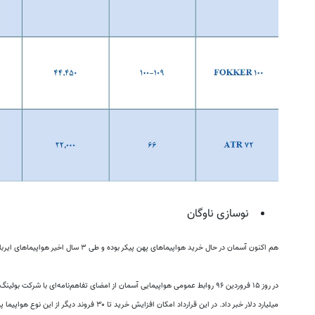
نوسازی ناوگان
هم اکنون آسمان در حال خرید هواپیماهای پهن پیکر بوده و طی ۳ سال اخیر هواپیماهای ایرباس ۳۲۰ و بوئینگ ۷۳۷ را به ناوگان خود افزوده‌است.
میلیارد دلار خبر داد. در این قرارداد امکان افزایش