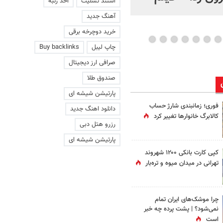
استند تسلیت
اخذ رتبه
عاشقانه با یک زن
آهنگ جدید
خرید دوچرخه برقی
چاپ لیبل
Buy backlinks
صرافی ارز دیجیتال
صندوق طلا
پارتیشن شیشه ای
فوری؛ زمانبندی‌ شارژ حساب
دانلود اهنگ جدید
کالابرگ خانوارها تغییر کرد
رزرو هتل دبی
پارتیشن شیشه ای
کپی کارت بانکی ۱۲۰۰ شهروند
تهرانی در میدان میوه و تره‌بار
چرا موشک‌های ایران تمام
نمی‌شود؟ | پشت پرده چه خبر
است