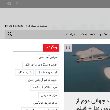
- پنجشنبه ۱۵ مرداد ۱۴۰۵
Aug 6, 2026
عکس
کسب و کار
حوادث
وبگردی
موتور آسانسور
خرید دستگاه ماساژور بلکر
اجاره ویلا شمال
خرید ادکلن
خرید لوازم آرایشی اصل
خرید طلای آب شده
مزایده خودرو
جهانی دوم از
افشای اطلاعات برای ترور
مرکز تزریق بوتاکس
ون زد! + فیلم
بارون ترامپ | ماجرای قرار