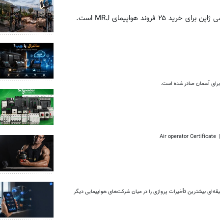
وند هواپیمای MRJ است.
Air operator Certificat
ام سازمان هواپیمایی کشوری، در سال ۱۳۹۳ این شرکت با میانگین زمان تأخیر ۴۵ دقیقه‌ای بیشترین تأخیرات پروازی را در میان شرکت‌های هواپیمایی دیگر