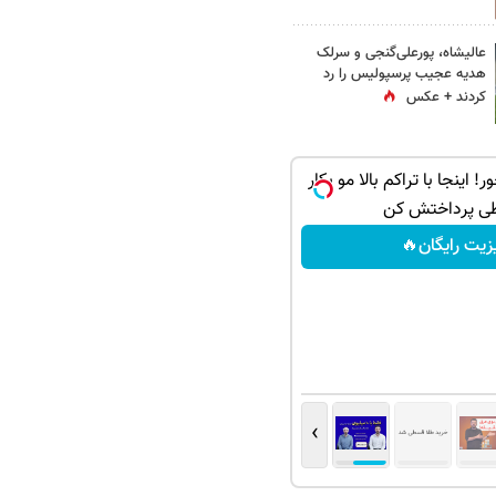
عالیشاه، پورعلی‌گنجی و سرلک
هدیه عجیب پرسپولیس را رد
کردند + عکس
 اینجا با تراکم بالا مو بکار
ی پرداختش کن
زیت رایگان🔥
›