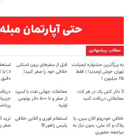
مطالب پیشنهادی
به بزرگترین جشنواره ایمپلنت
قبل از سفرهای برون استانی
استعلا
تهران خوش اومدید! | فقط
خلافی خود را صفر کنید!
👈با ک
۲۵ میلیون !
دقیق 
3 دلار کش بک در هر لات
معاملات جهانی نفت با اسپرد
معاملاتی دریافت کنید
از صفر و تا ۵۰۰ دلار بونوس
جزییات
اولیه
پرداخ
خلافی خودروتو الان ببین، با
استعلام فوری و آنلاین خلافی
پلاک و کد ملی، بدون نیاز به
پلیس راهور🚨
صفر پ
مراجعه حضوری