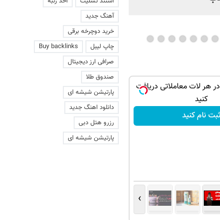
استند تسلیت
اخذ رتبه
آهنگ جدید
خرید دوچرخه برقی
چاپ لیبل
Buy backlinks
صرافی ارز دیجیتال
صندوق طلا
در هر لات معاملاتی دریافت
پارتیشن شیشه ای
کنید
دانلود اهنگ جدید
بت نام کنید
رزرو هتل دبی
پارتیشن شیشه ای
›