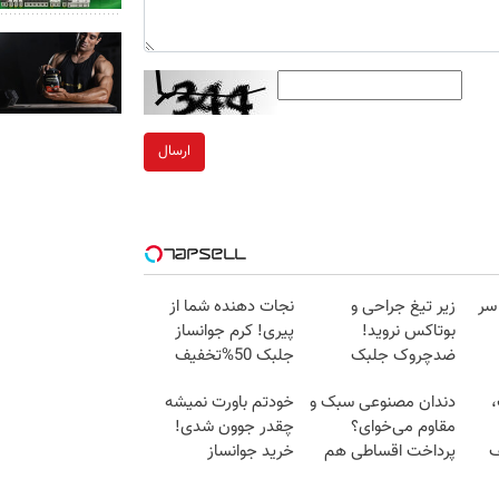
ارسال
 سر
زیر تیغ جراحی و
نجات دهنده شما از
بوتاکس نروید!
پیری! کرم جوانساز
ضدچروک جلبک
جلبک 50%تخفیف
با40%تخفیف
،
دندان مصنوعی سبک و
خودتم باورت نمیشه
مقاوم می‌خوای؟
چقدر جوون شدی!
ف
پرداخت اقساطی هم
خرید جوانساز
داریم!😍 | 📍تهران
اسپیرولینا با تخفیف