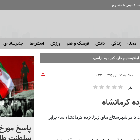
ابط عمومی همشهری
محله
زندگی
دانش
فرهنگ و هنر
ورزش
استان‌ها
چندرسانه‌ای
 اولتیماتوم دان کین به ترامپ
دوشنبه ۲۵ دی ۱۳۹۶ - ۱۰:۲۳
۰ نفر
ایت کمیته امداد در شهرستان‌های زلزله‌زده کرمانشاه سه برابر
شادمهر عقیلی قطعه «گل
پاسخ مورخ 
یاس» را بازخوانی کرد | ببینید
سلطنت طل