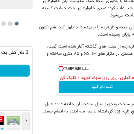
رمانشاه با یادآوری اینکه کمک معیشت آبان خانوارهای
اخت شد اعلام کرد: عیدی خانوارهای تحت حمایت کمیته
 مددجو زلزله‌زده را برعهده دارد اظهار کرد: هم اکنون
ه پایان رسیده است.
لزله‌زده از هفته های گذشته آغاز شده است گفت:
 اول رو
جای این پک تقویت موی جلبک توی حمومت
3 دلار کش بک 
واحدهای مسکونی خانوارهای تحت حمایت براساس نقشه های بنیاد مسکن در متراژ های ۶۰، ۶۵ و ۸۵ متری ساخته و
خالیه!45%تخفیف
خرید محصول
ث
 گذاری ارزی روی سهام تویوتا - کلیک کن
ثبت نام کنید
ی بر ساخت وتجهیز منزل مددجویان حادثه دیده عمل
لزله زده کرمانشاه تا سه ماه آینده به اتمام برسد.
‹