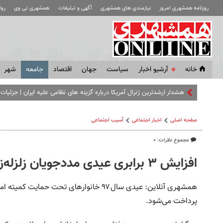
روزنامه همشهری امروز
نیازمندی های همشهری
آگهی و تبلیغات
همشهری تی وی
رو
خانه
آرشیو اخبار
سياست
جهان
اقتصاد
جامعه
شهر
هشدار ارشدترین ژنرال آمریکا درباره گزینه های نظامی علیه ایران | جزئیات
صفحه اصلی
اخبار اجتماعی
آسیب اجتماعی
مجموع نظرات: ۰
افزایش ۳ برابری عیدی مددجویان زلزله‌زده کرمانشاه
همشهری آنلاین: عیدی سال۹۷ خانوارهای تحت حم
پرداخت می‌شود.