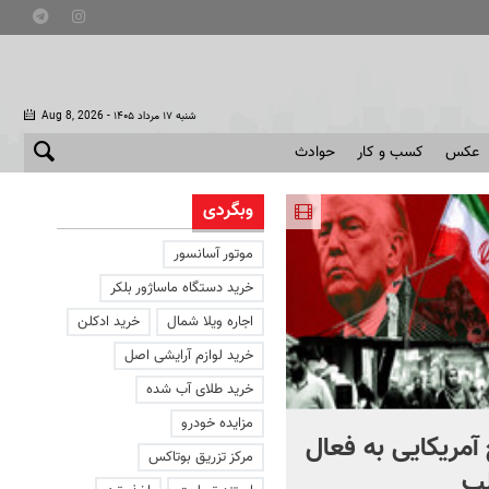
- شنبه ۱۷ مرداد ۱۴۰۵
Aug 8, 2026
عکس
کسب و کار
حوادث
وبگردی
موتور آسانسور
خرید دستگاه ماساژور بلکر
اجاره ویلا شمال
خرید ادکلن
خرید لوازم آرایشی اصل
خرید طلای آب شده
مزایده خودرو
آمریکایی به فعال
با دوچرخه به مترو بروید
مرکز تزریق بوتاکس
ب