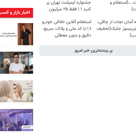
...(استعلام و
جشنواره ایمپلنت تهران پر
ت)
کنید ! | فقط ۲۵ میلیون
اخبار بازار و کسب
اه آسان نجات از چاقی،
استعلام آنلاین خلافی خودرو
چربیسوز جلبک(تخفیف
👈با کد ملی و پلاک، سریع،
شب)
دقیق و بدون معطلی
پر بیننده‌ترین خبر امروز