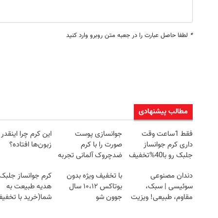
*
لطفا حاصل عبارت را در جعبه متن روبرو وارد کنید
مطالب پیشنهادی
فقط 1ساعت وقت
جوانسازی پوست
این کرم چرا اینقدر
داری کرم جوانساز
صورت را با کرم
زبون‌ها افتاده؟
جلبک رو با40%تخفیف
ضدچروک آلمانی تجربه
بخری!
کنید!
دندان مصنوعی
با تخفیف ویژه بدون
کرم جوانساز جلبک
سوئیسی | سبک،
بوتاکس ۱۰،۱۲ سال
هدیه طبیعت به
مقاوم، طبیعی! ویزیت
جوون شو
شما(خرید با تخفی
رایگان+پرداخت
ویژه)