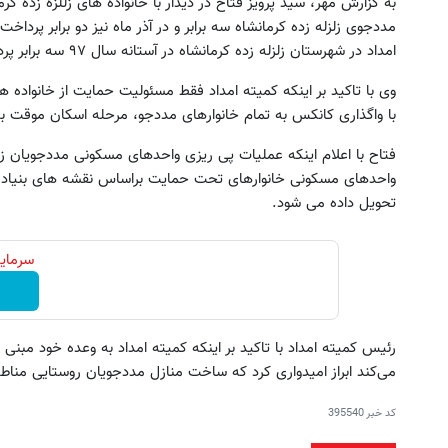
به گزارش مهر، سید پرویز فتاح در دیدار با خانواده های زللزه زده ک
مددجوی زلزله زده کرمانشاه سه برابر و در آذر ماه نیز دو برابر پرد
امداد در شهرستان زلزله زده کرمانشاه در آستانه سال ۹۷ سه برابر پرداخت می‌شود.
وی با تاکید بر اینکه کمیته امداد فقط مسئولیت حمایت از خانواده های
با واگذاری کانکس به تمام خانوارهای مددجو، مرحله اسکان موقت ب
فتاح با اعلام اینکه عملیات پی ریزی واحدهای مسکونی مددجویان ز
 قطعات و بیمه ماشین با یدک دات کام؛
این روش گیاهی توی جهان حرف
سریع عضو شو
میزنه!40%تخفیف
تحویل داده می شود.
کلیک کن!
خرید محصول
سرمایه
رئیس کمیته امداد با تاکید بر اینکه کمیته امداد به وعده خود مبن
می‌کند ابراز امیدواری کرد که ساخت منازل مددجویان روستایی مناطق ز
کد خبر
395540