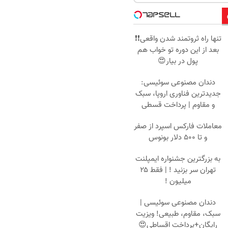
تنها راه ثروتمند شدن واقعی❗❗
بعد از این دوره تو خواب هم
پول در بیار😍
دندان مصنوعی سوئیسی:
جدیدترین فناوری اروپا، سبک
و مقاوم | پرداخت قسطی
معاملات فارکس اسپرد از صفر
و تا ۵۰۰ دلار بونوس
به بزرگترین جشنواره ایمپلنت
تهران سر بزنید ! | فقط ۲۵
میلیون !
دندان مصنوعی سوئیسی |
سبک، مقاوم، طبیعی! ویزیت
رایگان+پرداخت اقساطی😍