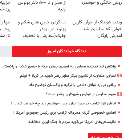
روش خانگی و خوشمزه
از صفر و تا ۵۰۰ دلار بونوس
جزییات
اولیه
پرداخ
ویدیو هولناک از جوان کارتن
آب کردن چربی های شکم و
تنها ر
خوابی که میلیاردر شد.
پهلو با این پودر
پودر 
آموزش رایگان
جلبک(سفارش با تخفیف
تا ام
ویژه)
دیدگاه خوانندگان امروز
واکنش تند نماینده مجلس به امضای پیمان مکه با حضور ترکیه و پاکستان
تصاویر متفاوت از تشییع پیکر مطهر رهبر شهید در کربلا + فیلم
ریاض درباره توافق دفاعی با ترکیه و پاکستان توضیح داد
سهم مدارس از عوارض شهرداری چقدر است؟
ادعای تازه ترامپ در مورد ایران: پس خواهیم دید چه خواهد شد ...!
افشای خصوصی گزینه محرمانه ترامپ برای رئیس جمهوری آمریکا !
نظرسنجی‌های آمریکا می‌گوید مردم با جنگ ایران مخالفند
در همین زمینه