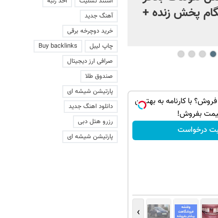
استند تسلیت
اخذ رتبه
ام پخش زنده +
آهنگ جدید
خرید دوچرخه برقی
چاپ لیبل
Buy backlinks
صرافی ارز دیجیتال
صندوق طلا
پارتیشن شیشه ای
ی فروش؟ با کارنامه به بهترین
دانلود اهنگ جدید
یمت بفروش!
رزرو هتل دبی
بت درخواست
پارتیشن شیشه ای
›