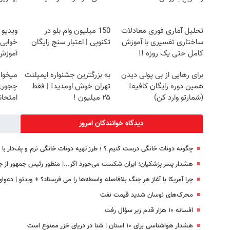
تحلیل آماری فوری معادلات
150 میلیون وام بلو در
ویدیو 
ساختاری تفسیری با آموزش
تکنوپی | اعتبار سنج رایگان
خوابی 
کامل حتی یک روزه !!
آموزش 
برای رهایی از بی پولی دیدن
به بزرگترین جشنواره ایمپلنت
میخوای
همین دوره رایگان کافیه!
تهران خوش اومدید! | فقط
چجوری 
(شمارتو وارد کن)
۲۵ میلیون !
امتحا
دیدگاه خوانندگان امروز
چگونه دونات خانگی درست کنیم ؟ ؛ طرز تهیه دونات خانگی نرم و پف‌دار ب
هشدار پسر پزشکیان؛ ایران شکست می‌خورد اگر...| منظور رئیس جمهور ا
چرا آمریکا با آغاز هر جنگ بلافاصله واسطه‌ها را می فرستاد؟ + ویدئو | دعوا
محرک‌های نوسان شدید قیمت نفت
افسانه ۱۰ هزار قدم زیر سؤال رفت
هشدار هواشناسی برای ۱۰ استان | شنا در دریای خزر ممنوع است