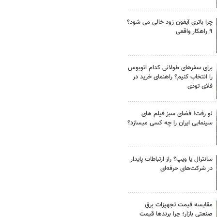
چرا باتری آیفون زود خالی می شود؟
۹ راهکار واقعی
برای سفرهای طولانی کدام اتوبوس
را انتخاب کنیم؟ راهنمای خرید در
فلای تودی
لو رفت! فضای سبز فیلم های
سینمایی ایران را چه کسی میسازد؟
سانترال یا ویپ؟ راز ارتباطات پایدار
در شرکت‌های حرفه‌ای
مقایسه قیمت تجهیزات برق
صنعتی بازار؛ چرا برندها قیمت