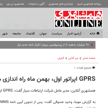
روزنامه همشهری امروز
نیازمندی های همشهری
آگهی و تبلیغات
همشهری تی وی
رو
خانه
آرشیو اخبار
سياست
جهان
اقتصاد
جامعه
شهر
۹۰ میلیارد بدهید تا از پرسپولیس بروم | تارتار نامه عدم نیاز هم زد
صفحه اصلی
میز آنلاین
گزارش
مجموع نظرات: ۰
GPRS اپراتور اول، بهمن ماه راه اندازی می شود
همشهری آنلاین: مدیر عامل شرکت ارتباطات سیار گفت: GPRS اپراتور اول از اوایل بهمن 86 راه اندازی می شود.
دسترس خواهد بود.