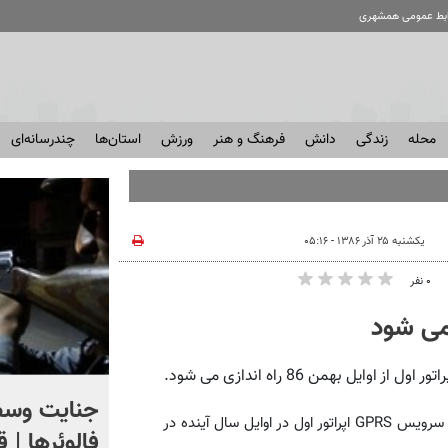
ابط عمومی همشهری
محله
زندگی
دانش
فرهنگ و هنر
ورزش
استان‌ها
چندرسانه‌ای
یکشنبه ۲۵ آذر ۱۳۸۶ - ۰۵:۱۶
۰ نفر
اگر یک‌بار دیگر ایران به ما
جنایت وسط
به گزارش موبنا، وحید صدوقی گفت: پس از تدوین آیین نامه MMS سرویس GPRS اپراتور اول در اوایل سال آینده در
حمله کند فلج می شویم
فالوئرها | 