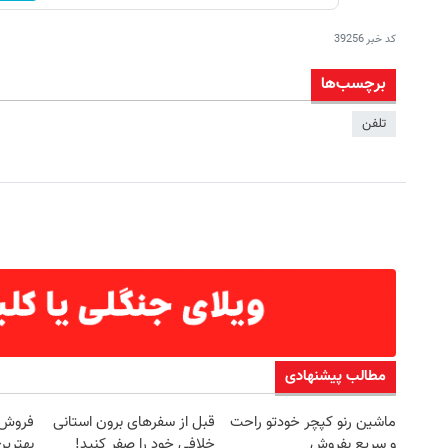
کد خبر
39256
برچسب‌ها
تلفن
مطالب پیشنهادی
ماشین رنو کپچر خودتو راحت
قبل از سفرهای برون استانی
فروش 
و سریع بفروش
خلافی خود را صفر کنید!
بهترین