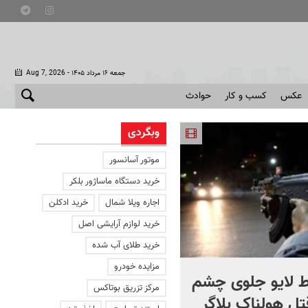
- جمعه ۱۶ مرداد ۱۴۰۵
Aug 7, 2026
عکس
کسب و کار
حوادث
وبگردی
موتور آسانسور
خرید دستگاه ماساژور بلکر
اجاره ویلا شمال
خرید ادکلن
خرید لوازم آرایشی اصل
خرید طلای آب شده
مزایده خودرو
 لایو جلوی چشم
صحنه ای نادر از حیات وح
مرکز تزریق بوتاکس
قتل هولناک بلاگر
ایران در سبلان + فیلم