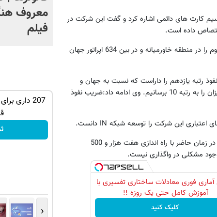
معروف هنگ
 سیم کارت های دائمی اشاره کرد و گفت این شرکت در
فیلم
وی افزود: این شرکت از لحاظ تعداد مشترک بعد از ترک سل، مقام دوم را در منطقه خاورمیانه و در بین 634 اپراتور جهان
فوذ رتبه یازدهم را داراست که نسبت به جهان و
خاورمیانه رقم بالایی نیست و امیدواریم بتوانیم تا پایان سال این میزان را به رتبه 10 برسانیم. وی ادامه داد:ضریب نفوذ
تهران خوش
رشد فروشگاهت از اینجا شروع می‌شه، برای
207 داری برا
درآمد بیشتر، آماده‌ای؟
ق
اری این شرکت را توسعه شبکه IN دانست.
فروشنده شو
ث
وی همچنین با تاکید بر عدم مشکل ظرفیت رادیویی در شبکه گفت: در زمان حاضر با راه اندازی هفت هزار و 500
آماری فوری معادلات ساختاری تفسیری با
آموزش کامل حتی یک روزه !!
کلیک کنید
‹