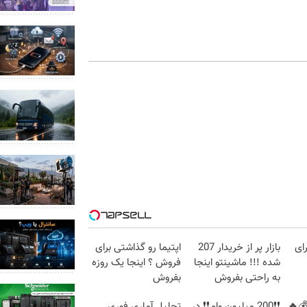
ای
بازار پر از خریدار 207
اپتیما رو گذاشتی برای
شده !!! ماشینتو اینجا
فروش ؟ اینجا یک روزه
به راحتی بفروش
بفروش
🔥
❗❗200 میلیون وام❗❗ در
تحلیل آماری فوری