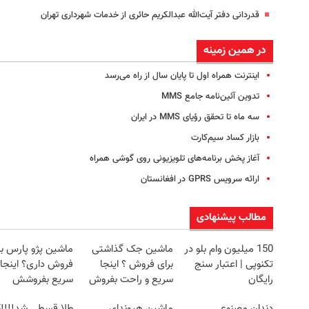
قدردانی دفتر آیت‌الله عبدالکریم حائری از خدمات شهرداری تهران
در همین زمینه
اینترنت همراه اول تا پایان سال از راه می‌رسد
تدوین آئین‌نامه جامع MMS
سه ماه تا تحقق رؤیای MMS در ایران
بازار کساد سیم‌کارت‌
آغاز پخش برنامه‌های تلویزیونی روی گوشی همراه
ارائه سرویس GPRS در افغانستان
مطالب پیشنهادی
150 میلیون وام بلو در
ماشین جک گذاشتی
ماشین پژو پارس بر
تکنوپی | اعتبار سنج
برای فروش ؟ اینجا
فروش داری؟ اینجا
رایگان
سریع و راحت بفروش
سریع بفروشش
دندان مصنوعی
ماشین هیوندای
طلا قسطی شد!!!!