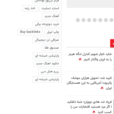
مرکز تزریق بوتاکس
ویدئو
استند تسلیت
اخذ رتبه
آهنگ جدید
خرید دوچرخه برقی
چاپ لیبل
Buy backlinks
صرافی ارز دیجیتال
صندوق طلا
شاید ناچار شویم کنترل تنگه هرمز
پارتیشن شیشه ای
را به ایران واگذار کنیم
دانلود اهنگ جدید
رزرو هتل دبی
تایید شد: تحویل هزاران موشک
پارتیشن شیشه ای
پاتریوت آمریکایی به این همسایگان
ایران
فریاد تند هادی چوپان؛‌ شما دلقکید
| اگر مرد هستید افتخارات من را
کسب کنید