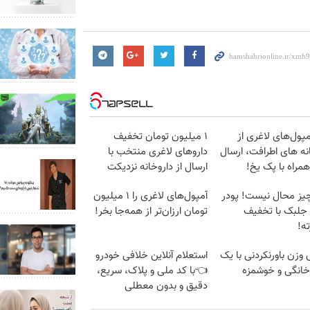
پول‌های لاغری از
۱ میلیون تومان تخفیف
نه های اطرافت، ارسال
داروهای لاغری منتخب با
مراه با پک یخ!
ارسال از داروخانه نزدیکت
یز محال نیست! پودر
آمپول‌های لاغری را ۱ میلیون
 جلبک با تخفیف
تومان ارزان‌تر از همه‌جا بخر!
ه!
زن باورنکردنی با یک
استعلام آنلاین خلافی خودرو
انگی و خوشمزه
👈با کد ملی و پلاک، سریع،
دقیق و بدون معطلی