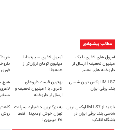
مطالب پیشنهادی
آمپول های لاغری با یک
آمپول لاغری اسپارتینا، ا
خریدآم
میلیون تخفیف | ارسال از
میلیون تومان ارزان‌تر از
داروخا
داروخانه های معتبر
همه‌جا!
فوری ه
IM LS7 لوکس ترین شاسی
بهترین قیمت داروهای
هیچ چ
بلند برقی ایران
لاغری، با ۱ میلیون تخفیف و
لاغری
ارسال از داروخانه‌
منتظرت
بازدید از IM LS7 لوکس ترین
به بزرگترین جشنواره ایمپلنت
کاهش و
شاسی بلند برقی ایران در
تهران خوش اومدید! | فقط
روش خ
باشگاه انقلاب
۲۵ میلیون !