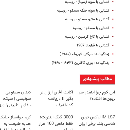
آشنایی با موزه آرمیتاژ - روسیه
آشنایی با موزه جنگ مسکو - روسیه
آشنایی با مترو مسکو - روسیه
آشنایی با مسکو - روسیه
آشنایی با کاخ کرملین - روسیه
آشنایی با قرارداد 1907
زندگینامه: سرگئی لاوروف (۱۹۵۰-)
زندگینامه: یوری گاگارین (۱۹۴۳ - ۱۹۶۸)
مطالب پیشنهادی
این کرم چرا اینقدر سر
اکانت AI رو ارزان تر
دندان مصنوعی
زبون‌ها افتاده؟
بگیر !! دریافت
سوئیسی | سبک،
کدتخفیف
مقاوم، طبیعی! وی
رایگان+پرداخت
IM LS7 لوکس ترین
3000 گیگ اینترنت؛
کرم جوانساز جلبک
اقساطی😍
شاسی بلند برقی ایران
فقط ماهی 100 هزار
هدیه طبیعت به