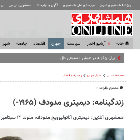
روزنامه همشهری امروز
نیازمندی های همشهری
آگهی و تبلیغات
همشهری تی وی
رو
خانه
آرشیو اخبار
سياست
جهان
اقتصاد
جامعه
شهر
ایران چگونه در هوش مصنوعی طلایی شد؟ | همه چیز در
صفحه اصلی
اخبار جهان
روسیه‌ و قفقاز
مجموع نظرات: ۰
زندگینامه: دیمیتری مدودف (۱۹۶۵-)
همشهری آنلاین: دیمیتری آناتولیوویچ مدودف، متولد ۱۴ سپتامبر ۱۹۶۵ در لنینگراد (سن پترزبورگ امروزی) است.