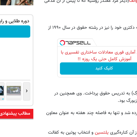
انف
(دیگر مرد مقتدر روسیه که تا پیش از آن مدعی
 ترین شاسی بلند
جک s5 داری برای فروش؟ با کارنامه به
دوره طلایی و رایگان برای رتبه برترهای کنکور
وی فارغ‌التحصیل دانشگاه دولتی لنینگراد در سال ۱۹۸۷ است و درجه دکتری خود را نیز در رشته حقوق در سال ۱۹۹۰ از
لاب
بهترین قیمت بفروش!
د
ثبت درخواست
آماری فوری معادلات ساختاری تفسیری با
آموزش کامل حتی یک روزه !!
کلیک کنید
‹
نگراد (سن پترزبورگ) به تدریس حقوق پرداخت. وی همچنین در
وسیه گمارده شد و تنها به فاصله چند هفته به عنوان معاون
مطالب پیشنهادی
 آن کناره‌گیری
یلتسین
و انتخاب پوتین به کفالت