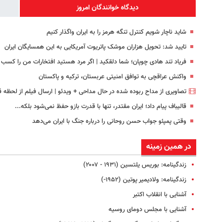
دیدگاه خوانندگان امروز
شاید ناچار شویم کنترل تنگه هرمز را به ایران واگذار کنیم
تایید شد: تحویل هزاران موشک پاتریوت آمریکایی به این همسایگان ایران
فریاد تند هادی چوپان؛‌ شما دلقکید | اگر مرد هستید افتخارات من را کسب 
واکنش عراقچی به توافق امنیتی عربستان، ترکیه و پاکستان
تصاویری از مداح ربوده شده در حال مداحی + ویدئو | ارسال فیلم از لحظه قت
قالیباف پیام داد؛ ایران مقتدر، تنها با قدرت بازو حفظ نمی‌شود بلکه...
وقتی پمپئو جواب حسن روحانی را درباره جنگ با ایران می‌دهد
در همین زمینه
زندگینامه: بوریس‌ یلتسین (۱۹۳۱ - ۲۰۰۷)
زندگینامه: ولادیمیر پوتین (۱۹۵۲-)
آشنایی با انقلاب اکتبر
آشنایی با مجلس دومای روسیه