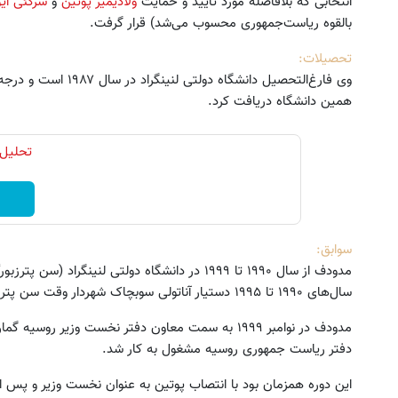
انتخابی که بلافاصله مورد تأیید و حمایت
ولادیمیر پوتین
و
سرگئی ایو
بالقوه ریاست‌جمهوری محسوب می‌شد) قرار گرفت.
تحصیلات:
شاسی بلند برقی ایران
بازدید از IM LS7 لوکس
برقی ایران در باشگاه انق
ثبت درخواست
همین دانشگاه دریافت کرد.
ثبت درخواست
تحلیل 
سوابق:
مدودف از سال ۱۹۹۰ تا ۱۹۹۹ در دانشگاه دولتی لنی
سال‌های ۱۹۹۰ تا ۱۹۹۵ دستیار آناتولی سوبچاک شهردار وقت سن پترزبورگ بود.
مدودف در نوامبر ۱۹۹۹ به سمت معاون دفتر نخست وزیر ر
دفتر ریاست جمهوری روسیه مشغول به کار شد.
این دوره همزمان بود با انتصاب پوتین به عنوان نخست وزیر و پس از