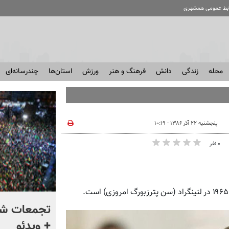
ابط عمومی همشهری
محله
زندگی
دانش
فرهنگ و هنر
ورزش
استان‌ها
چندرسانه‌ای
پنجشنبه ۲۲ آذر ۱۳۸۶ - ۱۰:۱۹
۰ نفر
به ترامپ هشدار دادند که
تجمعات شب
هرچه سریعتر از ایران خارج
+ ویدئو