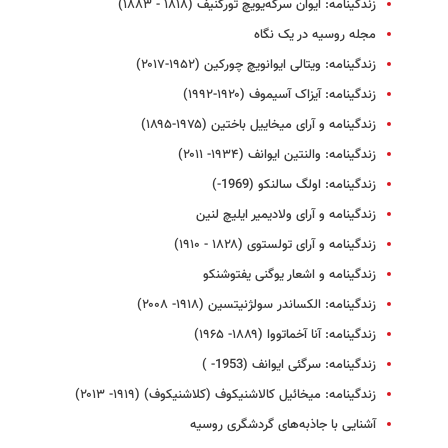
زندگینامه: ایوان سرگه‌یویچ تورگنیف (۱۸۱۸ - ۱۸۸۳)
مجله روسیه در یک نگاه
زندگینامه: ویتالی ایوانویچ چورکین (۱۹۵۲-۲۰۱۷)
زندگینامه: آیزاک آسیموف (۱۹۲۰-۱۹۹۲)
زندگینامه و آرای میخاییل باختین (۱۹۷۵-۱۸۹۵)
زندگینامه: والنتین ایوانف (۱۹۳۴- ۲۰۱۱)
زندگینامه: اولگ سالنکو (1969-)
زندگینامه و آرای ولادیمیر ایلیچ لنین
زندگینامه و آرای تولستوی (۱۸۲۸ - ۱۹۱۰)
زندگینامه و اشعار یوگنی یفتوشنکو
زندگینامه: الکساندر‏‎‏‎ سولژنیتسین (۱۹۱۸- ۲۰۰۸)
زندگینامه: آنا آخماتووا (۱۸۸۹- ۱۹۶۵)
زندگینامه: سرگئی ایوانف (1953- )
زندگینامه: میخائیل کالاشنیکوف (کلاشنیکوف) (۱۹۱۹- ۲۰۱۳)
آشنایی با جاذبه‌های گردشگری روسیه