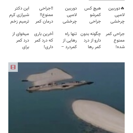
🔥دوربین
هیچ کس
دوربین
‼️جراحی
این دکتر
لامپی
کمرشو
لامپی
ممنوع‼️
شیرازی کرم
چرخشی
جراحی
چرخشی
درمان کمر
ترمیم زخم
360 درجه
نمیکنه❗
360 درجه
درد بدون
ایرانی را
جراحی کمر
چگونه بدون
تنها راه
آخرین باری
میخوای از
🔥 پرداخت
درمان
فقط امروز
جراحی و
ساخت!!!
ممنوع
دارو از درد
رهایی از
که درد کمر
درد کمر
درب منزل
کمردرد
حراج شد🔥
دوره نقاهت
شده!
کمر رها
کمردرد –
داری!
برای
+ گارانتی
بدون قرص
پرداخت
میخوای
شوید؟
بدون دارو،
◗پرسش‌نامه
همیشه
تعویض
(پرسشنامه)
درب منزل
کمرت رو در
(◂پرسش‌نامه
بدون
رو پر کن◖
راحت شی؟
منزل درمان
رو پرکن)
جراحی!
👈
کنی؟
«فرم پر
پرسش‌نامه
((پرسش‌نامه))
کن»
رو پر کن