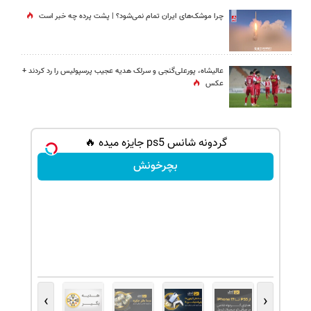
چرا موشک‌های ایران تمام نمی‌شود؟ | پشت پرده چه خبر است
عالیشاه، پورعلی‌گنجی و سرلک هدیه عجیب پرسپولیس را رد کردند +
عکس
دلار جایزه ببر 💲🤑
گردونه شانس ps5 جایزه میده 🔥
بچرخونش
›
‹