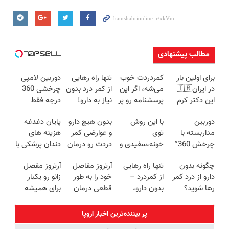
مطالب پیشنهادی
برای اولین بار
کمردردت خوب
تنها راه رهایی
دوربین لامپی
در ایران🇮🇷
می‌شه، اگر این
از کمر درد بدون
چرخشی 360
این دکتر کرم
پرسشنامه رو پر
نیاز به دارو!
درجه فقط
ترمیم کننده 23
کنی!!
(◂پرسش‌نامه)
امروز حراج شد
دوربین
با این روش
بدون هیچ دارو
پایان دغدغه
روزه ساخت!
🔥 پرداخت
مداربسته با
توی
و عوارضی کمر
هزینه های
درب منزل
چرخش 360°
خونه،سفیدی و
دردت رو درمان
دندان پزشکی با
+ تخفیف
زیبایی دندوناتو
کن!
پک سفید
چگونه بدون
تنها راه رهایی
آرتروز مفاصل
آرتروز مفصل
(ضمانت
برگردون
(پرسش‌نامه)
کننده خانگی
دارو از درد کمر
از کمردرد –
خود را به طور
زانو رو یکبار
تعویض +
(40%off)
رها شوید؟
بدون دارو،
قطعی درمان
برای همیشه
پرداخت درب
(◂پرسش‌نامه
بدون جراحی!
کنید!
درمان کن!
منزل)
رو پرکن)
«فرم پر کن»
◗پرسش‌نامه◖
◗پرسش‌نامه◖
پر بیننده‌ترین اخبار اروپا