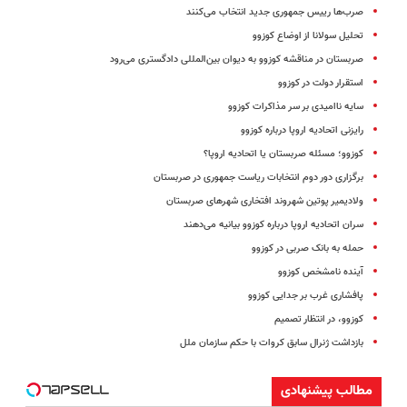
صرب‌ها رییس جمهوری جدید انتخاب می‌کنند
تحلیل سولانا از اوضاع کوزوو
صربستان در مناقشه کوزوو به دیوان بین‌المللی دادگستری می‌رود
استقرار دولت در کوزوو
سایه ناامیدی بر سر مذاکرات کوزوو
رایزنی اتحادیه اروپا درباره کوزوو
کوزوو؛ مسئله صربستان یا اتحادیه اروپا؟
برگزاری دور دوم انتخابات ریاست جمهوری در صربستان
ولادیمیر پوتین شهروند افتخاری شهرهای صربستان
سران اتحادیه اروپا درباره کوزوو بیانیه می‌دهند
حمله به بانک صربی در کوزوو
آینده نامشخص کوزوو
پافشاری غرب بر‌ جدایی‌ کوزوو
کوزوو، در انتظار تصمیم
بازداشت ژنرال سابق کروات با حکم سازمان ملل
مطالب پیشنهادی