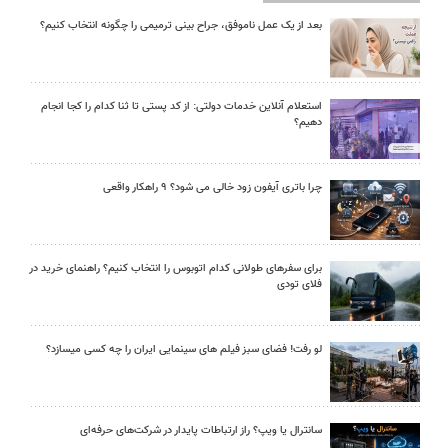
بعد از یک عمل ناموفق، جراح بینی ترمیمی را چگونه انتخاب کنیم؟
استعلام آنلاین خدمات دولتی: از کد پستی تا ثنا کدام را کجا انجام
دهیم؟
چرا باتری آیفون زود خالی می شود؟ ۹ راهکار واقعی
برای سفرهای طولانی کدام اتوبوس را انتخاب کنیم؟ راهنمای خرید در
فلای تودی
لو رفت! فضای سبز فیلم های سینمایی ایران را چه کسی میسازد؟
سانترال یا ویپ؟ راز ارتباطات پایدار در شرکت‌های حرفه‌ای