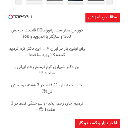
مطالب پیشنهادی
دوربین مداربسته پانوراما👈🏻 قابلیت چرخش
360°و سازگار با اندروید و ios
برای اولین بار در ایران🇮🇷 این دکتر کرم ترمیم
کننده 23 روزه ساخت!
این دکتر شیرازی کرم ترمیم زخم ایرانی را
ساخت!!!
جای بخیه داری؟؟ فقط در 3 هفته ترمیمش
کن!😍
ترمیم جای زخم، بخیه و سوختگی فقط در 3
هفته!!😍
اخبار بازار و کسب و کار