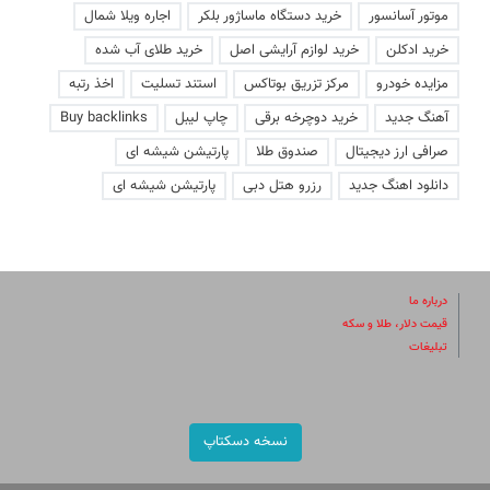
موتور آسانسور
خرید دستگاه ماساژور بلکر
اجاره ویلا شمال
خرید ادکلن
خرید لوازم آرایشی اصل
خرید طلای آب شده
مزایده خودرو
مرکز تزریق بوتاکس
استند تسلیت
اخذ رتبه
آهنگ جدید
خرید دوچرخه برقی
چاپ لیبل
Buy backlinks
صرافی ارز دیجیتال
صندوق طلا
پارتیشن شیشه ای
دانلود اهنگ جدید
رزرو هتل دبی
پارتیشن شیشه ای
درباره ما
قیمت دلار، طلا و سکه
تبلیغات
نسخه دسکتاپ