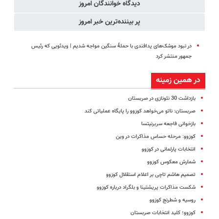
دیدگاه خوانندگان امروز
پر بیننده‌ترین خبر امروز
در نبود موشک‌های پدافندی با حملهٔ سنگین مواجه شدیم | ویدئویی که رئیس
جمهور منتشر کرد
در همین زمینه
بازداشت 30 نئونازی در صربستان
صربستان: ناتو می‌خواهد کوزوو را پایگاه عملیاتی کند
بازخوانی فاجعه سربرنیتسا
کوزوو: مرحله حساس مذاکرات در وین
انتخابات پارلمانی در کوزوو
شمارش معکوس کوزوو
تصمیم هاشم تاچی بر اعلام استقلال کوزوو
شکست مذاکرات پریشتینا و بلگراد درباره کوزوو
روسیه و شطرنج کوزوو
کوزوو؛ کلید انتخابات صربستان