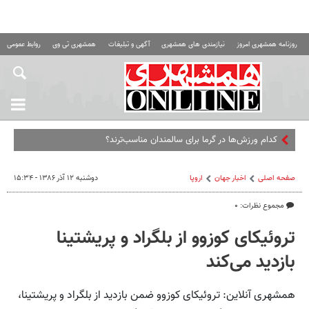
روزنامه همشهری امروز
نیازمندی های همشهری
آگهی و تبلیغات
همشهری تی وی
روابط عمومی ه
کدام ورزش‌ها در گرما برای سالمندان مناسب‌ترند؟
صفحه اصلی
اخبار جهان
اروپا
دوشنبه ۱۲ آذر ۱۳۸۶ - ۱۵:۳۴
مجموع نظرات: ۰
تروئیکای کوزوو از بلگراد و پریشتینا
بازدید می‌کند
همشهری آنلاین: تروئیکای کوزوو ضمن بازدید از بلگراد و پریشتینا،