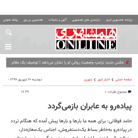
روزنامه همشهری امروز
نیازمندی های همشهری
آگهی و تبلیغات
همشهری تی وی
روابط عمومی ه
عکس جدید ترامپ وضعیت روانی او را نشان می‌دهد | توصیف یک مقام
آمریکایی
صفحه اصلی
اخبار شهر
شهری
دوشنبه ۲۰ شهریور ۱۳۹۶ -
مجموع نظرات: ۰
۱۷:۲۹
پیاده‌رو به عابران بازمی‌گردد
حامد فوقانی: برای همه ما بارها و بارها پیش آمده که هنگام تردد
در پیاده‌رو به‌خاطر بساط یک‌‌دستفروش، اجناس یک‌مغازه‌دار،