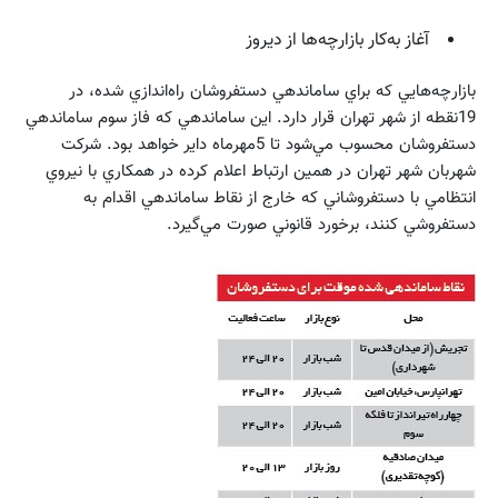
آغاز به‌كار بازارچه‌ها از ديروز
بازارچه‌هايي كه براي ساماندهي دستفروشان راه‌اندازي شده، در
19نقطه از شهر تهران قرار دارد. اين ساماندهي كه فاز سوم ساماندهي
دستفروشان محسوب مي‌شود تا 5مهرماه داير خواهد بود. شركت
شهربان شهر تهران در همين ارتباط اعلام كرده در همكاري با نيروي
انتظامي با دستفروشاني كه خارج از نقاط ساماندهي اقدام به
دستفروشي كنند، برخورد قانوني صورت مي‌گيرد.