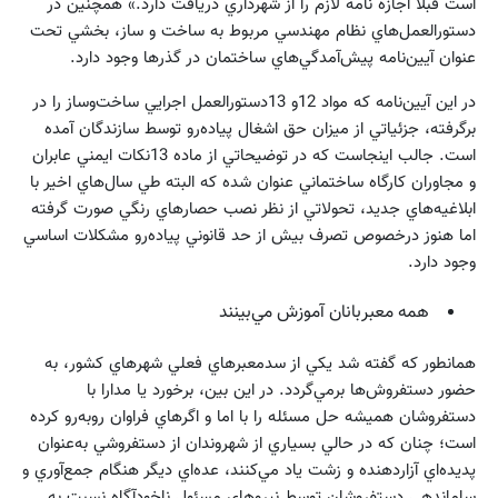
است قبلا اجازه نامه لازم را از شهرداري دريافت دارد.» همچنين در
دستورالعمل‌هاي نظام‌ مهندسي مربوط به ساخت و ساز، بخشي تحت
عنوان آيين‌نامه پيش‌آمدگي‌هاي ساختمان در گذرها وجود دارد.
در اين آيين‌نامه كه مواد 12و 13دستورالعمل اجرايي ساخت‌وساز را‌ در
برگرفته، جزئياتي از ميزان حق اشغال پياده‌رو توسط سازندگان آمده
است. جالب اينجاست كه در توضيحاتي از ماده 13نكات ايمني عابران
و مجاوران كارگاه ساختماني عنوان شده كه البته طي سال‌هاي اخير با
ابلاغيه‌هاي جديد، تحولاتي از نظر نصب حصارهاي رنگي صورت گرفته
اما هنوز درخصوص تصرف بيش از حد قانوني پياده‌رو مشكلات اساسي
وجود دارد.
همه معبربانان آموزش مي‌بينند
همانطور كه گفته شد يكي از سدمعبرهاي فعلي شهرهاي كشور، به
حضور دستفروش‌ها برمي‌گردد. در اين بين، برخورد يا مدارا با
دستفروشان هميشه حل مسئله را با اما و اگرهاي فراوان روبه‌رو كرده
است؛ چنان كه در حالي بسياري از شهروندان از دستفروشي به‌عنوان
پديده‌اي آزاردهنده و زشت ياد مي‌كنند، عده‌اي ديگر هنگام جمع‌آوري و
ساماندهي دستفروشان توسط نيروهاي مسئول ناخودآگاه نسبت به