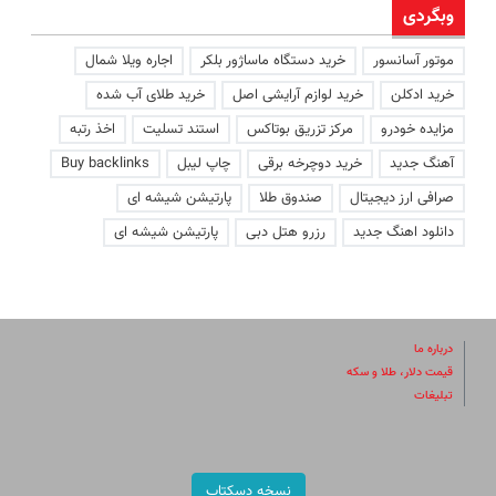
وبگردی
موتور آسانسور
خرید دستگاه ماساژور بلکر
اجاره ویلا شمال
خرید ادکلن
خرید لوازم آرایشی اصل
خرید طلای آب شده
مزایده خودرو
مرکز تزریق بوتاکس
استند تسلیت
اخذ رتبه
آهنگ جدید
خرید دوچرخه برقی
چاپ لیبل
Buy backlinks
صرافی ارز دیجیتال
صندوق طلا
پارتیشن شیشه ای
دانلود اهنگ جدید
رزرو هتل دبی
پارتیشن شیشه ای
درباره ما
قیمت دلار، طلا و سکه
تبلیغات
نسخه دسکتاپ