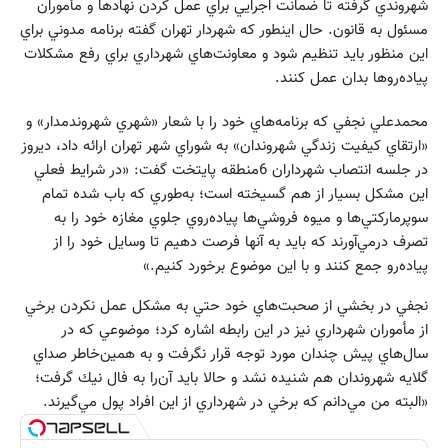
شهروندي گرفته تا ضمانت اجرايي براي عمل كردن نهادها و مأموران
مسئول به قانون. حال اينطور كه شهردار تهران گفته برنامه مدوني براي
اين منظور بايد تنظيم شود و معاونت‌هاي شهرداري براي رفع مشكلات
پياده‌روها بدان عمل كنند.
محمدعلي نجفي كه برنامه‌هاي خود را با شعار «شهري شهروندمدار» و
«ارتقاي كيفيت زندگي شهروندان» به شوراي شهر تهران ارائه داد، ديروز
در جلسه انتصاب شهرداران 6منطقه پايتخت گفت: «در شرايط فعلي
اين مشكل بسيار از هم گسيخته است؛ به‌طوري كه باب شده تمام
سوپرماركتي‌ها و ميوه فروشي‌ها پياده‌روي جلوي مغازه خود را به
تصرف درمي‌آورند كه بايد به آنها فرصت دهيم تا وسايل خود را از
پياده‌رو جمع كنند و با اين موضوع برخورد كنيم.»
نجفي در بخشي از صحبت‌هاي خود حتي به مشكل عمل نكردن برخي
از مأموران شهرداري نيز در اين رابطه اشاره كرد؛ موضوعي كه در
سال‌هاي پيش چندان مورد توجه قرار نگرفت و به همين‌خاطر صداي
گلايه شهروندان هم شنيده نشد و حالا بايد آن‌را به فال نيك گرفت؛
«البته من مي‌دانم كه برخي در شهرداري از اين افراد پول مي‌گيرند.