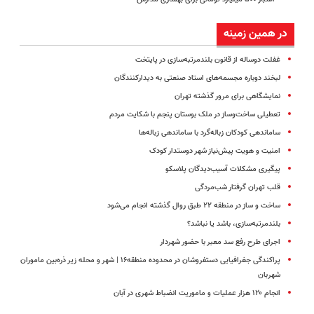
در همین زمینه
غفلت دوساله از قانون بلند‌مرتبه‌سازی در پایتخت
لبخند دوباره مجسمه‌های‌ استاد صنعتی به دیدارکنندگان
نمایشگاهی برای مرور گذشته تهران
تعطیلی ساخت‌وساز در ملک بوستان پنجم با شکایت مردم
ساماندهی کودکان زباله‌گرد با ساماندهی زباله‌ها
امنیت و هویت پیش‌نیاز شهر دوستدار کودک
پیگیری مشکلات آسیب‌دیدگان پلاسکو
قلب تهران گرفتار شب‌مردگی
ساخت و ساز در منطقه ۲۲ طبق روال گذشته انجام می‌شود
بلندمرتبه‌سازی، باشد یا نباشد؟
اجرای طرح رفع سد معبر با حضور شهردار
پراکندگی جغرافیایی دستفروشان در محدوده منطقه۱۶ | شهر و محله زیر ذره‌بین ماموران
شهربان
انجام ۱۲۰ هزار عملیات و ماموریت انضباط شهری در آبان