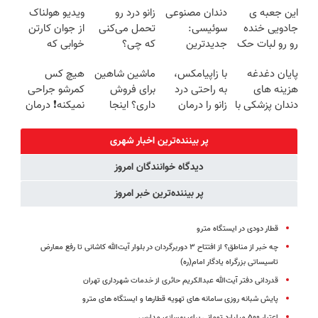
این جعبه ی
دندان مصنوعی
زانو درد رو
ویدیو هولناک
روزه ساخت!
برگردون
جادویی خنده
سوئیسی:
تحمل می‌کنی
از جوان کارتن
(40%off)
رو رو لبات حک
جدیدترین
که چی؟
خوابی که
میکنه
فناوری اروپا،
راه‌حلش
میلیاردر شد.
پایان دغدغه
با زاپیامکس،
ماشین شاهین
هیچ کس
خرید40%تخفیف
سبک و مقاوم |
همین‌جاست!
آموزش رایگان
هزینه های
به راحتی درد
برای فروش
کمرشو جراحی
پرداخت قسطی
دندان پزشکی با
زانو را درمان
داری؟ اینجا
نمیکنه❗ درمان
پک سفید
کنید!
سریع و راحت
کمردرد بدون
کننده خانگی
بفروش
قرص
پر بیننده‌ترین اخبار شهری
(پرسشنامه)
دیدگاه خوانندگان امروز
پر بیننده‌ترین خبر امروز
قطار دودی در ایستگاه مترو
چه خبر از مناطق؟ از افتتاح ۳ دوربرگردان‌ در بلوار آیت‌الله کاشانی تا رفع معارض
تاسیساتی بزرگراه یادگار امام(ره)
قدردانی دفتر آیت‌الله عبدالکریم حائری از خدمات شهرداری تهران
پایش شبانه روزی سامانه های تهویه قطارها و ایستگاه های مترو
اعتبار ۵۰۰ میلیارد تومانی برای بهسازی مدارس