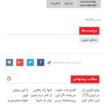
کد خبر
381802
برچسب‌ها
مناطق شهری
مطالب پیشنهادی
برای اولین بار
کمردردت خوب
تنها راه رهایی
با این روش
در ایران🇮🇷
می‌شه، اگر این
از کمر درد بدون
توی
این دکتر کرم
پرسشنامه رو پر
نیاز به دارو!
خونه،سفیدی و
ترمیم کننده 23
کنی!!
(◂پرسش‌نامه)
زیبایی دندوناتو