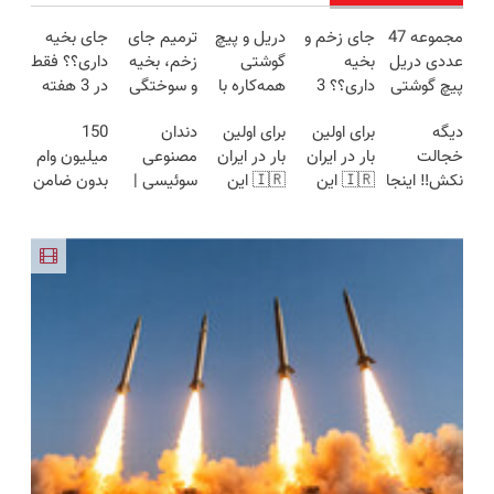
مجموعه 47
جای زخم و
دریل و پیچ
ترمیم جای
جای بخیه
عددی دریل
بخیه
گوشتی
زخم، بخیه
داری؟؟ فقط
پیچ گوشتی
داری؟؟ 3
همه‌کاره با
و سوختگی
در 3 هفته
شارژی
هفته‌ای
گیربکس
فقط در 3
ترمیمش
دیگه
برای اولین
برای اولین
دندان
150
(تخفیف به
محوش کن!
هوشمند ⚙️
هفته!!😍
کن!😍
خجالت
بار در ایران
بار در ایران
مصنوعی
میلیون وام
مدت
(نصف
نکش‼️ اینجا
🇮🇷 این
🇮🇷 این
سوئیسی |
بدون ضامن
محدود)
قیمت بازار
قسطی مو
دکتر کرم
دکتر کرم
سبک،
با یک چک
🔥)
بکار
ترمیم کننده
ترمیم کننده
مقاوم،
برای خرید
(تضمینی)
23 روزه
23 روزه
طبیعی!
گوشی
ساخت!
ساخت!
ویزیت
رایگان+پرداخت
اقساطی😍