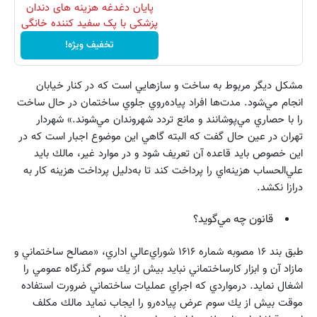
پایان دغدغه هزینه های دندان
پزشکی با پک سفید کننده خانگی
تخفیف ویژه!
مشكل ديگر مربوط به ساخت و سازهايي است كه در كنار خيابان
انجام مي‌شود. مدت‌ها افراد پياده‌روي جلوي ساختمان در حال ساخت
را با حصاري مي‌پوشانند و مانع تردد شهروندان مي‌شوند.» شهردار
تهران در عين حال گفت كه البته گاهي اين موضوع اجبار است كه در
اين خصوص بايد قاعده آن تعريف شود و در موارد غير، مالك بايد
علي‌الحساب هزينه‌اي را پرداخت كند تا به‌دليل پرداخت هزينه كار به
درازا نكشد.
قانون چه مي‌گويد؟
طبق بند ۱۶ مصوبه شماره ۱۶۱۶ شوراي‌عالي اداري، «مصالح ساختماني و
مازاد آن و ابزار كارساختماني نبايد بيش از يك سوم گذرگاه عمومي را
اشغال نمايد. درمواردي كه اجراي عمليات ساختماني ضرورت استفاده
موقت بيش از يك سوم عرض پياده‌رو را ايجاب نمايد مالك مكلف