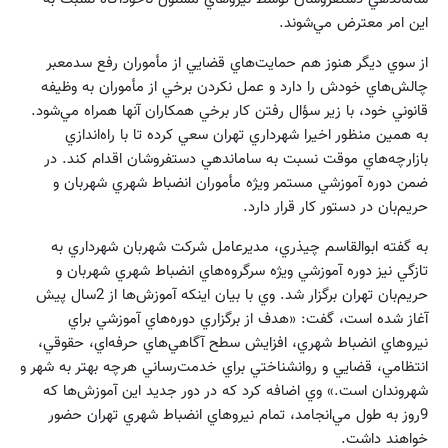
اين امر معترض مي‌شوند.
از سوي ديگر هنوز هم حمايت‌هاي قضايي از مأموران رفع سدمعبر
چالش‌هاي خودش را دارد و عمل نكردن برخي از مأموران به وظيفه
قانوني خود، با زير سؤال رفتن كار برخي همكاران آنها همراه مي‌شود.
به همين منظور اخيرا شهرداري تهران سعي كرده تا با راه‌اندازي
بازارچه‌هاي موقت نسبت به ساماندهي دستفروشان اقدام كند. در
ضمن دوره آموزشي مستمر ويژه مأموران انضباط شهري شهربان و
حريم‌بان در دستور كار قرار دارد.
به گفته ابوالقاسم چيذري، مديرعامل شركت شهربان شهرداري به
تازگي نيز دوره آموزشي ويژه سرگروه‌هاي انضباط شهري شهربان و
حريم‌بان تهران برگزار شد. وي با بيان اينكه آموزش‌ها از 2سال پيش
آغاز شده است، گفت: «هدف از برگزاري دوره‌هاي آموزشي براي
نيروهاي انضباط شهري، افزايش سطح آگاهي‌هاي حرفه‌اي، حقوقي،
انتظامي، قضايي و روانشناختي براي خدمت‌رساني هرچه بهتر به شهر و
شهروندان است.» وي اضافه كرد كه در دور جديد اين آموزش‌ها كه
9روز به طول مي‌انجامد، تمام نيروهاي انضباط شهري تهران حضور
خواهند داشت.