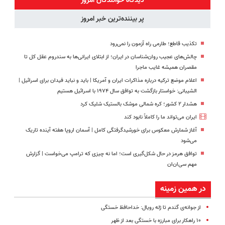
دیدگاه خوانندگان امروز
پر بیننده‌ترین خبر امروز
تکذیب قاطع؛‌ طارمی راه آزمون را نمی‌رود
چالش‌های عجیب روان‌شناسان در ایران؛ از ابتلای ایرانی‌ها به سندروم عقل کل تا
مقصران همیشه غایب ماجرا
اعلام موضع ترکیه درباره مذاکرات ایران و آمریکا | باید و نباید فیدان برای اسرائیل |
الشیبانی: خواستار بازگشت به توافق سال ۱۹۷۴ با اسرائیل هستیم
هشدار ۲ کشور؛ کره شمالی موشک بالستیک شلیک کرد
ایران می‌تواند ما را کاملاً نابود کند
آغاز شمارش معکوس برای خورشیدگرفتگی کامل | آسمان اروپا هفته آینده تاریک
می‌شود
توافق هرمز در حال شکل‌گیری است؛ اما نه چیزی که ترامپ می‌خواست | گزارش
مهم سی‌ان‌ان
در همین زمینه
از جوانه‌ی گندم تا ژله رویال: خداحافظ خستگی
۱۰ راهکار برای مبارزه با خستگی بعد از ظهر