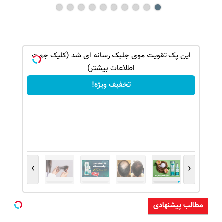
بک!
این پک تقویت موی جلبک رسانه ای شد (کلیک جهت
اطلاعات بیشتر)
تخفیف ویژه!
›
‹
مطالب پیشنهادی