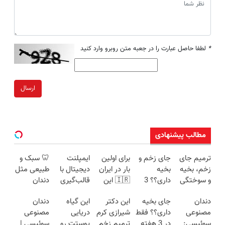
*
لطفا حاصل عبارت را در جعبه متن روبرو وارد کنید
ارسال
مطالب پیشنهادی
ترمیم جای
جای زخم و
برای اولین
ایمپلنت
🦷 سبک و
زخم، بخیه
بخیه
بار در ایران
دیجیتال با
طبیعی مثل
و سوختگی
داری؟؟ 3
🇮🇷 این
قالب‌گیری
دندان
فقط در 3
هفته‌ای
دکتر کرم
دیجیتال |
خودت!
دندان
جای بخیه
این دکتر
این گیاه
دندان
هفته!!😍
محوش کن!
ترمیم کننده
مشاوره
نصب آسان
مصنوعی
داری؟؟ فقط
شیرازی کرم
دریایی
مصنوعی
23 روزه
رایگان
و پرداخت
سوئیسی:
در 3 هفته
ترمیم زخم
پوستت رو
سوئیسی |
ساخت!
اقساطی 💳