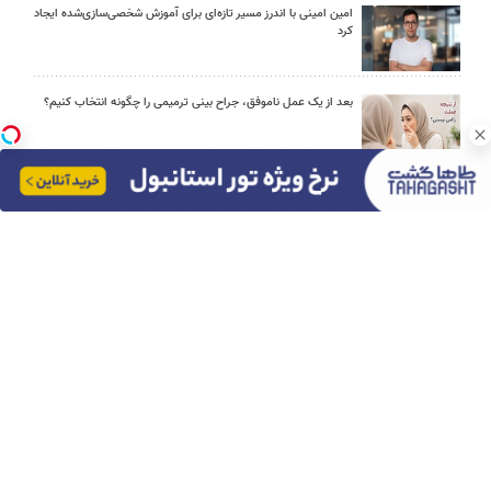
امین امینی با اندرز مسیر تازه‌ای برای آموزش شخصی‌سازی‌شده ایجاد
کرد
بعد از یک عمل ناموفق، جراح بینی ترمیمی را چگونه انتخاب کنیم؟
استعلام آنلاین خدمات دولتی: از کد پستی تا ثنا کدام را کجا انجام
دهیم؟
چرا باتری آیفون زود خالی می شود؟ ۹ راهکار واقعی
برای سفرهای طولانی کدام اتوبوس را انتخاب کنیم؟ راهنمای خرید در
فلای تودی
لو رفت! فضای سبز فیلم های سینمایی ایران را چه کسی میسازد؟