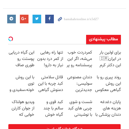
مطالب پیشنهادی
برای اولین بار
کمردردت خوب
تنها راه رهایی
این گیاه دریایی
در ایران🇮🇷
می‌شه، اگر این
از کمر درد بدون
پوستت رو
این دکتر کرم
پرسشنامه رو پر
نیاز به دارو!
طوری صاف
ترمیم کننده 23
کنی!!
(◂پرسش‌نامه)
میکنه انگار
روند پیری رو با
دندان مصنوعی
قاتل سلامتی
با این روش
روزه ساخت!
20سال جوون
این روش
سوئیسی:
کبد چربه با این
توی
شدی🔥
گیاهی معکوس
جدیدترین
دمنوش گیاهی
خونه،سفیدی و
کن
فناوری اروپا،
کبدتو بیمه کن
زیبایی دندوناتو
پایان دغدغه
شست و شوی
کبد قوی و
ویدیو هولناک
سبک و مقاوم |
برگردون
هزینه های
چربی های کبد
سالم با چند
از جوان کارتن
پرداخت قسطی
(40%off)
دندان پزشکی با
با نوشیدنی
گیاه خوش
خوابی که
پک سفید
گیاهی(55%تخفیف)
طعم
میلیاردر شد.
کننده خانگی
آموزش رایگان