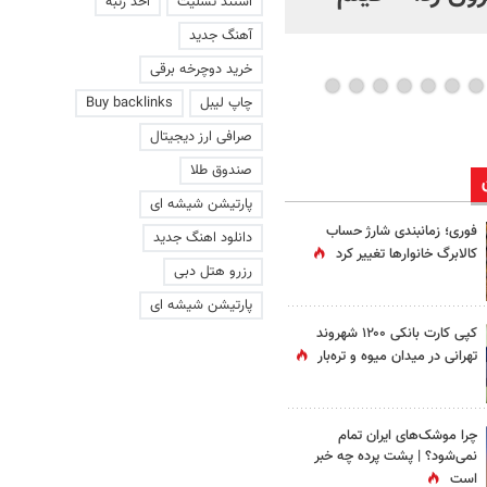
استند تسلیت
اخذ رتبه
عاشقانه با یک زن
آهنگ جدید
خرید دوچرخه برقی
چاپ لیبل
Buy backlinks
صرافی ارز دیجیتال
صندوق طلا
پارتیشن شیشه ای
فوری؛ زمانبندی‌ شارژ حساب
دانلود اهنگ جدید
کالابرگ خانوارها تغییر کرد
رزرو هتل دبی
پارتیشن شیشه ای
کپی کارت بانکی ۱۲۰۰ شهروند
تهرانی در میدان میوه و تره‌بار
چرا موشک‌های ایران تمام
نمی‌شود؟ | پشت پرده چه خبر
است