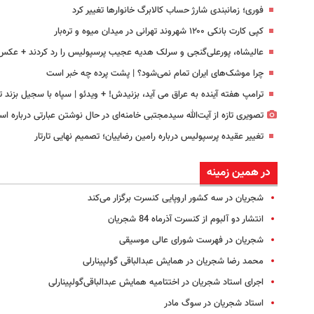
فوری؛ زمانبندی‌ شارژ حساب کالابرگ خانوارها تغییر کرد
کپی کارت بانکی ۱۲۰۰ شهروند تهرانی در میدان میوه و تره‌بار
عالیشاه، پورعلی‌گنجی و سرلک هدیه عجیب پرسپولیس را رد کردند + عکس
چرا موشک‌های ایران تمام نمی‌شود؟ | پشت پرده چه خبر است
ترامپ هفته آینده به عراق می آید، بزنیدش! + ویدئو | سپاه با سجیل بزند تا.
تصویری تازه از آیت‌الله سیدمجتبی خامنه‌ای در حال نوشتن عبارتی درباره اسر
تغییر عقیده پرسپولیس درباره رامین رضاییان؛ تصمیم نهایی تارتار
در همین زمینه
شجریان در سه کشور اروپایی کنسرت برگزار‌ می‌کند
انتشار دو آلبوم از کنسرت آذرماه 84 شجریان
شجریان در فهرست شورای عالی موسیقی
محمد رضا شجریان در همایش عبدالباقی گولپینارلی
اجرای استاد‌ شجریان در اختتامیه همایش عبدالباقی‌گولپینارلی
استاد شجریان در سوگ مادر