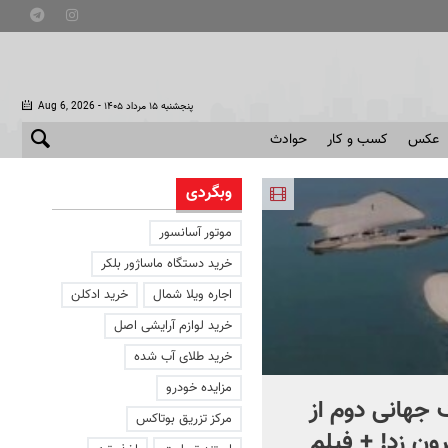
- پنجشنبه ۱۵ مرداد ۱۴۰۵
Aug 6, 2026
عکس
کسب و کار
حوادث
وبگردی
موتور آسانسور
خرید دستگاه ماساژور بلکر
اجاره ویلا شمال
خرید ادکلن
خرید لوازم آرایشی اصل
خرید طلای آب شده
مزایده خودرو
جهانی دوم از
افشای اطلاعات برای ترور
مرکز تزریق بوتاکس
ون زد! + فیلم
بارون ترامپ | ماجرای قرار