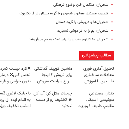
شجریان، ملاکمال ‌خان و تنوع فرهنگی
کنسرت مستقل همایون شجریان با گروه دستان در فرانکفورت
شجریان‌ها و درویشی با گروه دستان
شجریان: بم را به فراموشی نسپاریم
شجریان ۸۰ تابلوی نفیس را برای کمک به بم می‌فروشد
مطالب پیشنهادی
تحلیل آماری فوری
ماشین کوییک گذاشتی
❌لازم نیست کمردر
معادلات ساختاری
برای فروش ؟ اینجا
تحمل کنی❌ درمان
تفسیری با آموزش
سریع و راحت بفروش
بدون جراحی و قر
کامل حتی یک روزه !!
(پرسشنامه)
دندان مصنوعی
چربیاتو مثل کره آب کن
با جلبک
سوئیسی | سبک،
🔥 تخفیف رو از دست
به اندام ایده ال بر
مقاوم، طبیعی! ویزیت
نده😉
امشب تخفیف ویژه
رایگان+پرداخت
اقساطی😍