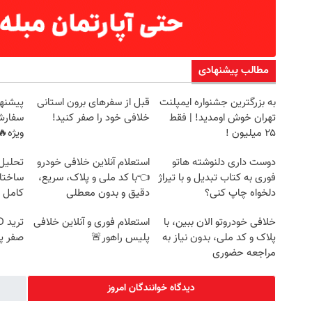
مطالب پیشنهادی
به بزرگترین جشنواره ایمپلنت
قبل از سفرهای برون استانی
پیشنها
کمردرد خداحافظی کن! (فیلم و ببین ◀
چرا هنوز داری با درد راه میری؟
تهران خوش اومدید! | فقط
خلافی خود را صفر کنید!
سفارش
پرسش‌نامه رو پرکن)
درمان جلو پاته!
۲۵ میلیون !
ویژه🔥
پرسش‌نامه ✔
◀ پرسش‌نامه
دوست داری دلنوشته هاتو
استعلام آنلاین خلافی خودرو
تحلیل 
فوری به کتاب تبدیل و با تیراژ
👈با کد ملی و پلاک، سریع،
ساختا
دلخواه چاپ کنی؟
دقیق و بدون معطلی
کامل ح
خلافی خودروتو الان ببین، با
استعلام فوری و آنلاین خلافی
پلاک و کد ملی، بدون نیاز به
پلیس راهور🚨
صفر پ
مراجعه حضوری
دیدگاه خوانندگان امروز