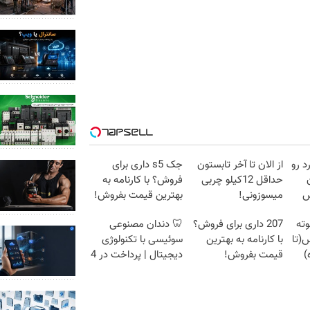
د رو
از الان تا آخر تابستون
جک s5 داری برای
حداقل 12کیلو چربی
فروش؟ با کارنامه به
ص
میسوزونی!
بهترین قیمت بفروش!
 لاغری 3سوته
207 داری برای فروش؟
🦷 دندان مصنوعی
س(تا
با کارنامه به بهترین
سوئیسی با تکنولوژی
)
قیمت بفروش!
دیجیتال | پرداخت در 4
قسط |📍 تهران