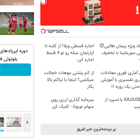
د ویژه پیمان طالبی😍
اجاره‌ قسطی ویلا! از کلبه تا
 وقتی راه
گوشی موبایل نوکیا رجیستر شده🔥 (پرداخت
دوره ایرپاد‌ها
 سورملینا با تخفیف
آپارتمان مبله رو تو 4 قسط
درب منزل + تخفیف ویژه)
بلوتوثی فقط 399,000
اجاره کن.
سفارش بده!
ب
آماری فوری معادلات
از کم پشتی موهات خجالت
ری تفسیری با آموزش
میکشی؟ اینجا با تراکم بالا
تی یک روزه !!
بکار
ترید XAUUSD با اسپرد از
سرمایه گذاری ارزی روی
یپ
سهام تویوتا - کلیک کن
‹
پر بیننده‌ترین خبر امروز