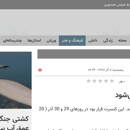
ابط عمومی همشهری
محله
زندگی
دانش
فرهنگ و هنر
ورزش
استان‌ها
چندرسانه‌ای
پنجشنبه ۸ آذر ۱۳۸۶ - ۰۷:۲۹
۰ نفر
‌شود
همشهری آنلاین: کنسرت استاد محمد رضا شجریان در دبی لغو شد. این کنسرت قرار بود در روزهای 29 و 30 آذر ( 20
برخورد تاریخی موشک فالکون
کشتی‌ جنگ 
۹ با ماه + فیلم
عمق آب بیر