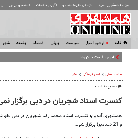
روزنامه همشهری امروز
نیازمندی های همشهری
آگهی و تبلیغات
همشهری تی وی
رو
خانه
آرشیو اخبار
سياست
جهان
اقتصاد
جامعه
شهر
آخرین قیمت خودروهای داخلی و مونتا
صفحه اصلی
اخبار فرهنگی
هنر
مجموع نظرات: ۰
کنسرت استاد شجریان در دبی برگزار نمی
و 21 دسامبر) برگزار شود.