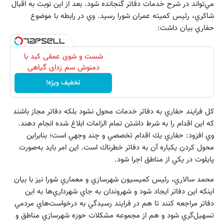
مي‌تواند در شرح خدمات دفاتر گنجانده شود. بعد از اين نوبت به اقبال
شاكري، رئيس كميته عمران شورا رسيد. وي در رابطه با موضوع
حفاري بيان داشت:
شست و شوی عمقی کبد با
دمنوش سم زدای گیاهی
تخفیف ویژه!
كل فرايند حفاري به دفاتر خدمات محول نشود بلكه دفاتر مجاز باشند
كه اين اقدام را به شرط داشتن تمام الزامات ابلاغ شده انجام دهند.
وي افزود: حفاري يك اقدام تخصصي و چند وجهي است؛ بنابراين
محول كردن يكباره آن به دفاتر خطرناك است. اين امر بايد به‌صورت
پايلوت در يكي از مناطق اجرا شود.
محمد سالاري، رئيس كميسيون شهرسازي و معماري شورا نيز با بيان
اينكه اين دفاتر ايجاد شود و شهروندان به جاي شهرداري‌ها به اين
دفاتر مراجعه كنند تا هم در فرايند رسيدگي به درخواست‌هاي مردمي
تسهيل‌گري شود و هم از مجموعه مشكلات حوزه شهرسازي مناطق و