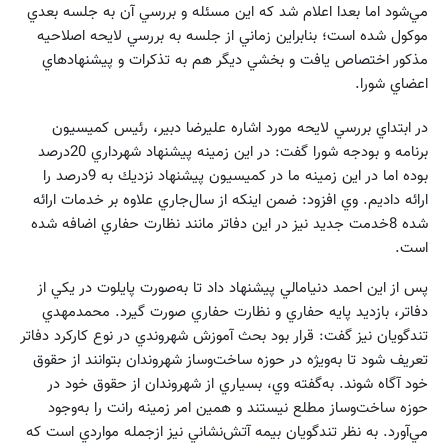
مي‌شود اما بعدا اعلام شد كه اين مسئله و بررسي آن به جلسه بعدي
موكول شده است؛ بنابراين زماني از جلسه به بررسي لايحه اصلاحيه
مذكور اختصاص يافت و بخشي ديگر هم به تذكرات و پيشنهادهاي
اعضاي شورا.
در ابتداي بررسي لايحه مورد اشاره عليرضا دبير، رئيس كميسيون
برنامه و بودجه شورا گفت: در اين زمينه پيشنهاد شهرداري 20درصد
بوده اما در اين زمينه ما در كميسيون پيشنهاد نزديك به 9درصد را
ارائه داديم. وي افزود: ضمن اينكه از سال‌جاري علاوه بر خدمات ارائه
شده 8خدمت جديد نيز در اين دفاتر مانند نظارت حفاري اضافه شده
است.
پس از اين احمد دنيامالي پيشنهاد داد تا به‌صورت پايلوت در يكي از
دفاتر، بازديد پايه حفاري و نظارت حفاري صورت گيرد. محمدمهدي
تندگويان نيز گفت: قرار بود بحث آموزش شهروندي در نوع كاركرد دفاتر
تعريف شود تا به‌ويژه در حوزه ساخت‌وساز شهروندان بتوانند از حقوق
خود آگاه شوند. به‌گفته وي، بسياري از شهروندان از حقوق خود در
حوزه ساخت‌و‌ساز مطلع نيستند و همين امر زمينه رانت را به‌وجود
مي‌آورد. به نظر تندگويان بيمه آتش‌نشاني نيز ازجمله مواردي است كه