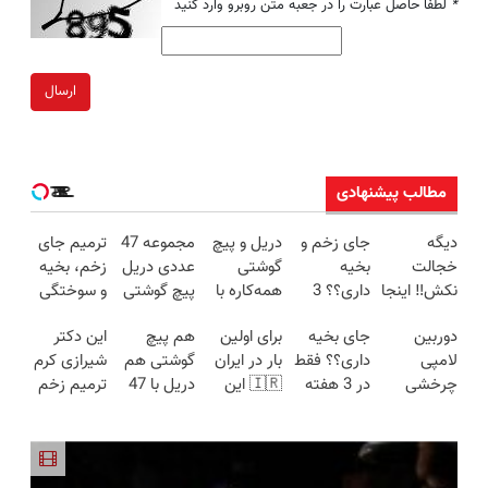
*
لطفا حاصل عبارت را در جعبه متن روبرو وارد کنید
ارسال
مطالب پیشنهادی
دیگه
جای زخم و
دریل و پیچ
مجموعه 47
ترمیم جای
خجالت
بخیه
گوشتی
عددی دریل
زخم، بخیه
نکش‼️ اینجا
داری؟؟ 3
همه‌کاره با
پیچ گوشتی
و سوختگی
قسطی مو
هفته‌ای
گیربکس
شارژی
فقط در 3
دوربین
جای بخیه
برای اولین
هم پیچ
این دکتر
بکار
محوش کن!
هوشمند ⚙️
(تخفیف به
هفته!!😍
لامپی
داری؟؟ فقط
بار در ایران
گوشتی هم
شیرازی کرم
(تضمینی)
(نصف
مدت
چرخشی
در 3 هفته
🇮🇷 این
دریل با 47
ترمیم زخم
قیمت بازار
محدود)
360 درجه
ترمیمش
دکتر کرم
تیکه
ایرانی را
🔥)
فقط امروز
کن!😍
ترمیم کننده
کاربردی! تا
ساخت!!!
حراج شد🔥
23 روزه
تخفیف داره
پرداخت
ساخت!
بخرش!🔥