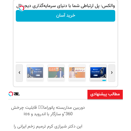
بین‼️‼️
والکس: پل ارتباطی شما با دنیای سرمایه‌گذاری دیجیتال
خرید آسان
›
‹
مطالب پیشنهادی
دوربین مداربسته پانوراما👈🏻 قابلیت چرخش
360°و سازگار با اندروید و ios
این دکتر شیرازی کرم ترمیم زخم ایرانی را