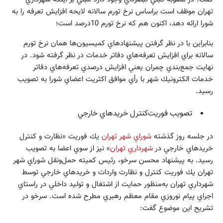
تهران موظف است براساس نرخ تورم سالانه لايحه افزايش تعرفه را به
شورا ارائه دهد، اكنون هم كه نرخ تورم 10درصد است؛
بنابراين با در نظر گرفتن پيشنهادهاي كميسيون‌ها همان نرخ تورم
سالانه براي افزايش تعرفه‌هاي دفاتر خدمات در نظر گرفته شود. در
نهايت جمع‌بندي چمران يعني افزايش درصدي تعرفه‌هاي دفاتر
خدمات الكترونيك شهر با رأي موافق اكثريت اعضاي شورا به تصويب
رسيد.
تصويب فوريت‌كنترل خريدهاي خارجي
در جلسه روز گذشته
شوراي شهر تهران
يك فوريت «نظارت و كنترل
خريدهاي خارجي در
شهرداري تهران
» نيز از سوي اعضا به تصويب
رسيد. به پيشنهاد محسن سرخو، رئيس كميته حمل‌ونقل شوراي شهر
تهران يك فوريت كنترل و نظارت واردات و خريدهاي خارجي توسط
شهرداري تهران به‌منظور حمايت از اشتغال و توليد داخلي در راستاي
اجراي پيام نوروزي مقام معظم رهبري مطرح شده است. سرخو در
تشريح اين موضوع گفت: