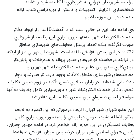
مراجعه شهروندان تهراني به شهرداري‌ها كاسته شود و شاهد
شفاف‌سازي‌، افزايش تسهيلات و كاستن از بوروكراسي شديد ارائه
خدمات در اين حوزه باشيم.
وي ادامه داد: اين در حالي است كه با گذشت10سال از ايجاد دفاتر
خدمات الكترونيك شهر، نه‌تنها برون‌سپاري اين وظايف از شهرداري
صورت نگرفته، بلكه تعداد پرسنل معاونت‌هاي شهرسازي مناطق
22گانه در اين بخش افزايش يافته است. شهروندان تهراني نيز از اينكه
در فرايند درخواست گواهي‌هاي صدور پروانه و عدم‌خلاف و پايان‌كار
موازي‌كاري جدي بين دفاتر خدمات الكترونيك شهر تهران و
معاونت‌هاي شهرسازي مناطق 22گانه وجود دارد، ناراضي‌اند و دچار
بلاتكليفي شده‌اند. در پايان سالاري ضمن تأكيد بر لزوم تعيين تكليف
قطعي دفاتر خدمات الكترونيك شهر و برون‌سپاري كامل وظايف به آنها
خواستار الحاق تبصره‌اي براي تعيين تكليف اين دفاتر شد.
اين عضو شوراي شهر تهران افزود: درصورتي‌كه اين تبصره به لايحه
مذكور اضافه نشود، طرحي دوفوريتي را به‌منظور برون‌سپاري كامل
وظايف تصديگري در اين حوزه ارائه خواهم كرد.در ادامه مهدي چمران،
رئيس شوراي اسلامي شهر تهران درخصوص ميزان افزايش تعرفه‌ها
گفت: در مصوبه قبلي تبصره‌اي وجود دارد مبني بر اينكه شهرداري