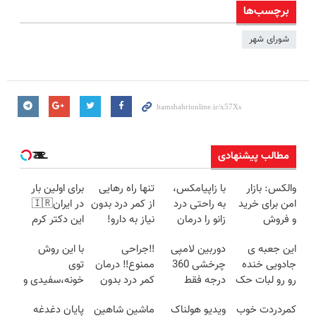
برچسب‌ها
شورای شهر
مطالب پیشنهادی
والکس: بازار
با زاپیامکس،
تنها راه رهایی
برای اولین بار
امن برای خرید
به راحتی درد
از کمر درد بدون
در ایران🇮🇷
و فروش
زانو را درمان
نیاز به دارو!
این دکتر کرم
دارایی‌های
کنید!
(◂پرسش‌نامه)
ترمیم کننده 23
این جعبه ی
دوربین لامپی
‼️جراحی
با این روش
دیجیتال
روزه ساخت!
جادویی خنده
چرخشی 360
ممنوع‼️ درمان
توی
رو رو لبات حک
درجه فقط
کمر درد بدون
خونه،سفیدی و
میکنه
امروز حراج شد
جراحی و دوره
زیبایی دندوناتو
کمردردت خوب
ویدیو هولناک
ماشین شاهین
پایان دغدغه
خرید40%تخفیف
🔥 پرداخت
نقاهت
برگردون