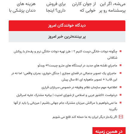
می‌شه، اگر این
از جوان کارتن
برای فروش
هزینه های
درب منزل
(40%off)
پرسشنامه رو پر
خوابی که
داری؟ اینجا
دندان پزشکی با
کنی!!
میلیاردر شد.
سریع و راحت
پک سفید
آموزش رایگان
بفروش
کننده خانگی
دیدگاه خوانندگان امروز
پر بیننده‌ترین خبر امروز
چگونه دونات خانگی درست کنیم ؟ ؛ طرز تهیه دونات خانگی نرم و پف‌دار با روکش
شکلاتی
ماجرای نقشه های جدید در ایستگاه های مترو چیست؟+ ویدئو
ماجرای یک تصویر جنجالی در فضای مجازی | جنگل‌ خواری، بحران واقعی؛ اما نه در
این قاب! + تصویر ماهواره ای ۵۱ سال پیش
اطلاعیه مهم سازمان نظام وظیفه در خصوص سربازان فراری
درخواست ۸کشور عربی و اسلامی از شورای امنیت | بیانیه مشترک علیه اسرائیل
ما نمی‌خواهیم با مراکش میزبان مشترک جام جهانی باشیم |‌ میزبانی را باید از آنها
بگیرید
اگر یک‌بار دیگر ایران به ما حمله کند فلج می شویم
در همین زمینه