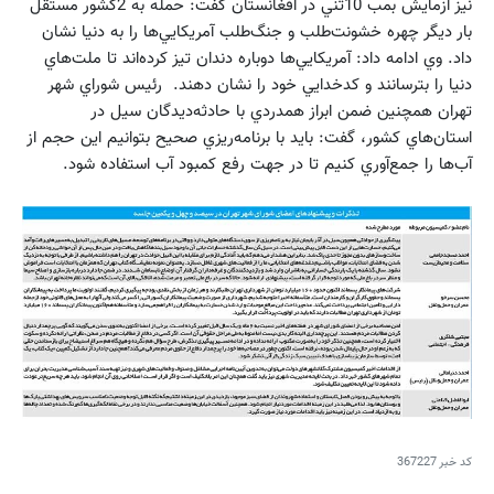
نيز آزمايش بمب 10‌تني در افغانستان گفت: حمله به 2كشور مستقل
بار ديگر چهره خشونت‌طلب و جنگ‌طلب آمريكايي‌ها را به دنيا نشان
داد. وي ادامه داد: آمريكايي‌ها دوباره دندان تيز كرده‌اند تا ملت‌هاي
دنيا را بترسانند و كدخدايي خود را نشان دهند. ‌ رئيس شوراي شهر
تهران همچنين ضمن ابراز همدردي با حادثه‌ديدگان سيل در
استان‌هاي كشور، گفت: بايد با برنامه‌ريزي صحيح بتوانيم اين حجم از
آب‌ها را جمع‌آوري كنيم تا در جهت رفع كمبود آب استفاده شود.
کد خبر
367227