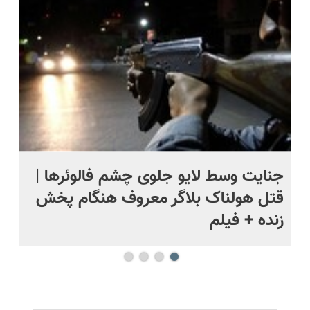
درب منزل
ج
جنایت وسط لایو جلوی چشم فالوئرها |
صح
قتل هولناک بلاگر معروف هنگام پخش
سب
زنده + فیلم