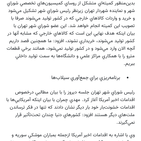
بدين‌منظور كميته‌اي متشكل از روساي كميسيون‌هاي تخصصي شوراي
شهر و نماينده شهردار تهران زيرنظر رئيس شوراي شهر تشكيل مي‌شود
و خريد و واردات كالاهاي خارجي كه در كشور توليد مي‌شوند صرفا با
تصويب اين كميته انجام خواهد شد. اين عضو شوراي شهر تهران با
بيان اينكه هدف نهايي اين است كه كالاهاي خارجي كه مشابه آنها در
كشور توليد مي‌شوند، خريداري نشوند، افزود: ما همچنين قصد داريم
آنچه الان وارد مي‌شود و در كشور توليد نمي‌شود، همانند برخي قطعات
مترو را با همكاري مراكز علمي و دانشگاه‌ها به سمت توليد داخلي
ببريم.
‌ برنامه‌ريزي‌ براي جمع‌آوري سيلاب‌ها
رئيس شوراي شهر تهران جلسه ديروز را با بيان مطالبي درخصوص
اقدامات اخير آمريكا آغاز كرد. مهدي چمران با بيان اينكه آمريكايي‌ها با
اقدامات خشونت‌بار خود بار ديگر نشان دادند كه تنها در فكر ترساندن
ملت‌هاي ديگر هستند افزود: كشورهاي دنيا چندان تحت‌تأثير قرار
نمي‌گيرند.
وي با اشاره به اقدامات اخير آمريكا ازجمله بمباران موشكي سوريه و