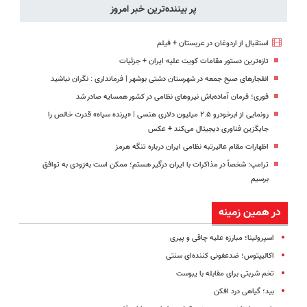
پر بیننده‌ترین خبر امروز
استقبال از اردوغان در عربستان + فیلم
تازه‌ترین دستور مقامات کویت علیه ایران + جزئیات
انفجارهای صبح جمعه در شهرستان دشتی بوشهر | فرمانداری : نگران نباشید
فوری؛ فرمان آماده‌باش نیروهای نظامی در کشور همسایه صادر شد
رونمایی از ابرخودرو ۲.۵ میلیون دلاری هنسی | «پرنده سیاه» قدرت خالص را
جایگزین فناوری دیجیتال می‌کند + عکس
اظهارات مقام عالیرتبه نظامی ایران درباره تنگه هرمز
ترامپ: شخصاً در مذاکرات با ایران درگیر هستم؛ ممکن است به‌زودی به توافق
برسیم
در همین زمینه
اسپرولینا؛ مبارزه علیه چاقی و پیری
اکالیپتوس؛ ضدعفونی کننده‌ای سنتی
تخم شربتی برای مقابله با یبوست
بید؛ گیاهی درد افکن