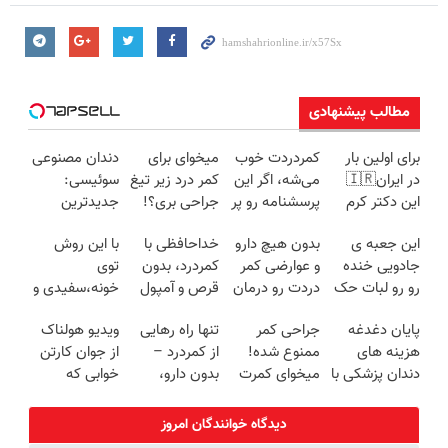
مطالب پیشنهادی
برای اولین بار
کمردردت خوب
میخوای برای
دندان مصنوعی
در ایران🇮🇷
می‌شه، اگر این
کمر درد زیر تیغ
سوئیسی:
این دکتر کرم
پرسشنامه رو پر
جراحی بری؟!
جدیدترین
ترمیم کننده 23
کنی!!
◗پرسش‌نامه رو
فناوری اروپا،
این جعبه ی
بدون هیچ دارو
خداحافظی با
با این روش
روزه ساخت!
پر کن◖
سبک و مقاوم |
جادویی خنده
و عوارضی کمر
کمردرد، بدون
توی
پرداخت قسطی
رو رو لبات حک
دردت رو درمان
قرص و آمپول
خونه،سفیدی و
میکنه
کن!
زیبایی دندوناتو
پایان دغدغه
جراحی کمر
تنها راه رهایی
ویدیو هولناک
خرید40%تخفیف
(پرسش‌نامه)
برگردون
هزینه های
ممنوع شده!
از کمردرد –
از جوان کارتن
(40%off)
دندان پزشکی با
میخوای کمرت
بدون دارو،
خوابی که
پک سفید
رو در منزل
بدون جراحی!
میلیاردر شد.
کننده خانگی
درمان کنی؟
«فرم پر کن»
آموزش رایگان
دیدگاه خوانندگان امروز
((پرسش‌نامه))