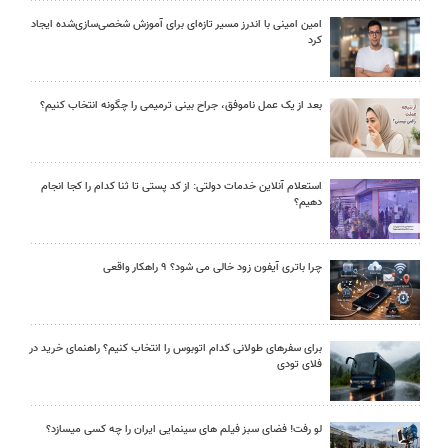
امین امینی با اندرز مسیر تازه‌ای برای آموزش شخصی‌سازی‌شده ایجاد
کرد
بعد از یک عمل ناموفق، جراح بینی ترمیمی را چگونه انتخاب کنیم؟
استعلام آنلاین خدمات دولتی: از کد پستی تا ثنا کدام را کجا انجام
دهیم؟
چرا باتری آیفون زود خالی می شود؟ ۹ راهکار واقعی
برای سفرهای طولانی کدام اتوبوس را انتخاب کنیم؟ راهنمای خرید در
فلای تودی
لو رفت! فضای سبز فیلم های سینمایی ایران را چه کسی میسازد؟