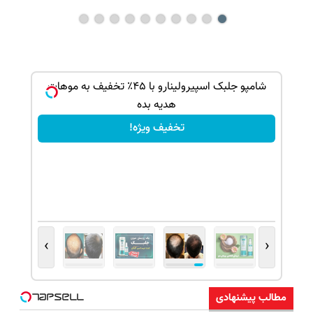
بک!
شامپو جلبک اسپیرولینارو با ۴۵٪ تخفیف به موهات
هدیه بده
تخفیف ویژه!
›
‹
مطالب پیشنهادی