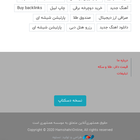
آهنگ جدید
خرید دوچرخه برقی
چاپ لیبل
Buy backlinks
صرافی ارز دیجیتال
صندوق طلا
پارتیشن شیشه ای
دانلود اهنگ جدید
رزرو هتل دبی
پارتیشن شیشه ای
درباره ما
قیمت دلار، طلا و سکه
تبلیغات
نسخه دسکتاپ
حقوق همشهری‌آنلاین متعلق به موسسه همشهری است
Copyright © 2020 HamshahriOnline, All rights reserved
طراحی و تولید: نستوه