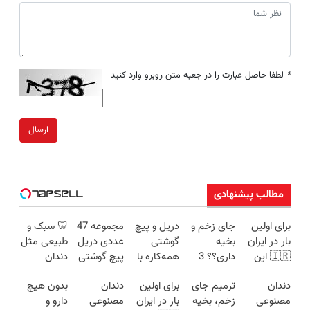
*
لطفا حاصل عبارت را در جعبه متن روبرو وارد کنید
ارسال
مطالب پیشنهادی
برای اولین
جای زخم و
دریل و پیچ
مجموعه 47
🦷 سبک و
بار در ایران
بخیه
گوشتی
عددی دریل
طبیعی مثل
🇮🇷 این
داری؟؟ 3
همه‌کاره با
پیچ گوشتی
دندان
دکتر کرم
هفته‌ای
گیربکس
شارژی
خودت!
دندان
ترمیم جای
برای اولین
دندان
بدون هیچ
ترمیم کننده
محوش کن!
هوشمند ⚙️
(تخفیف به
نصب آسان
مصنوعی
زخم، بخیه
بار در ایران
مصنوعی
دارو و
23 روزه
(نصف
مدت
و پرداخت