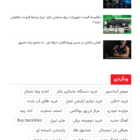
مقایسه قیمت تجهیزات برق صنعتی بازار؛ چرا برندها قیمت متفاوتی
دارند؟
نقش مکمل در مسیر ورزشکاران حرفه ای ؛ با حضور رضا علیپور
وبگردی
موتور آسانسور
خرید دستگاه ماساژور بلکر
اجاره ویلا شمال
خرید ادکلن
خرید لوازم آرایشی اصل
خرید طلای آب شده
مزایده خودرو
مرکز تزریق بوتاکس
استند تسلیت
اخذ رتبه
آهنگ جدید
خرید دوچرخه برقی
چاپ لیبل
Buy backlinks
صرافی ارز دیجیتال
صندوق طلا
پارتیشن شیشه ای