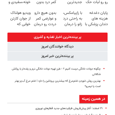
رو رو لبات حک
جدیدترین
کمر درد بدون
خونه،سفیدی و
میکنه
فناوری اروپا،
جراحی و دوره
زیبایی دندوناتو
پایان دغدغه
با زاپیامکس،
بدون هیچ دارو
ویدیو هولناک
خرید40%تخفیف
سبک و مقاوم |
نقاهت
برگردون(40%off)
هزینه های
به راحتی درد
و عوارضی کمر
از جوان کارتن
پرداخت قسطی
دندان پزشکی با
زانو را درمان
دردت رو درمان
خوابی که
پک سفید
کنید!
کن!
میلیاردر شد.
کننده خانگی
(پرسش‌نامه)
آموزش رایگان
پر بیننده‌ترین اخبار تغذیه و آشپزی
دیدگاه خوانندگان امروز
پر بیننده‌ترین خبر امروز
چگونه دونات خانگی درست کنیم ؟ ؛ طرز تهیه دونات خانگی نرم و پف‌دار با روکش
شکلاتی
بهترین روش خوردن تخم‌مرغ که بیشترین پروتئین را دارد | تخم مرغ آب‌پز بهتر
است یا نیمرو؟
در همین زمینه
۲۱ اسفند؛ آغاز پیش‌فروش ظرفیت‌های جدید قطارهای نوروزی