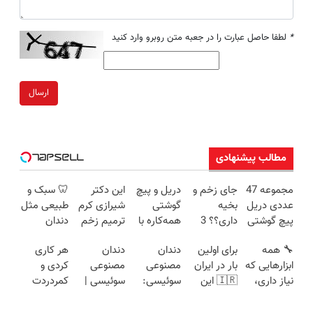
*
لطفا حاصل عبارت را در جعبه متن روبرو وارد کنید
ارسال
مطالب پیشنهادی
مجموعه 47
جای زخم و
دریل و پیچ
این دکتر
🦷 سبک و
عددی دریل
بخیه
گوشتی
شیرازی کرم
طبیعی مثل
پیچ گوشتی
داری؟؟ 3
همه‌کاره با
ترمیم زخم
دندان
شارژی
هفته‌ای
گیربکس
ایرانی را
خودت!
🔧 همه
برای اولین
دندان
دندان
هر کاری
(تخفیف به
محوش کن!
هوشمند ⚙️
ساخت!!!
نصب آسان
ابزارهایی که
بار در ایران
مصنوعی
مصنوعی
کردی و
مدت
(نصف
و پرداخت
نیاز داری،
🇮🇷 این
سوئیسی:
سوئیسی |
کمردردت
محدود)
قیمت بازار
اقساطی 💳
توی یه کیف
دکتر کرم
جدیدترین
سبک،
درمان نشد؟
🔥)
📍 تهران
جمع شده!
ترمیم کننده
فناوری
مقاوم،
پر کردن