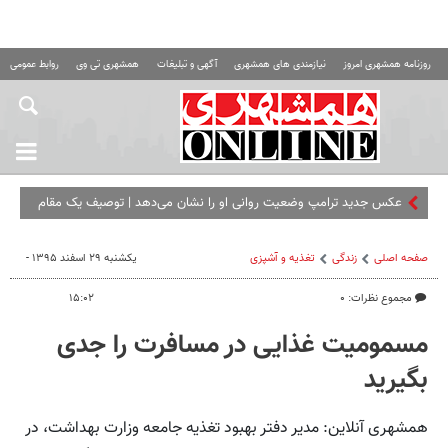
روزنامه همشهری امروز
نیازمندی های همشهری
آگهی و تبلیغات
همشهری تی وی
روابط عمومی ه
عکس جدید ترامپ وضعیت روانی او را نشان می‌دهد | توصیف یک مقام
آمریکایی
صفحه اصلی
زندگی
تغذیه و آشپزی
یکشنبه ۲۹ اسفند ۱۳۹۵ -
مجموع نظرات: ۰
۱۵:۰۲
مسمومیت غذایی در مسافرت را جدی
بگیرید
همشهری آنلاین: مدیر دفتر بهبود تغذیه جامعه وزارت بهداشت، در