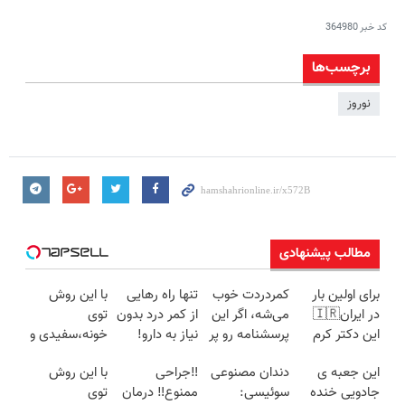
کد خبر
364980
برچسب‌ها
نوروز
مطالب پیشنهادی
برای اولین بار
کمردردت خوب
تنها راه رهایی
با این روش
در ایران🇮🇷
می‌شه، اگر این
از کمر درد بدون
توی
این دکتر کرم
پرسشنامه رو پر
نیاز به دارو!
خونه،سفیدی و
ترمیم کننده 23
کنی!!
(◂پرسش‌نامه)
زیبایی دندوناتو
این جعبه ی
دندان مصنوعی
‼️جراحی
با این روش
روزه ساخت!
برگردون
جادویی خنده
سوئیسی:
ممنوع‼️ درمان
توی
(40%off)