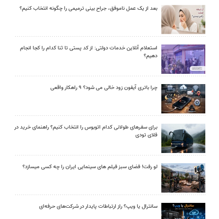
بعد از یک عمل ناموفق، جراح بینی ترمیمی را چگونه انتخاب کنیم؟
استعلام آنلاین خدمات دولتی: از کد پستی تا ثنا کدام را کجا انجام
دهیم؟
چرا باتری آیفون زود خالی می شود؟ ۹ راهکار واقعی
برای سفرهای طولانی کدام اتوبوس را انتخاب کنیم؟ راهنمای خرید در
فلای تودی
لو رفت! فضای سبز فیلم های سینمایی ایران را چه کسی میسازد؟
سانترال یا ویپ؟ راز ارتباطات پایدار در شرکت‌های حرفه‌ای