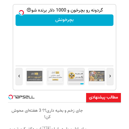
گردونه رو بچرخون و 1000 دلار برنده شو😍
بچرخونش
›
‹
مطالب پیشنهادی
جای زخم و بخیه داری؟؟ 3 هفته‌ای محوش
کن!