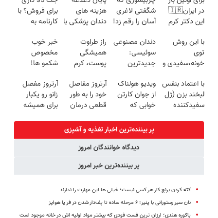
برای اولین بار
چربیسوزی که
پایان دغدغه
جک s5 داری
در ایران🇮🇷
شگفتی لاغری
هزینه های
برای فروش؟ با
این دکتر کرم
آسان را رقم زد!
دندان پزشکی با
کارنامه به
ترمیم کننده 23
پک سفید
بهترین قیمت
با این روش
دندان مصنوعی
راز طراوت
خبر خوب
روزه ساخت!
کننده خانگی
بفروش!
توی
سوئیسی:
همیشگی
مخصوص
خونه،سفیدی و
جدیدترین
پوست، کرم
شکمو ها!
زیبایی دندوناتو
فناوری اروپا،
جوانساز جلبک
آسون ترین
با اعتماد بنفس
ویدیو هولناک
آرتروز مفاصل
آرتروز مفصل
برگردون
سبک و مقاوم |
با 45%تخفیف
روش لاغری
لبخند بزن (ژل
از جوان کارتن
خود را به طور
زانو رو یکبار
(40%off)
پرداخت قسطی
معرفی شد
سفیدکننده
خوابی که
قطعی درمان
برای همیشه
دندان40%تخفیف)
میلیاردر شد.
کنید!
درمان کن!
آموزش رایگان
◗پرسش‌نامه◖
◗پرسش‌نامه◖
پر بیننده‌ترین اخبار تغذیه و آشپزی
دیدگاه خوانندگان امروز
پر بیننده‌ترین خبر امروز
کته کردن برنج کار هر کسی نیست؛ خیلی ها این مهارت را ندارند
نان سیر رستورانی با پنیر؛ ۶ مرحله ساده تا پف‌دار شدن در فر یا هواپز
پاکوره هندی؛ ارزان ترین فست فودی که بیشتر مواد اولیه اش در خانه موجود است