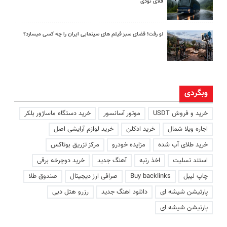
فلای تودی
لو رفت! فضای سبز فیلم های سینمایی ایران را چه کسی میسازد؟
وبگردی
خرید و فروش USDT
موتور آسانسور
خرید دستگاه ماساژور بلکر
اجاره ویلا شمال
خرید ادکلن
خرید لوازم آرایشی اصل
خرید طلای آب شده
مزایده خودرو
مرکز تزریق بوتاکس
استند تسلیت
اخذ رتبه
آهنگ جدید
خرید دوچرخه برقی
چاپ لیبل
Buy backlinks
صرافی ارز دیجیتال
صندوق طلا
پارتیشن شیشه ای
دانلود اهنگ جدید
رزرو هتل دبی
پارتیشن شیشه ای