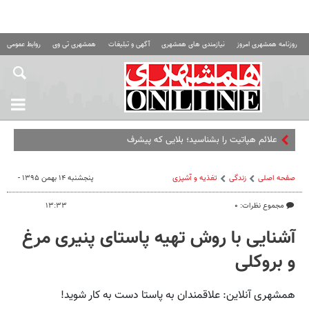
روزنامه همشهری امروز
نیازمندی های همشهری
آگهی و تبلیغات
همشهری تی وی
روابط عمومی ه
علائم هپاتیت را بشناسید؛ بلایی که پیشرفت این بیماری
صفحه اصلی
زندگی
تغذیه و آشپزی
پنجشنبه ۱۴ بهمن ۱۳۹۵ -
مجموع نظرات: ۰
۱۳:۳۳
آشنایی با روش تهیه پاستای پنیری مرغ
و بروکلی
همشهری آنلاین: علاقمندان به پاستا دست به کار شوید!