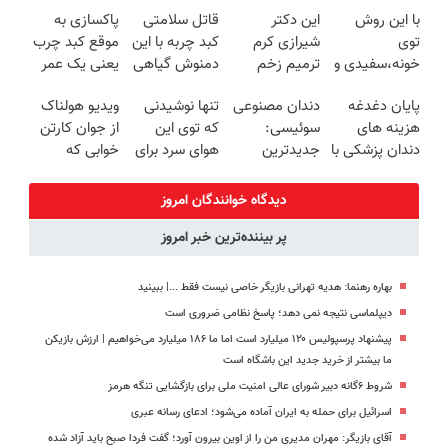
گیاهی(55%تخفیف)
طعم
برو
کبد
با این روش
این دکتر
قاتل سلامتی
پاکسازی به
توی
شیرازی کرم
کبد چربه با این
موقع کبد چرب
خونه،سفیدی و
ترمیم زخم
دمنوش گیاهی
یعنی یک عمر
زیبایی دندوناتو
ایرانی را
کبدتو بیمه کن
سلامتی!
پایان دغدغه
دندان مصنوعی
تنها نوشیدنی
ویدیو هولناک
برگردون
ساخت!!!
دمنوش
هزینه های
سوئیسی:
که توی این
از جوان کارتن
(40%off)
گیاهی55%تخفیف
دندان پزشکی با
جدیدترین
هوای سرد برای
خوابی که
پک سفید
فناوری اروپا،
کبدت خوبه😉
میلیاردر شد.
کننده خانگی
سبک و مقاوم |
55%تخفیف تا
آموزش رایگان
دیدگاه خوانندگان امروز
پرداخت قسطی
امشب
پر بیننده‌ترین خبر امروز
بهاره رهنما: هدیه تهرانی بازیگر خاصی نیست فقط ...|‌ ببینید
دیپلماسی نتیجه‌ نمی دهد؛ پاسخ نظامی ضروری است
پیشنهاد پرسپولیس ۱۲۰ میلیارد است اما ما ۱۸۶ میلیارد می‌خواهیم | ارزش بازیکن
ما بیشتر از خرید جدید این باشگاه است
شروط ۶گانه دبیر شورای عالی امنیت ملی برای بازگشایی تنگه هرمز
اسرائیل برای حمله به ایران آماده می‌شود؛ ادعای رسانه عبری
آقای بازیگر: مهران مدیری من را از اوین بیرون آورد؛ گفت فردا صبح باید آزاد شده