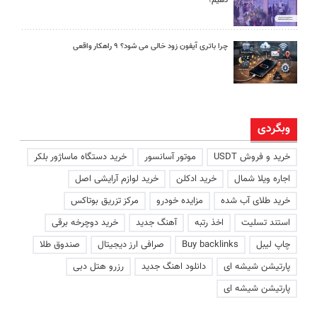
دهیم؟
چرا باتری آیفون زود خالی می شود؟ ۹ راهکار واقعی
وبگردی
خرید و فروش USDT
موتور آسانسور
خرید دستگاه ماساژور بلکر
اجاره ویلا شمال
خرید ادکلن
خرید لوازم آرایشی اصل
خرید طلای آب شده
مزایده خودرو
مرکز تزریق بوتاکس
استند تسلیت
اخذ رتبه
آهنگ جدید
خرید دوچرخه برقی
چاپ لیبل
Buy backlinks
صرافی ارز دیجیتال
صندوق طلا
پارتیشن شیشه ای
دانلود اهنگ جدید
رزرو هتل دبی
پارتیشن شیشه ای