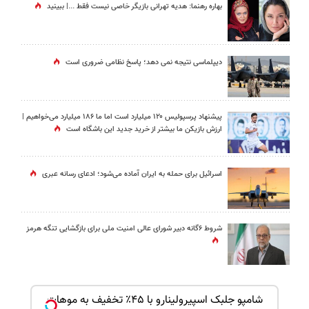
بهاره رهنما: هدیه تهرانی بازیگر خاصی نیست فقط ...|‌ ببینید
دیپلماسی نتیجه‌ نمی دهد؛ پاسخ نظامی ضروری است
پیشنهاد پرسپولیس ۱۲۰ میلیارد است اما ما ۱۸۶ میلیارد می‌خواهیم |
ارزش بازیکن ما بیشتر از خرید جدید این باشگاه است
اسرائیل برای حمله به ایران آماده می‌شود؛ ادعای رسانه عبری
شروط ۶گانه دبیر شورای عالی امنیت ملی برای بازگشایی تنگه هرمز
بک!
شامپو جلبک اسپیرولینارو با ۴۵٪ تخفیف به موهات