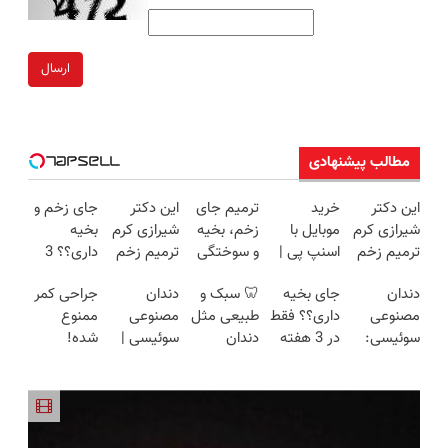
ارسال
مطالب پیشنهادی
این دکتر
خرید
ترمیم جای
این دکتر
جای زخم و
شیرازی کرم
موبایل با
زخم، بخیه
شیرازی کرم
بخیه
ترمیم زخم
اسنپ پی |
و سوختگی
ترمیم زخم
داری؟؟ 3
ایرانی را
در ۴ قسط
فقط در 3
ایرانی را
هفته‌ای
دندان
جای بخیه
🦷 سبک و
دندان
جراحی کمر
ساخت!!!
بدون سود و
هفته!!😍
ساخت!!!
محوش کن!
مصنوعی
داری؟؟ فقط
طبیعی مثل
مصنوعی
ممنوع
کارمزد!
سوئیسی:
در 3 هفته
دندان
سوئیسی |
شده!
جدیدترین
ترمیمش
خودت!
سبک،
میخوای
فناوری
کن!😍
نصب آسان
مقاوم،
کمرت رو در
اروپا، سبک
و پرداخت
طبیعی!
منزل درمان
و مقاوم |
اقساطی 💳
ویزیت
کنی؟