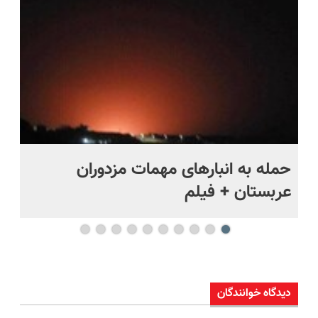
پرداخت
📍 تهران
رایگان+پرداخت
((پرسش‌نامه))
قسطی
اقساطی😍
حمله به انبارهای مهمات مزدوران
چر
عربستان + فیلم
هر
دیدگاه خوانندگان