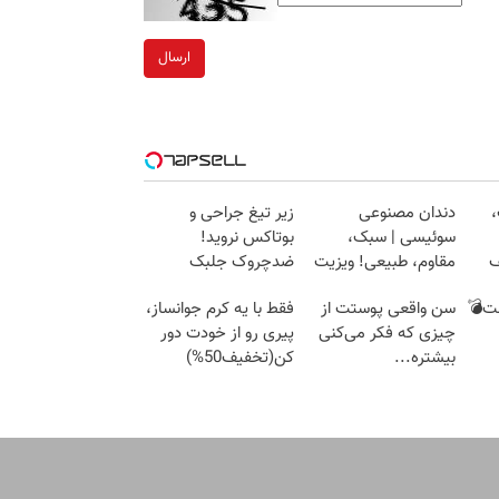
ارسال
،
دندان مصنوعی
زیر تیغ جراحی و
سوئیسی | سبک،
بوتاکس نروید!
ف
مقاوم، طبیعی! ویزیت
ضدچروک جلبک
رایگان+پرداخت
با40%تخفیف
ست💣
سن واقعی پوستت از
فقط با یه کرم جوانساز،
اقساطی😍
چیزی که فکر می‌کنی
پیری رو از خودت دور
بیشتره...
کن(تخفیف50%)