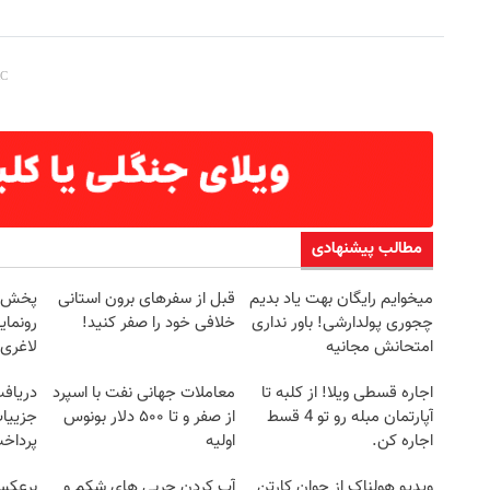
مطالب پیشنهادی
میخوایم رایگان بهت یاد بدیم
قبل از سفرهای برون استانی
چجوری پولدارشی! باور نداری
خلافی خود را صفر کنید!
رونمای
امتحانش مجانیه
لاغری
اجاره‌ قسطی ویلا! از کلبه تا
معاملات جهانی نفت با اسپرد
آپارتمان مبله رو تو 4 قسط
از صفر و تا ۵۰۰ دلار بونوس
جزییات
اجاره کن.
اولیه
پرداخ
ویدیو هولناک از جوان کارتن
آب کردن چربی های شکم و
برعکس