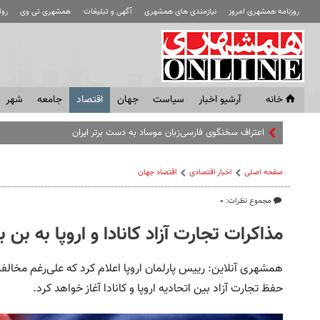
روزنامه همشهری امروز
نیازمندی های همشهری
آگهی و تبلیغات
همشهری تی وی
رو
خانه
آرشیو اخبار
سياست
جهان
اقتصاد
جامعه
شهر
اعتراف سخنگوی فارسی‌زبان موساد به دست برتر ایران
صفحه اصلی
اخبار اقتصادی
اقتصاد‌ جهان
مجموع نظرات: ۰
مذاکرات تجارت آزاد کانادا و اروپا به بن
همشهری آنلاین: رییس پارلمان اروپا اعلام کرد که علی‌رغم مخالف
حفظ تجارت آزاد بین اتحادیه اروپا و کانادا آغاز خواهد کرد.