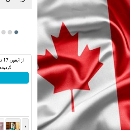
ان سر بزنید
کشف جدید متخصصین که ریزش مو را
متوقف می کند
گردونه
خرید محصول
‹