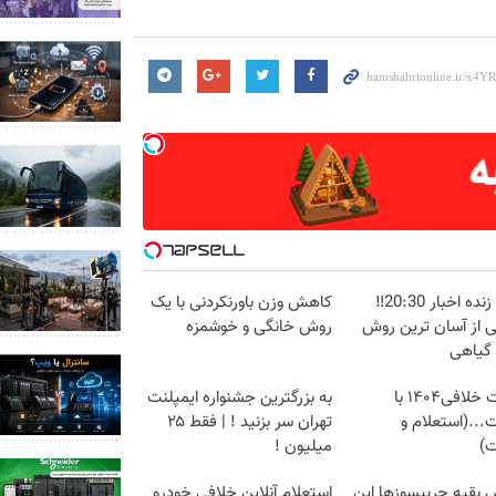
پخش زنده اخبار 20:30‼️
کاهش وزن باورنکردنی با یک
ی از آسان ترین روش
روش خانگی و خوشمزه
 گیاهی
دریافت خلافی۱۴۰۴ با
به بزرگترین جشنواره ایمپلنت
...(استعلام و
تهران سر بزنید ! | فقط ۲۵
ت)
میلیون !
 بقیه چربیسوزها این
استعلام آنلاین خلافی خودرو