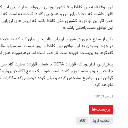
اظهار داشت که «حالا برای من و همچنین کانادا ثابت‌شده است که اتحا
حتی اگر این توافق با کشوری مثل کانادا باشد که ارزش‌های اروپایی
این توافق دست‌یافتنی باشد.»
یکی از منابع خبری در شورای اروپایی بااین‌حال بیان کرد که به نت
در جهت رسیدن به این توافق بین کانادا و اروپا نیست. سیسیلیا مالم
گفتگوها به بن‌بست خورده است ناراحت است اما درهرصورت هنوز امید 
پیش‌ازاین قرار بود که قرارداد CETA یا همان ق
جاستین ترودو نخست‌وزیر کانادا امضا شود. بک منبع آگاه دراین‌باره گف
گرفتن این موضوع مشخص کرده و بیان کرده درصورتی‌که مذاکرات تا 
نخواهد کرد.
کد خبر
350183
برچسب‌ها
اتحادیه اروپا
کانادا