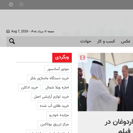
- جمعه ۱۶ مرداد ۱۴۰۵
Aug 7, 2026
عکس
کسب و کار
حوادث
وبگردی
موتور آسانسور
خرید دستگاه ماساژور بلکر
اجاره ویلا شمال
خرید ادکلن
خرید لوازم آرایشی اصل
خرید طلای آب شده
مزایده خودرو
اردوغان در
شادمهر عقیلی قطعه «گل
مرکز تزریق بوتاکس
فیلم
یاس» را بازخوانی کرد | ببینی