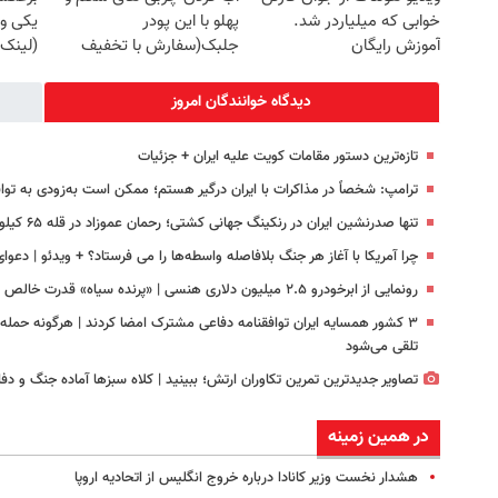
خوابی که میلیاردر شد.
پهلو با این پودر
یکی وا
آموزش رایگان
جلبک(سفارش با تخفیف
(لینک 
ویژه)
دیدگاه خوانندگان امروز
تازه‌ترین دستور مقامات کویت علیه ایران + جزئیات
ترامپ: شخصاً در مذاکرات با ایران درگیر هستم؛ ممکن است به‌زودی به توا
تنها صدرنشین ایران در رنکینگ جهانی کشتی؛ رحمان عموزاد در قله ۶۵ کیلوگرم
چرا آمریکا با آغاز هر جنگ بلافاصله واسطه‌ها را می فرستاد؟ + ویدئو | دعوا
رونمایی از ابرخودرو ۲.۵ میلیون دلاری هنسی | «پرنده سیاه» قدرت خالص را جایگزین فناوری دیجیتال می‌کند + عکس
۳ کشور همسایه ایران توافقنامه دفاعی مشترک امضا کردند | هرگونه حمل
تلقی می‌شود
تصاویر جدیدترین تمرین تکاوران ارتش؛ ببینید | کلاه سبزها آماده جنگ و دفا
در همین زمینه
هشدار نخست وزیر کانادا درباره خروج انگلیس از اتحادیه اروپا