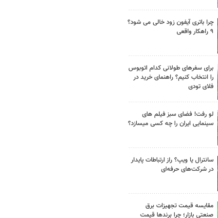
چرا باتری آیفون زود خالی می شود؟
۹ راهکار واقعی
برای سفرهای طولانی کدام اتوبوس
را انتخاب کنیم؟ راهنمای خرید در
فلای تودی
لو رفت! فضای سبز فیلم های
سینمایی ایران را چه کسی میسازد؟
سانترال یا ویپ؟ راز ارتباطات پایدار
در شرکت‌های حرفه‌ای
مقایسه قیمت تجهیزات برق
صنعتی بازار؛ چرا برندها قیمت