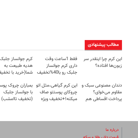
مطالب پیشنهادی
این کرم چرا اینقدر سر
فقط 1ساعت وقت
کرم جوانساز جلبک
زبون‌ها افتاده؟
داری کرم جوانساز
هدیه طبیعت به
جلبک رو با40%تخفیف
شما(خرید با تخفی
بخری!
ویژه)
دندان مصنوعی سبک و
این کرم گیاهی،مثل اتو
بمباران چروک پو
مقاوم می‌خوای؟
چروکای پوستتو صاف
با جوانساز جلبک
پرداخت اقساطی هم
میکنه!+تخفیف ویژه
(تخفیف تاامشب)
داریم!😍 | 📍تهران
درباره ما
قیمت دلار، طلا و سکه