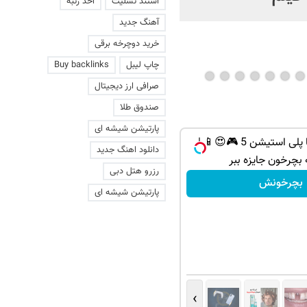
استند تسلیت
اخذ رتبه
آهنگ جدید
خرید دوچرخه برقی
چاپ لیبل
Buy backlinks
صرافی ارز دیجیتال
صندوق طلا
پارتیشن شیشه ای
از آیفون 17 تا پلی استیشن 5 🎮😍📱 |
دانلود اهنگ جدید
 بچرخون جایزه ببر
رزرو هتل دبی
بچرخونش
پارتیشن شیشه ای
›