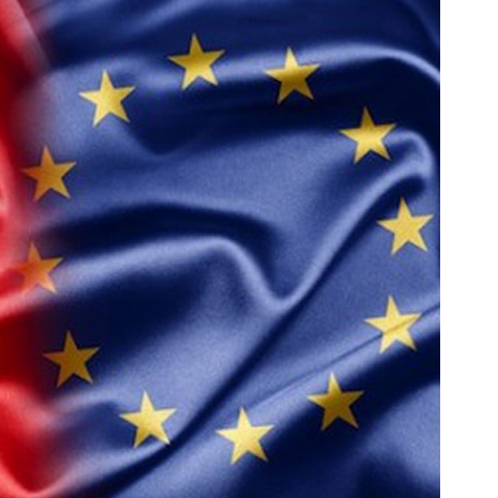
این پک تقویت موی جلبک توی حمومت
به بزرگترین جشنواره ایمپلنت تهر
خالیه!45%تخفیف
! | فقط ۲۵ میلیون !
خرید محصول
رزرورایگان نوبت