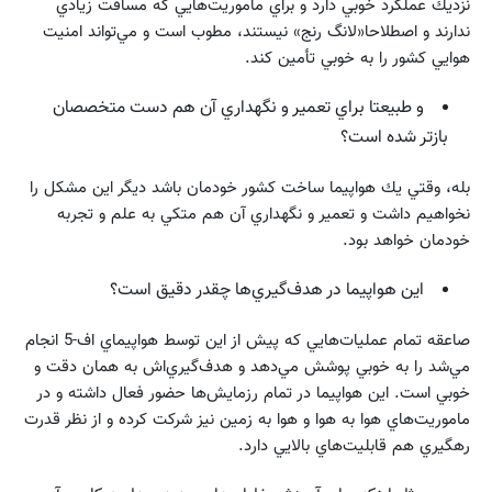
نزديك عملكرد خوبي دارد و براي ماموريت‌هايي كه مسافت زيادي
ندارند و اصطلاحا«لانگ رنج» نيستند، مطوب است و مي‌تواند امنيت
هوايي كشور را به خوبي تأمين كند.
و طبيعتا براي تعمير و نگهداري آن هم دست متخصصان
بازتر شده است؟
بله، وقتي يك هواپيما ساخت كشور خودمان باشد ديگر اين مشكل را
نخواهيم داشت و تعمير و نگهداري آن هم متكي به علم و تجربه
‌خودمان خواهد بود.
اين هواپيما در هدف‌گيري‌ها چقدر دقيق است؟
صاعقه تمام عمليات‌هايي كه پيش از اين توسط هواپيماي اف-5 انجام
مي‌شد را به خوبي پوشش مي‌دهد و هدف‌گيري‌اش به همان دقت و
خوبي است. اين هواپيما در تمام رزمايش‌ها حضور فعال داشته و در
ماموريت‌هاي هوا به هوا و هوا به زمين نيز شركت كرده و از نظر قدرت
رهگيري هم قابليت‌هاي بالايي دارد.