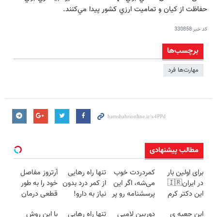
حفاظت از كيان و تماميت ارزي كشور پيدا مي‌كنند.
کد خبر
330858
برچسب‌ها
مهارت‌ها فرد
مطالب پیشنهادی
برای اولین بار
کمردردت خوب
تنها راه رهایی
آرتروز مفاصل
در ایران🇮🇷
می‌شه، اگر این
از کمر درد بدون
خود را به طور
این دکتر کرم
پرسشنامه رو پر
نیاز به دارو!
قطعی درمان
ترمیم کننده 23
کنی!!
(◂پرسش‌نامه)
کنید!
این جعبه ی
دوربین لامپی
تنها راه رهایی
با این روش
روزه ساخت!
◗پرسش‌نامه◖