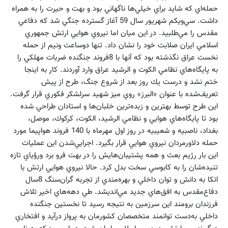
حمله‌اي كه شايد براي خيلي‌ها ناگهاني بود و بهت و حيرت را به همراه
داشت. سي‌ويكم شهريور سال 59 آغاز گسترده جنگي شد كه دفاعي
مقدس را مي‌طلبيد. در اين ميان اما نيروي هوايي ارتش جمهوري
اسلامي ايران صلابت خود را نشان داد. تنها دوساعت ونيم از حمله
نخست عراق نگذشته بود كه آنها با 8فروند جنگنده ضربات مهلكي را
به پايگاه‌هاي نظامي الكوت و الرشيد عراق وارد آوردند. كار به اينجا
ختم نشد و درست يك روز بعد از شروع جنگ، طرح از پيش
تعريف‌شده با عنوان «‌البرز» روي ميز شهيد سرلشكر فكوري قرار گرفت.
اين طرح توسط بهترين و زبده‌ترين خلبان‌ها و استادان طراحي شده
بود تا پايگاه‌هاي هوايي و نظامي الرشيد، الكوت، كركوك، موصل،
بغداد، ناصبيه و شعيبيه در روز اول مهرماه با 140 فروند هواپيما مورد
حمله دلاورمردان نيروي هوايي قرار بگيرد. اجرايي‌شدن اين عمليات
اين بار رژيم بعث و همه پشتيبان‌هايش را در بهت فرو برد ورؤياي تازه
تنيده‌شان را به كابوسي سخت بدل كرد. حالا نيروي هوايي ارتش با
اتكا به دانش و توان داخلي و بهره‌مندي از تجربه گران‌سنگ 8سال
دفاع‌مقدس به افق‌هاي جديد مي‌انديشد. طي دهه‌هاي اخير تلاش
فرزندان برومند اين سرزمين به نتيجه رسيد تا نخستين جنگنده
داخلي به‌دست توانمند متخصصان كشورمان به پرواز درآيد و افتخاري