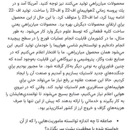
محصولات ميان‌راهي توليد مي‌‌كنند نيز توجه كنيد. آمريكا آمد و در
يك پروسه زماني 2هواپيماي اف-22 و اف-23 را ساخت. توليد اف -22
ادامه پيدا كرد، اما اف-23 را متوقف كرد. با اين حال از اين محصول
براي ارتقاي محصولات ديگرش بهره برد. محصولات ميان‌راهي يعني
ساخت كليه قطعاتي كه توسط علوم ديگر وارد كار مي‌شود. به طور
مثال، ما در كشورمان قابليت انجام عمليات فورج را در سطح پيچيده
انجام داده‌ايم و توانسته‌ايم شاسي هواپيما را خودمان توليد كنيم. اين
مي‌شود همان محصول ميان‌راهي. ما با افتخار اعلام مي‌كنيم كه در
صنايع نفت وگاز، پتروشيمي و نيروگاهي اين قابليت به‌وجود آمده كه
چنين فناوري‌‌اي به نوعي ديگر به‌كار گرفته شود. ما مجبور بوديم براي
جنگنده‌هاي جديد لاستيك بسازيم و آمديم و صنعت آن را ايجاد
كرديم. حالا اين صنعت علاوه بر رفع نياز ما مي‌تواند حتي براي
هواپيماهاي مسافربري هم لاستيك توليد كند. وقتي كه در نيروي
هوايي اعلام نياز مي‌كنيم، صنايع بسيج مي‌شوند تا توانمندي‌هايشان را
به كار بگيرند و خدماتي را ارائه بدهند كه پيش از اين تنها با صرف
هزينه‌هاي گزاف و خروج ارز از كشور امكان‌پذير بود.
صاعقه تا چه اندازه توانسته ماموريت‌هايي را كه از آن
خواسته شده با موفقيت پشت سر بگذارد؟