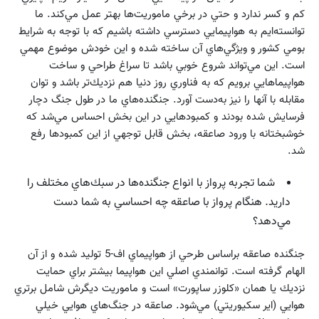
كم و كسر ندارد و حتي در برخي ماموريت‌ها بهتر عمل مي‌كند. ما
توانسته‌ايم به هواپيمايي دسترسي داشته باشيم كه با توجه به شرايط
بومي كشور و ويژگي‌هاي آن ساخته شده و اين خودش موضوع مهمي
است. اين مي‌تواند شروع خوبي باشد تا سراغ طراحي و ساخت
هواپيماهايي برويم كه به فناوري روز دنيا هم نزديك‌تر باشد و توان
مقابله با آنها را نيز به‌دست آورد. جنگنده‌هاي ما در طول جنگ دچار
فرسايش شده بودند و كمبودهايي در اين بخش احساس مي‌شد كه
خوشبختانه با ورود صاعقه، بخش قابل توجهي از اين كمبودها رفع
شد.
شما تجربه پرواز با انواع جنگنده‌ها در سبك‌هاي مختلف را
داريد. هنگام پرواز با صاعقه چه احساسي به شما دست
مي‌دهد؟
جنگنده صاعقه براساس طرحي از هواپيماي اف-5 توليد شده و از آن
الهام گرفته است. توانمندي اصلي اين هواپيما بيشتر براي حمايت
نزديك يا همان «كلوزر ساپورت» است و ماموريت ديگرش شامل برتري
هوايي (اير سكيوريتي) مي‌شود. صاعقه در جنگ‌هاي هوايي خيلي