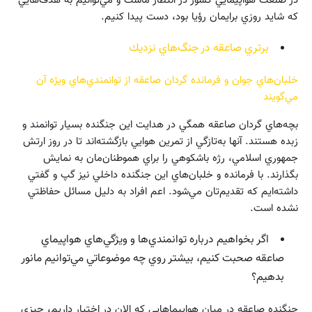
در صنعت هواپيمايي كشور در انتظار ماست و مي‌توانيم به هدف‌هايي
كه شايد روزي برايمان‌ رؤيا بود، دست پيدا كنيم.
برتري صاعقه در جنگ‌هاي نزديك
خلبان‌هاي جوان و فرمانده گردان صاعقه از توانمندي‌هاي ويژه آن
مي‌گويند
بچه‌هاي گردان صاعقه همگي در هدايت اين جنگنده بسيار توانمند و
زبده هستند. آنها به‌تازگي از تمرين هوايي بازگشته‌اند تا در روز ارتش
جمهوري اسلامي، رژه باشكوهي را براي هموطنان‌مان به نمايش
بگذارند. با فرمانده و خلبان‌هاي اين جنگنده داخلي نيز گپ و گفتي
داشته‌ايم كه تقديم‌تان مي‌شود. اعم افراد به دليل مسائل حفاظتي
نشده است.
اگر بخواهيم درباره توانمندي‌ها و ويژگي‌هاي هواپيماي
صاعقه صحبت كنيم، بيشتر روي چه موضوعاتي مي‌توانيم مانور
بدهيم؟
جنگنده صاعقه در ميان هواپيماهايي كه الان در اختيار داريم، چيزي