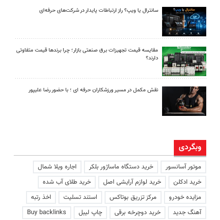
سانترال یا ویپ؟ راز ارتباطات پایدار در شرکت‌های حرفه‌ای
مقایسه قیمت تجهیزات برق صنعتی بازار؛ چرا برندها قیمت متفاوتی
دارند؟
نقش مکمل در مسیر ورزشکاران حرفه ای ؛ با حضور رضا علیپور
وبگردی
موتور آسانسور
خرید دستگاه ماساژور بلکر
اجاره ویلا شمال
خرید ادکلن
خرید لوازم آرایشی اصل
خرید طلای آب شده
مزایده خودرو
مرکز تزریق بوتاکس
استند تسلیت
اخذ رتبه
آهنگ جدید
خرید دوچرخه برقی
چاپ لیبل
Buy backlinks