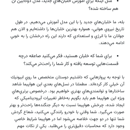
مثل اينكه براي آموزش خلبان‌هاي جديد، مدل دوكابين آن
هم ساخته شده؟
بله، ما خلبان‌هاي جديد را با اين مدل آموزش مي‌دهيم. در طول
تاريخ نيروي هوايي، همواره بهترين خلبان‌ها را داشته‌ايم و الان هم
جوانان ما با انرژي و استعدادي كه دارند اين راه درخشان را به خوبي
ادامه مي‌دهند.
براي شما كه خلبان هستيد، فكر مي‌كنيد صاعقه درچه
قسمت‌هايي توسعه يافته و كار شما را راحت‌تر مي‌كند؟
با توجه به پروازهايي كه داشتيم دوستان متخصص ما روي ابيونيك
آن خيلي كار كرده‌اند. مطمئنا در نسل‌هاي بعدي اين هواپيما شاهد
ساختارها و توانمندي‌هاي بهتري خواهيم بود. درخصوص برتري‌هاي
ويژه اين هواپيما هم بايد بگويم به‌خاطر تغييرات آيروديناميكي كه
ايجاد شده، چرخش هواپيما نسبت به ديگر جنگنده‌ها راحت‌تر و بهتر
صورت مي‌گيرد. شما وقتي با خودرو رانندگي مي‌كنيد، شعاع گردش
شما تنها در دو جهت خلاصه مي‌شود اما در هواپيما شرايط خاصي
وجود دارد كه محاسبات دقيق‌تري را مي‌طلبد. يكي از نكات مهم