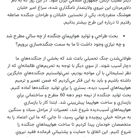
ديگر نصيب ارتش جمهوري اسلامي ايران شود. در اين روز كه به نام
دلاورمردان اين نيروي ولايتمدار نامگذاري شده، سراغ امير خلبان
هوشنگ منفردزاده، يكي از نخستين خلبانان و طراحان جنگنده صاعقه
رفتيم تا درباره اين طرح بيشتر بدانيم.
بحث طراحي و توليد هواپيماي جنگنده از چه سالي مطرح شد
و چه نيازي وجود داشت تا ما به سمت جنگنده‌سازي‌ برويم؟
طولاني‌شدن جنگ تحميلي باعث شد كه بخشي از جنگنده‌هاي ما
دچار آسيب شوند. از سوي ديگر با توجه به تحريم‌هاي ظالمانه‌اي كه از
نظر تسليحاتي با آن مواجه بوديم، نمي‌توانستيم جنگنده‌هاي جايگزين
داشته باشيم و بايد به اين فكر مي‌كرديم كه ضمن تعمير و ترميم
هواپيماهاي آسيب ديده، بستري را براي توليد جنگنده‌ها آماده كنيم.
بحث توليد جنگنده از نيمه دوم دهه 60 مطرح و ساختماني براي
بازسازي و ساخت هواپيما پيش‌بيني شد. ابتدا كار با بازسازي
هواپيماهاي آسيب‌ديده شروع شد، تعميرات از مراحل سبك و سنگين
به مرحله خيلي پيچيده و نهايي رسيد، تا جايي كه ما اين اعتماد را به
متخصصان خودمان پيدا كرديم تا ساخت هواپيماهاي جنگنده را
شروع كنيم. اين اتفاق با حمايت و پشتيباني فرمانده فقيد نيروي