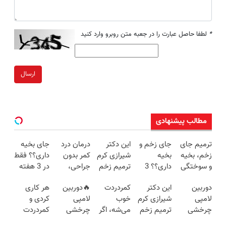
*
لطفا حاصل عبارت را در جعبه متن روبرو وارد کنید
ارسال
مطالب پیشنهادی
ترمیم جای
جای زخم و
این دکتر
درمان درد
جای بخیه
زخم، بخیه
بخیه
شیرازی کرم
کمر بدون
داری؟؟ فقط
و سوختگی
داری؟؟ 3
ترمیم زخم
جراحی،
در 3 هفته
فقط در 3
هفته‌ای
ایرانی را
تزریق ◀
ترمیمش
دوربین
این دکتر
کمردردت
🔥دوربین
هر کاری
هفته!!😍
محوش کن!
ساخت!!!
پرسش‌نامه
کن!😍
لامپی
شیرازی کرم
خوب
لامپی
کردی و
رو پر کن ▶
چرخشی
ترمیم زخم
می‌شه، اگر
چرخشی
کمردردت
360 درجه
ایرانی را
این
360 درجه
درمان نشد؟