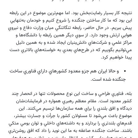
نتيجه كار بسيار رضايت‌بخش بود. اما مهم‌ترين موضوع در اين رابطه
اين بود كه ما كار ساختن جنگنده را شروع كنيم و خودمان به‌تنهايي
پيش ببريم. در حال حاضر، رابطه تنگاتنگي ميان وزارت دفاع و نيروي
هوايي ارتش وجود دارد. از سوي ديگر همين رابطه با دانشگاه‌ها و
مراكز علمي و شركت‌هاي دانش‌بنيان ايجاد شده و به همين دليل
مي‌توانيم بگوييم كه در طرح‌هاي بعدي به خواسته‌هاي بالاتري دست
پيدا خواهيم كرد.
و حالا ايران هم جزو معدود كشورهاي داراي فناوري ساخت
جنگنده شده است.
بله، فناوري طراحي و ساخت اين نوع محصولات تنها در انحصار چند
كشور معدود است. مقام معظم رهبري همواره در فرمايشات‌شان
ديدگاه و افق بلندي را براي همه سازمان‌ها ترسيم مي‌كنند. اين
موضوع باعث مي‌شود تا مسئولان كشور با جرأت و جسارت بيشتر،
قدم‌هاي بلندتري را بردارند و به داشته‌هاي داخلي و توان بومي متكي
باشند. ساخت جنگنده صاعقه به ما اين نويد را داد كه افق روشن‌تري