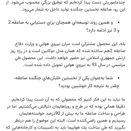
چندماموريتي دست پيدا كرده‌ايم كه توفيق بزرگي محسوب مي‌شود. از
اين رو، صاعقه نخستين جنگنده توليد داخل به شمار مي‌رود.
و همين روند توسعه‌اي همچنان براي دستيابي به صاعقه 2
و 3 نيز ادامه دارد؟
بله، اين محصول مشتركي است ميان نيروي هوايي و وزارت دفاع.
صاعقه 2هم ساخته شده كه همان مدل دوكابين است و در رژه روز
ارتش جمهوري اسلامي نيز حضور خواهد داشت. اين محصول طي
مراسمي در سال 93 به نيروي هوايي تحويل داده شده است.
شما به‌عنوان يكي از نخستين خلبان‌هاي جنگنده صاعقه،
چقدر به نتيجه كار خوشبين بوديد؟
ما نبايد به اين فكر كنيم كه محصولي كه به آن دست پيدا كرده‌ايم،
دقيقا هماني بوده كه در طرح و روياهايمان دنبالش مي‌گشتيم. اما در
طراحي و ساخت صاعقه ما به بيش از 90درصد خواسته‌هايمان
رسيديم و همين راضي‌كننده است. البته اين موضوع را هم درنظر
بگيريد كه طي ساخت يك هواپيما بايد به تاسيسات و كارخانه‌هايي كه