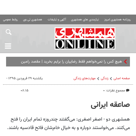
روزنامه همشهری امروز
نیازمندی های همشهری
آگهی و تبلیغات
همشهری تی وی
روابط عمومی ه
هیچ کس را نمی‌خواهم فقط رضاییان را برایم بخرید | مقصد رامین
مشخص شد؟
صفحه اصلی
زندگی
مهارت‌های زندگی
یکشنبه ۲۹ فروردین ۱۳۹۵ -
مجموع نظرات: ۰
۰۸:۱۵
صاعقه ایرانی
همشهری دو - اصغر اصغری: می‌گفتند چندروزه تمام ایران را فتح
می‌کنند. می‌خواستند دوباره و به خیال خام‌شان فاتح قادسیه باشند.