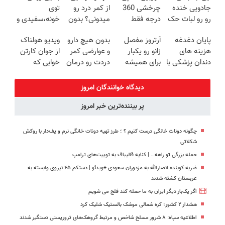
جادویی خنده
چرخشی 360
از کمر درد رو
توی
رو رو لبات حک
درجه فقط
میدونی؟ بدون
خونه،سفیدی و
میکنه
امروز حراج شد
نیاز به دارو!
زیبایی دندوناتو
پایان دغدغه
آرتروز مفصل
بدون هیچ دارو
ویدیو هولناک
خرید40%تخفیف
🔥 پرداخت
(◂پرسش‌نامه)
برگردون
هزینه های
زانو رو یکبار
و عوارضی کمر
از جوان کارتن
درب منزل
(40%off)
دندان پزشکی با
برای همیشه
دردت رو درمان
خوابی که
پک سفید
درمان کن!
کن!
میلیاردر شد.
کننده خانگی
◗پرسش‌نامه◖
(پرسش‌نامه)
آموزش رایگان
دیدگاه خوانندگان امروز
پر بیننده‌ترین خبر امروز
چگونه دونات خانگی درست کنیم ؟ ؛ طرز تهیه دونات خانگی نرم و پف‌دار با روکش
شکلاتی
حمله بزرگی تو راهه… | کنایه قالیباف به توییت‌های ترامپ
ضربه کوبنده انصارالله به مزدوران سعودی +ویدئو | دستکم ۴۵ نیروی وابسته به
عربستان کشته شدند
اگر یک‌بار دیگر ایران به ما حمله کند فلج می شویم
هشدار ۲ کشور؛ کره شمالی موشک بالستیک شلیک کرد
اطلاعیه سپاه: ۸ شرور مسلح شاخص و مرتبط گروهک‌های تروریستی دستگیر شدند