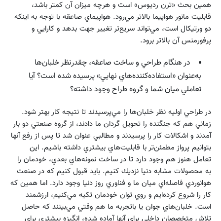
همين بحث «ترن رديوس» است و هرچه ميزان آن كمتر باشد،
قابليت مانور هواپيما بالاتر مي‌رود. هواپيماي صاعقه با توجه به اينكه
دو ورتيكال است، مي‌تواند سريع‌تر تغيير جهت بدهد و كارايي و
پرفورمنس آن بالاتر برود.
در هنگام طراحي و ساخت صاعقه، چقدرنظر خلبان‌ها
به‌عنوان «استفاده‌كننده‌هاي نهايي» پرسيده شده است؟ آيا
تعاملي ميان شما و گروه طراح وجود داشته؟
در طراحي اوليه نظر خلبان‌ها را مي‌پرسيدند تا نتيجه كار بهتر شود.
زماني هم كه جنگنده را تحويل گردان ما دادند، از گروه صنعتي دو بار
آمدند و اشكالات كار را پرسيدند و مطالبي عنوان شد تا پس از رفع آنها
بتوانيم پرواز مطمئن‌تر با قابليت‌هاي بيشتري داشته باشيم. اين
تعامل هنوز هم وجود دارد تا در ساخت نمونه‌هاي بعدي، خودمان را
به محصولات مشابه دنيا نزديك كنيم. بايد قبول كنيم كه در صنعت
هوانوردي فاصله‌اي ميان ما و فناوري روز دنيا وجود دارد. اما همين كه
كار را شروع كرده‌ايم و روي توان خودمان تكيه مي‌كنيم، ارزشمند
است. خلبان‌هاي جوان يا باتجربه ما هم وقتي مي‌بينند كه حاصل
تلاش متخصصان داخلي براي آنها آماده شده، انگيزه بيشتري براي