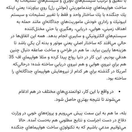
با تلفيق و تركيب سيستم‌هاي ناوبري و سيستم‌هاي تسليحات به
ساخت هواپيماهاي چندماموريتي (مولتي رل) روي بياورند؛ يعني اينكه
يك جنگنده با يك ساختار واحد و فقط با تغيير تسليحات و سيستم
ابيونيك و راداري خودش ماموريت‌هاي جداگانه‌اي مانند حمله به
اهداف زميني، هوايي، دريايي، رهگيري يا حتي مختل‌كننده
سيستم‌هاي الكترونيكي و سايبري انجام بدهد. همه اين اتفاق‌ها در
حالي مي‌‌افتد كه ساختار اصلي يعني موتور و بدنه آن يكي باشد تا
هزينه‌ها پايين بيايد. ما هم در طراحي و ساخت صاعقه دنبال چنين
هدفي بوديم. اين كار در دنيا رواج پيدا كرده و مثلا هواپيماي اف- 35
هم براي نيروي هوايي و هم نيروي دريايي ساخته شده؛ درحالي‌كه
آمريكا در گذشته براي هر كدام از نيروهايش هواپيماي جداگانه‌اي را
ساخته بود.
در واقع با اين كار، توانمندي‌هاي مختلف در هم ادغام
مي‌شوند تا نتيجه بهتري حاصل شود.
بله، ما هم به اين سمت پيش مي‌رويم و پروژه‌هاي خوبي در وزارت
دفاع در دست اجراست و نتايج مطلوبي هم به‌دست آمده. حالا
مي‌توانيم مدعي باشيم كه به تكنولوژي ساخت هواپيماهاي جنگنده