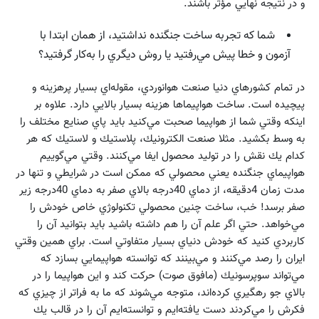
و در نتيجه نهايي مؤثر باشند.
شما كه تجربه ساخت جنگنده نداشتيد، از همان ابتدا با
آزمون و خطا پيش مي‌رفتيد يا روش ديگري را به‌كار گرفتيد؟
در تمام كشورهاي دنيا صنعت هوانوردي، مقوله‌اي بسيار پرهزينه و
پيچيده است. ساخت هواپيماها هزينه بسيار بالايي دارد. علاوه بر
اينكه وقتي شما از هواپيما صحبت مي‌كنيد بايد پاي صنايع مختلف را
به وسط بكشيد. مثلا صنعت الكترونيك، پلاستيك و لاستيك كه هر
كدام يك نقش را در توليد محصول ايفا مي‌كنند. وقتي مي‌گوييم
هواپيماي جنگنده يعني محصولي كه ممكن است در شرايطي و تنها در
مدت زمان 4دقيقه، از دماي 40درجه بالاي صفر به دماي 40درجه زير
صفر برسد! خب، ساخت چنين محصولي تكنولوژي خاص خودش را
مي‌خواهد. حتي اگر علم آن را هم داشته باشيد بايد بتوانيد آن را
كاربردي كنيد كه خودش دنياي بسيار متفاوتي است. براي همين وقتي
ايران را رصد مي‌كنند و مي‌بينند كه توانسته هواپيمايي بسازد كه
مي‌تواند سوپرسونيك (مافوق صوت) حركت كند و اين هواپيما را در
بالاي جو رهگيري كرده‌اند، متوجه مي‌شوند كه ما به فراتر از چيزي كه
فكرش را مي‌كردند دست يافته‌ايم و توانسته‌ايم آن را در قالب يك