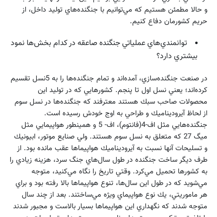
و حالا مطمئن هستيم كه مي‌توانيم با جنگنده‌هاي توليد داخل، از
حريم كشورمان دفاع كنيم.
توانمندي‌هاي عملياتي جنگنده صاعقه در كدام بخش‌ها نمود
بيشتري دارد؟
در صنعت جنگنده‌سازي‌، آمده‌اند و تمام جنگنده‌ها را به 5نسل تقسيم
كرده‌اند؛ يعني نسل اول تا پنجم. كشورهايي كه در توليد اين
محصولات صاحب سبك هستند معترفند كه جنگنده‌ها در نسل سوم
از لحاظ آيروديناميك و طراحي به اوج خودش رسيده است.
جنگنده‌هايي مثل اف-4(فانتوم)، اف- 5 و همينطور هواپيمايي مثل
ميگ 27 كه متعلق به نسل سوم هستند. ولي صنايع موتور، ابيونيك
و تسليحات آنها نسبت به آيروديناميك هواپيماها عقب مانده بود. از
طرف ديگر ساخت جنگنده در طول سال‌هاي جنگ سرد، هزينه زيادي را
به كشورها تحميل مي‌كرد. وقتي تاريخ را نگاه مي‌كنيد، متوجه
مي‌شويد كه در طول اين سال‌ها، تنوع هواپيماها بالا رفته بود و براي
هر ماموريتي، يك نوع هواپيماي ويژه مي‌ساختند. بعد از چند سال
متوجه شدند كه نگهداري اين هواپيماها بسيار بالاست و مجبور شدند