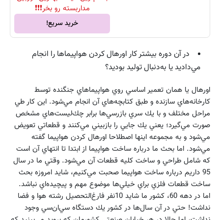
مداربسته رو بخر❗❗❗
خرید سریع!
در آن دوره بيشتر كار اورهال كردن هواپيماها را انجام
مي‌داديد يا به‌دنبال توليد بوديد؟
اورهال يا همان تعمير اساسي روي هواپيماهاي جنگنده توسط
كارخانه‌هاي سازنده و طبق كتابچه‌هاي آن انجام مي‌شود. اين كار طي
مراحل مختلف و با يك سري بازرسي‌ها برابر چك‌ليست‌هاي مشخص
صورت مي‌گيرد؛ يعني يك جايي را بازبيني مي‌كنند و قطعاتي تعويض
مي‌شود و به مجموعه اينها اصطلاحا اورهال كردن هواپيما گفته
مي‌شود. اما بحث ما درباره ساخت هواپيما از ابتدا تا انتهاي آن است
كه شامل طراحي و ساخت كليه قطعات آن مي‌شود. وقتي ما در سال
95 داريم درباره ساخت هواپيما صحبت مي‌كنيم، شايد امروزه بحث
ساخت قطعات فلزي براي خيلي‌ها موضوع مهم و پيچيده‌اي نباشد.
اما در دهه 60، كشور ما شايد 10نفر فارغ‌التحصيل رشته هوا و فضا
نداشت! حتي در آن سال‌ها در كشور يك دستگاه سي‌ان‌سي وجود
نداشت، اما حالا در هر خيابان صنعتي كشورمان كه برويد مي‌بينيد كه