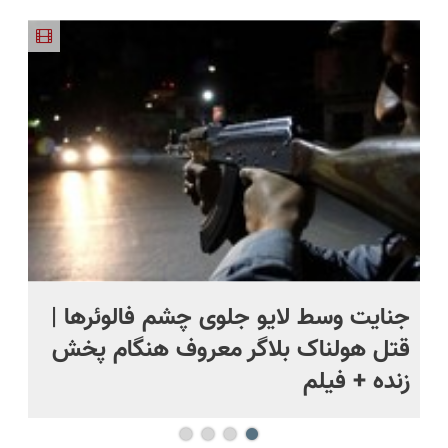
فقط امروز
ساخت!!!
پرسشنامه
🔥 پرداخت
پر کردن
حراج شد🔥
رو پر کنی!!
درب منزل
پرسشنامه و
پرداخت
+ گارانتی
دریافت راه
درب منزل
تعویض
حل
ج
جنایت وسط لایو جلوی چشم فالوئرها |
صح
قتل هولناک بلاگر معروف هنگام پخش
سب
زنده + فیلم