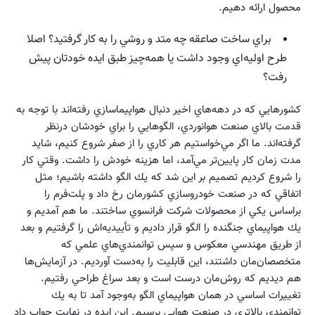
محصول ارائه دهيم.
براي ساخت صاعقه چه متد و روشي را به كار گرفتيد؟ اصلا
طرح اوليه‌اي وجود داشت يا همه‌‌چيز طبق ايده خودتان پيش
رفت؟
كشورهايي كه در دهه‌هاي اخير دنبال هواپيماسازي رفته‌اند با توجه به
قدمت بالاي صنعت هوانوردي، الگوهايي را براي خودشان درنظر
گرفته‌اند. ما اگر مي‌خواستيم هر كاري را از صفر شروع كنيم، شايد
مدت زمان كار پايين‌تر مي‌آمد، اما هزينه خودش را داشت. وقتي كار
را شروع كرديم تصميم بر اين شد كه يك الگو داشته باشيم؛ مثل
اتفاقي كه در صنعت خودروسازي كشورمان رخ داد و پلت‌فرم را
براساس يكي از محصولات شركت فرانسوي ساختند. ما هم آمديم و
يك هواپيماي جنگنده را الگو قرار داديم و تأييديه‌‌اش را گرفتيم و بعد
از طريق مهندسي معكوس و سپس توانمندي‌هاي علمي كه
متخصصان‌مان داشتند، اين قابليت را به‌دست آورديم. در آزمايش‌ها
هم ديديم كه روش‌مان درست است و بعد سراغ طراحي رفتيم.
تغييرات اساسي در همان هواپيماي الگو به‌وجود آمد تا به يك
توانمندي بالاتري در صنعت هوايي برسيم. اين ايده در نهايت جواب داد