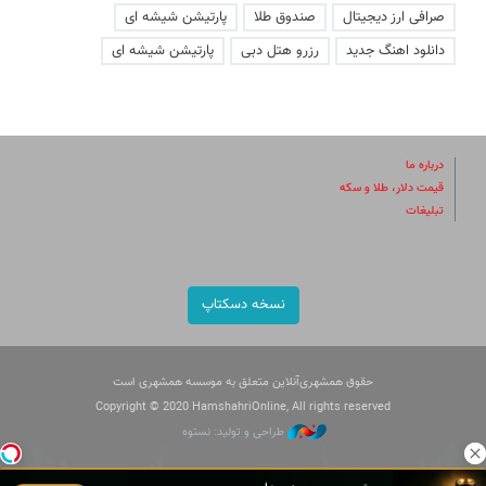
صرافی ارز دیجیتال
صندوق طلا
پارتیشن شیشه ای
دانلود اهنگ جدید
رزرو هتل دبی
پارتیشن شیشه ای
درباره ما
قیمت دلار، طلا و سکه
تبلیغات
نسخه دسکتاپ
حقوق همشهری‌آنلاین متعلق به موسسه همشهری است
Copyright © 2020 HamshahriOnline, All rights reserved
طراحی و تولید: نستوه