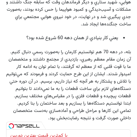
هوايي، شهيد ستاري و ديگر فرماندهان وقت كه سابقه جنگ داشتند و
مشكلات و آسيب‌ديدگي و كمبود هواپيما را حس كرده بودند، به‌صورت
جدي پيگيري شد و در نهايت، در خود نيروي هوايي مجتمعي براي
ساخت جنگنده‌ها ايجاد شد.
يعني كار بنيادي از همان دهه 60 شروع شده بود؟
بله، در دهه 70 هم توانستيم كارمان را به‌صورت رسمي دنبال كنيم.
آن زمان مقام معظم رهبري، بازديدي از مجتمع داشتند و متخصصان
ما با قوت قلبي كه از معظم له گرفتند، با تمام توان به ادامه كار
اميدوار شدند. ايشان از اين طرح حمايت كردند و فرمودند كه مي‌توانيم
با تلاش و پشتكار به هر آنچه كه نياز داريم، برسيم. در آن دوره حتي
دستگاه‌هاي لازم براي ساخت قطعات را به ما نمي‌دادند تا بتوانيم
قطعات پيچيده و قطعات فلزي را در مقياس‌هاي مختلف بسازيم.
ابتدا توانستيم دستگاه‌ها را بسازيم و بعد ساختمان را بنا كرديم.
تمامي اين كارها و مراحل طراحي و آماده‌سازي‌ به‌دست متخصصان
داخلي صورت گرفت و نتيجه رضايت‌بخش بود.
با کم‌ترین قیمت بهترین دوربین