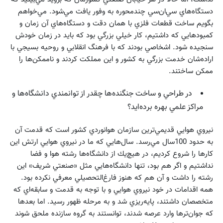
دستگاه‌هاي سي‌ان‌سي چندمحوره به وفور يافت مي‌شود. مي‌خواهم
بگويم ساخت قطعات فلزي با همان دقت و دستگاه‌هاي آن زمان و
كمبودهايي كه داشتيم، كار خيلي بزرگي بود كه بايد در زمان خودش
سنجيده شود. اشخاصي بودند كه با فرهنگ انقلابي و روحيه بسيجي با
اراده‌شان خدمت بزرگي به كشور و اين مملكت كردند و ناممكن‌ها را
ممكن ساختند.
در طراحي و ساخت جنگنده‌ها چقدر از توانمندي دانشگاه‌ها و
مراكز علمي بهره برده‌ايد؟
نيروي هوايي قديمي‌ترين سازمان هوانوردي كشور است كه قدمت آن
به حدود 100سال مي‌رسد. سال‌هايي كه ما در نيروي هوايي ارتش اين
كارها را شروع كرديم، در هيچ‌يك از دانشگاه‌ها رشته هوا و فضا
نداشتيم و اگر هم بود، تنها دانشگاه‌هايي مثل «صنعتي شريف» اين
رشته را داشت و آن هم كه هنوز فارغ‌التحصيلي معرفي نكرده بود.
همه اقدامات در خود نيروي هوايي و با توجه به قدمت و سابقه‌اي كه
متخصصان داشتند، پايه‌ريزي شد و به مرحله ظهور رسيد. اما بعدها
كه جوان‌ترها وارد عرصه شدند، توانستند به گروه سازنده ملحق شوند