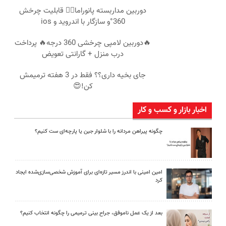
دوربین مداربسته پانوراما👈🏻 قابلیت چرخش
360°و سازگار با اندروید و ios
🔥دوربین لامپی چرخشی 360 درجه🔥 پرداخت
درب منزل + گارانتی تعویض
جای بخیه داری؟؟ فقط در 3 هفته ترمیمش
کن!😍
اخبار بازار و کسب و کار
چگونه پیراهن مردانه را با شلوار جین یا پارچه‌ای ست کنیم؟
امین امینی با اندرز مسیر تازه‌ای برای آموزش شخصی‌سازی‌شده ایجاد
کرد
بعد از یک عمل ناموفق، جراح بینی ترمیمی را چگونه انتخاب کنیم؟