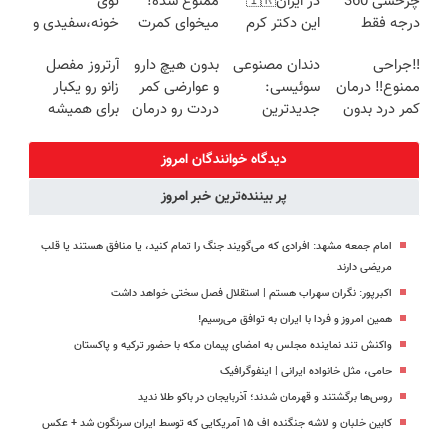
چرخشی 360
در ایران🇮🇷
ممنوع شده!
توی
درجه فقط
این دکتر کرم
میخوای کمرت
خونه،سفیدی و
امروز حراج شد
ترمیم کننده 23
رو در منزل
زیبایی دندوناتو
‼️جراحی
دندان مصنوعی
بدون هیچ دارو
آرتروز مفصل
🔥 پرداخت
روزه ساخت!
درمان کنی؟
برگردون
ممنوع‼️ درمان
سوئیسی:
و عوارضی کمر
زانو رو یکبار
درب منزل
((پرسش‌نامه))
(40%off)
کمر درد بدون
جدیدترین
دردت رو درمان
برای همیشه
جراحی و دوره
فناوری اروپا،
کن!
درمان کن!
نقاهت
سبک و مقاوم |
(پرسش‌نامه)
◗پرسش‌نامه◖
دیدگاه خوانندگان امروز
پرداخت قسطی
پر بیننده‌ترین خبر امروز
امام جمعه مشهد: افرادی که می‌گویند جنگ را تمام کنید، یا منافق هستند یا قلب
مریضی دارند
اکبرپور: نگران سهراب هستم | استقلال فصل سختی خواهد داشت
همین امروز و فردا با ایران به توافق می‌رسیم!
واکنش تند نماینده مجلس به امضای پیمان مکه با حضور ترکیه و پاکستان
حامی، مثل خانواده ایرانی | اینفوگرافیک
روس‌ها برگشتند و قهرمان شدند؛ آذربایجان در باکو طلا ندید
کابین خلبان و لاشه جنگنده اف ۱۵ آمریکایی که توسط ایران سرنگون شد + عکس