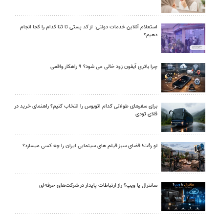
استعلام آنلاین خدمات دولتی: از کد پستی تا ثنا کدام را کجا انجام
دهیم؟
چرا باتری آیفون زود خالی می شود؟ ۹ راهکار واقعی
برای سفرهای طولانی کدام اتوبوس را انتخاب کنیم؟ راهنمای خرید در
فلای تودی
لو رفت! فضای سبز فیلم های سینمایی ایران را چه کسی میسازد؟
سانترال یا ویپ؟ راز ارتباطات پایدار در شرکت‌های حرفه‌ای