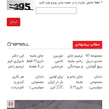
*
لطفا حاصل عبارت را در جعبه متن روبرو وارد کنید
ارسال
مطالب پیشنهادی
مجموعه 47
ترمیم جای
دوربین
جای بخیه
این دکتر
عددی دریل
زخم، بخیه
لامپی
داری؟؟ فقط
شیرازی کرم
پیچ گوشتی
و سوختگی
چرخشی
در 3 هفته
ترمیم زخم
شارژی
فقط در 3
360 درجه
ترمیمش
ایرانی را
دندان
جای زخم و
برای اولین
دندان
هر کاری
(تخفیف به
هفته!!😍
فقط امروز
کن!😍
ساخت!!!
مصنوعی
بخیه
بار در ایران
مصنوعی
کردی و
مدت
حراج شد🔥
سوئیسی:
داری؟؟ 3
🇮🇷 این
سوئیسی |
کمردردت
محدود)
پرداخت
جدیدترین
هفته‌ای
دکتر کرم
سبک،
درمان نشد؟
درب منزل
فناوری
محوش کن!
ترمیم کننده
مقاوم،
پر کردن
اروپا، سبک
23 روزه
طبیعی!
پرسشنامه و
و مقاوم |
ساخت!
ویزیت
دریافت راه