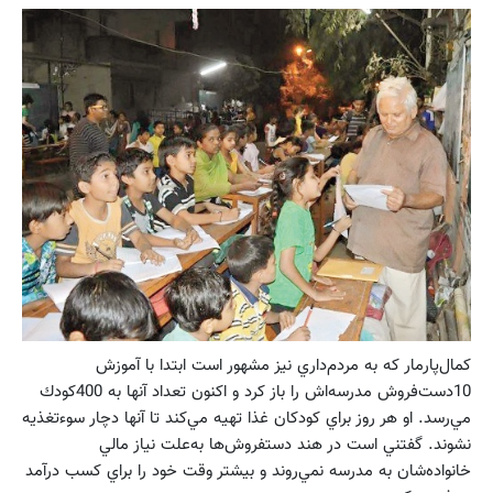
كمال‌پارمار كه به مردم‌داري نيز مشهور است ابتدا با آموزش
10دست‌فروش مدرسه‌اش را باز كرد و اكنون تعداد آنها به 400كودك
مي‌رسد. او هر روز براي كودكان غذا تهيه مي‌كند تا آنها دچار سوءتغذيه
نشوند. گفتني است در هند دستفروش‌ها به‌علت نياز مالي
خانواده‌شان به مدرسه نمي‌روند و بيشتر وقت خود را براي كسب درآمد