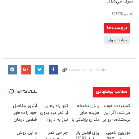
صرف مي‌كنند.
کد خبر
328278
برچسب‌ها
حوادث جهان
مطالب پیشنهادی
کمردردت خوب
پایان دغدغه
تنها راه رهایی
آرتروز مفاصل
می‌شه، اگر این
هزینه های
از کمر درد بدون
خود را به طور
پرسشنامه رو پر
دندان پزشکی با
نیاز به دارو!
قطعی درمان
کنی!!
پک سفید
(◂پرسش‌نامه)
کنید!
دوربین لامپی
برای اولین بار
جراحی کمر
با این روش
کننده خانگی
◗پرسش‌نامه◖