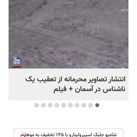
پرداخت
رایگان+پرداخت
حل
قسطی
اقساطی😍
د
انتشار تصاویر محرمانه از تعقیب یک
حم
ناشناس در آسمان + فیلم
آمر
بک!
شامپو جلبک اسپیرولینارو با ۴۵٪ تخفیف به موهات