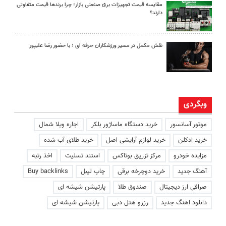
مقایسه قیمت تجهیزات برق صنعتی بازار؛ چرا برندها قیمت متفاوتی
دارند؟
نقش مکمل در مسیر ورزشکاران حرفه ای ؛ با حضور رضا علیپور
وبگردی
موتور آسانسور
خرید دستگاه ماساژور بلکر
اجاره ویلا شمال
خرید ادکلن
خرید لوازم آرایشی اصل
خرید طلای آب شده
مزایده خودرو
مرکز تزریق بوتاکس
استند تسلیت
اخذ رتبه
آهنگ جدید
خرید دوچرخه برقی
چاپ لیبل
Buy backlinks
صرافی ارز دیجیتال
صندوق طلا
پارتیشن شیشه ای
دانلود اهنگ جدید
رزرو هتل دبی
پارتیشن شیشه ای