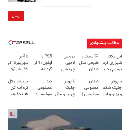
ارسال
مطالب پیشنهادی
این دکتر
🦷 سبک و
دوربین
PS5 و
تا آخر
شیرازی کرم
طبیعی مثل
لامپی
آیفون17 از
شهریور12کیلو
ترمیم زخم
دندان
چرخشی
گردونه
لاغر شو😍
ایرانی را
خودت!
360 درجه
شانس
👌🏻
با پودر
دندان
با پودر
دندان
چربیاتو مثل
ساخت!!!
نصب آسان
فقط امروز
جایزه بگیر
جلبک شکم
مصنوعی
جلبک
مصنوعی
کره آب کن
و پرداخت
حراج شد🔥
🎁
و پهلوتو آب
سوئیسی |
چربیاتو مثل
سوئیسی:
🔥 تخفیف
اقساطی 💳
پرداخت
کن و مانکن
سبک،
اسید ذوب
جدیدترین
رو از دست
📍 تهران
درب منزل
شو(تخفیف
مقاوم،
کن(تخفیف
فناوری
نده😉
تا امشب)
طبیعی!
تا امشب)
اروپا، سبک
ویزیت
و مقاوم |
رایگان+پرداخت
پرداخت