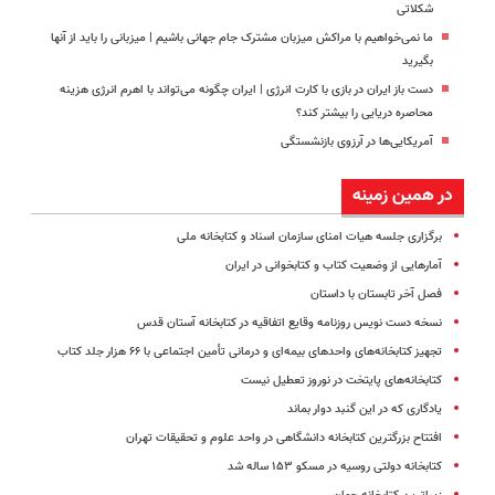
شکلاتی
ما نمی‌خواهیم با مراکش میزبان مشترک جام جهانی باشیم |‌ میزبانی را باید از آنها
بگیرید
دست باز ایران در بازی با کارت انرژی | ایران چگونه می‌تواند با اهرم انرژی‌ هزینه
محاصره دریایی را بیشتر کند؟
آمریکایی‌ها در آرزوی بازنشستگی
در همین زمینه
برگزاری جلسه هیات امنای سازمان اسناد و کتابخانه ملی
آمارهایی از وضعیت کتاب و کتابخوانی در ایران
فصل آخر تابستان با داستان
نسخه دست نویس روزنامه وقایع اتفاقیه در کتابخانه آستان قدس
تجهیز کتابخانه‌های واحدهای بیمه‌ای و درمانی تأمین اجتماعی با ۶۶ هزار جلد کتاب
کتابخانه‌های پایتخت در نوروز تعطیل نیست
یادگاری که در این گنبد دوار بماند
افتتاح بزرگترین کتابخانه دانشگاهی در واحد علوم و تحقیقات تهران
کتابخانه دولتی روسیه در مسکو ۱۵۳ ساله شد