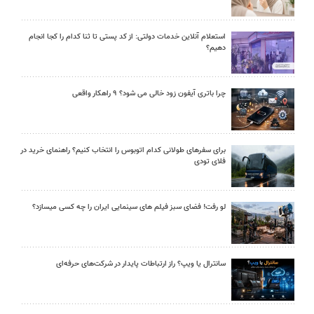
استعلام آنلاین خدمات دولتی: از کد پستی تا ثنا کدام را کجا انجام
دهیم؟
چرا باتری آیفون زود خالی می شود؟ ۹ راهکار واقعی
برای سفرهای طولانی کدام اتوبوس را انتخاب کنیم؟ راهنمای خرید در
فلای تودی
لو رفت! فضای سبز فیلم های سینمایی ایران را چه کسی میسازد؟
سانترال یا ویپ؟ راز ارتباطات پایدار در شرکت‌های حرفه‌ای