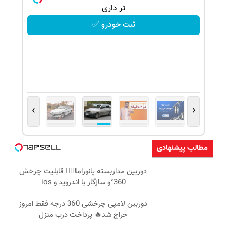
تر داری
ثبت خودرو ✅
›
‹
مطالب پیشنهادی
دوربین مداربسته پانوراما👈🏻 قابلیت چرخش
360°و سازگار با اندروید و ios
دوربین لامپی چرخشی 360 درجه فقط امروز
حراج شد🔥 پرداخت درب منزل