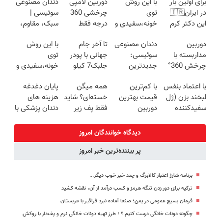
برای اولین بار
با این روش
دوربین لامپی
دندان مصنوعی
در ایران🇮🇷
توی
چرخشی 360
سوئیسی |
این دکتر کرم
خونه،سفیدی و
درجه فقط
سبک، مقاوم،
ترمیم کننده 23
زیبایی دندوناتو
امروز حراج شد
طبیعی! ویزیت
دوربین
دندان مصنوعی
تا آخر جام
با این روش
روزه ساخت!
برگردون
🔥 پرداخت
رایگان+پرداخت
مداربسته با
سوئیسی:
جهانی با پودر
توی
(40%off)
درب منزل
اقساطی😍
چرخش 360°
جدیدترین
جلبک7 کیلو
خونه،سفیدی و
+ تخفیف
فناوری اروپا،
لاغر شو
زیبایی دندوناتو
با اعتماد بنفس
با کم‌ترین
همه میگن
پایان دغدغه
(ضمانت
سبک و مقاوم |
برگردون(40%off)
لبخند بزن (ژل
قیمت بهترین
خسته‌ای؟ شاید
هزینه های
تعویض +
پرداخت قسطی
سفیدکننده
دوربین
فقط پف زیر
دندان پزشکی با
پرداخت درب
دندان40%تخفیف)
مداربسته رو
چشم داری 👀
پک سفید
منزل)
بخر❗❗❗
با بلفا رفعش
کننده خانگی
دیدگاه خوانندگان امروز
کن
پر بیننده‌ترین خبر امروز
برنامه شارژ اعتبار کالابرگ و چند خبر خوب دیگر...
ترکیه برای دور زدن تنگه هرمز و کسب درآمد از آن، نقشه کشید
فرمان بسیج عمومی در یمن؛ صنعا آماده نبرد فراگیر با عربستان
چگونه دونات خانگی درست کنیم ؟ ؛ طرز تهیه دونات خانگی نرم و پف‌دار با روکش