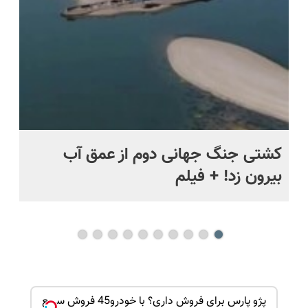
اقساطی😍
قسطی
ماه +
کشتی‌ جنگ جهانی دوم از عمق آب
اف
بیرون زد! + فیلم
ما
 ماشینت
پژو پارس برای فروش داری؟ با خودرو45 فروش سریع