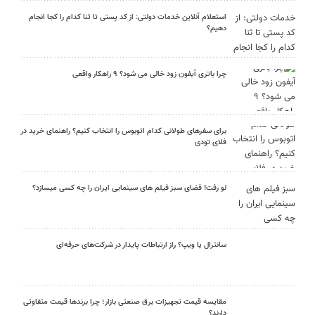
استعلام آنلاین خدمات دولتی: از کد پستی تا ثنا کدام را کجا انجام
دهیم؟
چرا باتری آیفون زود خالی می شود؟ ۹ راهکار واقعی
برای سفرهای طولانی کدام اتوبوس را انتخاب کنیم؟ راهنمای خرید در
فلای تودی
لو رفت! فضای سبز فیلم های سینمایی ایران را چه کسی میسازد؟
سانترال یا ویپ؟ راز ارتباطات پایدار در شرکت‌های حرفه‌ای
مقایسه قیمت تجهیزات برق صنعتی بازار؛ چرا برندها قیمت متفاوتی
دارند؟