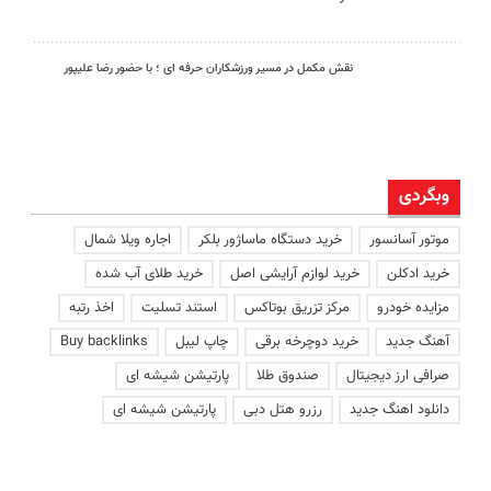
نقش مکمل در مسیر ورزشکاران حرفه ای ؛ با حضور رضا علیپور
وبگردی
موتور آسانسور
خرید دستگاه ماساژور بلکر
اجاره ویلا شمال
خرید ادکلن
خرید لوازم آرایشی اصل
خرید طلای آب شده
مزایده خودرو
مرکز تزریق بوتاکس
استند تسلیت
اخذ رتبه
آهنگ جدید
خرید دوچرخه برقی
چاپ لیبل
Buy backlinks
صرافی ارز دیجیتال
صندوق طلا
پارتیشن شیشه ای
دانلود اهنگ جدید
رزرو هتل دبی
پارتیشن شیشه ای