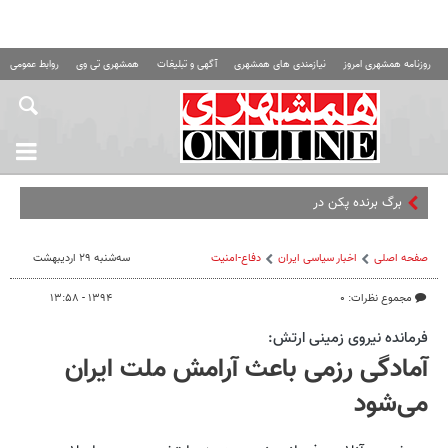
روزنامه همشهری امروز
نیازمندی های همشهری
آگهی و تبلیغات
همشهری تی وی
روابط عمومی ه
برگ برنده پکن در نبردهای در
صفحه اصلی
اخبار سیاسی ایران
دفاع-امنیت
سه‌شنبه ۲۹ اردیبهشت
مجموع نظرات: ۰
۱۳۹۴ - ۱۳:۵۸
فرمانده نیروی زمینی ارتش:
آمادگی رزمی باعث آرامش ملت ایران
می‌شود