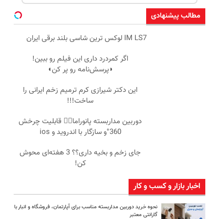
مطالب پیشنهادی
IM LS7 لوکس ترین شاسی بلند برقی ایران
اگر کمردرد داری این فیلم رو ببین!
◗پرسش‌نامه رو پر کن◖
این دکتر شیرازی کرم ترمیم زخم ایرانی را
ساخت!!!
دوربین مداربسته پانوراما👈🏻 قابلیت چرخش
360°و سازگار با اندروید و ios
جای زخم و بخیه داری؟؟ 3 هفته‌ای محوش
کن!
اخبار بازار و کسب و کار
نحوه خرید دوربین مداربسته مناسب برای آپارتمان، فروشگاه و انبار با
گارانتی معتبر