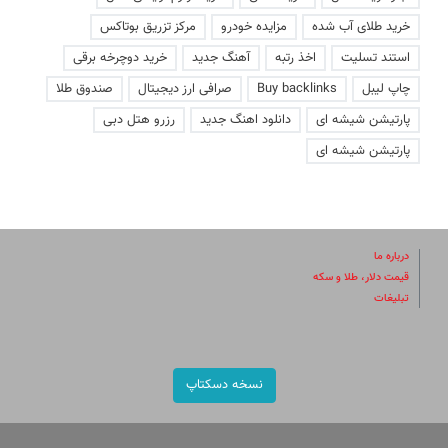
خرید طلای آب شده
مزایده خودرو
مرکز تزریق بوتاکس
استند تسلیت
اخذ رتبه
آهنگ جدید
خرید دوچرخه برقی
چاپ لیبل
Buy backlinks
صرافی ارز دیجیتال
صندوق طلا
پارتیشن شیشه ای
دانلود اهنگ جدید
رزرو هتل دبی
پارتیشن شیشه ای
درباره ما
قیمت دلار، طلا و سکه
تبلیغات
نسخه دسکتاپ