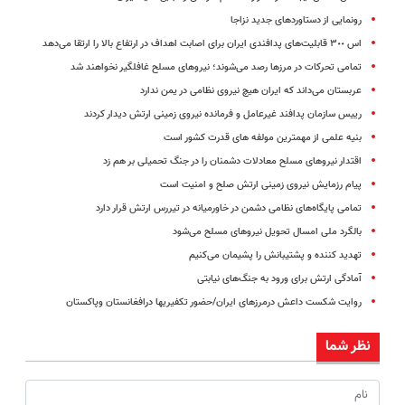
رونمایی از دستاوردهای جدید نزاجا
اس ٣٠٠ قابلیت‌های پدافندی ایران برای اصابت اهداف در ارتفاع بالا را ارتقا می‌دهد
تمامی تحرکات در مرزها رصد می‌شوند؛ نیروهای مسلح غافلگیر نخواهند شد
عربستان می‌داند که ایران هیچ نیروی نظامی در یمن ندارد
رییس سازمان پدافند غیرعامل و فرمانده نیروی زمینی ارتش دیدار کردند
بنیه علمی از مهمترین مولفه های قدرت کشور است
اقتدار نیروهای مسلح معادلات دشمنان را در جنگ تحمیلی بر هم زد
پیام رزمایش نیروی زمینی ارتش صلح و امنیت است
تمامی پایگاه‌های نظامی دشمن در خاورمیانه در تیررس ارتش قرار دارد
بالگرد ملی امسال تحویل نیروهای مسلح می‌شود
تهدید کننده و پشتیبانش را پشیمان می‌کنیم
آمادگی ارتش برای ورود به جنگ‌های نیابتی
روایت شکست داعش درمرزهای ایران/حضور تکفیریها درافغانستان وپاکستان
نظر شما