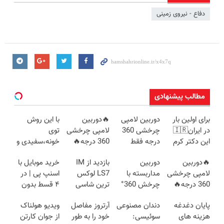
دفاع - نیروی زمینی
مطالب پیشنهادی
برای اولین بار
دوربین لامپی
🔥دوربین
با این روش
در ایران🇮🇷
چرخشی 360
لامپی چرخشی
توی
این دکتر کرم
درجه فقط
360 درجه🔥
خونه،سفیدی و
ترمیم کننده 23
امروز حراج شد
دارای دزدگیر
زیبایی دندوناتو
🔥دوربین
دوربین
بازدید از IM
خرید موبایل با
روزه ساخت!
🔥 پرداخت
حرکتی
برگردون
لامپی چرخشی
مداربسته با
LS7 لوکس
اسنپ پی | در
درب منزل
(40%off)
360 درجه🔥
چرخش 360°
ترین شاسی
۴ قسط بدون
پرداخت درب
+ تخفیف
بلند برقی ایران
سود و کارمزد!
پایان دغدغه
دندان مصنوعی
آرتروز مفاصل
ویدیو هولناک
منزل + گارانتی
(ضمانت
در باشگاه
هزینه های
سوئیسی:
خود را به طور
از جوان کارتن
تعویض
تعویض +
انقلاب