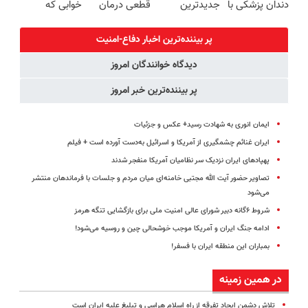
دندان پزشکی با
جدیدترین
قطعی درمان
خوابی که
پرداخت درب
پک سفید
فناوری اروپا،
کنید!
میلیاردر شد.
منزل)
کننده خانگی
سبک و مقاوم |
◗پرسش‌نامه◖
آموزش رایگان
پر بیننده‌ترین اخبار دفاع-امنیت
پرداخت قسطی
دیدگاه خوانندگان امروز
پر بیننده‌ترین خبر امروز
ایمان انوری به شهادت رسید+ عکس و جزئیات
ایران غنائم چشمگیری از آمریکا و اسرائیل به‌دست آورده است + فیلم
پهپادهای ایران نزدیک سر نظامیان آمریکا منفجر شدند
تصاویر حضور آیت الله مجتبی خامنه‌ای میان مردم و جلسات با فرماندهان منتشر
می‌شود
شروط ۶گانه دبیر شورای عالی امنیت ملی برای بازگشایی تنگه هرمز
ادامه جنگ ایران و آمریکا موجب خوشحالی چین و روسیه می‌شود!
بمباران این منطقه ایران با فسفر!
در همین زمینه
تلاش دشمن ایجاد تفرقه از راه اسلام هراسی و تبلیغ علیه ایران است