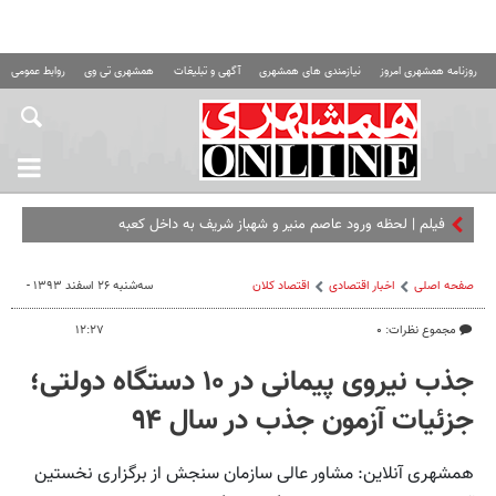
روزنامه همشهری امروز
نیازمندی های همشهری
آگهی و تبلیغات
همشهری تی وی
روابط عمومی ه
فیلم | لحظه ورود عاصم منیر و شهباز شریف به داخل کعبه
صفحه اصلی
اخبار اقتصادی
اقتصاد كلان
سه‌شنبه ۲۶ اسفند ۱۳۹۳ -
مجموع نظرات: ۰
۱۲:۲۷
جذب نیروی پیمانی در ۱۰ دستگاه دولتی؛
جزئیات آزمون جذب در سال ۹۴
همشهری آنلاین: مشاور عالی سازمان سنجش از برگزاری نخستین