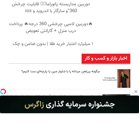
دوربین مداربسته پانوراما👈🏻 قابلیت چرخش
360°و سازگار با اندروید و ios
🔥دوربین لامپی چرخشی 360 درجه🔥 پرداخت
درب منزل + گارانتی تعویض
۱ میلیارد اعتبار خرید طلا | بدون ضامن و چک
اخبار بازار و کسب و کار
چگونه پیراهن مردانه را با شلوار جین یا پارچه‌ای ست کنیم؟
امین امینی با اندرز مسیر تازه‌ای برای آموزش شخصی‌سازی‌شده ایجاد
کرد
بعد از یک عمل ناموفق، جراح بینی ترمیمی را چگونه انتخاب کنیم؟