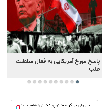
رایگان+پرداخت
اقساطی😍
پاسخ مورخ آمریکایی به فعال سلطنت
با
طلب
ک جهت
به روش بازیگرا موهاتو پرپشت کن! شامپوجلبک