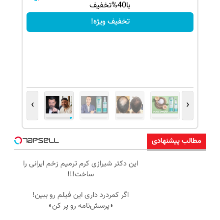
با40%تخفیف
تخفیف ویژه!
›
‹
مطالب پیشنهادی
این دکتر شیرازی کرم ترمیم زخم ایرانی را
ساخت!!!
اگر کمردرد داری این فیلم رو ببین!
◗پرسش‌نامه رو پر کن◖