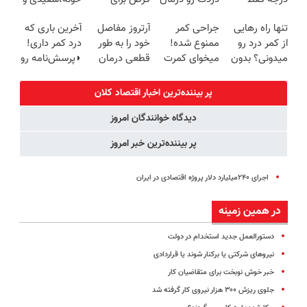
امروز حراج شد
کن!
همیشه خوب
زیبایی دندوناتو
تنها راه رهایی
جراحی کمر
آرتروز مفاصل
آخرین باری که
🔥 پرداخت
(پرسش‌نامه)
کنی؟
برگردون
از کمر درد رو
ممنوع شده!
خود را به طور
درد کمر داری!
درب منزل
(◂پرسش‌نامه
(40%off)
میدونی؟ بدون
میخوای کمرت
قطعی درمان
◗پرسش‌نامه رو
رو پر کن)
نیاز به دارو!
رو در منزل
کنید!
پر کن◖
(◂پرسش‌نامه)
درمان کنی؟
◗پرسش‌نامه◖
پر بیننده‌ترین اخبار اقتصاد كلان
((پرسش‌نامه))
دیدگاه خوانندگان امروز
پر بیننده‌ترین خبر امروز
اجرای ۲۴۰میلیارد دلار پروژه اقتصادی در ایران
در همین زمینه
دستورالعمل جدید استخدام در دولت
نیروهای شرکتی یا برکنار شوند یا قراردادی
خبر خوش نوبخت برای متقاضیان کار
جلوی ریزش ۳۰۰ هزار نیروی کار گرفته شد