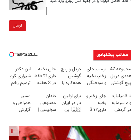
*
لطفا حاصل عبارت را در جعبه متن روبرو وارد کنید
ارسال
مطالب پیشنهادی
مجموعه 47
ترمیم جای
دریل و پیچ
جای بخیه
این دکتر
عددی دریل
زخم، بخیه
گوشتی
داری؟؟ فقط
شیرازی کرم
پیچ گوشتی
و سوختگی
همه‌کاره با
در 3 هفته
ترمیم زخم
شارژی
فقط در 3
گیربکس
ترمیمش
ایرانی را
تا 3میلیارد
جای زخم و
برای اولین
دندان
مسیر
(تخفیف به
هفته!!😍
هوشمند ⚙️
کن!😍
ساخت!!!
وام سرمایه
بخیه
بار در ایران
مصنوعی
همراهی و
مدت
(نصف
در گردش
داری؟؟ 3
🇮🇷 این
سوئیسی |
گزارش
محدود)
قیمت بازار
فروشندگان
هفته‌ای
دکتر کرم
سبک،
عملکرد
🔥)
=>
محوش کن!
ترمیم کننده
مقاوم،
گروه اسنپ
فروشگاهت
23 روزه
طبیعی!
در ۱۴۰۴
رو ثبت کن
ساخت!
ویزیت