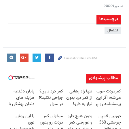
کد خبر
290209
برچسب‌ها
اشتغال
مطالب پیشنهادی
کمردردت خوب
تنها راه رهایی
کمر درد داری؟
پایان دغدغه
می‌شه، اگر این
از کمر درد بدون
جراحی نکنید❌
هزینه های
پرسشنامه رو پر
نیاز به دارو!
در منزل
دندان پزشکی با
کنی!!
(◂پرسش‌نامه)
درمانش کن
پک سفید
دوربین لامپی
بدون هیچ دارو
میخوای کمر
با این روش
(◂پرسش‌نامه)
کننده خانگی
چرخشی 360
و عوارضی کمر
دردت رو بدون
توی
درجه فقط
دردت رو درمان
قرص برای
خونه،سفیدی و