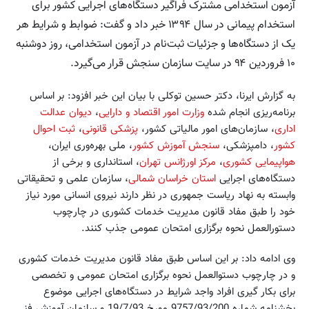
آزمون استخدامی مشترک فراگیر دستگاه‌های اجرایی کشور برای
استخدام پیمانی در سال ۱۳۹۴ خبر داد و گفت: ضوابط و شرایط هر
یک از دستگاه‌ها و جزئیات ثبت‌نام در آزمون استخدامی، روز دوشنبه
۱۰ فروردین ۹۴ در سایت سازمان سنجش قرار می‌گیرد.
به گزارش ايرنا، دكتر حسین توکلی با بيان اين خبر افزود: بر اساس
برنامه‌ریزی انجام شده
وزارت امور اقتصاد و دارایی
،
دیوان عدالت
اداری
، سازمان‌های امور مالیاتی کشور،
پزشکی قانونی
،
ثبت احوال
کشور
، دامپزشکی،
سنجش آموزش کشور
، ملی بهره‌وری ایران،
هواپیمایی کشوری
،
مرکز اورژانس تهران
، استانداری و برخی از
دستگاه‌های اجرایی
استان خراسان شمالی
، سازمان علمی و تحقیقاتی
وابسته به نهاد ریاست جمهوری در نظر دارند نیروی انسانی مورد نیاز
خود را طبق مفاد قانون مدیریت خدمات کشوری در چارچوب
دستورالعمل نحوه برگزاری امتحان عمومی جذب کنند.
وی ادامه داد: بر این اساس طبق مفاد قانون مدیریت خدمات کشوری
و در چارچوب دستوالعمل نحوه برگزاری امتحان عمومی و تخصصی
برای بکار گیری افراد واجد شرایط در دستگاه‌های اجرایی موضوع
بخشنامه شماره 9757/93/200 مورخ 19/7/93 و سازمان آموزش فنی