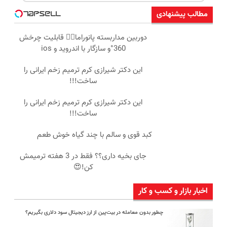
مطالب پیشنهادی
دوربین مداربسته پانوراما👈🏻 قابلیت چرخش
360°و سازگار با اندروید و ios
این دکتر شیرازی کرم ترمیم زخم ایرانی را
ساخت!!!
این دکتر شیرازی کرم ترمیم زخم ایرانی را
ساخت!!!
کبد قوی و سالم با چند گیاه خوش طعم
جای بخیه داری؟؟ فقط در 3 هفته ترمیمش
کن!😍
اخبار بازار و کسب و کار
چطور بدون معامله در بیت‌پین از ارز دیجیتال سود دلاری بگیریم؟