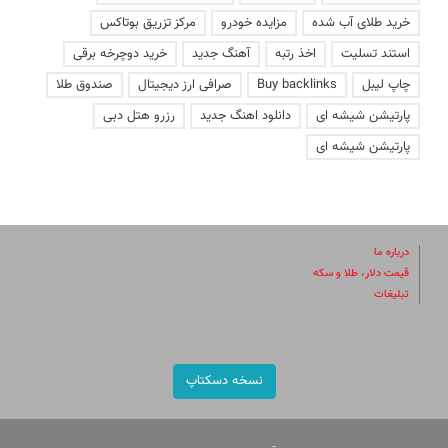
خرید طلای آب شده
مزایده خودرو
مرکز تزریق بوتاکس
استند تسلیت
اخذ رتبه
آهنگ جدید
خرید دوچرخه برقی
چاپ لیبل
Buy backlinks
صرافی ارز دیجیتال
صندوق طلا
پارتیشن شیشه ای
دانلود اهنگ جدید
رزرو هتل دبی
پارتیشن شیشه ای
درباره ما
قیمت دلار، طلا و سکه
تبلیغات
نسخه دسکتاپ