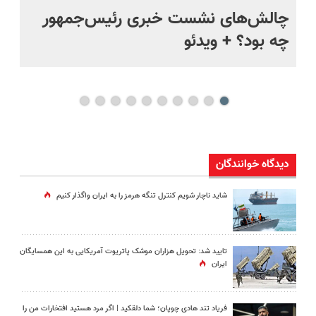
س
چالش‌های نشست خبری رئیس‌جمهور
«س
چه بود؟ + ویدئو
روز
دیدگاه خوانندگان
شاید ناچار شویم کنترل تنگه هرمز را به ایران واگذار کنیم
تایید شد: تحویل هزاران موشک پاتریوت آمریکایی به این همسایگان
ایران
فریاد تند هادی چوپان؛‌ شما دلقکید | اگر مرد هستید افتخارات من را