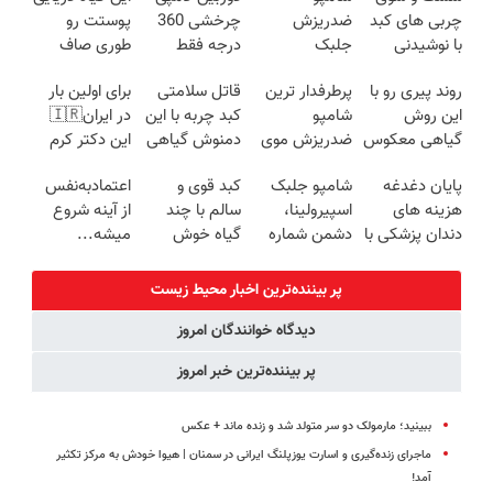
چربی های کبد
ضدریزش
چرخشی 360
پوستت رو
با نوشیدنی
جلبک
درجه فقط
طوری صاف
گیاهی(55%تخفیف)
اسپیرولینا قاتل
امروز حراج شد
میکنه انگار
روند پیری رو با
پرطرفدار ترین
قاتل سلامتی
برای اولین بار
ریزش موی
🔥 پرداخت
20سال جوون
این روش
شامپو
کبد چربه با این
در ایران🇮🇷
شماست
درب منزل
شدی🔥
گیاهی معکوس
ضدریزش موی
دمنوش گیاهی
این دکتر کرم
کن
جلبک رو
کبدتو بیمه کن
ترمیم کننده 23
پایان دغدغه
شامپو جلبک
کبد قوی و
اعتمادبه‌نفس
با45%تخفیف
روزه ساخت!
هزینه های
اسپیرولینا،
سالم با چند
از آینه شروع
بخر
دندان پزشکی با
دشمن شماره
گیاه خوش
میشه...
پک سفید
یک ریزش
طعم
کننده خانگی
مو!45%تخفیف
پر بیننده‌ترین اخبار محیط زیست
ویژه
دیدگاه خوانندگان امروز
پر بیننده‌ترین خبر امروز
ببینید؛ مارمولک دو سر متولد شد و زنده ماند + عکس
ماجرای زنده‌گیری و اسارت یوزپلنگ ایرانی در سمنان | هیوا خودش به مرکز تکثیر
آمد!