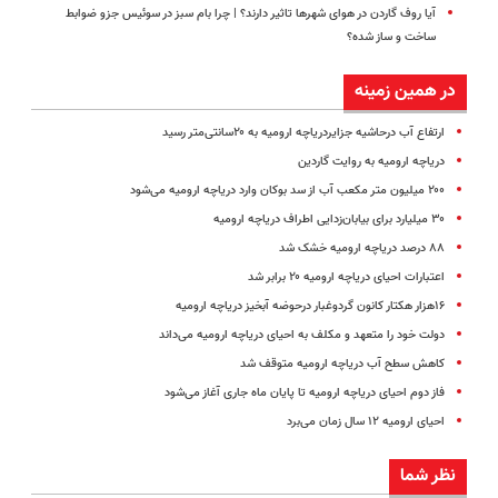
آیا روف گاردن در هوای شهرها تاثیر دارند؟ | چرا بام سبز در سوئیس جزو ضوابط
ساخت‌ و ساز شده؟
در همین زمینه
ارتفاع آب درحاشیه جزایردریاچه ارومیه به ۲۰سانتی‌متر رسید
دریاچه ارومیه به روایت گاردین
۲۰۰ میلیون متر مکعب آب از سد بوکان وارد دریاچه ارومیه می‌شود
۳۰ میلیارد برای بیابان‌زدایی اطراف دریاچه ارومیه
۸۸ درصد دریاچه ارومیه خشک شد
اعتبارات احیای دریاچه ارومیه ۲۰ برابر شد
۱۶هزار هکتار کانون گردوغبار درحوضه آبخیز دریاچه ارومیه
دولت خود را متعهد و مکلف به احیای دریاچه ارومیه می‌داند
کاهش سطح آب دریاچه ارومیه متوقف شد
فاز دوم احیای دریاچه ارومیه تا پایان ماه جاری آغاز می‌شود
احیای ارومیه ۱۲ سال زمان می‌برد
نظر شما