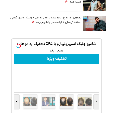
کسب کنید
تصاویری از مداح ربوده شده در حال مداحی + ویدئو | ارسال فیلم از
لحظه قتل برای خانواده‌ حمیدرضا رجب‌زاده
ک جهت
شامپو جلبک اسپیرولینارو با ۴۵٪ تخفیف به موهات
هدیه بده
تخفیف ویژه!
›
‹