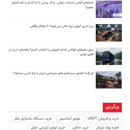
استعلام آنلاین خدمات دولتی: از کد پستی تا ثنا کدام را کجا انجام
دهیم؟
چرا باتری آیفون زود خالی می شود؟ ۹ راهکار واقعی
برای سفرهای طولانی کدام اتوبوس را انتخاب کنیم؟ راهنمای خرید در
فلای تودی
لو رفت! فضای سبز فیلم های سینمایی ایران را چه کسی میسازد؟
وبگردی
خرید و فروش USDT
موتور آسانسور
خرید دستگاه ماساژور بلکر
اجاره ویلا شمال
خرید ادکلن
خرید لوازم آرایشی اصل