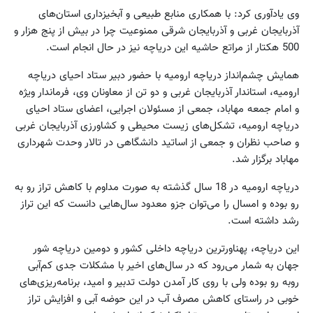
وی یادآوری کرد: با همکاری منابع طبیعی و آبخیزداری استان‌های
آذربایجان غربی و آذربایجان شرقی ممنوعیت چرا در بیش از پنج هزار و
500 هکتار از مراتع حاشیه این دریاچه نیز در حال انجام است.
همایش چشم‌انداز دریاچه ارومیه با حضور دبیر ستاد احیای دریاچه
ارومیه، استاندار آذربایجان غربی و دو تن از معاونان وی، فرماندار ویژه
و امام جمعه مهاباد، جمعی از مسئولان اجرایی، اعضای ستاد احیای
دریاچه ارومیه، تشکل‌های زیست محیطی و کشاورزی آذربایجان غربی
و صاحب نظران و جمعی از اساتید دانشگاهی در تالار وحدت شهرداری
مهاباد برگزار شد.
دریاچه ارومیه در 18 سال گذشته به صورت مداوم با کاهش تراز رو به
رو بوده و امسال را می‌توان جزو معدود سال‌هایی دانست که این تراز
رشد داشته است.
این دریاچه، پهناورترین دریاچه داخلی کشور و دومین دریاچه شور
جهان به شمار می‌رود که در سال‌های اخیر با مشکلات جدی کم‌آبی
روبه رو بوده ولی با روی کار آمدن دولت تدبیر و امید، برنامه‌ریزی‌های
خوبی در راستای کاهش مصرف آب در این حوضه آبی و افزایش تراز