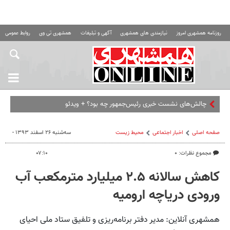
روزنامه همشهری امروز
نیازمندی های همشهری
آگهی و تبلیغات
همشهری تی وی
روابط عمومی ه
چالش‌های نشست خبری رئیس‌جمهور چه بود؟ + ویدئو
صفحه اصلی
اخبار اجتماعی
محیط زیست
سه‌شنبه ۲۶ اسفند ۱۳۹۳ -
مجموع نظرات: ۰
۰۷:۱۰
کاهش سالانه ۲.۵ میلیارد مترمکعب آب
ورودی دریاچه ارومیه
همشهری آنلاین: مدیر دفتر برنامه‌ریزی و تلفیق ستاد ملی احیای