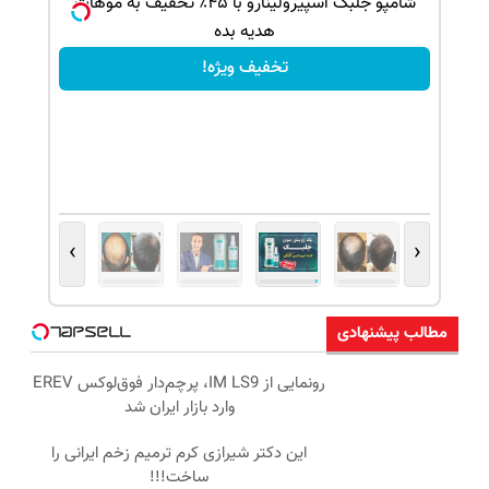
ک جهت
شامپو جلبک اسپیرولینارو با ۴۵٪ تخفیف به موهات
هدیه بده
تخفیف ویژه!
›
‹
مطالب پیشنهادی
رونمایی از IM LS9، پرچم‌دار فوق‌لوکس EREV
وارد بازار ایران شد
این دکتر شیرازی کرم ترمیم زخم ایرانی را
ساخت!!!