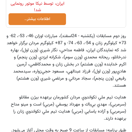
ایران، توسط نیکا موتور رونمایی
شد!
اطلاعات بیشتر..
روز دوم مسابقات (يكشنبه - 24اسفند)، مبارزات اوزان 46-، 53-، 62- و
73+ كيلوگرم زنان و 54-، 63-، 74- و 87+ كيلوگرم مردان برگزار خواهد
شد كه نمايندگان ايران، فاطمه مداحي، نگار شيري (وزن اول)، بهاره
ندرخانلو، ريحانه محمدي (وزن سوم)، شكرانه ايزدي (وزن پنجم) و
اكرم خدابنده (وزن هشتم) در بخش زنان و محمدكاظمي، آرمين
هادي‌پور (وزن اول)، فرزاد عبدالهي، مسعود حجي‌زواره، سيدمحمد
رفيعي (وزن پنجم)، سجاد مرداني و مرتضي شيري (وزن هشتم)
هستند.
هدايت تيم ملي تكواندوي مردان كشورمان برعهده بيژن مقانلو
(سرمربي)، مهدي بي‌باك و مهرداد يوسفي (مربي) است و مينو مداح
(سرمربي) و آزاده ياسايي (مربي) هدايت تيم ملي تكواندوي زنان را
برعهده دارند.
طبق برنامه؛ مسابقات از ساعت 9 صبح به وقت محلي آغاز مي‌شود.