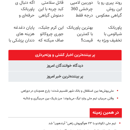
روند پیری رو با
دوربین لامپی
قاتل سلامتی
اگه دنبال ی
روزه ساخت!
شیائومی با
این روش
چرخشی 360
کبد چربه با این
پاوربانک
تخفیف ویژه🔥
گیاهی معکوس
درجه فقط
دمنوش گیاهی
حرفه‌ای و
کن
امروز حراج شد
کبدتو بیمه کن
قیمت مناسبی
پاوربانک
بهترین پاوربانک
این کرم جلبک،
پایان دغدغه
🔥 پرداخت
تخفیف رو از
شیائومی با
با کمترین
جوری چروکاتو
هزینه های
درب منزل
دست نده👌🏻
تخفیف ویژه به
قیمت❗
صاف میکنه که
دندان پزشکی با
مدت محدود🔥
انگار بوتاکس
پک سفید
کردی!(تخفیف
کننده خانگی
پر بیننده‌ترین اخبار کشتی و وزنه‌برداری
ویژه)
دیدگاه خوانندگان امروز
پر بیننده‌ترین خبر امروز
ملی‌پوش‌ها بین استقلال و بانک شهر تقسیم شدند؛ زارع همچنان در دوراهی
وقتی مربیان تیم ملی وارد لیگ می‌شوند؛ مرز باریک بین مربیگری و شائبه
در همین زمینه
تیم ملی تکواندو با ۲۳ هوگوپوش راهی" آیندهون" شد