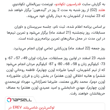
به گزارش سايت
فدراسيون تكواندو
، تورنمنت بين‌المللي تكواندوي
هلند
(G2) از روز شنبه به مدت 2 روز در "آيندهون" برگزار خواهد شد
كه 23 نماينده از كشورمان به ديدار رقباي خود مي‌روند.
بر اساس برنامه اعلام شده، ثبت نام، جلسه سرپرستان و داوران
مسابقات، روز پنجشنبه (21 اسفند ماه) برگزار مي‌شود و تمرین تیم‌ها
در این مدت در محل سالن‌های تمرین برنامه‌ریزی شده است.
روز جمعه (22 اسفند ماه) وزن‌كشي تمامي اوزان انجام مي‌پذيرد.
شنبه، 23 اسفند‌ در اولين روز مسابقات، مبارزات اوزان 49-، 57-، 67- و
73- كيلوگرم زنان و 58-، 68-، 80- و 87- كيلوگرم مردان انجام مي‌شود
كه از تيم كشورمان، كيميا عليزاده (وزن چهارم)، فاطمه روحاني (وزن
ششم) و هانيه اخلاقي (وزن هفتم) در بخش زنان و فرزان عاشورزاده
(وزن دوم)، محمد باقري معتمد، عليرضا نصرآزاداني، مهرداد نورمحمدي
(وزن چهارم)، مهدي خدابخشي و اميد عميدي (وزن هفتم) به مصاف
حريفانشان خواهند رفت.
لوکس‌ترین شاسی‌بلند EREV در