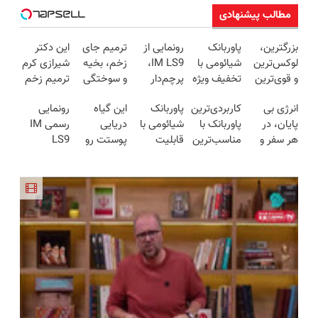
مطالب پیشنهادی
بزرگترین،
پاوربانک
رونمایی از
ترمیم جای
این دکتر
لوکس‌ترین
شیائومی با
IM LS9،
زخم، بخیه
شیرازی کرم
و قوی‌ترین
تخفیف ویژه
پرچم‌دار
و سوختگی
ترمیم زخم
شاسی بلند
به مدت
فوق‌لوکس
فقط در 3
ایرانی را
انرژی بی
کاربردی‌ترین
پاوربانک
این گیاه
رونمایی
EREV در
محدود🔥
EREV وارد
هفته!!😍
ساخت!!!
پایان، در
پاوربانک با
شیائومی با
دریایی
رسمی IM
در ایران
بازار ایران
هر سفر و
مناسب‌ترین
قابلیت
پوستت رو
LS9
رونمایی شد
شد
هر لحظه😍
قیمت❗
فست شارژ
طوری صاف
لوکس‌ترین
پاوربانک
در زمان
میکنه
EREV در
شیائومی با
های بی
انگار20سال
ایران
تخفیف ویژه
برقی⚡
جوون شدی
🔥
🔥لینک
خرید