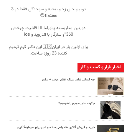
ترمیم جای زخم، بخیه و سوختگی فقط در 3
هفته!!😍
دوربین مداربسته پانوراما👈🏻 قابلیت چرخش
360°و سازگار با اندروید و ios
برای اولین بار در ایران🇮🇷 این دکتر کرم ترمیم
کننده 23 روزه ساخت!
اخبار بازار و کسب و کار
چه کسانی نباید عینک آفتابی بزنند + عکس
چگونه سایز هودی را بفهمیم؟
خرید و فروش آنلاین طلا راهی ساده و امن برای سرمایه‌گذاری