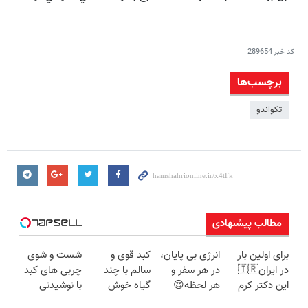
کد خبر
289654
برچسب‌ها
تکواندو
مطالب پیشنهادی
برای اولین بار
انرژی بی پایان،
کبد قوی و
شست و شوی
در ایران🇮🇷
در هر سفر و
سالم با چند
چربی های کبد
این دکتر کرم
هر لحظه😍
گیاه خوش
با نوشیدنی
ترمیم کننده 23
پاوربانک
طعم
گیاهی(55%تخفیف)