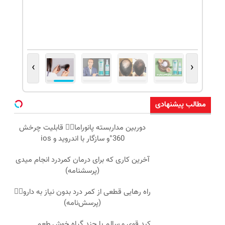
›
‹
مطالب پیشنهادی
دوربین مداربسته پانوراما👈🏻 قابلیت چرخش
360°و سازگار با اندروید و ios
آخرین کاری که برای درمان کمردرد انجام میدی
(پرسشنامه)
راه رهایی قطعی از کمر درد بدون نیاز به دارو👈🏻
(پرسش‌نامه)
کبد قوی و سالم با چند گیاه خوش طعم