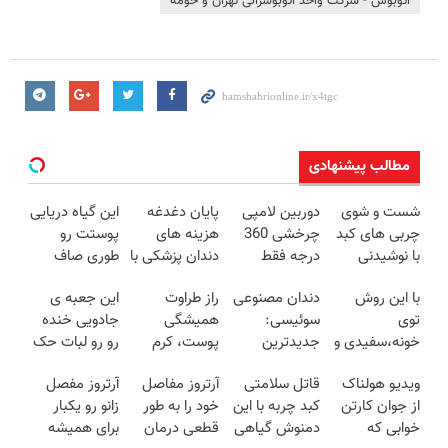
اتوبوس - شرکت واحد اتوبوسرانی تهران و حومه
مطالب پیشنهادی
شست و شوی
دوربین لامپی
پایان دغدغه
این گیاه دریایی
چربی های کبد
چرخشی 360
هزینه های
پوستت رو
با نوشیدنی
درجه فقط
دندان پزشکی با
طوری صاف
گیاهی(55%تخفیف)
امروز حراج شد
پک سفید
میکنه انگار
با این روش
دندان مصنوعی
راز طراوت
این جعبه ی
🔥 پرداخت
کننده خانگی
20سال جوون
توی
سوئیسی:
همیشگی
جادویی خنده
درب منزل
شدی🔥
خونه،سفیدی و
جدیدترین
پوست، کرم
رو رو لبات حک
زیبایی دندوناتو
فناوری اروپا،
جوانساز جلبک
میکنه
ویدیو هولناک
قاتل سلامتی
آرتروز مفاصل
آرتروز مفصل
برگردون
سبک و مقاوم |
با 45%تخفیف
خرید40%تخفیف
از جوان کارتن
کبد چربه با این
خود را به طور
زانو رو یکبار
(40%off)
پرداخت قسطی
خوابی که
دمنوش گیاهی
قطعی درمان
برای همیشه