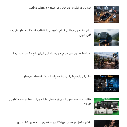
چرا باتری آیفون زود خالی می شود؟ ۹ راهکار واقعی
برای سفرهای طولانی کدام اتوبوس را انتخاب کنیم؟ راهنمای خرید در
فلای تودی
لو رفت! فضای سبز فیلم های سینمایی ایران را چه کسی میسازد؟
سانترال یا ویپ؟ راز ارتباطات پایدار در شرکت‌های حرفه‌ای
مقایسه قیمت تجهیزات برق صنعتی بازار؛ چرا برندها قیمت متفاوتی
دارند؟
نقش مکمل در مسیر ورزشکاران حرفه ای ؛ با حضور رضا علیپور