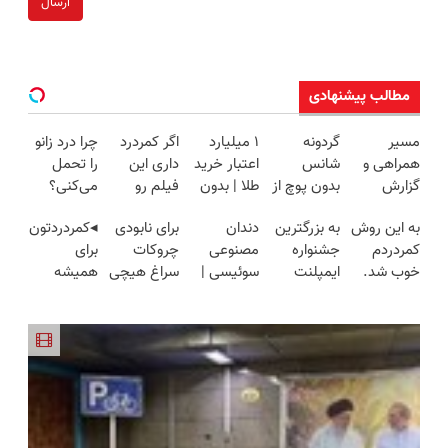
ارسال
مطالب پیشنهادی
مسیر
گردونه
۱ میلیارد
اگر کمردرد
چرا درد زانو
همراهی و
شانس
اعتبار خرید
داری این
را تحمل
گزارش
بدون پوچ از
طلا | بدون
فیلم رو
می‌کنی؟
عملکرد
PS5 تا
ضامن و
ببین!
خیلی ساده
به این روش
به بزرگترین
دندان
برای نابودی
◂کمردردتون
گروه اسنپ
آیفون17 و
چک
◗پرسش‌نامه
درمنزل
کمردردم
جشنواره
مصنوعی
چروکات
برای
در ۱۴۰۴
بیت کوین
رو پر کن◖
درمانش کن
خوب شد.
ایمپلنت
سوئیسی |
سراغ هیچی
همیشه
🔥
(پرسشنامه)
تهران سر
سبک،
جز جوانساز
خوب شد؟
بزنید ! |
مقاوم،
جلبک
◂بله!
فقط ۲۵
طبیعی!
نرو(تخفیف40%)
(پرسش‌نامه
میلیون !
ویزیت
رو پر کن)
رایگان+پرداخت
اقساطی😍