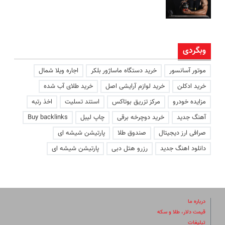
وبگردی
موتور آسانسور
خرید دستگاه ماساژور بلکر
اجاره ویلا شمال
خرید ادکلن
خرید لوازم آرایشی اصل
خرید طلای آب شده
مزایده خودرو
مرکز تزریق بوتاکس
استند تسلیت
اخذ رتبه
آهنگ جدید
خرید دوچرخه برقی
چاپ لیبل
Buy backlinks
صرافی ارز دیجیتال
صندوق طلا
پارتیشن شیشه ای
دانلود اهنگ جدید
رزرو هتل دبی
پارتیشن شیشه ای
درباره ما
قیمت دلار، طلا و سکه
تبلیغات