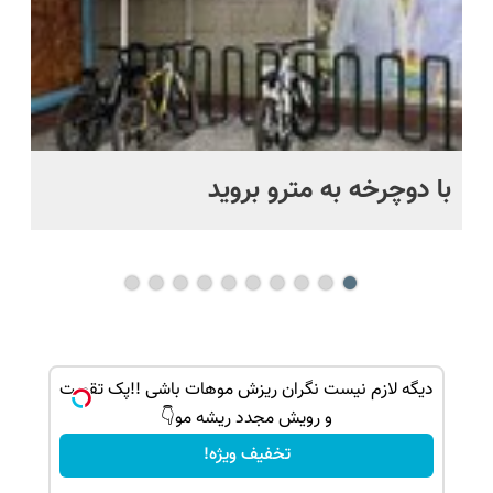
با دوچرخه به مترو بروید
بو
ک جهت
دیگه لازم نیست نگران ریزش موهات باشی !!پک تقویت
و رویش مجدد ریشه مو👇
تخفیف ویژه!