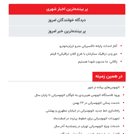
میلیاردر شد.
کبدتو بیمه کن
کنید!
درمان کن!
آموزش رایگان
◗پرسش‌نامه◖
◗پرسش‌نامه◖
پر بیننده‌ترین اخبار شهری
دیدگاه خوانندگان امروز
پر بیننده‌ترین خبر امروز
آغاز احداث پایانه تاکسیرانی مترو ایران‌خودرو
دور زدن ترافیک ستارخان با طرح کلان ترافیکی+ فیلم
زاکانی: ما مدیون شهدا هستیم
در همین زمینه
اتوبوس‌های پیاده در شهر
ورود ۵دستگاه اتوبوس هیبریدی به ناوگان اتوبوسرانی تا پایان سال
خدمت رسانی اتوبوسرانی در ۲۲ بهمن
راه‌اندازی خط جدید اتوبوسرانی در خیابان مطهری و بهشتی
تمهیدات اتوبوسرانی برای خطوط پرتردد در اسفندماه
خدمات ویژه اتوبوسرانی تهران در پنجشنبه آخر سال