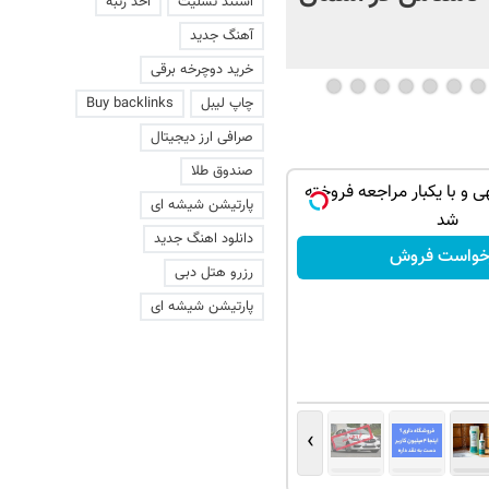
استند تسلیت
اخذ رتبه
+ فیلم
آهنگ جدید
خرید دوچرخه برقی
چاپ لیبل
Buy backlinks
صرافی ارز دیجیتال
صندوق طلا
هی و با یکبار مراجعه فروخته
پارتیشن شیشه ای
شد
دانلود اهنگ جدید
خواست فروش
رزرو هتل دبی
پارتیشن شیشه ای
›