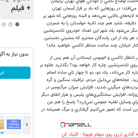
خامت اوضاع ناشي از آلودگي هواي تهران برايمان
ژاپن را غافلگیر کرد
+ فیلم
افتد؛ در روزهايي كه باد بر فراز آسمان تهران
 لايه‌هاي بالايي نمي‌دهد و البته روزهايي كه شهر پر
 دقيقه، شايد هم چند ثانيه حواستان را به شمردن
گر مي‌شود يك شهر اين تعداد خودروي تك‌سرنشين
 هر يك از اين رانندگان محترم كه بنشيني نخستين
كنار خيابان چند ساعت منتظر تاكسي خواهيد ماند!
توی حمومت
بازدید آنلاین‌شاپت رو زیاد کن، بازدید بالاتر =
بدون نیاز به آگ
 در انتظار تاكسي و اتوبوس ايستادن آن هم پس از
درآمد بیشتر
وي تك‌سرنشين چاره كار خواهد بود؟ بگذاريد علاوه بر
فروشنده شو
در
كار مي‌داند، يك دو، دو تا چهار تاي ساده انجام
ران را در 3-2 هفته قبل به ياد آوريد. عجله‌هاي بي‌دليل مردم، ترافيك سنگين و گره
سردردهاي ميگرني شديد، افزايش ميزان مرگ‌ومير در
روزانه، افزايش سختگيري‌هاي پليس و هزار اتفاق ديگر
براي وسايل نقليه عمومي نمي‌ارزد؟ پاسخ را هم من
 اين است كه تصور مي‌كنيم گرفتاري و مرگ هميشه در
‹
 گذاری ارزی روی سهام تویوتا - کلیک کن