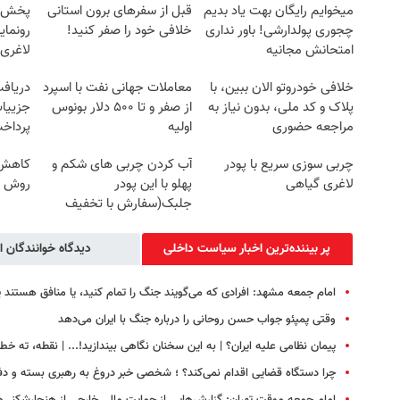
میخوایم رایگان بهت یاد بدیم
قبل از سفرهای برون استانی
چجوری پولدارشی! باور نداری
خلافی خود را صفر کنید!
رونمای
امتحانش مجانیه
لاغری
خلافی خودروتو الان ببین، با
معاملات جهانی نفت با اسپرد
پلاک و کد ملی، بدون نیاز به
از صفر و تا ۵۰۰ دلار بونوس
جزییات
مراجعه حضوری
اولیه
پرداخ
چربی سوزی سریع با پودر
آب کردن چربی های شکم و
کاهش و
لاغری گیاهی
پهلو با این پودر
روش خ
جلبک(سفارش با تخفیف
ویژه)
پر بیننده‌ترین اخبار سیاست داخلی
دیدگاه خوانندگان ا
امام جمعه مشهد: افرادی که می‌گویند جنگ را تمام کنید، یا منافق هستند 
وقتی پمپئو جواب حسن روحانی را درباره جنگ با ایران می‌دهد
پیمان نظامی علیه ایران؟ | به این سخنان نگاهی بیندازید!‌... | نقطه، ته خط!
چرا دستگاه قضایی اقدام نمی‌کند؟ ؛ شخصی خبر دروغ به رهبری بسته و دفتر 