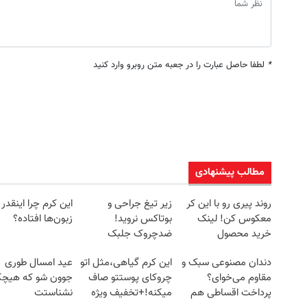
*
لطفا حاصل عبارت را در جعبه متن روبرو وارد کنید
مطالب پیشنهادی
روند پیری رو با این کر
زیر تیغ جراحی و
این کرم چرا اینقدر
معکوس کن! لینک
بوتاکس نروید!
زبون‌ها افتاده؟
خرید محصول
ضدچروک جلبک
با40%تخفیف
دندان مصنوعی سبک و
این کرم گیاهی،مثل اتو
عید امسال طوری
مقاوم می‌خوای؟
چروکای پوستتو صاف
جوون شو که هیچ
پرداخت اقساطی هم
میکنه!+تخفیف ویژه
نشناستت