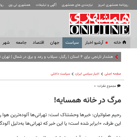
روزنامه همشهری امروز
نیازمندی های همشهری
آگهی و تبلیغات
همشهری تی وی
رو
خانه
آرشیو اخبار
سياست
جهان
اقتصاد
جامعه
شهر
هشدار نارنجی برای ۴ استان | رگبار، سیلاب و رعد و برق در شمال | تهران تا ۳۸ درجه گرم می‌ شود
صفحه اصلی
اخبار سیاسی ایران
سیاست داخلی
مجموع نظرات: ۰
مرگ در خانه همسایه!
این طرف، ۱۰برابر شده است؛ یا این خبر که تهرانی‌ها به‌دلیل آلودگی هوا ۵سال کمتر از حد طبیعی عمر می‌کنند.