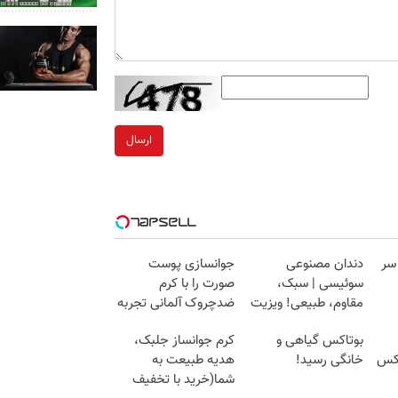
ارسال
 سر
دندان مصنوعی
جوانسازی پوست
سوئیسی | سبک،
صورت را با کرم
مقاوم، طبیعی! ویزیت
ضدچروک آلمانی تجربه
رایگان+پرداخت
کنید!
بوتاکس گیاهی و
کرم جوانساز جلبک،
اقساطی😍
کس
خانگی رسید!
هدیه طبیعت به
شما(خرید با تخفیف