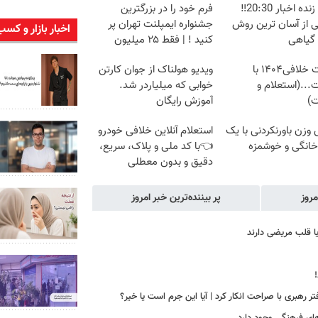
پخش زنده اخبار 20:30‼️
فرم خود را در بزرگترین
ی از آسان ترین روش
جشنواره ایمپلنت تهران پر
اخبار بازار و کسب
 گیاهی
کنید ! | فقط ۲۵ میلیون
دریافت خلافی۱۴۰۴ با
ویدیو هولناک از جوان کارتن
...(استعلام و
خوابی که میلیاردر شد.
ت)
آموزش رایگان
زن باورنکردنی با یک
استعلام آنلاین خلافی خودرو
انگی و خوشمزه
👈با کد ملی و پلاک، سریع،
دقیق و بدون معطلی
مروز
پر بیننده‌ترین خبر امروز
یا قلب مریضی دارند
رهبری با صراحت انکار کرد | آیا این جرم است یا خیر؟