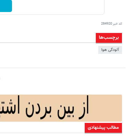
کد خبر
284920
برچسب‌ها
آلودگی هوا
مطالب پیشنهادی