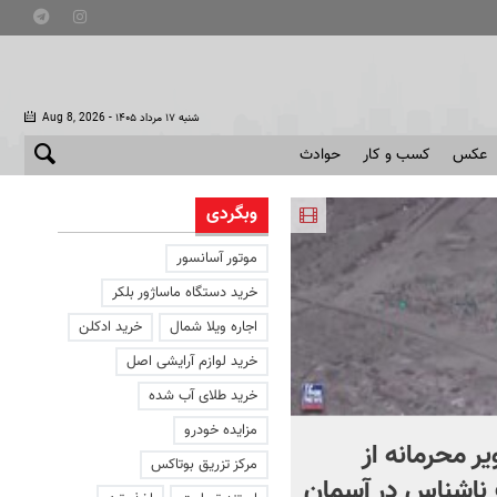
- شنبه ۱۷ مرداد ۱۴۰۵
Aug 8, 2026
عکس
کسب و کار
حوادث
وبگردی
موتور آسانسور
خرید دستگاه ماساژور بلکر
اجاره ویلا شمال
خرید ادکلن
خرید لوازم آرایشی اصل
خرید طلای آب شده
مزایده خودرو
یر محرمانه از
حمله خلبانان ایرانی به پایگا
مرکز تزریق بوتاکس
ناشناس در آسمان
آمریکا بدون استفاده از S