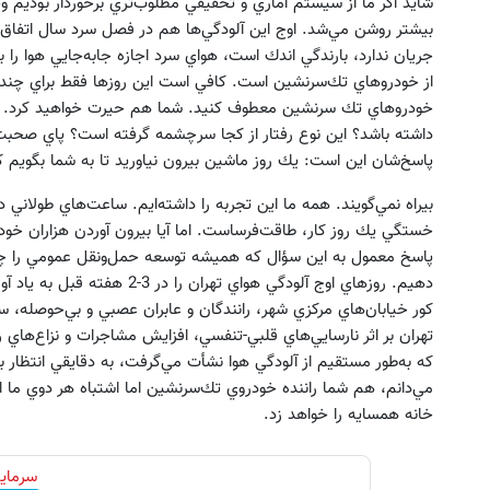
شايد اگر ما از سيستم آماري و تحقيقي مطلوب‌تري برخوردار بوديم و
بيشتر روشن مي‌شد. اوج اين آلودگي‌ها هم در فصل سرد سال اتفاق مي‌
جريان ندارد، بارندگي اندك است، هواي سرد اجازه جابه‌جايي هوا را به
از خودرو‌هاي تك‌‌سرنشين است. كافي است اين روزها فقط براي چند
خودروهاي تك‌ سرنشين معطوف كنيد. شما هم حيرت خواهيد كرد. م
داشته باشد؟ اين نوع رفتار از كجا سرچشمه گرفته است؟ پاي صحبت
پاسخ‌شان اين است: يك روز ماشين بيرون نياوريد تا به شما بگويم 
فروشگاهت از اینجا شروع می‌شه، برای
جای این پک تقویت موی جلبک 
بيراه نمي‌گويند. همه ما اين تجربه را داشته‌ايم. ساعت‌هاي طولاني
درآمد بیشتر، آماده‌ای؟
خالیه!45%تخفیف
خستگي يك روز كار، طاقت‌فرساست. اما آيا بيرون آوردن هزاران خودر
فروشنده شو
خرید محصول
پاسخ معمول به اين سؤال كه هميشه توسعه حمل‌ونقل عمومي را چاره 
دهيم. روزهاي اوج آلودگي هواي ته
كور خيابان‌هاي مركزي شهر، رانندگان و عابران عصبي و بي‌حوصله، 
تهران بر اثر نارسايي‌هاي قلبي-تنفسي، افزايش مشاجرات و نزاع‌هاي 
كه به‌طور مستقيم از آلودگي هوا نشأت مي‌گرفت، به دقايقي انتظار 
مي‌دانم، هم شما راننده خودروي تك‌سرنشين اما اشتباه هر دوي ما
خانه همسايه را خواهد زد.
سرمایه