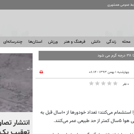
ابط عمومی همشهری
محله
زندگی
دانش
فرهنگ و هنر
ورزش
استان‌ها
چندرسانه‌ای
چهارشنبه ۱ بهمن ۱۳۹۳ - ۰۸:۱۴
۰ نفر
رحیم صلواتیان: خبرها وحشتناک است: تهرانی‌ها آلوده‌ترین هوا را استشمام می‌کنند؛ تعداد خودورها از ۱۰سال قبل به
چرا آمریکا از ایران شکست
انتشار تصاو
خورد؟ +ببینید | کتابی که
تعقیب یک 