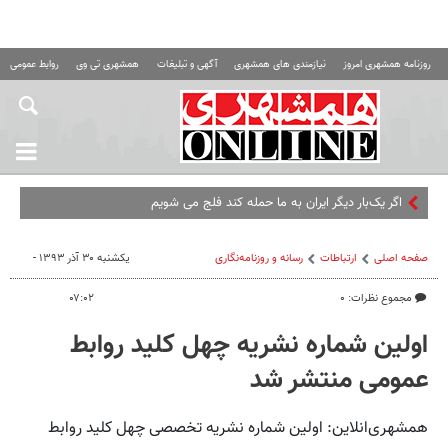
روزنامه همشهری امروز
نیازمندی های همشهری
آگهی و تبلیغات
همشهری تی وی
روابط عمومی ه
اگر یک‌بار دیگر ایران به ما حمله کند فلج می شویم
صفحه اصلی
ارتباطات
رسانه و روزنامه‌نگاری
یکشنبه ۳۰ آذر ۱۳۹۳ -
مجموع نظرات: ۰
۰۷:۰۲
اولین شماره نشریه چهل کلید روابط
عمومی منتشر شد
همشهری‌انلاین: اولین شماره نشریه تخصصی چهل کلید روابط