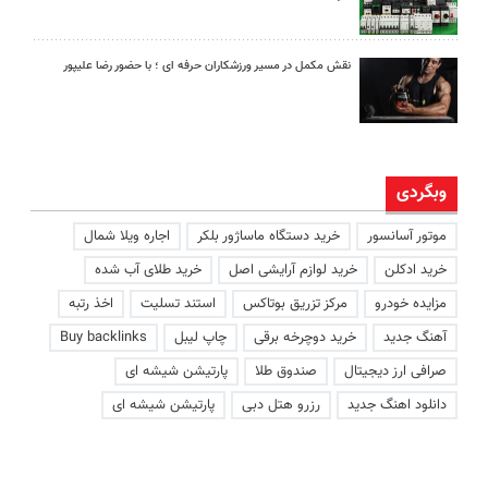
نقش مکمل در مسیر ورزشکاران حرفه ای ؛ با حضور رضا علیپور
وبگردی
موتور آسانسور
خرید دستگاه ماساژور بلکر
اجاره ویلا شمال
خرید ادکلن
خرید لوازم آرایشی اصل
خرید طلای آب شده
مزایده خودرو
مرکز تزریق بوتاکس
استند تسلیت
اخذ رتبه
آهنگ جدید
خرید دوچرخه برقی
چاپ لیبل
Buy backlinks
صرافی ارز دیجیتال
صندوق طلا
پارتیشن شیشه ای
دانلود اهنگ جدید
رزرو هتل دبی
پارتیشن شیشه ای