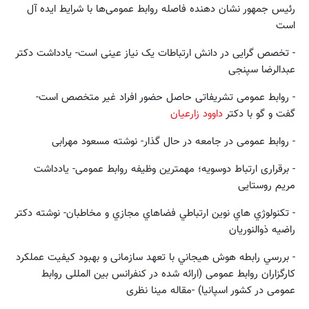
رئیس جمهور نشان دهنده فاصله روابط عمومی‌ها با شرایط ایده آل
است
- تخصص گرایی در دانش ارتباطات یک نیاز عینی است- یادداشت دکتر
عبدالرضا سپنجی
- روابط عمومی تشریفاتی حاصل حضور افراد غیر متخصص است-
گفت و گو با دکتر
داوود زارعیان
- روابط عمومی در جامعه در حال گذار- نوشته مسعود مهرابی
- برقراری ارتباط دوسویه؛ مهمترین وظیفه روابط عمومی- یادداشت
مریم روستایی
- تكنولوژي هاي نوين ارتباطي فضاهاي مجازي و مخاطبان- نوشته دکتر
راضیه ذوالنوریان
- بررسي رابطه هوش هيجاني با تعهد سازمانی و بهبود كیفيت عملكرد
کارگزاران روابط عمومی (ارائه شده در کنفرانس بین المللی روابط
عمومی در کشور اسپانیا) -مقاله مینا نظری