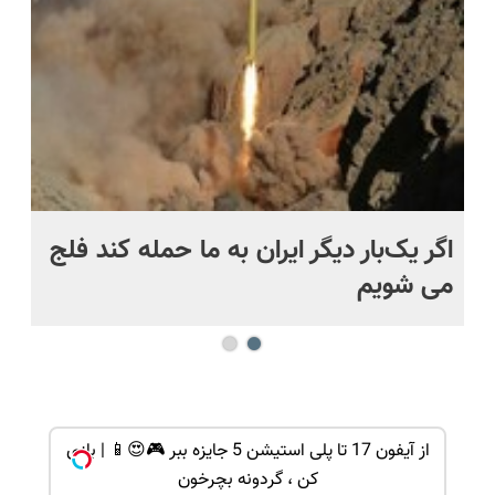
قسطی
اقساطی😍
اگر یک‌بار دیگر ایران به ما حمله کند فلج
کش
می شویم
بی
از آیفون 17 تا پلی استیشن 5 جایزه ببر 🎮😍📱 | بازی
کن ، گردونه بچرخون