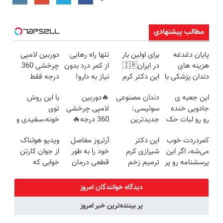
مطالب پیشنهادی
پایان دغدغه
برای اولین بار
تنها راه رهایی
دوربین لامپی
هزینه های
در ایران🇮🇷
از کمر درد بدون
چرخشی 360
دندان پزشکی با
این دکتر کرم
نیاز به دارو!
درجه فقط
پک سفید
ترمیم کننده 23
(◂پرسش‌نامه)
امروز حراج شد
این جعبه ی
دندان مصنوعی
🔥دوربین
با این روش
کننده خانگی
روزه ساخت!
🔥 پرداخت
جادویی خنده
سوئیسی:
لامپی چرخشی
توی
درب منزل
رو رو لبات حک
جدیدترین
360 درجه🔥
خونه،سفیدی و
میکنه
فناوری اروپا،
پرداخت درب
زیبایی دندوناتو
کمردردت خوب
این دکتر
آرتروز مفاصل
ویدیو هولناک
خرید40%تخفیف
سبک و مقاوم |
منزل + گارانتی
برگردون
می‌شه، اگر این
شیرازی کرم
خود را به طور
از جوان کارتن
پرداخت قسطی
تعویض
(40%off)
پرسشنامه رو پر
ترمیم زخم
قطعی درمان
خوابی که
کنی!!
ایرانی را
کنید!
میلیاردر شد.
ساخت!!!
◗پرسش‌نامه◖
آموزش رایگان
دیدگاه خوانندگان امروز
پر بیننده‌ترین خبر امروز