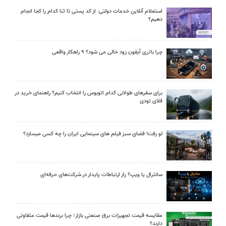
استعلام آنلاین خدمات دولتی: از کد پستی تا ثنا کدام را کجا انجام
دهیم؟
چرا باتری آیفون زود خالی می شود؟ ۹ راهکار واقعی
برای سفرهای طولانی کدام اتوبوس را انتخاب کنیم؟ راهنمای خرید در
فلای تودی
لو رفت! فضای سبز فیلم های سینمایی ایران را چه کسی میسازد؟
سانترال یا ویپ؟ راز ارتباطات پایدار در شرکت‌های حرفه‌ای
مقایسه قیمت تجهیزات برق صنعتی بازار؛ چرا برندها قیمت متفاوتی
دارند؟