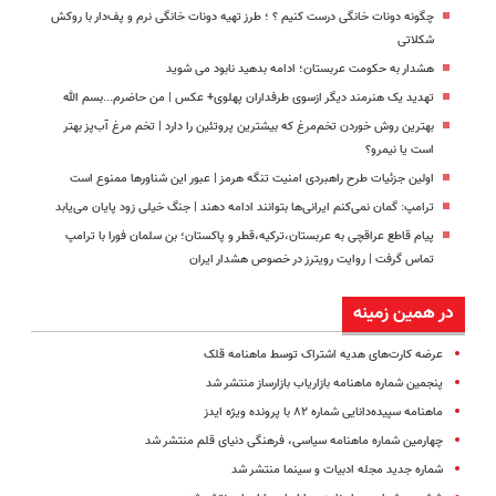
چگونه دونات خانگی درست کنیم ؟ ؛ طرز تهیه دونات خانگی نرم و پف‌دار با روکش
شکلاتی
هشدار به حکومت عربستان؛ ادامه بدهید نابود می شوید
تهدید یک هنرمند دیگر ازسوی طرفداران پهلوی+ عکس | من حاضرم...بسم الله
بهترین روش خوردن تخم‌مرغ که بیشترین پروتئین را دارد | تخم مرغ آب‌پز بهتر
است یا نیمرو؟
اولین جزئیات طرح راهبردی امنیت تنگه هرمز | عبور این شناورها ممنوع است
ترامپ: گمان نمی‌کنم ایرانی‌ها بتوانند ادامه دهند | جنگ خیلی زود پایان می‌یابد
پیام قاطع عراقچی به عربستان،‌ترکیه،‌قطر و پاکستان؛ بن سلمان فورا با ترامپ
تماس گرفت | روایت رویترز در خصوص هشدار ایران
در همین زمینه
عرضه‌ کارت‌های هدیه اشتراک توسط ماهنامه قلک
پنجمین شماره ماهنامه بازاریاب بازارساز منتشر شد
ماهنامه سپیده‌دانایی شماره ۸۲ با پرونده ویژه ایدز
چهارمین شماره ماهنامه سیاسی، فرهنگی دنیای قلم منتشر شد
شماره جدید مجله ادبیات و سینما منتشر شد