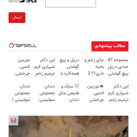
ارسال
مطالب پیشنهادی
مجموعه 47
جای زخم و
دریل و پیچ
این دکتر
دوربین
عددی دریل
بخیه
گوشتی
شیرازی کرم
لامپی
پیچ گوشتی
داری؟؟ 3
همه‌کاره با
ترمیم زخم
چرخشی
شارژی
هفته‌ای
گیربکس
ایرانی را
360 درجه
این دکتر
🔥دوربین
🦷 سبک و
دندان
دندان
(تخفیف به
محوش کن!
هوشمند ⚙️
ساخت!!!
فقط امروز
شیرازی کرم
لامپی
طبیعی مثل
مصنوعی
مصنوعی
مدت
(نصف
حراج شد🔥
ترمیم زخم
چرخشی
دندان
سوئیسی:
سوئیسی |
محدود)
قیمت بازار
پرداخت
ایرانی را
360 درجه
خودت!
جدیدترین
سبک،
🔥)
درب منزل
ساخت!!!
🔥 پرداخت
نصب آسان
فناوری
مقاوم،
درب منزل
و پرداخت
اروپا، سبک
طبیعی!
+ گارانتی
اقساطی 💳
و مقاوم |
ویزیت
تعویض
📍 تهران
پرداخت
رایگان+پرداخت