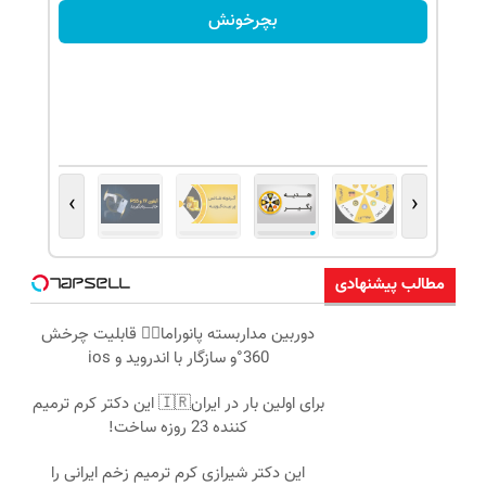
بچرخونش
›
‹
مطالب پیشنهادی
دوربین مداربسته پانوراما👈🏻 قابلیت چرخش
360°و سازگار با اندروید و ios
برای اولین بار در ایران🇮🇷 این دکتر کرم ترمیم
کننده 23 روزه ساخت!
این دکتر شیرازی کرم ترمیم زخم ایرانی را