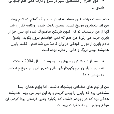
گویا خارج از مستطیل سبز در شروع کارت کمی هم جنجالی
شدی...
یادم هست درنخستین مصاحبه ام در هامبورگ گفتم که تیم رویایی
من اف.ث.بایرن مونیخ است. همین باعث خنده روزنامه نگاران شد.
آنها از من پرسیدند تو که اکنون بازیکن هامبورگ شده ای پس چرا از
بایرن حرف می زنی؟ من هم که نمی خواستم دروغ بگویم، پاسخ
دادم بایرن از دوران کودکی درایران کاملا می شناختم . گفتم بایرن
همیشه تیمی بزرگ و عالی از نظرم بوده است.
بعد از درخشش و جهش با بوخوم در سال 2004 خودت
عضوی از بایرن تیم رکوردار قهرمانی شدی. این موضوع چه حسی
به تو می داد؟
من از تیم های مختلفی پیشنهاد داشتم. اما برایم همان ابتدا
مشخص بود که بایرن را برمی گزینم و به این تیم می روم. همیشه
هدفی بود که در وجودم داشتم که یکباره چنین فرصتی پیدا کردم. آن
موقع رویای من به حقیقت پیوست.