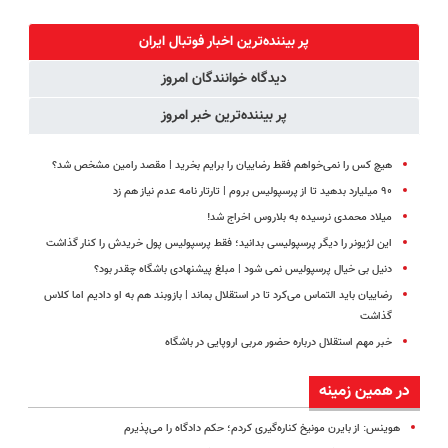
پک سفید
موهات هدیه
فروخته شد
میلیاردر شد.
کننده خانگی
بده
آموزش رایگان
پر بیننده‌ترین اخبار فوتبال ايران
دیدگاه خوانندگان امروز
پر بیننده‌ترین خبر امروز
هیچ کس را نمی‌خواهم فقط رضاییان را برایم بخرید | مقصد رامین مشخص شد؟
۹۰ میلیارد بدهید تا از پرسپولیس بروم | تارتار نامه عدم نیاز هم زد
میلاد محمدی نرسیده به بلاروس اخراج شد!
این لژیونر را دیگر پرسپولیسی بدانید؛ فقط پرسپولیس پول خریدش را کنار گذاشت
دنیل بی خیال پرسپولیس نمی شود | مبلغ پیشنهادی باشگاه چقدر بود؟
رضاییان باید التماس می‌کرد تا در استقلال بماند | بازوبند هم به او دادیم اما کلاس
گذاشت
خبر مهم استقلال درباره حضور مربی اروپایی در باشگاه
در همین زمینه
هوینس: از بایرن مونیخ کناره‌گیری کردم؛ حکم دادگاه را می‌پذیرم