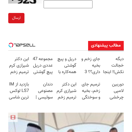
ارسال
مطالب پیشنهادی
دیگه
جای زخم و
دریل و پیچ
مجموعه 47
این دکتر
خجالت
بخیه
گوشتی
عددی دریل
شیرازی کرم
نکش‼️ اینجا
داری؟؟ 3
همه‌کاره با
پیچ گوشتی
ترمیم زخم
قسطی مو
هفته‌ای
گیربکس
شارژی
ایرانی را
دوربین
ترمیم جای
این دکتر
دندان
بازدید از IM
بکار
محوش کن!
هوشمند ⚙️
(تخفیف به
ساخت!!!
لامپی
زخم، بخیه
شیرازی کرم
مصنوعی
LS7 لوکس
(تضمینی)
(نصف
مدت
چرخشی
و سوختگی
ترمیم زخم
سوئیسی |
ترین شاسی
قیمت بازار
محدود)
360 درجه
فقط در 3
ایرانی را
سبک،
بلند برقی
🔥)
فقط امروز
هفته!!😍
ساخت!!!
مقاوم،
ایران در
حراج شد🔥
طبیعی!
باشگاه
پرداخت
ویزیت
انقلاب
درب منزل
رایگان+پرداخت