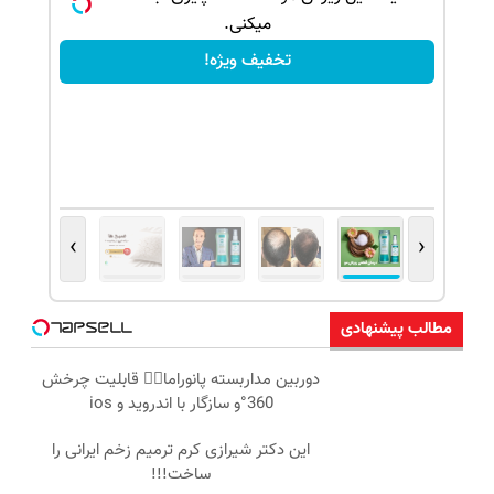
میکنی.
تخفیف ویژه!
›
‹
مطالب پیشنهادی
دوربین مداربسته پانوراما👈🏻 قابلیت چرخش
360°و سازگار با اندروید و ios
این دکتر شیرازی کرم ترمیم زخم ایرانی را
ساخت!!!