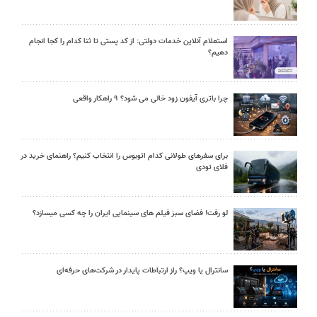
استعلام آنلاین خدمات دولتی: از کد پستی تا ثنا کدام را کجا انجام
دهیم؟
چرا باتری آیفون زود خالی می شود؟ ۹ راهکار واقعی
برای سفرهای طولانی کدام اتوبوس را انتخاب کنیم؟ راهنمای خرید در
فلای تودی
لو رفت! فضای سبز فیلم های سینمایی ایران را چه کسی میسازد؟
سانترال یا ویپ؟ راز ارتباطات پایدار در شرکت‌های حرفه‌ای