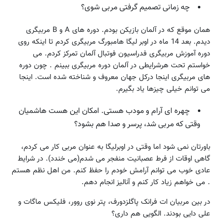
چه زمانی تصمیم گرفتی مربی شوی؟
همان موقع که در آلمان بازیکن بودم. دوره های A و B مربیگری
دیدم. بعد 14 ماه در اوبر لیگا هامبورگ مربیگری کردم تا اینکه روی
دوره آموزش مربیگری فدراسیون فوتبال آلمان تمرکز کردم. می
خواستم تحت هرشرایطی در آلمان دوره مربیگری ببینم . چون دوره
های مربیگری اینجا درکل جهان معروف و شناخته شده است. اینجا
می توانم خیلی چیزها یاد بگیرم.
چهره ای آرام و مودب هستی. امکان این هست هاشمیان
وقتی که مربی شد، پرسر و صدا هم بشود؟
باورتان نمی شود اما وقتی در اوبرلیگا به عنوان مربی کار می کردم،
گاهی اوقات از فرط عصبانیت منفجر می شدم(می خندد). در شرایط
عادی خوب می توانم آرامش خودم را حفظ کنم. من اهل نظم هستم
. می خواهم زیاد کار کنم و آنالیز انجام دهم.
در بین مربیان ات فرانک پاگلزدورف، پتر نوی روور، فلیکس ماگات و
علی دایی بودند. الگویی هم داری؟