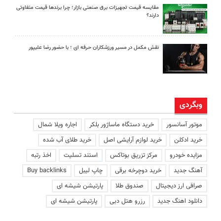
مقایسه قیمت تجهیزات برق صنعتی بازار؛ چرا برندها قیمت متفاوتی
دارند؟
نقش مکمل در مسیر ورزشکاران حرفه ای ؛ با حضور رضا علیپور
وبگردی
موتور آسانسور
خرید دستگاه ماساژور بلکر
اجاره ویلا شمال
خرید ادکلن
خرید لوازم آرایشی اصل
خرید طلای آب شده
مزایده خودرو
مرکز تزریق بوتاکس
استند تسلیت
اخذ رتبه
آهنگ جدید
خرید دوچرخه برقی
چاپ لیبل
Buy backlinks
صرافی ارز دیجیتال
صندوق طلا
پارتیشن شیشه ای
دانلود اهنگ جدید
رزرو هتل دبی
پارتیشن شیشه ای