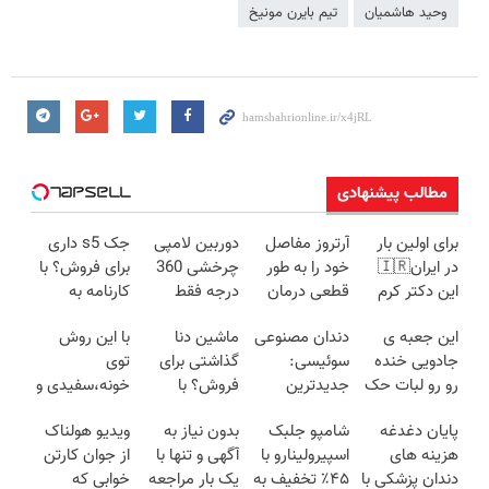
وحید هاشمیان
تیم بایرن مونیخ
مطالب پیشنهادی
برای اولین بار
آرتروز مفاصل
دوربین لامپی
جک s5 داری
در ایران🇮🇷
خود را به طور
چرخشی 360
برای فروش؟ با
این دکتر کرم
قطعی درمان
درجه فقط
کارنامه به
ترمیم کننده 23
کنید!
امروز حراج شد
بهترین قیمت
این جعبه ی
دندان مصنوعی
ماشین دنا
با این روش
روزه ساخت!
◗پرسش‌نامه◖
🔥 پرداخت
بفروش!
جادویی خنده
سوئیسی:
گذاشتی برای
توی
درب منزل
رو رو لبات حک
جدیدترین
فروش؟ با
خونه،سفیدی و
میکنه
فناوری اروپا،
خودرو45 راحت
زیبایی دندوناتو
پایان دغدغه
شامپو جلبک
بدون نیاز به
ویدیو هولناک
خرید40%تخفیف
سبک و مقاوم |
بفروش
برگردون
هزینه های
اسپیرولینارو با
آگهی و تنها با
از جوان کارتن
پرداخت قسطی
(40%off)
دندان پزشکی با
۴۵٪ تخفیف به
یک بار مراجعه
خوابی که