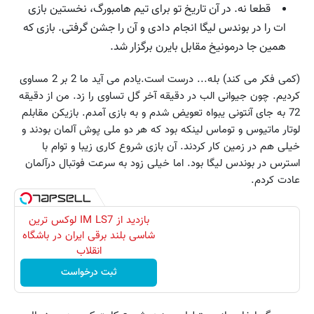
قطعا نه. در آن تاریخ تو برای تیم هامبورگ، نخستین بازی
ات را در بوندس لیگا انجام دادی و آن را جشن گرفتی. بازی که
همین جا درمونیخ مقابل بایرن برگزار شد.
(کمی فکر می کند) بله... درست است.یادم می آید ما 2 بر 2 مساوی
کردیم. چون جیوانی الب در دقیقه آخر گل تساوی را زد. من از دقیقه
72 به جای آنتونی یبواه تعویض شدم و به بازی آمدم. بازیکن مقابلم
لوتار ماتیوس و توماس لینکه بود که هر دو ملی پوش آلمان بودند و
خیلی هم در زمین کار کردند. آن بازی شروع کاری زیبا و توام با
استرس در بوندس لیگا بود. اما خیلی زود به سرعت فوتبال درآلمان
عادت کردم.
بازدید از IM LS7 لوکس ترین
شاسی بلند برقی ایران در باشگاه
انقلاب
ثبت درخواست