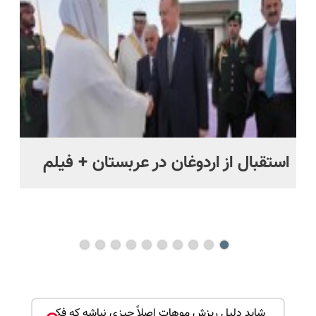
اقساطی😍
استقبال از اردوغان در عربستان + فیلم
شا
باز
ک جهت
شاید دلیل ریزش موهات اصلاً چیزی نباشه که فکر