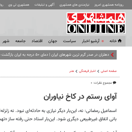
روزنامه همشهری امروز
نیازمندی های همشهری
آگهی و تبلیغات
همشهری تی وی
رو
خانه
آرشیو اخبار
سياست
جهان
اقتصاد
جامعه
شهر
دهلران در صدر گرم‌ ترین شهرهای ایران | دمای ۵۰ درجه به ایران بازگشت ثبت شد
صفحه اصلی
اخبار فرهنگی
هنر
مجموع نظرات: ۰
آوای رستم در کاخ نیاوران
اسماعیل رمضانی: نه، این‌بار دیگر نیازی به حادثه‌ای نبود. نه زلزل
بانی اتفاق غیرطبیعی دیگری شود. این‌بار استاد حتی رفته ساز «ت