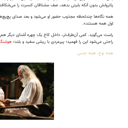
پاترولش بدون آنکه بلیتی بدهد، صف مشتاقان کنسرت را می‌شکافد و
همه نگاه‌ها چندلحظه مجذوب حضور او می‌شود و بعد صدای پچ‌پچ‌ها
اول همه هستند».
راست می‌گوید. کمی آن‌طرف‌تر، داخل کاخ یک چهره آشنای دیگر هم ه
راحتی می‌شود این را فهمید؛ پیرمردی با ریشی سفید و بلند؛
هوشنگ 
د اقساطی طلا و گوشی فقط با یک برگ
به بزرگترین جشنواره ایمپلنت تهر
همه نوع، همه جنس
چک صیادی
! | فقط ۲۵ میلیون !
درخواست اعتبار
رزرورایگان نوبت