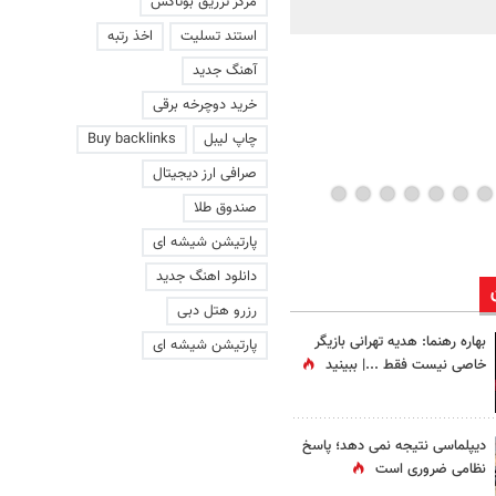
مرکز تزریق بوتاکس
ماند | ویدئو
استند تسلیت
اخذ رتبه
آهنگ جدید
خرید دوچرخه برقی
چاپ لیبل
Buy backlinks
صرافی ارز دیجیتال
صندوق طلا
پارتیشن شیشه ای
دانلود اهنگ جدید
رزرو هتل دبی
بهاره رهنما: هدیه تهرانی بازیگر
پارتیشن شیشه ای
خاصی نیست فقط ...|‌ ببینید
دیپلماسی نتیجه‌ نمی دهد؛ پاسخ
نظامی ضروری است