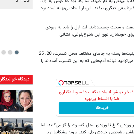
 و نیرنگی به کار گیرند، سال‌ها بود که گوش به آوای
خود + ویدئو
غیرطبیعی دیگری بیفتد. این‌بار استاد بی‌بهانه آمده بود
فت و سخت چسبیده‌اند. لت اول را باید به ورودی
رای خودشان. توی این شلوغ‌پلوغی، نشانی
این موضوع را بلندگوهای کاخ چندبار به همه یادآوری می‌کنند. این بلیت‌ها بسته به جاهای مختلف محل کنسرت، 20، 25
ی‌توانید قیافه آدم‌هایی که به این کنسرت آمده‌اند را
دیدگاه خوانندگان
الان طلا بخر پولشو 4 ماه دیگه بده! سرمایه‌گذاری
طلا با اقساط بی‌بهره
خریدطلا
ر ورودی کاخ تا ورودی محل کنسرت را گز می‌کنند. اما
با ماشین شخصی خودش طی کند. پرویز مشکاتیان با