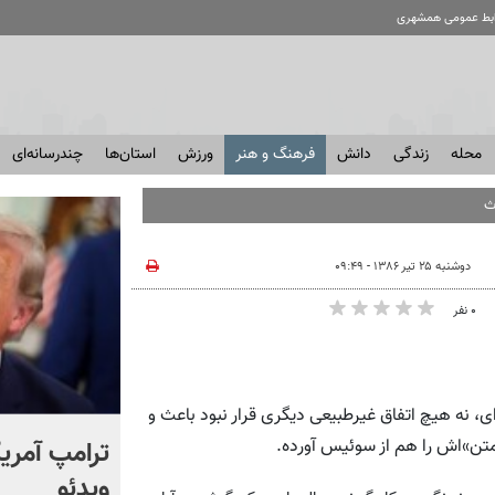
ابط عمومی همشهری
محله
زندگی
دانش
فرهنگ و هنر
ورزش
استان‌ها
چندرسانه‌ای
دوشنبه ۲۵ تیر ۱۳۸۶ - ۰۹:۴۹
۰ نفر
ه‌ای، نه هیچ اتفاق غیرطبیعی دیگری قرار نبود باعث و
انتشار برای اولین بار؛ واکنش
ترامپ آمریکا
همتن»‌اش را هم از سوئیس آورده.
شهید لاریجانی به رد صلاحیت
ویدئو