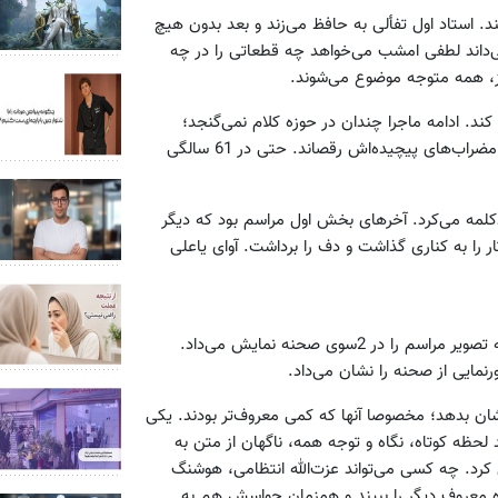
. استاد اول تفألی به حافظ می‌زند و بعد بدون هیچ
داند لطفی امشب می‌خواهد چه قطعاتی را در چه
از، همه متوجه موضوع می‌شوند.
 کند. ادامه ماجرا چندان در حوزه کلام نمی‌گنجد؛
استاد دستش که به ساز گرم شد، تهمتن را هرطور که می‌خواست با مضراب‌های پیچیده‌اش رقصاند. حتی در 61 سالگی
کلمه می‌کرد. آخرهای بخش اول مراسم بود که دیگر
ر را به کناری گذاشت و دف را برداشت. آوای یاعلی
محلی که برای کنسرت آماده کرده بودند، دوتا ویدئوپروژکتور داشت که تصویر مراسم را در 2سوی صحنه نمایش می‌داد.
مایی از صحنه را نشان می‌داد.
ان بدهد؛ مخصوصا آنها که کمی معروف‌تر بودند. یکی
 لحظه کوتاه، نگاه و توجه همه، ناگهان از متن به
رد. چه کسی می‌تواند عزت‌الله انتظامی، هوشنگ
ه معروف دیگر را ببیند و همزمان حواسش هم به