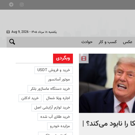
- یکشنبه ۱۸ مرداد ۱۴۰۵
Aug 9, 2026
عکس
کسب و کار
حوادث
وبگردی
خرید و فروش USDT
موتور آسانسور
خرید دستگاه ماساژور بلکر
اجاره ویلا شمال
خرید ادکلن
خرید لوازم آرایشی اصل
خرید طلای آب شده
 را نابود می‌کند؟ |
تصویری دردناک از دلفینی ک
مزایده خودرو
یک هفته کنار جسد بچه‌اش