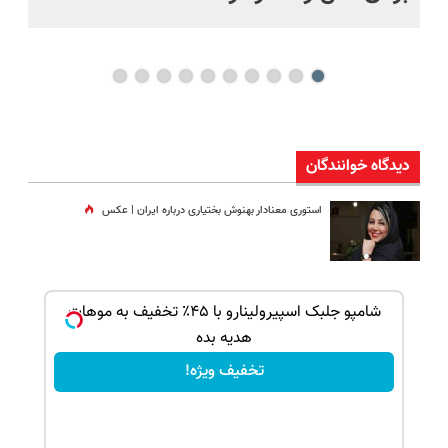
دیدگاه خوانندگان
استوری معنادار بهنوش بختیاری درباره ایران | عکس
بک!
شامپو جلبک اسپیرولینارو با ۴۵٪ تخفیف به موهات
هدیه بده
تخفیف ویژه!