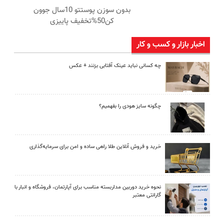
بدون سوزن پوستتو 10سال جوون
کن50%تخفیف پاییزی
اخبار بازار و کسب و کار
چه کسانی نباید عینک آفتابی بزنند + عکس
چگونه سایز هودی را بفهمیم؟
خرید و فروش آنلاین طلا راهی ساده و امن برای سرمایه‌گذاری
نحوه خرید دوربین مداربسته مناسب برای آپارتمان، فروشگاه و انبار با
گارانتی معتبر