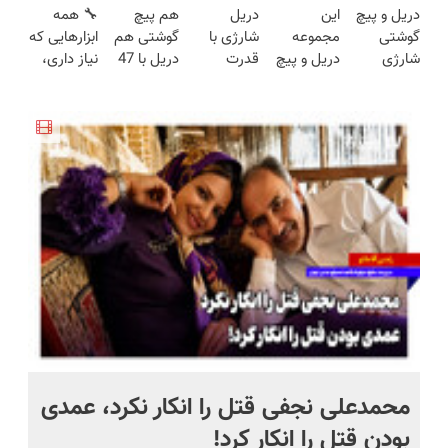
دریل و پیچ
این
دریل
هم پیچ
🔧 همه
(تخفیف به
هفته!!😍
هوشمند ⚙️
(جدید)
ساخت!!!
گوشتی
مجموعه
شارژی با
گوشتی هم
ابزارهایی که
مدت
(نصف
شارژی
دریل و پیچ
قدرت
دریل با 47
نیاز داری،
محدود)
قیمت بازار
فوق‌قدرت با
گوشتی رو با
سوپرمن😉
تیکه
توی یه کیف
🔥)
کنترل
گارانتی و
(مجموعه47عددی
کاربردی! تا
جمع شده!
سرعت ⚡
نصف قیمت
با گارانتی
تخفیف داره
تخفیف به
(همراه با
بخر!😉
تعویض)
بخرش!🔥
مدت
متعلقات)
محدود
 به خاک
محمدعلی نجفی قتل را انکار نکرد، عمدی
عل
بودن قتل را انکار کرد!
آز