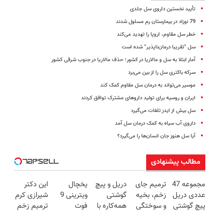
تأیید نخستین داروی سل جلدی
79 نوزاد در بیمارستان رم مسلول شدند
خطر سل مقاوم، اروپا را تهدید می‌کند
سل "تقریبا درمان‌ناپذیر" شده است
آمار ابتلا به سل و مالاریا در کشور؛ حذف مالاریا در جنوب شرقی کشور
سرکه باکتری سل را از بین می‌برد
موسیر می‌تواند به درمان سل مقاوم کمک کند
ایران و روسیه برای تولید داروهای مشترک توافق کردند
سل بیش از ایدز تلفات می‌گیرد
داروی آب سیاه به کمک درمان سل آمد
آیا سل هنوز جان انسان‌ها را می‌گیرد؟
مطالب پیشنهادی
مجموعه 47
ترمیم جای
دریل و پیچ
یخچال
این دکتر
عددی دریل
زخم، بخیه
گوشتی
ویترینی 9
شیرازی کرم
پیچ گوشتی
و سوختگی
همه‌کاره با
فوت
ترمیم زخم
شارژی
فقط در 3
گیربکس
ایستکول
ایرانی را