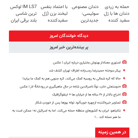
زیبایی دندوناتو
میلیاردر شد.
بدونی! " دوره
میده🔥
حمله به زردی
دندان مصنوعی
با اعتماد بنفس
IM LS7 لوکس
برگردون
آموزش رایگان
رایگان "
دندان ها با ژل
سوئیسی:
لبخند بزن (ژل
ترین شاسی
(40%off)
سفید کننده
جدیدترین
سفیدکننده
بلند برقی ایران
دندان!
فناوری اروپا،
دندان40%تخفیف)
خرید40%تخفیف
سبک و مقاوم |
دیدگاه خوانندگان امروز
پرداخت قسطی
پر بیننده‌ترین خبر امروز
استوری معنادار بهنوش بختیاری درباره ایران | عکس
پیکر سوخته حمیدرضا رجب‌زاده اطراف تهران کشف شد
حالا که کره شمالی به روسیه کمک می‌کند، کره جنوبی هم به کمک ما بیاید!
«دوستعلی خان، نوۀ ناصرالدین شاه» در حال ماهیگیری در رودخانۀ لار | عکس
اخراج بالاتر از ۲۰ ساله ها از خیابان ها + اینفوگرافیک
تصاویر خیره‌کننده ازچهره خون‌آلود توله یوزها پس از خوردن شکار
نتانیاهو: ایران به کشورهای منطقه حمله می‌کند، اما به اسرائیل نه؛ ممکن است به
ما هم حمله کند ...!
در همین زمینه