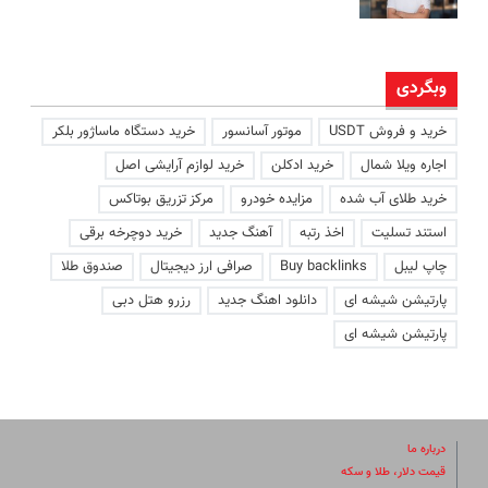
وبگردی
خرید و فروش USDT
موتور آسانسور
خرید دستگاه ماساژور بلکر
اجاره ویلا شمال
خرید ادکلن
خرید لوازم آرایشی اصل
خرید طلای آب شده
مزایده خودرو
مرکز تزریق بوتاکس
استند تسلیت
اخذ رتبه
آهنگ جدید
خرید دوچرخه برقی
چاپ لیبل
Buy backlinks
صرافی ارز دیجیتال
صندوق طلا
پارتیشن شیشه ای
دانلود اهنگ جدید
رزرو هتل دبی
پارتیشن شیشه ای
درباره ما
قیمت دلار، طلا و سکه