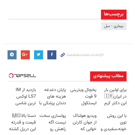
برچسب‌ها
بیماری - سل
مطالب پیشنهادی
برای اولین بار
یخچال ویترینی
پایان دغدغه
بازدید از IM
در ایران🇮🇷
9 فوت
هزینه های
LS7 لوکس
این دکتر کرم
ایستکول
دندان پزشکی با
ترین شاسی
ترمیم کننده 23
(جدید)
پک سفید
بلند برقی ایران
با این روش
ویدیو هولناک
پولسازی سخت
دستا بالا🙌🏻
روزه ساخت!
کننده خانگی
در باشگاه
توی
از جوان کارتن
نیست اگه
قیمت و قدرته
انقلاب
خونه،سفیدی و
خوابی که
راهش رو
این دریل کشته