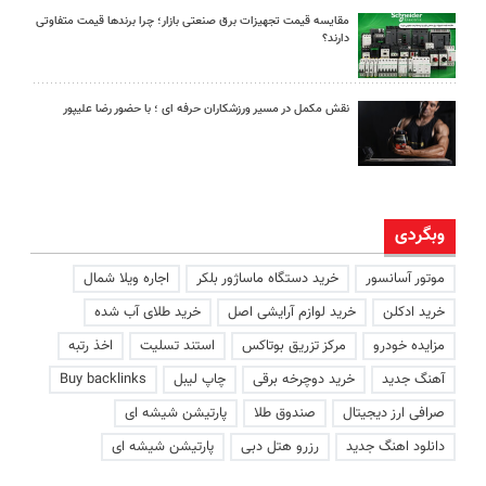
مقایسه قیمت تجهیزات برق صنعتی بازار؛ چرا برندها قیمت متفاوتی
دارند؟
نقش مکمل در مسیر ورزشکاران حرفه ای ؛ با حضور رضا علیپور
وبگردی
موتور آسانسور
خرید دستگاه ماساژور بلکر
اجاره ویلا شمال
خرید ادکلن
خرید لوازم آرایشی اصل
خرید طلای آب شده
مزایده خودرو
مرکز تزریق بوتاکس
استند تسلیت
اخذ رتبه
آهنگ جدید
خرید دوچرخه برقی
چاپ لیبل
Buy backlinks
صرافی ارز دیجیتال
صندوق طلا
پارتیشن شیشه ای
دانلود اهنگ جدید
رزرو هتل دبی
پارتیشن شیشه ای