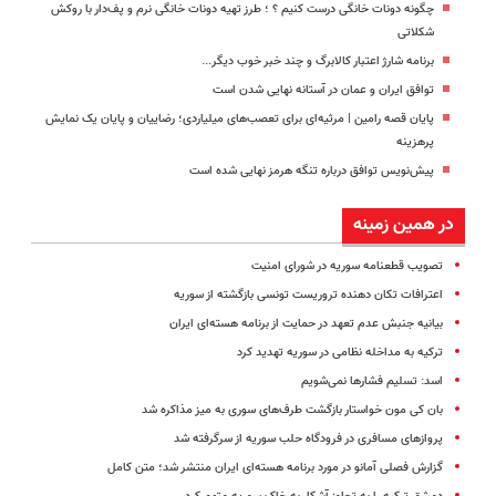
چگونه دونات خانگی درست کنیم ؟ ؛ طرز تهیه دونات خانگی نرم و پف‌دار با روکش
شکلاتی
برنامه شارژ اعتبار کالابرگ و چند خبر خوب دیگر...
توافق ایران و عمان در آستانه نهایی شدن است
پایان قصه رامین | مرثیه‌ای برای تعصب‌های میلیاردی؛ رضاییان و پایان یک نمایش
پرهزینه
پیش‌نویس توافق درباره تنگه هرمز نهایی شده است
در همین زمینه
تصویب قطعنامه سوریه در شورای امنیت
اعترافات تکان دهنده تروریست تونسی بازگشته از سوریه
بیانیه جنبش عدم تعهد در حمایت از برنامه هسته‌ای ایران
ترکیه به مداخله نظامی در سوریه تهدید کرد
اسد: تسلیم فشارها نمی‌شویم
بان‌ کی‌ مون خواستار بازگشت طرف‌های سوری به میز مذاکره شد
پروازهای مسافری در فرودگاه حلب سوریه از سرگرفته شد
گزارش فصلی آمانو در مورد برنامه هسته‌ای ایران منتشر شد؛ متن کامل