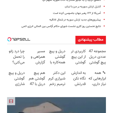
دمشق ترکیه را به تجاوز آشکار به خاک سوریه متهم کرد
کنترل ارتش سوریه بر مرز با لبنان
آمریکا از ۱۲۲ رهبر جهان جاسوسی کرده است
پیشروی‌های جدید ارتش سوریه در شمال لاذقیه
نتایج نخستین روز کاری نشست شورای حکام آژانس بین المللی انرژی اتمی
مطالب پیشنهادی
مجموعه 47
کاربردی تر
دریل و پیچ
مسیر
چرا درد زانو
عددی دریل
از این پیچ
گوشتی
همراهی و
را تحمل
پیچ گوشتی
گوشتی
همه‌کاره با
گزارش
می‌کنی؟
شارژی
نداریم! 47
گیربکس
عملکرد
خیلی ساده
🔧 همه
به اندازش
این دکتر
هم پیچ
دریل و پیچ
(تخفیف به
تیکه
هوشمند ⚙️
گروه اسنپ
درمنزل
ابزارهایی که
نگاه نکن
شیرازی کرم
گوشتی هم
گوشتی
مدت
کاربردی با
(نصف
در ۱۴۰۴
درمانش کن
نیاز داری،
قدرتش
ترمیم زخم
دریل با 47
شارژی
محدود)
ضمانت
قیمت بازار
توی یه کیف
درحد هالکه
ایرانی را
تیکه
فوق‌قدرت با
بازگشت
🔥)
جمع شده!
😉 (پرداخت
ساخت!!!
کاربردی! تا
کنترل
تخفیف به
درب
تخفیف داره
سرعت ⚡
مدت
منزل+گارانتی
بخرش!🔥
(همراه با
محدود
تعویض)
متعلقات)