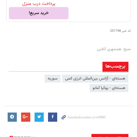
پرداخت درب منزل
خرید سریع!
کد خبر
251746
منبع: همشهری آنلاین
برچسب‌ها
هسته‌ای - آژانس بین‌المللی انرژی اتمی
سوریه
هسته‌ای - یوکیا آمانو