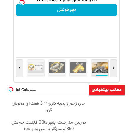
گردونه شانس ps5 جایزه میده 🔥
بچرخونش
›
‹
مطالب پیشنهادی
جای زخم و بخیه داری؟؟ 3 هفته‌ای محوش
کن!
دوربین مداربسته پانوراما👈🏻 قابلیت چرخش
360°و سازگار با اندروید و ios