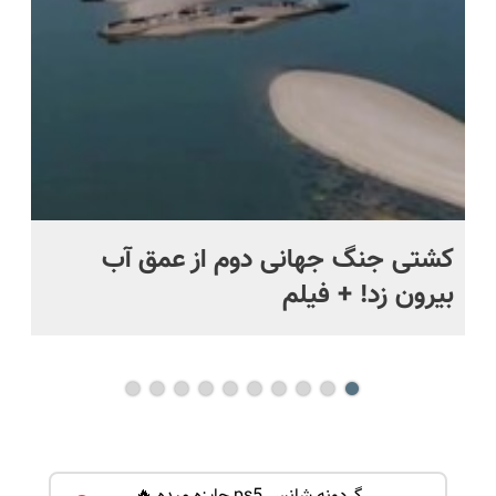
ماه +
کشتی‌ جنگ جهانی دوم از عمق آب
اف
بیرون زد! + فیلم
ما