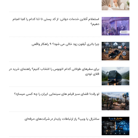
استعلام آنلاین خدمات دولتی: از کد پستی تا ثنا کدام را کجا انجام
دهیم؟
چرا باتری آیفون زود خالی می شود؟ ۹ راهکار واقعی
برای سفرهای طولانی کدام اتوبوس را انتخاب کنیم؟ راهنمای خرید در
فلای تودی
لو رفت! فضای سبز فیلم های سینمایی ایران را چه کسی میسازد؟
سانترال یا ویپ؟ راز ارتباطات پایدار در شرکت‌های حرفه‌ای