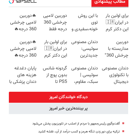
مطالب پیشنهادی
برای اولین بار
با این روش
دوربین لامپی
🔥دوربین
در ایران🇮🇷
توی
چرخشی 360
لامپی چرخشی
این دکتر کرم
خونه،سفیدی و
درجه فقط
360 درجه🔥
ترمیم کننده 23
زیبایی دندوناتو
امروز حراج شد
پرداخت درب
دوربین
دندان مصنوعی
برای اولین بار
🔥دوربین
روزه ساخت!
برگردون
🔥 پرداخت
منزل + گارانتی
مداربسته با
سوئیسی:
در ایران🇮🇷
لامپی چرخشی
(40%off)
درب منزل
تعویض
چرخش 360°
جدیدترین
این دکتر کرم
360 درجه🔥
+ تخفیف
فناوری اروپا،
ترمیم کننده 23
دارای دزدگیر
دندان مصنوعی
دندان مصنوعی
گردونه شانس
پایان دغدغه
(ضمانت
سبک و مقاوم |
روزه ساخت!
حرکتی
با تکنولوژی
سوئیسی |
بدون پوچ از
هزینه های
تعویض +
پرداخت قسطی
دیجیتال
سبک، مقاوم،
PS5 تا
دندان پزشکی با
پرداخت درب
سوئیسی🇨🇭
طبیعی! ویزیت
آیفون17 و بیت
پک سفید
منزل)
رایگان+پرداخت
کوین 🔥
کننده خانگی
دیدگاه خوانندگان امروز
اقساطی😍
پر بیننده‌ترین خبر امروز
گفت‌وگوی رئیس‌جمهور با مردم از امشب در تلویزیون پخش می‌شود
ترکیه برای دور زدن تنگه هرمز و کسب درآمد از آن، نقشه کشید