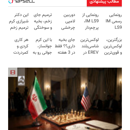
مطالب پیشنهادی
رونمایی
رونمایی از
دوربین
ترمیم جای
این دکتر
رسمی IM
IM LS9،
لامپی
زخم، بخیه
شیرازی کرم
LS9
پرچم‌دار
چرخشی
و سوختگی
ترمیم زخم
لوکس‌ترین
فوق‌لوکس
360 درجه
فقط در 3
ایرانی را
بزرگترین،
لوکس‌ترین
جای بخیه
با این کرم
هر کاری
EREV در
EREV وارد
فقط امروز
هفته!!😍
ساخت!!!
لوکس‌ترین
شاسی‌بلند
داری؟؟ فقط
جوانساز،
کردی و
ایران
بازار ایران
حراج شد🔥
و قوی‌ترین
EREV در
در 3 هفته
جوانی رو به
کمردردت
شد
پرداخت
شاسی بلند
ایران، توسط
ترمیمش
خودت
درمان نشد؟
درب منزل
EREV در
نیکا موتور
کن!😍
برگردون(50%
پر کردن
در ایران
رونمایی
تخفیف)
پرسشنامه و
رونمایی شد
شد!
دریافت راه
حل