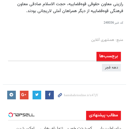
رازینی معاون حقوقی قوه‌قضاییه، حجت الاسلام صادقی معاون
فرهنگی قوه‌قضاییه از دیگر همراهان آملی لاریجانی بودند.
کد خبر
248036
منبع: همشهری آنلاین
برچسب‌ها
دهه فجر
مطالب پیشنهادی
برای اولین بار
کمردردت خوب
تنها راه رهایی
لوکس‌ترین