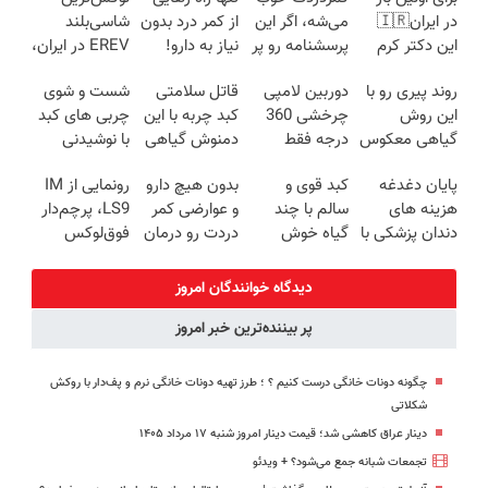
در ایران🇮🇷
می‌شه، اگر این
از کمر درد بدون
شاسی‌بلند
این دکتر کرم
پرسشنامه رو پر
نیاز به دارو!
EREV در ایران،
ترمیم کننده 23
کنی!!
(◂پرسش‌نامه)
توسط نیکا
روند پیری رو با
دوربین لامپی
قاتل سلامتی
شست و شوی
روزه ساخت!
موتور رونمایی
این روش
چرخشی 360
کبد چربه با این
چربی های کبد
شد!
گیاهی معکوس
درجه فقط
دمنوش گیاهی
با نوشیدنی
کن
امروز حراج شد
کبدتو بیمه کن
گیاهی(55%تخفیف)
پایان دغدغه
کبد قوی و
بدون هیچ دارو
رونمایی از IM
🔥 پرداخت
هزینه های
سالم با چند
و عوارضی کمر
LS9، پرچم‌دار
درب منزل
دندان پزشکی با
گیاه خوش
دردت رو درمان
فوق‌لوکس
پک سفید
طعم
کن!
EREV وارد بازار
کننده خانگی
(پرسش‌نامه)
ایران شد
دیدگاه خوانندگان امروز
پر بیننده‌ترین خبر امروز
چگونه دونات خانگی درست کنیم ؟ ؛ طرز تهیه دونات خانگی نرم و پف‌دار با روکش
شکلاتی
دینار عراق کاهشی شد؛ قیمت دینار امروز شنبه ۱۷ مرداد ۱۴۰۵
تجمعات شبانه جمع می‌شود؟ + ویدئو