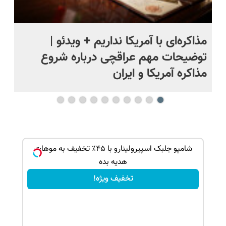
مذاکره‌ای با آمریکا نداریم + ویدئو |
وا
ل
توضیحات مهم عراقچی درباره شروع
حم
مذاکره آمریکا و ایران
بک!
شامپو جلبک اسپیرولینارو با ۴۵٪ تخفیف به موهات
هدیه بده
تخفیف ویژه!