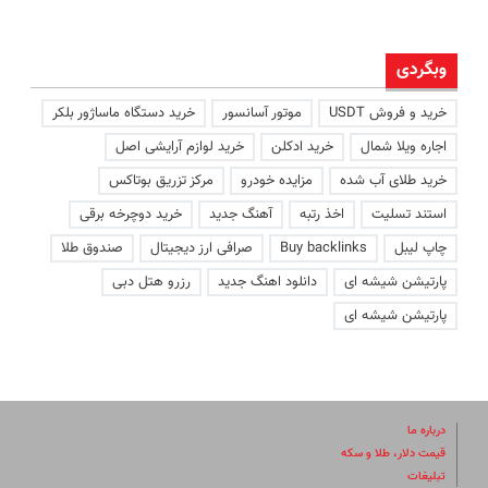
وبگردی
خرید و فروش USDT
موتور آسانسور
خرید دستگاه ماساژور بلکر
اجاره ویلا شمال
خرید ادکلن
خرید لوازم آرایشی اصل
خرید طلای آب شده
مزایده خودرو
مرکز تزریق بوتاکس
استند تسلیت
اخذ رتبه
آهنگ جدید
خرید دوچرخه برقی
چاپ لیبل
Buy backlinks
صرافی ارز دیجیتال
صندوق طلا
پارتیشن شیشه ای
دانلود اهنگ جدید
رزرو هتل دبی
پارتیشن شیشه ای
درباره ما
قیمت دلار، طلا و سکه
تبلیغات