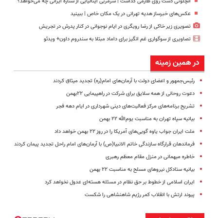
آنچلوتی دست روی طارمی گذاشت | سرمربی ایتالیایی از ستاره ایرانی چه می‌خواهد؟
عکس‌های خبرساز هدیه تهرانی در یک مکان خاص | ببینید
تصویری زیر خاکی از رضا رویگری در ایام نوجوانی در کنار پدرش در تجریش
تصاویری از سوگواری غم انگیز برای داماد مبتلا به سندروم داون+ ویدئو
در همین زمینه
رئیس‌جمهور و اعضای دولت با آرمان‌های امام(ره) تجدید میثاق کردند
دعوت روحانی از همه سلایق برای شرکت در راهپیمایی ۲۲بهمن
تشریح برنامه‌های مرکز فعالیت‌های دینی شهرداری در ایام دهه فجر
بیانیه سپاه تهران به مناسبت یوم‌الله ۲۲ بهمن
ملت ایران جواب یاوه گویی‌های آمریکا را در روز ۲۲ بهمن خواهد داد
فرماندهان قرارگاه سازندگی خاتم الانبیا(ص) با آرمان‌های امام راحل تجدید پیمان کردند
خاطره میهمانی در منزل مقام معظم رهبری
بیانیه ستادکل نیروهای مسلح به مناسبت ۲۲ بهمن
ایران اسلامی از خطوط بر حق نظام در مسئله هسته‌ای عدول نخواهد کرد
پیوند ارتش با انقلاب کمر رژیم شاهنشاهی را شکست