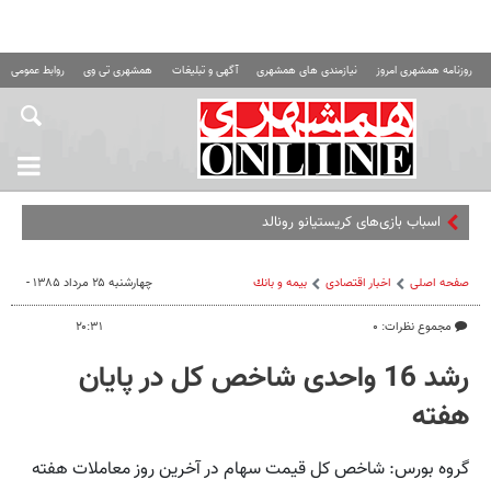
روزنامه همشهری امروز
نیازمندی های همشهری
آگهی و تبلیغات
همشهری تی وی
روابط عمومی ه
اسباب‌ بازی‌های کریستیانو رونالدو را ببی
صفحه اصلی
اخبار اقتصادی
بيمه و بانك
چهارشنبه ۲۵ مرداد ۱۳۸۵ -
مجموع نظرات: ۰
۲۰:۳۱
رشد 16 واحدی شاخص کل در پایان
هفته
گروه بورس: شاخص کل قیمت سهام در آخرین روز معاملات هفته