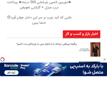
🔥دوربین لامپی چرخشی 360 درجه🔥 پرداخت
درب منزل + گارانتی تعویض
بلایی که کبد چرب بر سر این دختر جوان آورد😓
حتما ببین
اخبار بازار و کسب و کار
چگونه پیراهن مردانه را با شلوار جین یا پارچه‌ای ست کنیم؟
امین امینی با اندرز مسیر تازه‌ای برای آموزش شخصی‌سازی‌شده ایجاد
کرد
بعد از یک عمل ناموفق، جراح بینی ترمیمی را چگونه انتخاب کنیم؟
استعلام آنلاین خدمات دولتی: از کد پستی تا ثنا کدام را کجا انجام
دهیم؟