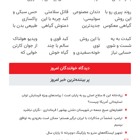
گیاهی(55%تخفیف)
امروز حراج شد
پک سفید
میکنه انگار
روند پیری رو با
دندان مصنوعی
قاتل سلامتی
حس سبکی و
🔥 پرداخت
کننده خانگی
20سال جوون
این روش
سوئیسی:
کبد چربه با این
پاکسازی
درب منزل
شدی🔥
گیاهی معکوس
جدیدترین
دمنوش گیاهی
طبیعی بدن با
کن
فناوری اروپا،
کبدتو بیمه کن
دمنوش
کبدت به یه
با این روش
کبد قوی و
ویدیو هولناک
سبک و مقاوم |
کبد55%تخفیف
شست و شوی
توی
سالم با چند
از جوان کارتن
پرداخت قسطی
حسابی نیاز
خونه،سفیدی و
گیاه خوش
خوابی که
داره!
زیبایی دندوناتو
طعم
میلیاردر شد.
برگردون
آموزش رایگان
دیدگاه خوانندگان امروز
(40%off)
پر بیننده‌ترین خبر امروز
زرادخانه این ۵ سلاح اصلی رو به پایان است | پیامدهای ویژه فرسایش توان
تسلیحاتی آمریکا چیست؟
انفجارهای صبح جمعه در شهرستان دشتی بوشهر | فرمانداری : نگران نباشید
ترامپ: شخصاً در مذاکرات با ایران درگیر هستم؛ ممکن است به‌زودی به توافق
برسیم
تجهیز ایستگاه‌های مترو به پارکینگ دوچرخه تا پایان سال