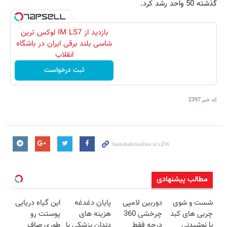
گذشته 50 واحد رشد کرد.
بازدید از IM LS7 لوکس ترین
شاسی بلند برقی ایران در باشگاه
انقلاب
ثبت درخواست
کد خبر
2397
مطالب پیشنهادی
شست و شوی
دوربین لامپی
پایان دغدغه
این گیاه دریایی
چربی های کبد
چرخشی 360
هزینه های
پوستت رو
با نوشیدنی
درجه فقط
دندان پزشکی با
طوری صاف