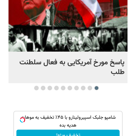
پاسخ مورخ آمریکایی به فعال سلطنت
با
طلب
بک!
شامپو جلبک اسپیرولینارو با ۴۵٪ تخفیف به موهات
هدیه بده
تخفیف ویژه!