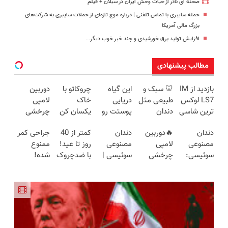
صحنه ای نادر از حیات وحش ایران در سبلان + فیلم
حمله سایبری با تماس تلفنی | درباره موج تازه‌ای از حملات سایبری به شرکت‌های
بزرگ مالی آمریکا
افزایش تولید برق خورشیدی و چند خبر خوب دیگر...
مطالب پیشنهادی
بازدید از IM
🦷 سبک و
این گیاه
چروکاتو با
دوربین
LS7 لوکس
طبیعی مثل
دریایی
خاک
لامپی
ترین شاسی
دندان
پوستت رو
یکسان کن
چرخشی
بلند برقی
خودت!
طوری صاف
(روش
360 درجه
دندان
🔥دوربین
دندان
کمتر از 40
جراحی کمر
ایران در
نصب آسان
میکنه
خانگی+آسان+به
فقط امروز
مصنوعی
لامپی
مصنوعی
روز تا عید!
ممنوع
باشگاه
و پرداخت
انگار20سال
صرفه)
حراج شد🔥
سوئیسی:
چرخشی
سوئیسی |
با ضدچروک
شده!
انقلاب
اقساطی 💳
جوون شدی
پرداخت
جدیدترین
360 درجه
سبک،
جلبک جوان
میخوای
📍 تهران
🔥لینک
درب منزل
فناوری
🔥 پرداخت
مقاوم،
شو40%تخفیف
کمرت رو در
خرید
اروپا، سبک
درب منزل
طبیعی!
منزل درمان
و مقاوم |
+ گارانتی
ویزیت
کنی؟
پرداخت
تعویض
رایگان+پرداخت
((پرسش‌نامه))
قسطی
اقساطی😍