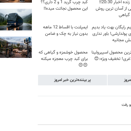
پخش زنده اخبار 20:30‼️
کبد چرب گرید 1 و 2 داری؟؟
ی از آسان ترین روش
این محصول نجاتت میده‼️
 گیاهی
م رایگان بهت یاد بدیم
ایمپلنت با اقساط 12 ماهه
پولدارشی! باور نداری
بدون نیاز به چک و ضامن
نش مجانیه
رین محصول اسپیرولینا
محصول خوشمزه و گیاهی که
اغری! تخفیف ویژه:😍
برای کبد چرب معجزه میکنه
😍😍
مروز
پر بیننده‌ترین خبر امروز
و رفت