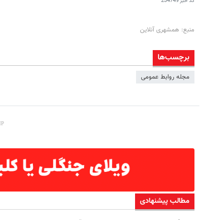
کد خبر
234749
منبع: همشهری آنلاین
برچسب‌ها
مجله روابط عمومی
مطالب پیشنهادی