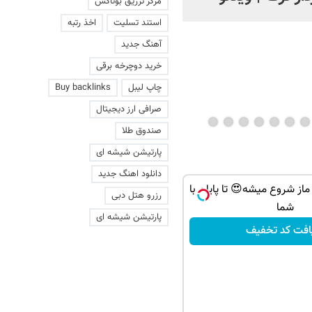
مرکز تزریق بوتاکس
استند تسلیت
اخذ رتبه
آهنگ جدید
خرید دوچرخه برقی
چاپ لیبل
Buy backlinks
صرافی ارز دیجیتال
صندوق طلا
پارتیشن شیشه ای
دانلود اهنگ جدید
 ماز شروع میشه😍 تا پایان با
رزرو هتل دبی
شما
پارتیشن شیشه ای
افت کد تخفیف