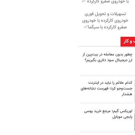
با خودروی صفرو کارکرده ✅
تسهیلات و تحویل فوری
خودروی کارکرده با خودروی
صفرو کارکرده با سیگما✅
 و کار
چطور بدون معامله در بیت‌پین از
ارز دیجیتال سود دلاری بگیریم؟
کدام علائم را نباید در اینترنت
جست‌وجو کرد؛ فهرست نشانه‌های
هشدار
اوریکس گیم؛ مرجع خرید یوسی
پابجی موبایل