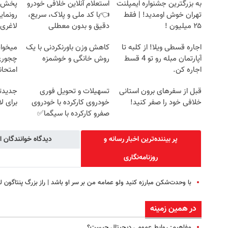
به بزرگترین جشنواره ایمپلنت
استعلام آنلاین خلافی خودرو
تهران خوش اومدید! | فقط
👈با کد ملی و پلاک، سریع،
رونمای
۲۵ میلیون !
دقیق و بدون معطلی
لاغری
اجاره‌ قسطی ویلا! از کلبه تا
کاهش وزن باورنکردنی با یک
میخوای
آپارتمان مبله رو تو 4 قسط
روش خانگی و خوشمزه
چجوری 
اجاره کن.
امتحا
قبل از سفرهای برون استانی
تسهیلات و تحویل فوری
جدیدت
خلافی خود را صفر کنید!
خودروی کارکرده با خودروی
برای ل
صفرو کارکرده با سیگما✅
پر بیننده‌ترین اخبار رسانه و
دیدگاه خوانندگان ا
روزنامه‌نگاری
با وحدت‌شکن مبارزه کنید ولو عمامه من بر سر او باشد | راز بزرگ پنتاگون ل
در همین زمینه
مفاهیم: روابط عمومی دیجیتال چیست؟