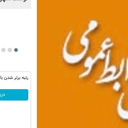
خیر؟!
‌ها تا روز
جک s5 داری برای فروش؟ با کارنامه به
رتبه برتر شدن با
بهترین قیمت بفروش!
ثبت درخواست
دری