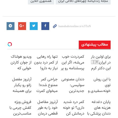
مجله زندگینامه چهره‌های دفاعی ایران
همشهری آنلاین
مطالب پیشنهادی
برای اولین بار
کمردردت خوب
تنها راه رهایی
ویدیو هولناک
در ایران🇮🇷
می‌شه، اگر این
از کمر درد بدون
از جوان کارتن
این دکتر کرم
پرسشنامه رو پر
نیاز به دارو!
خوابی که
ترمیم کننده 23
کنی!!
(◂پرسش‌نامه)
میلیاردر شد.
با این روش
دندان مصنوعی
جراحی کمر
آرتروز مفصل
روزه ساخت!
آموزش رایگان
توی
سوئیسی:
ممنوع شده!
زانو رو یکبار
خونه،سفیدی و
جدیدترین
میخوای کمرت
برای همیشه
زیبایی دندوناتو
فناوری اروپا،
رو در منزل
درمان کن!
پایان دغدغه
کمر درد شدید
آرتروز مفاصل
فروش ویژه
برگردون
سبک و مقاوم |
درمان کنی؟
◗پرسش‌نامه◖
هزینه های
داری؟ تو خونه
خود را به طور
کفش چرمی با
(40%off)
پرداخت قسطی
((پرسش‌نامه))
دندان پزشکی با
درمانش کن
قطعی درمان
مناسب‌ترین