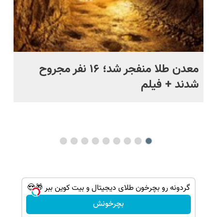
ج
معدن طلا منفجر شد؛ ۱۶ نفر مجروح
خن
شدند + فیلم
رو
فا
می
گردونه رو بچرخون طلای دیجیتال و بیت کوین ببر 🎁😍
بچرخونش