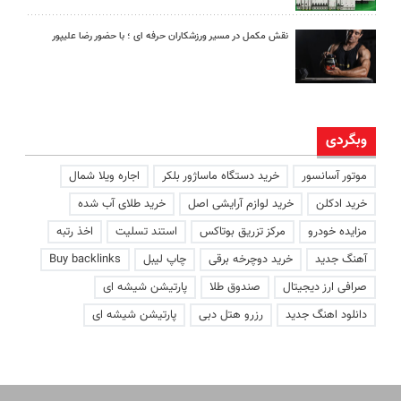
نقش مکمل در مسیر ورزشکاران حرفه ای ؛ با حضور رضا علیپور
وبگردی
موتور آسانسور
خرید دستگاه ماساژور بلکر
اجاره ویلا شمال
خرید ادکلن
خرید لوازم آرایشی اصل
خرید طلای آب شده
مزایده خودرو
مرکز تزریق بوتاکس
استند تسلیت
اخذ رتبه
آهنگ جدید
خرید دوچرخه برقی
چاپ لیبل
Buy backlinks
صرافی ارز دیجیتال
صندوق طلا
پارتیشن شیشه ای
دانلود اهنگ جدید
رزرو هتل دبی
پارتیشن شیشه ای