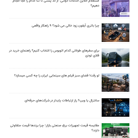
استعلام آنلاین خدمات دولتی: از کد پستی تا ثنا کدام را کجا انجام
دهیم؟
چرا باتری آیفون زود خالی می شود؟ ۹ راهکار واقعی
برای سفرهای طولانی کدام اتوبوس را انتخاب کنیم؟ راهنمای خرید در
فلای تودی
لو رفت! فضای سبز فیلم های سینمایی ایران را چه کسی میسازد؟
سانترال یا ویپ؟ راز ارتباطات پایدار در شرکت‌های حرفه‌ای
مقایسه قیمت تجهیزات برق صنعتی بازار؛ چرا برندها قیمت متفاوتی
دارند؟