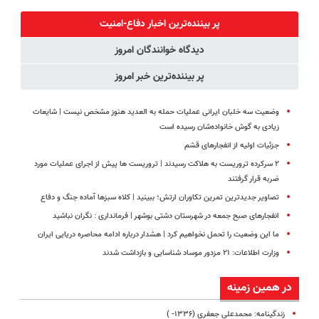
پک سفید
(◂پرسش‌نامه
کنید!
قیمت+پرداخت
کننده خانگی
رو پرکن)
◗پرسش‌نامه◖
اقساطی
پر بیننده‌ترین اخبار دفاع-امنیت
دیدگاه خوانندگان امروز
پر بیننده‌ترین خبر امروز
وضعیت سه خلبان ایرانی عملیات حمله به العدید هنوز مشخص نیست | شایعات
زیادی به گوش خانواده‌شان رسیده است
جزئیات اولیه از انفجارهای قشم
۲ سرکرده تروریست به هلاکت رسیدند | تروریست ها پیش از اجرای عملیات مورد
ضربه قرار گرفتند
تصاویر جدیدترین تمرین تکاوران ارتش؛ ببینید | کلاه سبزها آماده جنگ و دفاع
انفجارهای صبح جمعه در شهرستان دشتی بوشهر | فرمانداری : نگران نباشید
ما این وضعیت را تحمل نخواهیم کرد | هشدار درباره ادامه محاصره دریایی ایران
وزارت اطلاعات: ۲۱ مزدور موساد شناسایی و بازداشت شدند
در همین زمینه
زندگینامه: محمدعلی جعفری (۱۳۳۶- )