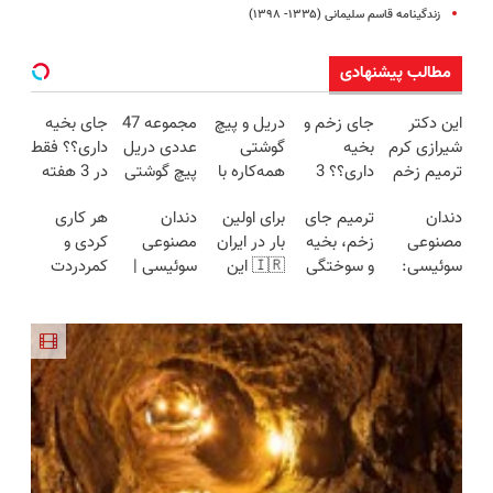
زندگینامه قاسم سلیمانی (۱۳۳۵- ۱۳۹۸)
مطالب پیشنهادی
این دکتر
جای زخم و
دریل و پیچ
مجموعه 47
جای بخیه
شیرازی کرم
بخیه
گوشتی
عددی دریل
داری؟؟ فقط
ترمیم زخم
داری؟؟ 3
همه‌کاره با
پیچ گوشتی
در 3 هفته
ایرانی را
هفته‌ای
گیربکس
شارژی
ترمیمش
دندان
ترمیم جای
برای اولین
دندان
هر کاری
ساخت!!!
محوش کن!
هوشمند ⚙️
(تخفیف به
کن!😍
مصنوعی
زخم، بخیه
بار در ایران
مصنوعی
کردی و
(نصف
مدت
سوئیسی:
و سوختگی
🇮🇷 این
سوئیسی |
کمردردت
قیمت بازار
محدود)
جدیدترین
فقط در 3
دکتر کرم
سبک،
درمان نشد؟
🔥)
فناوری
هفته!!😍
ترمیم کننده
مقاوم،
پر کردن
اروپا، سبک
23 روزه
طبیعی!
پرسشنامه و
و مقاوم |
ساخت!
ویزیت
دریافت راه
پرداخت
رایگان+پرداخت
حل
قسطی
اقساطی😍