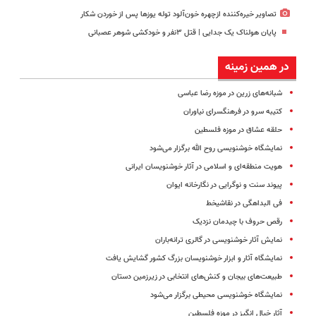
تصاویر خیره‌کننده ازچهره خون‌آلود توله یوزها پس از خوردن شکار
پایان هولناک یک جدایی | قتل ۳نفر و خودکشی شوهر عصبانی
در همین زمینه
شبانه‌های زرین در موزه رضا عباسی
کتیبه سرو در فرهنگسرای نیاوران
حلقه عشاق در موزه فلسطین
نمایشگاه خوشنویسی روح الله برگزار می‌­شود
هویت منطقه‌ای و اسلامی در آثار خوشنویسان ایرانی
پیوند سنت و نوگرایی در نگارخانه ایوان
فی البداهگی در نقاشیخط
رقص حروف با چیدمان نزدیک
نمایش آثار خوشنویسی در گالری ترانه‌باران
نمایشگاه آثار و ابزار خوشنویسان بزرگ کشور گشایش یافت
طبیعت‌های بیجان و کنش‌های انتخابی در زیرزمین دستان
نمایشگاه خوشنویسی محیطی برگزار می‌شود
آثار خیال انگیز در موزه فلسطین