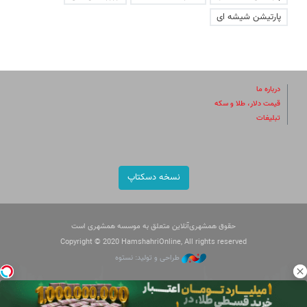
پارتیشن شیشه ای
درباره ما
قیمت دلار، طلا و سکه
تبلیغات
نسخه دسکتاپ
حقوق همشهری‌آنلاین متعلق به موسسه همشهری است
Copyright © 2020 HamshahriOnline, All rights reserved
طراحی و تولید: نستوه