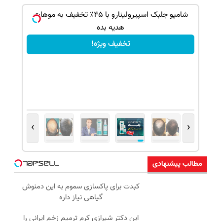
ک جهت
شامپو جلبک اسپیرولینارو با ۴۵٪ تخفیف به موهات
هدیه بده
تخفیف ویژه!
›
‹
مطالب پیشنهادی
کبدت برای پاکسازی سموم به این دمنوش
گیاهی نیاز داره
این دکتر شیرازی کرم ترمیم زخم ایرانی را