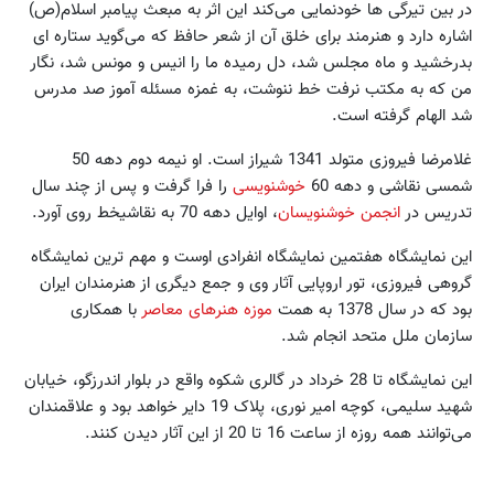
در بین تیرگی ها خودنمایی می‌کند این اثر به مبعث پیامبر اسلام(ص)
اشاره دارد و هنرمند برای خلق آن از شعر حافظ که می‌گوید ستاره ای
بدرخشید و ماه مجلس شد، دل رمیده ما را انیس و مونس شد، نگار
من که به مکتب نرفت خط ننوشت، به غمزه مسئله آموز صد مدرس
شد الهام گرفته است.
غلامرضا فیروزی متولد 1341 شیراز است. او نیمه دوم دهه 50
شمسی نقاشی و دهه 60
خوشنویسی
را فرا گرفت و پس از چند سال
تدریس در
انجمن خوشنویسان
، اوایل دهه 70 به نقاشیخط روی آورد.
این نمایشگاه هفتمین نمایشگاه انفرادی اوست و مهم ترین نمایشگاه
گروهی فیروزی، تور اروپایی آثار وی و جمع دیگری از هنرمندان ایران
بود که در سال 1378 به همت
موزه هنرهای معاصر
با همکاری
سازمان ملل متحد انجام شد.
این نمایشگاه تا 28 خرداد در گالری شکوه واقع در بلوار اندرزگو، خیابان
شهید سلیمی، کوچه امیر نوری، پلاک 19 دایر خواهد بود و علاقمندان
می‌توانند همه روزه از ساعت 16 تا 20 از این آثار دیدن کنند.