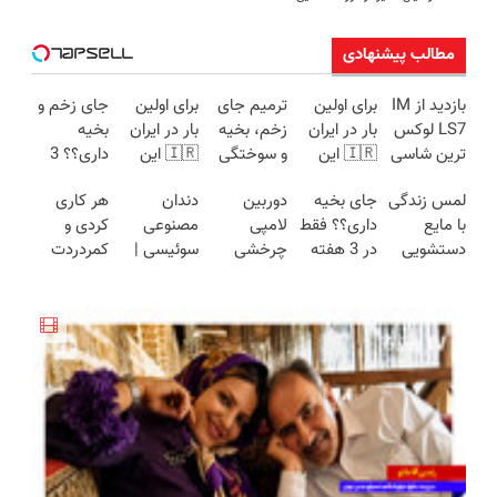
مطالب پیشنهادی
بازدید از IM
برای اولین
ترمیم جای
برای اولین
جای زخم و
LS7 لوکس
بار در ایران
زخم، بخیه
بار در ایران
بخیه
ترین شاسی
🇮🇷 این
و سوختگی
🇮🇷 این
داری؟؟ 3
بلند برقی
دکتر کرم
فقط در 3
دکتر کرم
هفته‌ای
لمس زندگی
جای بخیه
دوربین
دندان
هر کاری
ایران در
ترمیم کننده
هفته!!😍
ترمیم کننده
محوش کن!
با مایع
داری؟؟ فقط
لامپی
مصنوعی
کردی و
باشگاه
23 روزه
23 روزه
دستشویی
در 3 هفته
چرخشی
سوئیسی |
کمردردت
انقلاب
ساخت!
ساخت!
پاستلی به
ترمیمش
360 درجه
سبک،
درمان نشد؟
حالت کرمی
کن!😍
فقط امروز
مقاوم،
پر کردن
✅ اَوه
حراج شد🔥
طبیعی!
پرسشنامه و
پرداخت
ویزیت
دریافت راه
درب منزل
رایگان+پرداخت
حل
اقساطی😍