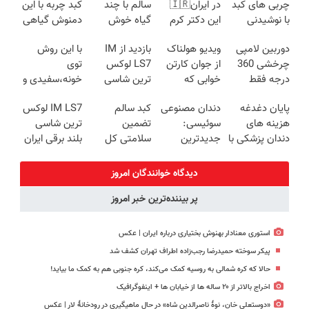
چربی های کبد
در ایران🇮🇷
سالم با چند
کبد چربه با این
با نوشیدنی
این دکتر کرم
گیاه خوش
دمنوش گیاهی
گیاهی(55%تخفیف)
ترمیم کننده 23
طعم
کبدتو بیمه کن
دوربین لامپی
ویدیو هولناک
بازدید از IM
با این روش
روزه ساخت!
چرخشی 360
از جوان کارتن
LS7 لوکس
توی
درجه فقط
خوابی که
ترین شاسی
خونه،سفیدی و
امروز حراج شد
میلیاردر شد.
بلند برقی ایران
زیبایی دندوناتو
پایان دغدغه
دندان مصنوعی
کبد سالم
IM LS7 لوکس
🔥 پرداخت
آموزش رایگان
در باشگاه
برگردون
هزینه های
سوئیسی:
تضمین
ترین شاسی
درب منزل
انقلاب
(40%off)
دندان پزشکی با
جدیدترین
سلامتی کل
بلند برقی ایران
پک سفید
فناوری اروپا،
بدن!
کننده خانگی
سبک و مقاوم |
دیدگاه خوانندگان امروز
پرداخت قسطی
پر بیننده‌ترین خبر امروز
استوری معنادار بهنوش بختیاری درباره ایران | عکس
پیکر سوخته حمیدرضا رجب‌زاده اطراف تهران کشف شد
حالا که کره شمالی به روسیه کمک می‌کند، کره جنوبی هم به کمک ما بیاید!
اخراج بالاتر از ۲۰ ساله ها از خیابان ها + اینفوگرافیک
«دوستعلی خان، نوۀ ناصرالدین شاه» در حال ماهیگیری در رودخانۀ لار | عکس