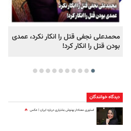
 به خاک
محمدعلی نجفی قتل را انکار نکرد، عمدی
عل
بودن قتل را انکار کرد!
آز
دیدگاه خوانندگان
استوری معنادار بهنوش بختیاری درباره ایران | عکس