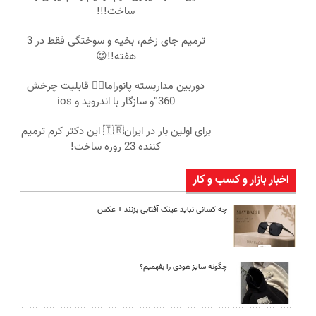
ساخت!!!
ترمیم جای زخم، بخیه و سوختگی فقط در 3
هفته!!😍
دوربین مداربسته پانوراما👈🏻 قابلیت چرخش
360°و سازگار با اندروید و ios
برای اولین بار در ایران🇮🇷 این دکتر کرم ترمیم
کننده 23 روزه ساخت!
اخبار بازار و کسب و کار
چه کسانی نباید عینک آفتابی بزنند + عکس
چگونه سایز هودی را بفهمیم؟