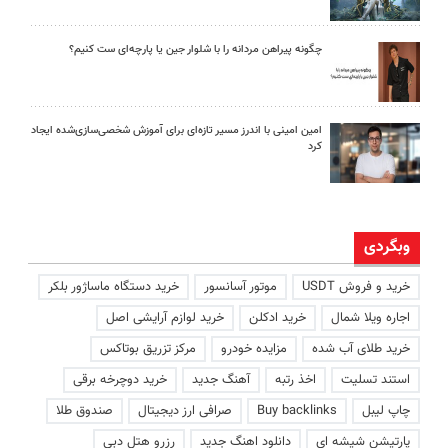
چگونه پیراهن مردانه را با شلوار جین یا پارچه‌ای ست کنیم؟
امین امینی با اندرز مسیر تازه‌ای برای آموزش شخصی‌سازی‌شده ایجاد
کرد
وبگردی
خرید و فروش USDT
موتور آسانسور
خرید دستگاه ماساژور بلکر
اجاره ویلا شمال
خرید ادکلن
خرید لوازم آرایشی اصل
خرید طلای آب شده
مزایده خودرو
مرکز تزریق بوتاکس
استند تسلیت
اخذ رتبه
آهنگ جدید
خرید دوچرخه برقی
چاپ لیبل
Buy backlinks
صرافی ارز دیجیتال
صندوق طلا
پارتیشن شیشه ای
دانلود اهنگ جدید
رزرو هتل دبی