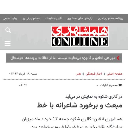
روزنامه همشهری امروز
نیازمندی های همشهری
آگهی و تبلیغات
همشهری تی وی
روابط عمومی ه
دوراهی اخلاق و قانون؛ بی‌تفاوت نیستم اما از اتفاقات پرونده‌ها خوشحال
یا ناراحت نمی‌ش
صفحه اصلی
اخبار فرهنگی
هنر
شنبه ۱۸ خرداد ۱۳۹۲ -
مجموع نظرات: ۰
۰۵:۳۹
در گالری شکوه به نمايش در مي‌آيد
مبعث و برخورد شاعرانه با خط
همشهری آنلاین: گالری شکوه جمعه 17 خرداد ماه میزبان
نمایشگاه نقاشیخط های غلامرضا فیروزی خواهد بود.