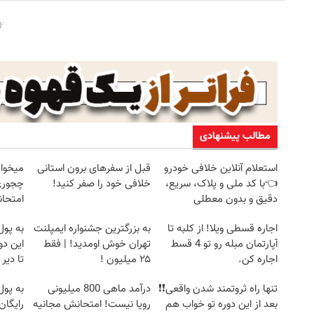
مطالب پیشنهادی
استعلام آنلاین خلافی خودرو
قبل از سفرهای برون استانی
میخوای
👈با کد ملی و پلاک، سریع،
خلافی خود را صفر کنید!
چجوری 
دقیق و بدون معطلی
امتحا
اجاره‌ قسطی ویلا! از کلبه تا
به بزرگترین جشنواره ایمپلنت
به پول
آپارتمان مبله رو تو 4 قسط
تهران خوش اومدید! | فقط
این دو
اجاره کن.
۲۵ میلیون !
تا دیر
تنها راه ثروتمند شدن واقعی❗❗
درآمد ماهی 800 میلیونی
به پول
بعد از این دوره تو خواب هم
رویا نیست! امتحانش مجانیه
رایگان