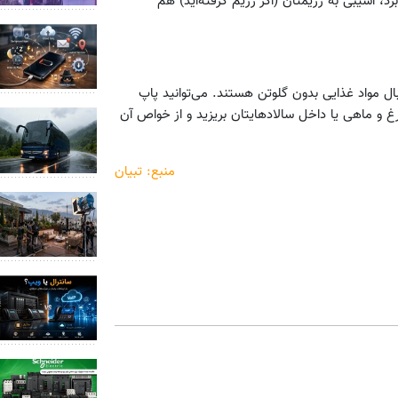
د، آسیبی به رژیمتان (اگر رژیم گرفته‌اید) هم
ل مواد غذایی بدون گلوتن هستند. می‌توانید پاپ
غ و ماهی یا داخل سالادهایتان بریزید و از خواص آن
منبع: تبیان