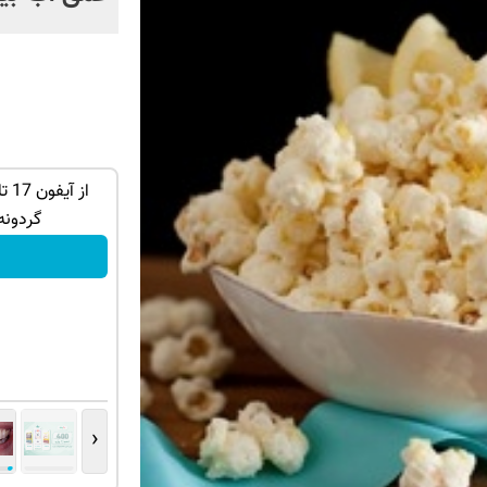
ان سر بزنید
میخوایم رایگان بهت یاد بدیم چجوری
پولدارشی! باور نداری امتحانش مجانیه
گردونه
کلیک کن!
‹