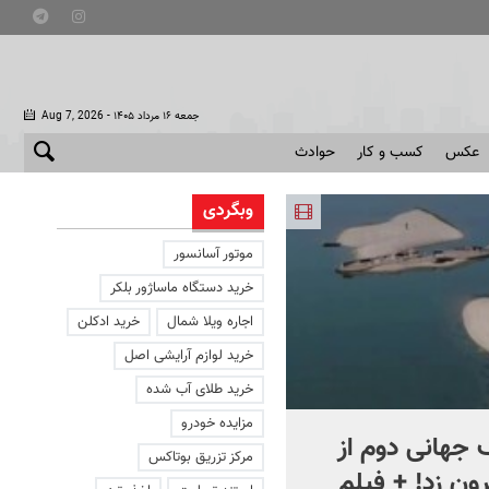
- جمعه ۱۶ مرداد ۱۴۰۵
Aug 7, 2026
عکس
کسب و کار
حوادث
وبگردی
موتور آسانسور
خرید دستگاه ماساژور بلکر
اجاره ویلا شمال
خرید ادکلن
خرید لوازم آرایشی اصل
خرید طلای آب شده
مزایده خودرو
جهانی دوم از
افشای اطلاعات برای ترور
مرکز تزریق بوتاکس
ون زد! + فیلم
بارون ترامپ | ماجرای قرار