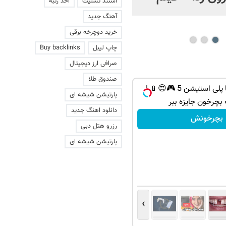
استند تسلیت
اخذ رتبه
عاشقانه با یک زن
آهنگ جدید
خرید دوچرخه برقی
چاپ لیبل
Buy backlinks
صرافی ارز دیجیتال
صندوق طلا
از آیفون 17 تا پلی استیشن 5 🎮😍📱 |
پارتیشن شیشه ای
 بچرخون جایزه ببر
دانلود اهنگ جدید
بچرخونش
رزرو هتل دبی
پارتیشن شیشه ای
›