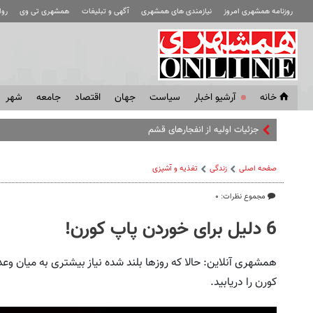
روزنامه همشهری امروز
نیازمندی های همشهری
آگهی و تبلیغات
همشهری تی وی
رو
خانه
آرشیو اخبار
سياست
جهان
اقتصاد
جامعه
شهر
جزئیات اولیه از انفجارهای قشم
صفحه اصلی
زندگی
تغذیه و آشپزی
مجموع نظرات: ۰
6 دلیل برای خوردن پاپ کورن!
همشهری آنلاین: حالا که روزها بلند شده نیاز بیشتری به میان و
کورن را دریابید.