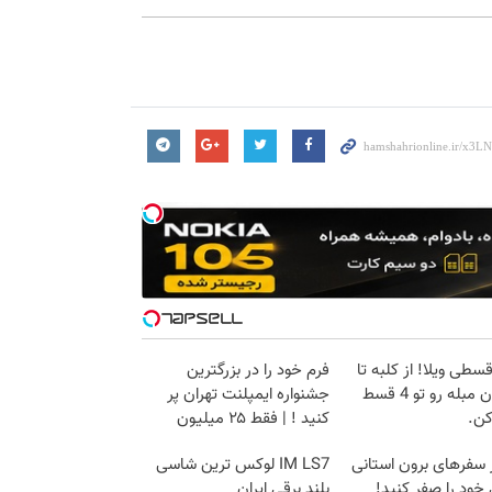
 قسطی ویلا! از کلبه تا
فرم خود را در بزرگترین
آپارتمان مبله رو تو 4 قسط
جشنواره ایمپلنت تهران پر
کن.
کنید ! | فقط ۲۵ میلیون
 سفرهای برون استانی
IM LS7 لوکس ترین شاسی
خود را صفر کنید!
بلند برقی ایران