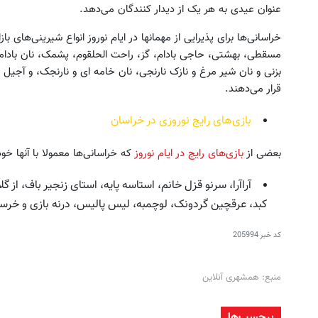
عنوان عیدی به هر یک از دیدار کنندگان می‌دهد.
خراسانی‌ها برای پذیرایی از مهمانها در ایام نوروز انواع شیرینی‌های با
مسقطی، بهشتی، حاجی بادام، گز، راحت الحلقوم، پشمک، نان بادامی
بزنی و نان شیر مرغ و نازک نارنجی، نان خامه ای و نارنجک، و آج
قرار می‌دهند.
بازی‌های رایج نوروزی در خراسان
بعضی از
بازی‌های رایج در ایام نوروز
که خراسانی‌ها معمولا با آنها خود
آراآرا، سرنو قزل خانم، استاسه پایه، استای زنجیر باف، از
کبد، عرقچین گردونک، لوچمبه، لیس پالیس، درنه بازی و خرسو
کد خبر
205994
منبع: همشهری آنلاین
برچسب‌ها