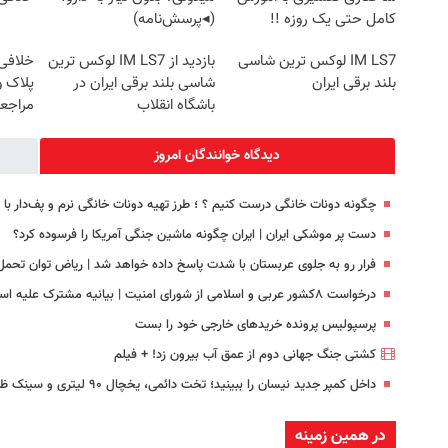
کامل حتی یک روزه !!
(◂پرسش‌نامه)
IM LS7 لوکس ترین شاسی
بازدید از IM LS7 لوکس ترین
خلافی 
بلند برقی ایران
شاسی بلند برقی ایران در
پلاک و
باشگاه انقلاب
مراجع
دیدگاه خوانندگان امروز
چگونه دونات خانگی درست کنیم ؟ ؛ طرز تهیه دونات خانگی نرم و پف‌دار ب
دست پر موشکی ایران | ایران چگونه ماشین جنگی آمریکا را فرسوده کرد؟
فرار رو به جلوی عربستان با شدت پاسخ داده خواهد شد | ریاض توان تحمل 
درخواست ۸کشور عربی و اسلامی از شورای امنیت | بیانیه مشترک علیه اسرائیل
پرسپولیس پرونده خریدهای خارجی خود را بست
کشتی‌ جنگ جهانی دوم از عمق آب بیرون زد! + فیلم
داخل کمپر جدید نیسان را ببینید؛ تخت دائمی، یخچال ۹۰ لیتری و سینک ظرفشویی و… + تصاویر
در همین زمینه