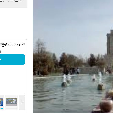
راحی بری؟!
بازدید از IM LS7 لوکس ترین شاسی بلند
‼️جراحی ممنوع‼️
◖
برقی ایران در باشگاه انقلاب
و
ثبت درخواست
◂
‹