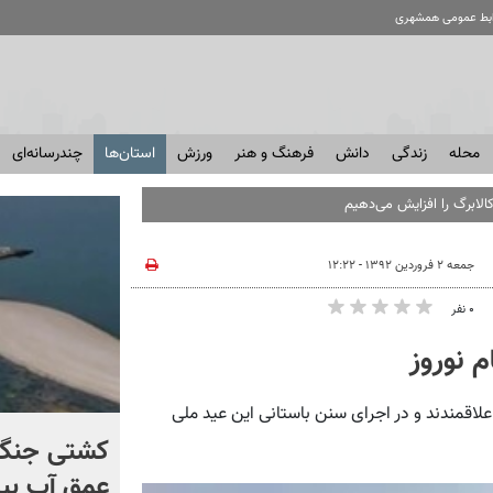
ابط عمومی همشهری
محله
زندگی
دانش
فرهنگ و هنر
ورزش
استان‌ها
چندرسانه‌ای
الابرگ را افزایش می‌دهیم
جمعه ۲ فروردین ۱۳۹۲ - ۱۲:۲۲
۰ نفر
م نوروز
علاقمندند و در اجرای سنن باستانی این عید ملی
کنترل اوضاع از دست ترامپ
کشتی‌ جنگ 
خارج شد...
عمق آب بیر