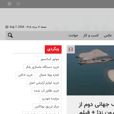
- جمعه ۱۶ مرداد ۱۴۰۵
Aug 7, 2026
عکس
کسب و کار
حوادث
وبگردی
موتور آسانسور
خرید دستگاه ماساژور بلکر
اجاره ویلا شمال
خرید ادکلن
خرید لوازم آرایشی اصل
خرید طلای آب شده
مزایده خودرو
جهانی دوم از
افشای اطلاعات برای ترور
مرکز تزریق بوتاکس
ون زد! + فیلم
بارون ترامپ | ماجرای قرار