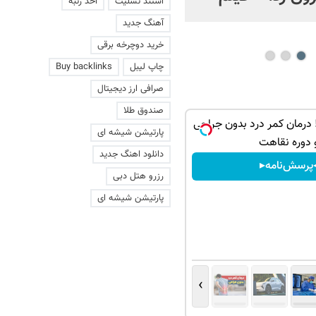
استند تسلیت
اخذ رتبه
عاشقانه با یک زن
آهنگ جدید
خرید دوچرخه برقی
چاپ لیبل
Buy backlinks
صرافی ارز دیجیتال
صندوق طلا
 درمان کمر درد بدون جراحی
پارتیشن شیشه ای
 دوره نقاهت
دانلود اهنگ جدید
پرسش‌نامه▸
رزرو هتل دبی
پارتیشن شیشه ای
›