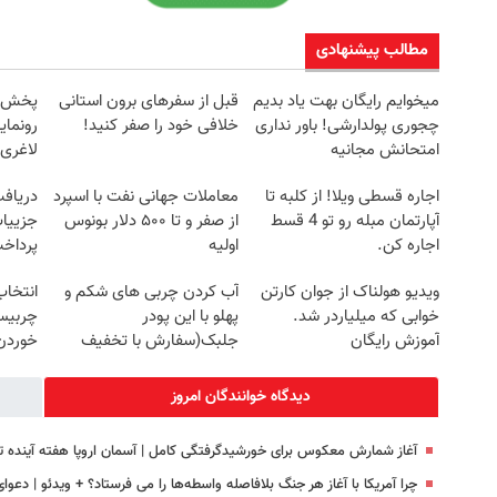
مطالب پیشنهادی
میخوایم رایگان بهت یاد بدیم
قبل از سفرهای برون استانی
چجوری پولدارشی! باور نداری
خلافی خود را صفر کنید!
رونمای
امتحانش مجانیه
لاغری
اجاره‌ قسطی ویلا! از کلبه تا
معاملات جهانی نفت با اسپرد
آپارتمان مبله رو تو 4 قسط
از صفر و تا ۵۰۰ دلار بونوس
جزییات
اجاره کن.
اولیه
پرداخ
ویدیو هولناک از جوان کارتن
آب کردن چربی های شکم و
انتخاب
خوابی که میلیاردر شد.
پهلو با این پودر
چربیس
آموزش رایگان
جلبک(سفارش با تخفیف
خوردن 
ویژه)
خرید60%تخفیف
دیدگاه خوانندگان امروز
آغاز شمارش معکوس برای خورشیدگرفتگی کامل | آسمان اروپا هفته آینده ت
چرا آمریکا با آغاز هر جنگ بلافاصله واسطه‌ها را می فرستاد؟ + ویدئو | دعوا