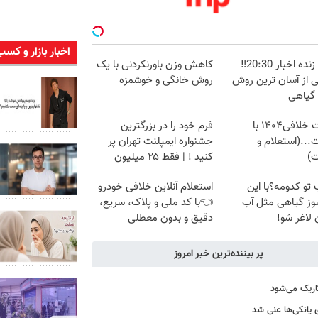
اخبار بازار و کسب
پخش زنده اخبار 20:30‼️
کاهش وزن باورنکردنی با یک
ی از آسان ترین روش
روش خانگی و خوشمزه
 گیاهی
دریافت خلافی۱۴۰۴ با
فرم خود را در بزرگترین
...(استعلام و
جشنواره ایمپلنت تهران پر
ت)
کنید ! | فقط ۲۵ میلیون
 تو کدومه؟با این
استعلام آنلاین خلافی خودرو
وز گیاهی مثل آب
👈با کد ملی و پلاک، سریع،
لاغر شو!
دقیق و بدون معطلی
پر بیننده‌ترین خبر امروز
اریک می‌شود
ی یانکی‌ها عنی شد