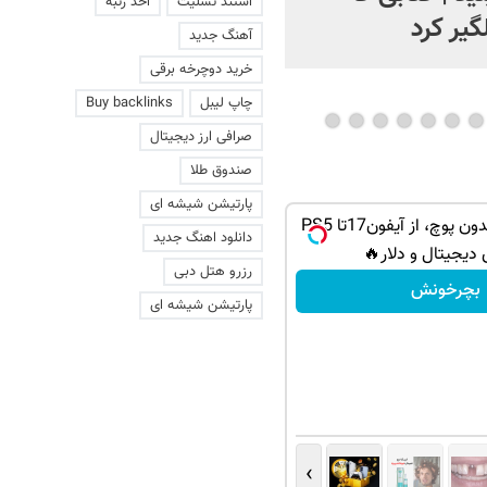
استند تسلیت
اخذ رتبه
گیر کرد
آهنگ جدید
خرید دوچرخه برقی
چاپ لیبل
Buy backlinks
صرافی ارز دیجیتال
صندوق طلا
پارتیشن شیشه ای
گردونه شانس بدون پوچ، از آیفون17تا PS5
دانلود اهنگ جدید
 دیجیتال و دلار🔥
رزرو هتل دبی
بچرخونش
پارتیشن شیشه ای
›