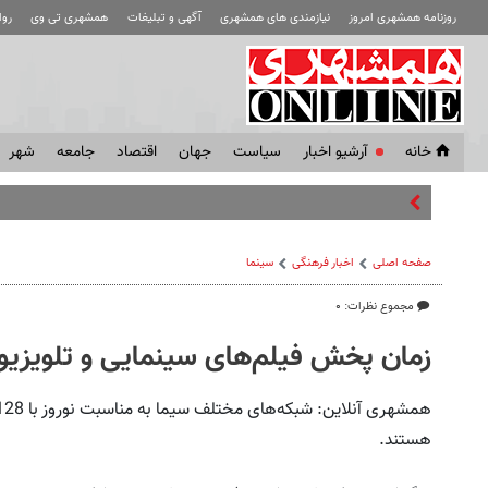
روزنامه همشهری امروز
نیازمندی های همشهری
آگهی و تبلیغات
همشهری تی وی
رو
خانه
آرشیو اخبار
سياست
جهان
اقتصاد
جامعه
شهر
یک امام جمعه
صفحه اصلی
اخبار فرهنگی
سینما
مجموع نظرات: ۰
زمان پخش فیلم‌های سینمایی و تلویزیون
هستند.