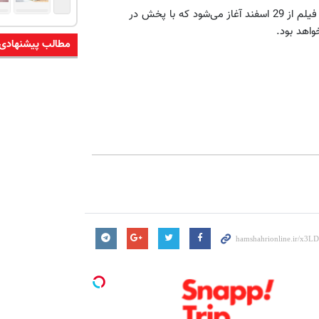
جشنواره فیلم های تلویزیونی «شبکه شما» هم برای ایام نوروز با 18 فیلم از 29 اسفند آغاز می‌شود که با پخش در
مطالب پیشنهادی