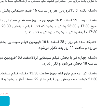
به گزارش واحد مرکزی خبر ، بیشتر این فیلم‌ها برای نخسـتین بار از شبکه‌های سیما به روی 
«شبکه یک» تا 15فروردین هر روز ساعت 16 فیلم سینمایی پخش و روز بعد ساعت 10 آن را تکرار می‌کند.
17:30 دقیقه پخش می‌شود؛ بازپخش و تکرار ندارد.
می‌رود و ساعت 11 روز بعد تکرار می‌شود.
این پک تقویت موی جلبک توی حمومت
به بزرگترین جشنواره ایمپلنت تهر
خالیه!45%تخفیف
! | فقط ۲۵ میلیون !
«شبکه چهار» نیز با پخش فیلم سینمایی از29اسفند تا15فروردین میزبان مخاطبان
ساعت 18 پخش می‌شود و تکرار ندارد.
خرید محصول
رزرورایگان نوبت
«شبکه تهران» هم برای ایام نور
21:30 خواهد بود، پخش این فیلم ها از 29 اسفند آغاز می‌شود و تا 16 فروردین ادامه دارد.
سرمایه