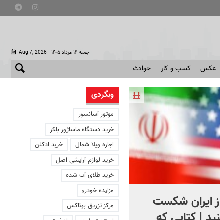
- جمعه ۱۶ مرداد ۱۴۰۵
Aug 7, 2026
عکس
کسب و کار
حوادث
وبگردی
موتور آسانسور
خرید دستگاه ماساژور بلکر
اجاره ویلا شمال
خرید ادکلن
خرید لوازم آرایشی اصل
خرید طلای آب شده
مزایده خودرو
از ایران شکست
استقبال از اردوغان در
مرکز تزریق بوتاکس
ید | کتابی که
عربستان + فیلم