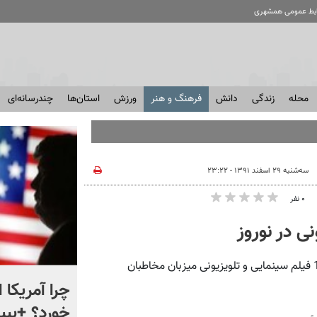
ابط عمومی همشهری
محله
زندگی
دانش
فرهنگ و هنر
ورزش
استان‌ها
چندرسانه‌ای
سه‌شنبه ۲۹ اسفند ۱۳۹۱ - ۲۳:۲۲
۰ نفر
ی در نوروز
همشهری آنلاین: شبکه‌های مختلف سیما به مناسبت نوروز با 128 فیلم سینمایی و تلویزیونی میزبان مخاطبان
ماجرای نقشه های جدید در
چرا آمریکا 
ایستگاه های مترو چیست؟
خورد؟ +ببین