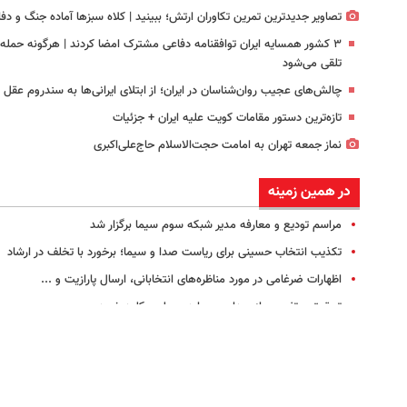
تصاویر جدیدترین تمرین تکاوران ارتش؛ ببینید | کلاه سبزها آماده جنگ و دفا
۳ کشور همسایه ایران توافقنامه دفاعی مشترک امضا کردند | هرگونه حمل
تلقی می‌شود
چالش‌های عجیب روان‌شناسان در ایران؛ از ابتلای ایرانی‌ها به سندروم عق
تازه‌ترین دستور مقامات کویت علیه ایران + جزئیات
نماز جمعه تهران به امامت حجت‌الاسلام حاج‌علی‌اکبری
در همین زمینه
مراسم تودیع و معارفه مدیر شبکه سوم سیما برگزار شد
تکذیب انتخاب حسینی برای ریاست صدا و سیما؛ برخورد با تخلف در ارشاد
اظهارات ضرغامی در مورد مناظره‌های انتخابانی، ارسال پارازیت و ...
تحقیق و تفحص از صدا و سیما در مجلس کلید خورد
یوتیوب ایرانی را بشناسید
پخش آزمایشی شبکه تماشا آغاز شد
صداوسیما با اجرای فاز دوم مخالفت نکند