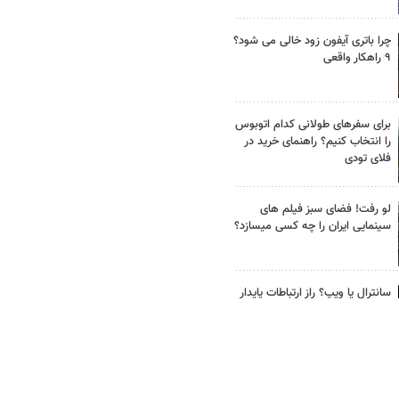
چرا باتری آیفون زود خالی می شود؟
۹ راهکار واقعی
برای سفرهای طولانی کدام اتوبوس
را انتخاب کنیم؟ راهنمای خرید در
فلای تودی
لو رفت! فضای سبز فیلم های
سینمایی ایران را چه کسی میسازد؟
سانترال یا ویپ؟ راز ارتباطات پایدار
در شرکت‌های حرفه‌ای
مقایسه قیمت تجهیزات برق
صنعتی بازار؛ چرا برندها قیمت