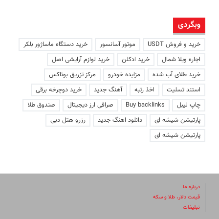
وبگردی
خرید و فروش USDT
موتور آسانسور
خرید دستگاه ماساژور بلکر
اجاره ویلا شمال
خرید ادکلن
خرید لوازم آرایشی اصل
خرید طلای آب شده
مزایده خودرو
مرکز تزریق بوتاکس
استند تسلیت
اخذ رتبه
آهنگ جدید
خرید دوچرخه برقی
چاپ لیبل
Buy backlinks
صرافی ارز دیجیتال
صندوق طلا
پارتیشن شیشه ای
دانلود اهنگ جدید
رزرو هتل دبی
پارتیشن شیشه ای
درباره ما
قیمت دلار، طلا و سکه
تبلیغات