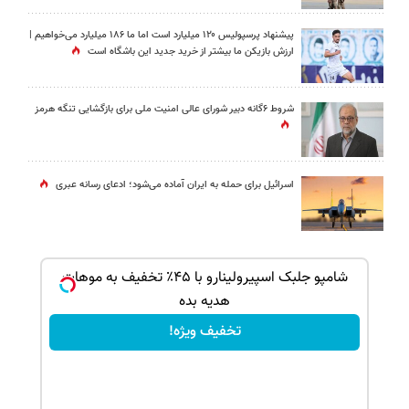
پیشنهاد پرسپولیس ۱۲۰ میلیارد است اما ما ۱۸۶ میلیارد می‌خواهیم |
ارزش بازیکن ما بیشتر از خرید جدید این باشگاه است
شروط ۶گانه دبیر شورای عالی امنیت ملی برای بازگشایی تنگه هرمز
اسرائیل برای حمله به ایران آماده می‌شود؛ ادعای رسانه عبری
بک!
شامپو جلبک اسپیرولینارو با ۴۵٪ تخفیف به موهات
هدیه بده
تخفیف ویژه!