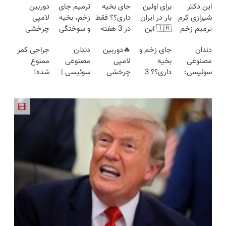
این دکتر
برای اولین
جای بخیه
ترمیم جای
دوربین
شیرازی کرم
بار در ایران
داری؟؟ فقط
زخم، بخیه
لامپی
ترمیم زخم
🇮🇷 این
در 3 هفته
و سوختگی
چرخشی
ایرانی را
دکتر کرم
ترمیمش
فقط در 3
360 درجه
دندان
جای زخم و
🔥دوربین
دندان
جراحی کمر
ساخت!!!
ترمیم کننده
کن!😍
هفته!!😍
فقط امروز
مصنوعی
بخیه
لامپی
مصنوعی
ممنوع
23 روزه
حراج شد🔥
سوئیسی:
داری؟؟ 3
چرخشی
سوئیسی |
شده!
ساخت!
پرداخت
جدیدترین
هفته‌ای
360 درجه
سبک،
میخوای
درب منزل
فناوری
محوش کن!
🔥 پرداخت
مقاوم،
کمرت رو در
اروپا، سبک
درب منزل
طبیعی!
منزل درمان
و مقاوم |
+ گارانتی
ویزیت
کنی؟
پرداخت
تعویض
رایگان+پرداخت
((پرسش‌نامه))
قسطی
اقساطی😍