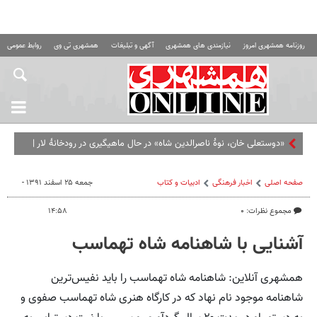
روزنامه همشهری امروز
نیازمندی های همشهری
آگهی و تبلیغات
همشهری تی وی
روابط عمومی ه
«دوستعلی خان، نوۀ ناصرالدین شاه» در حال ماهیگیری در رودخانۀ لار |
عکس
صفحه اصلی
اخبار فرهنگی
ادبیات و کتاب
جمعه ۲۵ اسفند ۱۳۹۱ -
مجموع نظرات: ۰
۱۴:۵۸
آشنایی با شاهنامه شاه تهماسب
همشهری آنلاین: شاهنامه شاه تهماسب را باید نفیس‌ترین
شاهنامه موجود نام نهاد که در کارگاه هنری شاه تهماسب صفوی و