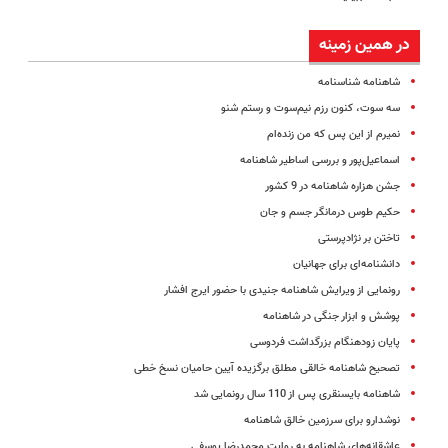
در همین زمینه
شاهنامه شناسنامه
سه سوت، کنون رزم نیم‌سوت و رستم شنو
نمیرم از این پس‌ که من زنده‌ام
اسماعیل‌پور و بررسی اساطیر شاهنامه
جشن هزاره شاهنامه در 9 کشور
حکیم طوس درمانگر جسم و جان
تاختن بر نژادپرستی
دانشنامه‌ای برای جهانیان
رونمایی از ویرایش شاهنامه جنیدی با حضور ایرج افشار
پوشش و ابزار جنگی در شاهنامه
پایان زودهنگام بزرگداشت فردوسی
تصحیح شاهنامه خالقی مطلق برگزیده آیین حامیان نسخ خطی
شاهنامه بایسنقری پس از 110 سال رونمایی شد
نوشدارو برای سرزمین خالق شاهنامه
عاشقانه‌های شاهنامه به روایت محمدرضا یوسفی