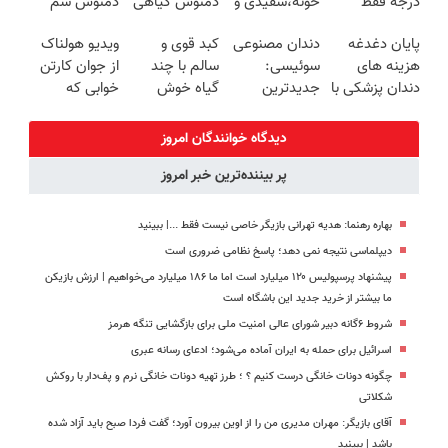
درجه فقط
خونه،سفیدی و
دمنوش گیاهی
دمنوش سم
امروز حراج شد
زیبایی دندوناتو
کبدتو بیمه کن
زدای کبد!
پایان دغدغه
دندان مصنوعی
کبد قوی و
ویدیو هولناک
🔥 پرداخت
برگردون
(تعداد محدود)
هزینه های
سوئیسی:
سالم با چند
از جوان کارتن
درب منزل
(40%off)
دندان پزشکی با
جدیدترین
گیاه خوش
خوابی که
پک سفید
فناوری اروپا،
طعم
میلیاردر شد.
کننده خانگی
سبک و مقاوم |
آموزش رایگان
دیدگاه خوانندگان امروز
پرداخت قسطی
پر بیننده‌ترین خبر امروز
بهاره رهنما: هدیه تهرانی بازیگر خاصی نیست فقط ...|‌ ببینید
دیپلماسی نتیجه‌ نمی دهد؛ پاسخ نظامی ضروری است
پیشنهاد پرسپولیس ۱۲۰ میلیارد است اما ما ۱۸۶ میلیارد می‌خواهیم | ارزش بازیکن
ما بیشتر از خرید جدید این باشگاه است
شروط ۶گانه دبیر شورای عالی امنیت ملی برای بازگشایی تنگه هرمز
اسرائیل برای حمله به ایران آماده می‌شود؛ ادعای رسانه عبری
چگونه دونات خانگی درست کنیم ؟ ؛ طرز تهیه دونات خانگی نرم و پف‌دار با روکش
شکلاتی
آقای بازیگر: مهران مدیری من را از اوین بیرون آورد؛ گفت فردا صبح باید آزاد شده
باشد | ببینید