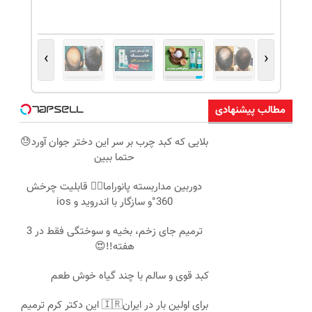
›
‹
مطالب پیشنهادی
بلایی که کبد چرب بر سر این دختر جوان آورد😓
حتما ببین
دوربین مداربسته پانوراما👈🏻 قابلیت چرخش
360°و سازگار با اندروید و ios
ترمیم جای زخم، بخیه و سوختگی فقط در 3
هفته!!😍
کبد قوی و سالم با چند گیاه خوش طعم
برای اولین بار در ایران🇮🇷 این دکتر کرم ترمیم