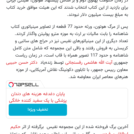
در زمان حکومت پهلوی دوم و بر اساس پیشنهاد هوتون، هیئتی ایرانی
برای بازدید از این کتاب انتخاب شدند که این هیئت موافق خرید کتاب
به مبلغ بیست میلیون دلار نبودند.
پس از مرگ هوتون، ورثه حدود 77 قطعه از تصاویر مینیاتوری کتاب
شاهنامه را بابت مالیات بر ارث به موزه مترو پولیتن واگذار کردند.
تعداد دیگری از این مینیاتورهای نفیس نیز در حراج های ساتبی و
کریستی به فروش رفتند و باقی این مجموعه که شامل متن کامل
شاهنامه و حدود 117 تصویر همراه با قاب است، در زمان ریاست
جمهوری
آیت الله هاشمی رفسنجانی
توسط زنده‌یاد
دکتر حسن حبیبی
معاون رییس جمهور، با تابلوی دکونینگ نقاش آمریکایی، از موزه
هنرهای معاصر ایران معاوضه شد.
پایان دغدغه هزینه های دندان
پزشکی با پک سفید کننده خانگی
تخفیف ویژه!
آخرین برگ فروخته شده از این مجموعه نفیس برگرفته از اثر
حکیم
ابوالقاسم فردوسی
در گالری ساتبی از سلطان محمد نقاش که متعلق