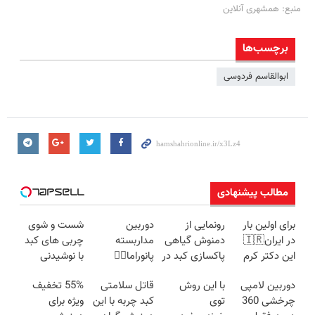
منبع: همشهری آنلاین
برچسب‌ها
ابوالقاسم فردوسی
مطالب پیشنهادی
برای اولین بار
رونمایی از
دوربین
شست و شوی
در ایران🇮🇷
دمنوش گیاهی
مداربسته
چربی های کبد
این دکتر کرم
پاکسازی کبد در
پانوراما👈🏻
با نوشیدنی
ترمیم کننده 23
ایران!55%تخفیف
قابلیت چرخش
گیاهی(55%تخفیف)
دوربین لامپی
با این روش
قاتل سلامتی
55% تخفیف
روزه ساخت!
360°و سازگار با
چرخشی 360
توی
کبد چربه با این
ویژه برای
اندروید و ios