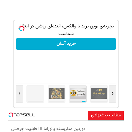
شانس بدون پوچ، از آیفون17تا PS5 و طلای
تجربه‌ی نوین ترید با والکس، آینده‌ای روشن در انتظار
شماست
خرید آسان
›
‹
مطالب پیشنهادی
دوربین مداربسته پانوراما👈🏻 قابلیت چرخش