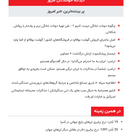
دیدگاه خوانندگان امروز
پر بیننده‌ترین خبر امروز
چگونه دونات خانگی درست کنیم ؟ ؛ طرز تهیه دونات خانگی نرم و پف‌دار با روکش
شکلاتی
اصل ماجرای فروش گوشت بوفالو در فروشگاه‌های کشور | گوشت بوفالو از کجا وارد
می‌شود؟
تیمسار پیشکسوت ارتش درگذشت + تصاویر
ترامپ: ایران به ما احترام می‌گذارد؛ در حال گفت‌وگو هستیم
ترامپ: شخصاً در مذاکرات با ایران درگیر هستم؛ ممکن است به‌زودی به توافق
برسیم
اطلاعیه سپاه: ۸ شرور مسلح شاخص و مرتبط گروهک‌های تروریستی دستگیر شدند
کشور همسایه به دنبال بمب های یک تنی سنگرشکن | مذاکرات محرمانه تسلیحاتی
اسرائیل و امارات لو رفت
در همین زمینه
19 آبان؛ نرخ برابری ارزهای رایج جهانی در آسیا
25 آبان 1391: نرخ برابری دلار در مقابل دیگر ارزهای جهان