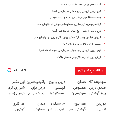
قیمت‌های جهانی طلا، نقره، یورو و دلار
نرخ برابری ارزهای رایج جهانی در بازارهای آسیا
پنجشنبه 28 دی؛ نرخ برابری ارزهای رایج جهانی
نوزدهم بهمن، نرخ برابری ارزهای رایج جهانی در بازارهای آسیا
نرخ برابری ارزهای رایج جهانی در بازارهای آسیا
گزارش فرانس پرس از کاهش ارزش دلار و یورو در بازارهای آسیا
کاهش ارزش دلار و یورو در بازار ژاپن
نرخ برابری ارزهای رایج جهانی در بازارهای سوم اسفند آسیا
ارزش یورو در برابر دلار و ین کاهش یافت
مطالب پیشنهادی
مجموعه 47
دندان
دریل و پیچ
باکیفیت‌ترین
این دکتر
عددی دریل
مصنوعی
گوشتی
دریل برای
شیرازی کرم
پیچ گوشتی
سوئیسی:
همه‌کاره با
ایجاد سوراخ
ترمیم زخم
شارژی
جدیدترین
گیربکس
😱
ایرانی را
دوربین
هم پیچ
🦷 سبک و
دندان
هر کاری
(تخفیف به
فناوری
هوشمند ⚙️
ساخت!!!
لامپی
گوشتی هم
طبیعی مثل
مصنوعی
کردی و
مدت
اروپا، سبک
(نصف