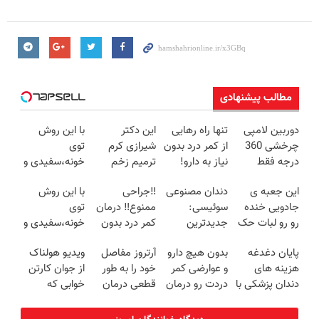
مطالب پیشنهادی
دوربین لامپی
تنها راه رهایی
این دکتر
با این روش
چرخشی 360
از کمر درد بدون
شیرازی کرم
توی
درجه فقط
نیاز به دارو!
ترمیم زخم
خونه،سفیدی و
امروز حراج شد
(◂پرسش‌نامه)
ایرانی را
زیبایی دندوناتو
این جعبه ی
دندان مصنوعی
‼️جراحی
با این روش
🔥 پرداخت
ساخت!!!
برگردون
جادویی خنده
سوئیسی:
ممنوع‼️ درمان
توی
درب منزل
(40%off)
رو رو لبات حک
جدیدترین
کمر درد بدون
خونه،سفیدی و
میکنه
فناوری اروپا،
جراحی و دوره
زیبایی دندوناتو
پایان دغدغه
بدون هیچ دارو
آرتروز مفاصل
ویدیو هولناک
خرید40%تخفیف
سبک و مقاوم |
نقاهت
برگردون(40%off)
هزینه های
و عوارضی کمر
خود را به طور
از جوان کارتن
پرداخت قسطی
دندان پزشکی با
دردت رو درمان
قطعی درمان
خوابی که
پک سفید
کن!
کنید!
میلیاردر شد.
کننده خانگی
(پرسش‌نامه)
◗پرسش‌نامه◖
آموزش رایگان