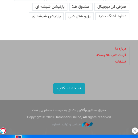
صرافی ارز دیجیتال
صندوق طلا
پارتیشن شیشه ای
دانلود اهنگ جدید
رزرو هتل دبی
پارتیشن شیشه ای
درباره ما
قیمت دلار، طلا و سکه
تبلیغات
نسخه دسکتاپ
حقوق همشهری‌آنلاین متعلق به موسسه همشهری است
Copyright © 2020 HamshahriOnline, All rights reserved
طراحی و تولید: نستوه