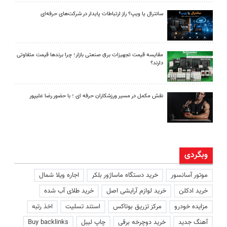
سانترال یا ویپ؟ راز ارتباطات پایدار در شرکت‌های حرفه‌ای
مقایسه قیمت تجهیزات برق صنعتی بازار؛ چرا برندها قیمت متفاوتی
دارند؟
نقش مکمل در مسیر ورزشکاران حرفه ای ؛ با حضور رضا علیپور
وبگردی
موتور آسانسور
خرید دستگاه ماساژور بلکر
اجاره ویلا شمال
خرید ادکلن
خرید لوازم آرایشی اصل
خرید طلای آب شده
مزایده خودرو
مرکز تزریق بوتاکس
استند تسلیت
اخذ رتبه
آهنگ جدید
خرید دوچرخه برقی
چاپ لیبل
Buy backlinks