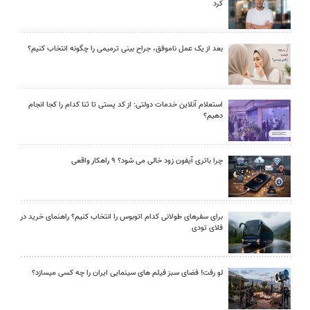
کرد
بعد از یک عمل ناموفق، جراح بینی ترمیمی را چگونه انتخاب کنیم؟
استعلام آنلاین خدمات دولتی: از کد پستی تا ثنا کدام را کجا انجام
دهیم؟
چرا باتری آیفون زود خالی می شود؟ ۹ راهکار واقعی
برای سفرهای طولانی کدام اتوبوس را انتخاب کنیم؟ راهنمای خرید در
فلای تودی
لو رفت! فضای سبز فیلم های سینمایی ایران را چه کسی میسازد؟