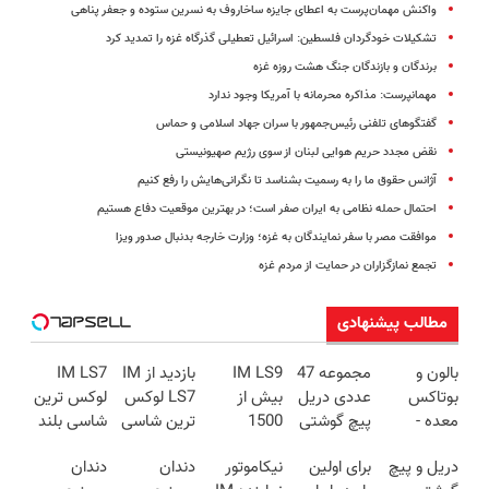
واکنش مهمان‌پرست به اعطای جایزه ساخاروف به نسرین ستوده و جعفر پناهی
تشکیلات خودگردان فلسطین: اسرائیل تعطیلی گذرگاه غزه را تمدید کرد
برندگان و بازندگان جنگ هشت روزه غزه
مهمانپرست: مذاکره محرمانه با آمریکا وجود ندارد
گفتگوهای تلفنی رئیس‌جمهور با سران جهاد اسلامی و حماس
نقض مجدد حریم هوایی لبنان از سوی رژیم صهیونیستی
آژانس حقوق ما را به رسمیت بشناسد تا نگرانی‌هایش را رفع کنیم
احتمال حمله نظامی به ایران صفر است؛‌ در بهترین موقعیت‌ دفاع هستیم
موافقت مصر با سفر نمایندگان به غزه؛ وزارت خارجه بدنبال صدور ویزا
تجمع نمازگزاران در حمایت از مردم غزه
مطالب پیشنهادی
بالون و
مجموعه 47
IM LS9
بازدید از IM
IM LS7
بوتاکس
عددی دریل
بیش از
LS7 لوکس
لوکس ترین
معده -
پیچ گوشتی
1500
ترین شاسی
شاسی بلند
لاغری
شارژی
کیلومترپیمایش
بلند برقی
برقی ایران
دریل و پیچ
برای اولین
نیکاموتور
دندان
دندان
تضمینی
(تخفیف به
با یکبار
ایران در