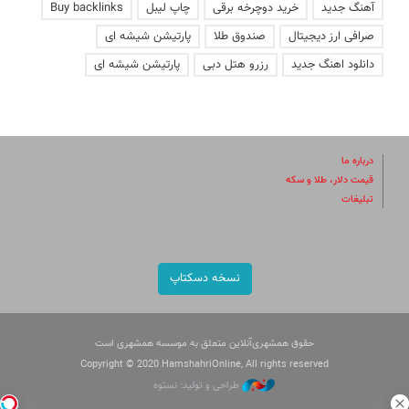
آهنگ جدید
خرید دوچرخه برقی
چاپ لیبل
Buy backlinks
صرافی ارز دیجیتال
صندوق طلا
پارتیشن شیشه ای
دانلود اهنگ جدید
رزرو هتل دبی
پارتیشن شیشه ای
درباره ما
قیمت دلار، طلا و سکه
تبلیغات
نسخه دسکتاپ
حقوق همشهری‌آنلاین متعلق به موسسه همشهری است
Copyright © 2020 HamshahriOnline, All rights reserved
طراحی و تولید: نستوه