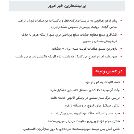
پر بیننده‌ترین خبر امروز
پیام قاطع عراقچی به عربستان،‌ترکیه،‌قطر و پاکستان؛ بن سلمان فورا با ترامپ
تماس گرفت | روایت رویترز در خصوص هشدار ایران
افشاگری منبع مطلع؛ جزئیات مبلغ پرداختی برای عبور از تنگه هرمز تا حذف
کریدورهای شمالی و جنوبی
تازه‌ترین دستور مقامات کویت علیه ایران + جزئیات
چین علیه ایران اجماع می کند؟ | یادداشت تازه ظریف واکنشی تند در پی داشت
در همین زمینه
نامه قالیباف به شهردار غزه
وقت آن رسیده که کشور مستقل فلسطین تشکیل شود
بررسی مرگ ستار بهشتی در پزشکی قانونی خاتمه یافت
تلاش اسرائیل برای خروج آبرومندانه از غزه
سید حسن نصرالله: جنگ غزه تجربه بسیار بزرگی است
شادی مردم غزه از پیروزی مقاومت در برابر صهیونیست‌ها
نقض آتش بس توسط صهیونیست‌ها؛ تیراندازی به روی نمازگزاران فلسطینی