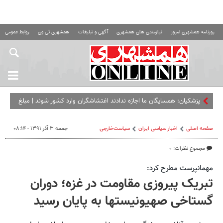
روزنامه همشهری امروز
نیازمندی های همشهری
آگهی و تبلیغات
همشهری تی وی
روابط عمومی ه
پزشکیان: همسایگان ما اجازه ندادند اغتشاشگران وارد کشور شوند | مبلغ
کالابرگ را افزایش می‌دهیم
صفحه اصلی
اخبار سیاسی ایران
سیاست‌خارجی
جمعه ۳ آذر ۱۳۹۱ - ۰۸:۱۴
مجموع نظرات: ۰
مهمانپرست مطرح كرد:
تبریک پیروزی مقاومت در غزه؛ دوران
گستاخی صهیونیستها به پایان رسید