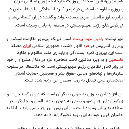
همشهری‌آنلاین: سخنگوی وزارت خارجه جمهوری اسلامی ایران
پیروزی مقاومت اسلامی در غزه را ثمره ایستادگی ملت فلسطین در
برابر تجاوز نظامیان صهیونیست خواند و گفت: دوران گستاخی‌ها و
زورگویی‌های رژیم صهیونیستی در منطقه به پایان رسیده است.
مهر نوشت:
رامین مهمانپرست
ضمن تبریک پیروزی مقاومت اسلامی و
برقراری آتش‌بس در
غزه
اظهار داشت: جمهوری اسلامی
ایران
معتقد
است این پیروزی ثمره ایستادگی و پایداری ملت مظلوم و مقاوم
فلسطین
و به ویژه ساکنین تحت محاصره غزه در دفاع مشروع از خود
در برابر تجاوز نظامیان رژیم صهیونیستی است که متاسفانه در سکوت
سازمان‌ها و نهادهای مدعی حقوق بشر و همچنین حمایت آشکار
دولت‌های غربی تبدیل به رویه معمول این رژیم شده است.
وی افزود: این پیروزی به خوبی بیانگر آن است که دوران گستاخی‌ها و
زورگویی‌های رژیم صهیونیستی به عنوان ریشه ناامنی و تجاوزگری در
منطقه به پایان رسیده است و از این پس این رژیم نمی‌تواند با اتکا به
حامیان غربی خود به این رویه تجاوزکارانه ادامه دهد.
سخنگوی وزارت خارجه محقق شدن خواست و اراده ملت مظلوم