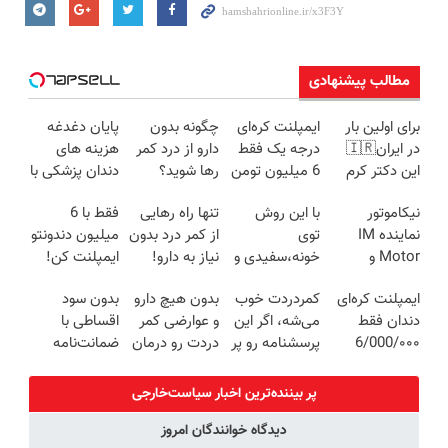
مطالب پیشنهادی
برای اولین بار
ایمپلنت کره‌ای
چگونه بدون
پایان دغدغه
در ایران🇮🇷
درجه یک فقط
دارو از درد کمر
هزینه های
این دکتر کرم
6 میلیون تومن
رها شوید؟
دندان پزشکی با
ترمیم کننده 23
✅
(◂پرسش‌نامه
پک سفید
نیکاموتور
با این روش
تنها راه رهایی
فقط با 6
روزه ساخت!
رو پرکن)
کننده خانگی
نماینده IM
توی
از کمر درد بدون
میلیون دندونتو
Motor و
خونه،سفیدی و
نیاز به دارو!
ایمپلنت کن!
Lynk&Co در
زیبایی دندوناتو
(◂پرسش‌نامه)
ایمپلنت کره‌ای
کمردردت خوب
بدون هیچ دارو
بدون سود
ایران
برگردون
دندان فقط
می‌شه، اگر این
و عوارضی کمر
اقساطی با
(40%off)
6/000/۰۰۰
پرسشنامه رو پر
دردت رو درمان
ضمانت‌نامه
تومان به مدت
کنی!!
کن!
کتبی دندونتو
محدود✅
(پرسش‌نامه)
ایمپلنت کن✅
پر بیننده‌ترین اخبار سیاست‌خارجی
دیدگاه خوانندگان امروز