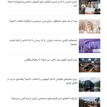
امین امینی با اندرز مسیر تازه‌ای برای آموزش شخصی‌سازی‌شده ایجاد
کرد
بعد از یک عمل ناموفق، جراح بینی ترمیمی را چگونه انتخاب کنیم؟
استعلام آنلاین خدمات دولتی: از کد پستی تا ثنا کدام را کجا انجام
دهیم؟
چرا باتری آیفون زود خالی می شود؟ ۹ راهکار واقعی
برای سفرهای طولانی کدام اتوبوس را انتخاب کنیم؟ راهنمای خرید در
فلای تودی
لو رفت! فضای سبز فیلم های سینمایی ایران را چه کسی میسازد؟