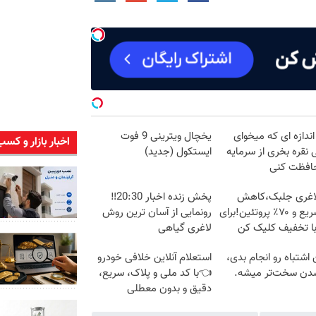
اندازه ای که میخوای
یخچال ویترینی 9 فوت
اخبار بازار و کسب
 نقره بخری از سرمایه
ایستکول (جدید)
افظت کنی
لاغری جلبک،کاهش
پخش زنده اخبار 20:30‼️
وزن سریع و ۷۰٪ پروتئین!برای
رونمایی از آسان ترین روش
با تخفیف کلیک کن
لاغری گیاهی
ن اشتباه رو انجام بدی،
استعلام آنلاین خلافی خودرو
شدن سخت‌تر میشه.
👈با کد ملی و پلاک، سریع،
دقیق و بدون معطلی