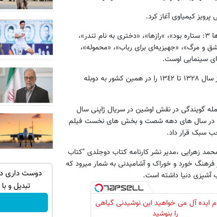
بازی در فیلم‌هایی چون «گیس‌بریده»، «پابرهنه در بهشت»، «ستاره‌ها ۳: ستاره بود»، »رازها»، «دختری به ‌نام تندر»،
ق و مرگ»، «جهیزیه‌ای برای رباب»، «محموله»،
ای سینمایی اوست.
است که دوبله را در ایتالیا شروع کردند و از سال ١٣٢٨ تا ١٣٤٢ را در همین کشور به دوبله
مله گویندگی در نقش اوشین در سریال ژاپنی سال
وچولو در سال های دهه شصت و بخش های نخست فیلم
حب سبک قرار داد.
مد زهرایی ،مدیر نشر کارنامه کتاب دوجلدی "کتاب
ر فرهنگ خورد و خوراک و آشامیدنی به شمار میرود که
با یک برگ
ماشین کوییک گذاشتی برای فروش ؟ اینجا
دوست داری دلن
 آشپزی دنیا داشته است.
سریع و راحت بفروش
تبدیل و با
درخواست فروش
دام ایده آل می خواهید این نوشیدنی گیاهی
را بنوشید