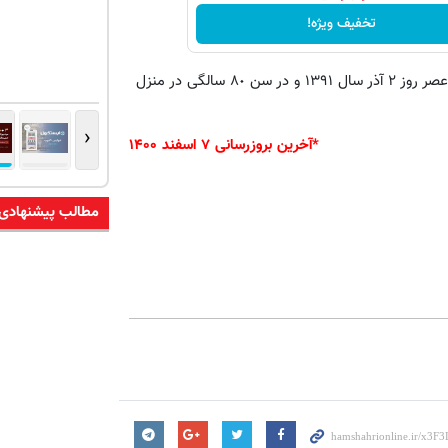
تخفیف ویژه!
دچار شد و عصر روز ٢ آذر سال ١٣٩١ و در سن ٨٠ سالگی در منزل
‹
*آخرین بروزرسانی ۷ اسفند ۱۴۰۰
مطالب پیشنهادی