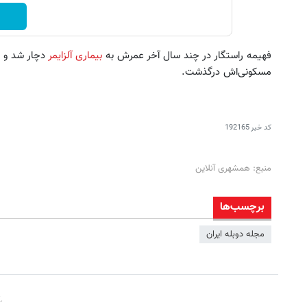
فهیمه راستگار در چند سال آخر عمرش به
بیماری آلزایمر
مسکونی‌اش درگذشت.
کد خبر
192165
منبع: همشهری آنلاین
برچسب‌ها
مجله دوبله ایران