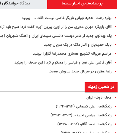
پر بیننده‌ترین اخبار سینما
دیدگاه خوانندگان ا
بهاره رهنما: هدیه تهرانی بازیگر خاصی نیست فقط ...|‌ ببینید
آقای بازیگر: مهران مدیری من را از اوین بیرون آورد؛ گفت فردا صبح باید آزاد
یک ویدئوی جدید از مادر دوست داشتنی سینمای ایران و آهنگ شجریان | ببی
بابک حمیدیان و الناز ملک در یک سریال جدید
مراسم غریبانه تشییع همبازی محمدرضا گلزار | ببینید
آقای قاضی علی ضیا و قیاسی را محکوم کرد | این صحنه را ببینید
رضا عطاران در سریال جدید سروش صحت
در همین زمینه
مجله دوبله ایران
زندگینامه: علی کسمایی (۱۲۹۴-۱۳۹۱)
زندگینامه: مرتضی احمدی (۱۳۰۳- ۱۳۹۳)
زندگینامه: احمد آقالو (۱۳۲۸- ۱۳۷۸)