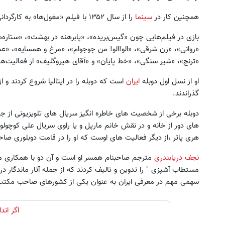
همچنین کار در
سینما
را از سال ۱۳۵۲ با فیلم «مغول‌ها» به کارگردانی پرویز کیمیاوی آغاز کرد.
«روانی»، «زن شرقی»، «الو!الو! من جوجوام»، «مرغ و همسایه»، «عش
«ترنج»، «شیر سنگی»، «خط پایان» و «آقای هیروگلیف» از فعالیت‌ه
او از نسل اول دوبله
ایران
گذراندند.
دوبله برخی از شخصیت های خاطره انگیز سریال های تلویزیونی از ج
های دور از خانه و در نقش خانم مارپل و یا راوی سریال علی ک
هری پاتر ،از دیگر فعالیت های اوست که او را در قامت دوبلوری صا
نجف دریابندری
مترجم صاحبنام همسر او است و آن دو با همکاری مح
مستطاب آشپزی " را تدوین و تالیف کردند که از جمله آثار ماندگار د
ل ویترینی 9 فوت ایستکول (جدید)
خرید اقساطی طلا و گوشی فقط 
سهمی مهم در معرفی ایران به عنوان یکی از کشورهای صاحب مکتب
چک صیادی
کلیک کن!
درخواست اعتبار
اگر ان