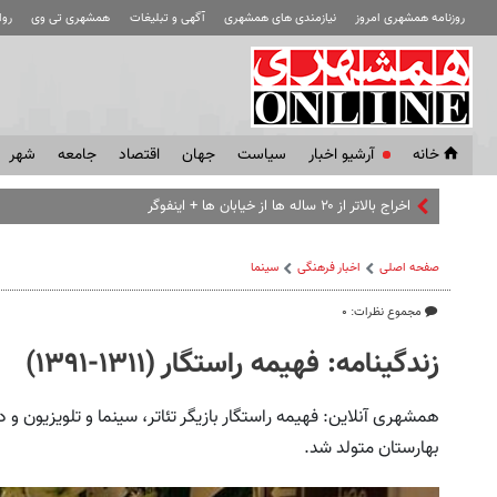
روزنامه همشهری امروز
نیازمندی های همشهری
آگهی و تبلیغات
همشهری تی وی
رو
خانه
آرشیو اخبار
سياست
جهان
اقتصاد
جامعه
شهر
اخراج بالاتر از ۲۰ ساله ها از خیابان ها + اینفوگرافیک
صفحه اصلی
اخبار فرهنگی
سینما
مجموع نظرات: ۰
زندگینامه: فهیمه راستگار (١٣١١-١٣٩١)
بهارستان متولد شد.