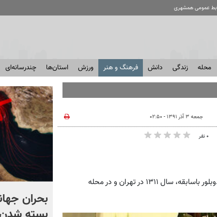
ابط عمومی همشهری
محله
زندگی
دانش
فرهنگ و هنر
ورزش
استان‌ها
چندرسانه‌ای
جمعه ۳ آذر ۱۳۹۱ - ۰۲:۵۰
۰ نفر
همشهری آنلاین: فهیمه راستگار بازیگر تئاتر، سینما و تلویزیون و دوبلور باسابقه، سال ١٣١١ در تهران و در محله
زمان برگزاری انتخابات شوراها
بحران جهانی
مشخص شد؟ + ویدئو |
بسته شدن ت