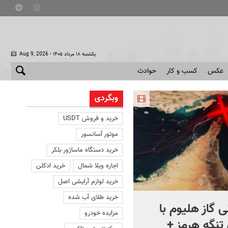
- یکشنبه ۱۸ مرداد ۱۴۰۵
Aug 9, 2026
عکس
کسب و کار
حوادث
وبگردی
خرید و فروش USDT
موتور آسانسور
خرید دستگاه ماساژور بلکر
اجاره ویلا شمال
خرید ادکلن
خرید لوازم آرایشی اصل
خرید طلای آب شده
 گاز هلیوم با
ترامپ آمریکا را نابود می‌کند؟
مزایده خودرو
نگه هرمز +
ویدئو