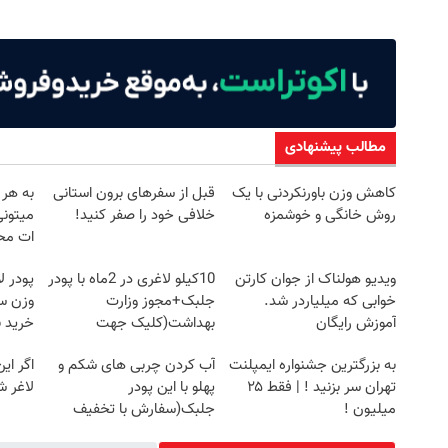
مطالب پیشنهادی
کاهش وزن باورنکردنی با یک
قبل از سفرهای برون استانی
به هر 
روش خانگی و خوشمزه
خلافی خود را صفر کنید!
میتونی
ات مح
ویدیو هولناک از جوان کارتن
10کیلو لاغری در 2ماه با پودر
پودر 
خوابی که میلیاردر شد.
جلبک+مجوز وزارت
آموزش رایگان
بهداشت(کلیک جهت
خرید 
سفارش)
به بزرگترین جشنواره ایمپلنت
آب کردن چربی های شکم و
اگر ای
تهران سر بزنید ! | فقط ۲۵
پهلو با این پودر
لاغر 
میلیون !
جلبک(سفارش با تخفیف
ویژه)