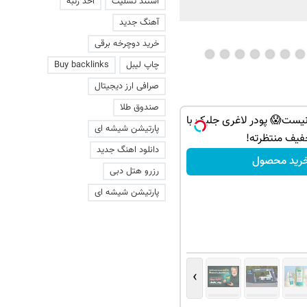
استند تسلیت
اخذ رتبه
آهنگ جدید
خرید دوچرخه برقی
چاپ لیبل
Buy backlinks
صرافی ارز دیجیتال
صندوق طلا
یست😱 پودر لاغری جلبک با
پارتیشن شیشه ای
فیف منتظرته!
دانلود اهنگ جدید
رید محصول
رزرو هتل دبی
پارتیشن شیشه ای
›