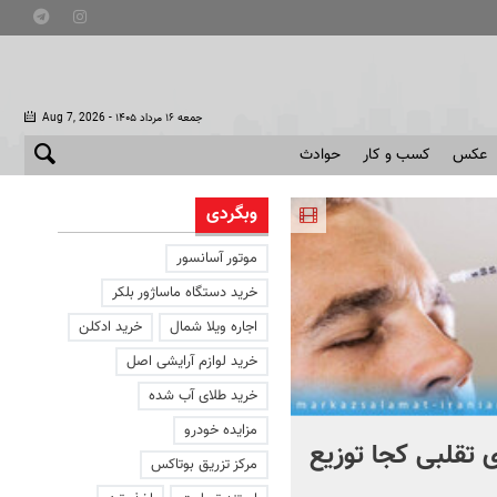
- جمعه ۱۶ مرداد ۱۴۰۵
Aug 7, 2026
عکس
کسب و کار
حوادث
وبگردی
موتور آسانسور
خرید دستگاه ماساژور بلکر
اجاره ویلا شمال
خرید ادکلن
خرید لوازم آرایشی اصل
خرید طلای آب شده
مزایده خودرو
 تقلبی کجا توزیع
اراضی ملی چطور تشخیص
مرکز تزریق بوتاکس
داده می شود؟