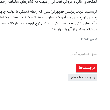
کمک‌های مالی و فروش نفت ارزان‌قیمت به کشورهای مختلف ازجمله نی
کریستینا فرناندز،رئیس‌جمهور آرژانتین که رابطه نزدیکی با دولت چاوز
پیروزی تو پیروزی ما، آمریکای جنوبی و منطقه کارائیب است. مخالفان
درآمدهای نفتی به جامعه یکی از دلایل نرخ تورم بالای ونزوئلا به‌حس
می‌تواند بخشی از آن را مهار ‌کند.
کد خبر
187243
منبع: همشهری آنلاین
برچسب‌ها
ونزوئلا - هوگو چاوز