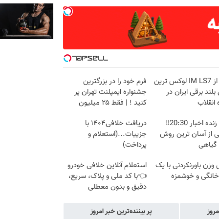
بازدید از IM LS7 لوکس ترین
فرم خود را در بزرگترین
لند برقی ایران در
جشنواره ایمپلنت تهران پر
 انقلاب
کنید ! | فقط ۲۵ میلیون
پخش زنده اخبار 20:30‼️
دریافت خلافی۱۴۰۴ با
ی از آسان ترین روش
جزییات...(استعلام و
 گیاهی
پرداخت)
زن باورنکردنی با یک
استعلام آنلاین خلافی خودرو
انگی و خوشمزه
👈با کد ملی و پلاک، سریع،
دقیق و بدون معطلی
مروز
پر بیننده‌ترین خبر امروز