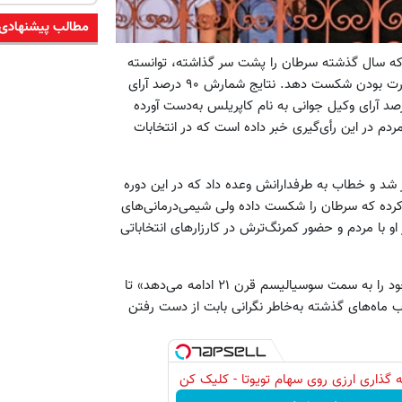
مطالب پیشنهادی
ه سال گذشته سرطان را پشت سر گذاشته، توانسته
است انریکه کاپریلس،سرسخت‌ترین رقیب خود را طی ۱۴ سال در قدرت بودن شکست دهد. نتایج شمارش ۹۰ درصد آرای
54 درصد آرا را در مقابل 97.44درصد آرای وکیل جوانی به نام کاپریلس به‌دست آورده
ملی انتخابات ونزوئلا هم از مشارکت ۸۱درصدی مردم در این رأی‌گیری خبر داده است که در انتخابات
ر شد و خطاب به طرفدارانش وعده داد که در این دوره
کرده که سرطان را شکست داده ولی شیمی‌‌درمانی‌های
و با مردم و حضور کمرنگ‌ترش در کارزارهای انتخاباتی
او در این جشن با اعلام پیروزی انقلاب تأکید کرد که «ونزوئلا مسیر خود را به سمت سوسیالیسم قرن ۲۱ ادامه می‌دهد» تا
ب ماه‌های گذشته به‌خاطر نگرانی بابت از دست رفتن
 گذاری ارزی روی سهام تویوتا - کلیک کن