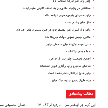
چاوز وزیر امورخارجه انتخاب کرد
مخالفان در ونزوئلا مادورو را به تخلف قانونی متهم‌کردند
چاوز همچنان رئیس‌جمهور خواهد ماند
حال چاوز وخیم است
مادورو از کنترل امور توسط چاوز در حین شیمی‌درمانی خبر داد
مادورو رئیس‌جمهور موقت ونزوئلا شد
دعای مردم ونزوئلا برای سلامتی چاوز
هوگو چاوز درگذشت
آخرین وضعیت چاوز پس از جراحی
تقاضای مادورو برای برگزاری فوری انتخابات
چاوز هنوز در انظار ظاهر نشده است
پیام بان‌کی‌مون درباره مرگ چاوز
مطالب پیشنهادی
این کرم چرا اینقدر سر
بازدید از IM LS7
دندان مصنوعی سب