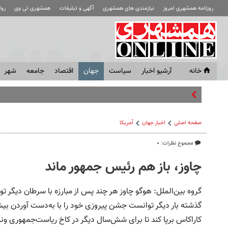
روزنامه همشهری امروز
نیازمندی های همشهری
آگهی و تبلیغات
همشهری تی وی
رو
خانه
آرشیو اخبار
سياست
جهان
اقتصاد
جامعه
شهر
حمله سایبری با تماس
صفحه اصلی
اخبار جهان
آمریکا
مجموع نظرات: ۰
چاوز، باز هم رئیس جمهور ماند
گروه بین‌الملل: هوگو چاوز هر چند پس از مبارزه با سرطان دیگر توا
کاراکاس برپا کند تا برای شش‌سال دیگر در کاخ ریاست‌جمهوری ونزو