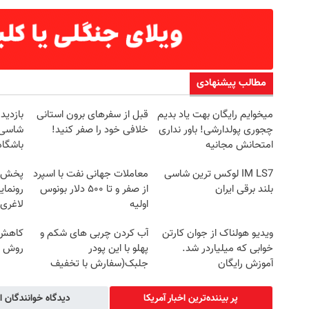
مطالب پیشنهادی
میخوایم رایگان بهت یاد بدیم
قبل از سفرهای برون استانی
چجوری پولدارشی! باور نداری
خلافی خود را صفر کنید!
شاسی ب
امتحانش مجانیه
باشگاه
IM LS7 لوکس ترین شاسی
معاملات جهانی نفت با اسپرد
بلند برقی ایران
از صفر و تا ۵۰۰ دلار بونوس
رونمای
اولیه
لاغری
ویدیو هولناک از جوان کارتن
آب کردن چربی های شکم و
کاهش و
خوابی که میلیاردر شد.
پهلو با این پودر
روش خ
آموزش رایگان
جلبک(سفارش با تخفیف
ویژه)
پر بیننده‌ترین اخبار آمریکا
دیدگاه خوانندگان ا