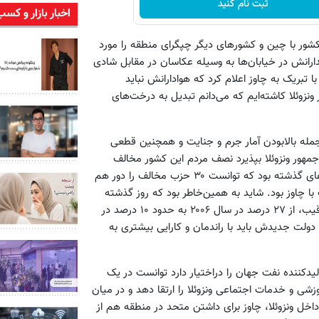
ثبت نام کنید
اخبار بازار و کسب
 این کشور با چین و کشورهای دیگر چپگرای منطقه را مورد
رانش در خیابان‌ها به وسیله عکاسان در مقابل شادی
 تبریک به چاوز اعلام کرد که هوادارانش نباید
زوئلا کاشته‌ایم که می‌دانم تبدیل به درخت‌های
زجمله بالابودن آمار جرم و جنایت و همچنین قطعی
‌جمهور ونزوئلا بپذیرد نصف مردم این کشور مخالف
سیاست‌های او هستند. کاپریلس سرسخت‌ترین رقیب چاوز در سال‌های گذشته بود که توانست ۳۰ حزب مخالف را دور هم
با چاوز بود. شاید به همین‌خاطر بود که روز گذشته
رئیس‌جمهور ونزوئلا در جشن پیروزی خود با کم شدن فاصله‌‌اش با رقیب، از ۲۷ درصد در سال ۲۰۰۶ به حدود ۱۰ درصد در
 دولت جدیدش باید با راندمان و کارایی بیشتری به
ورهای تولیدکننده نفت جهان را دراختیار دارد توانست در یک
ی و خدمات اجتماعی ونزوئلا را ارتقا دهد و در میان
اخل ونزوئلا، چاوز برای داشتن متحد در منطقه هم از