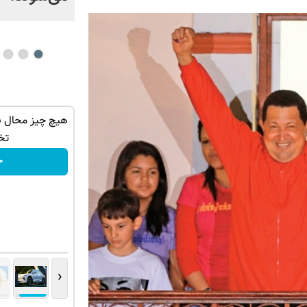
 شماره یک
IM LS7 لوکس ترین شاسی بلند برقی ایران
هیچ چیز محال ن
تخ
ثبت درخواست
خ
‹