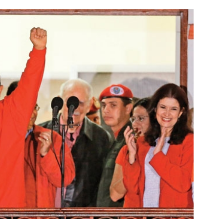
بازدید از IM LS7 لوکس ترین شاسی بلند
شامپو جلبک اسپیرولینا، دشمن
برقی ایران در باشگاه انقلاب
ریزش مو!45%تخفیف ویژه
ثبت درخواست
خرید محصول