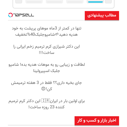
مطالب پیشنهادی
تنها در کمتر از 3ماه موهای پرپشت به خود
هدیه دهید🌱شامپوجلبک40%تخفیف
این دکتر شیرازی کرم ترمیم زخم ایرانی را
ساخت!!!
لطافت و زیبایی رو به موهات هدیه بده! شامپو
جلبک اسپیرولینا
جای بخیه داری؟؟ فقط در 3 هفته ترمیمش
کن!😍
برای اولین بار در ایران🇮🇷 این دکتر کرم ترمیم
کننده 23 روزه ساخت!
اخبار بازار و کسب و کار