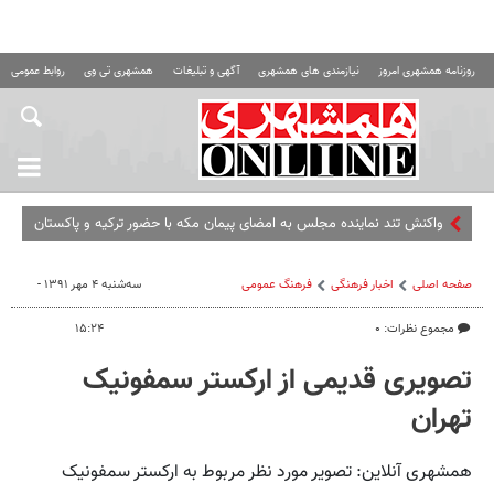
روزنامه همشهری امروز
نیازمندی های همشهری
آگهی و تبلیغات
همشهری تی وی
روابط عمومی ه
واکنش تند نماینده مجلس به امضای پیمان مکه با حضور ترکیه و پاکستان
صفحه اصلی
اخبار فرهنگی
فرهنگ عمومی
سه‌شنبه ۴ مهر ۱۳۹۱ -
مجموع نظرات: ۰
۱۵:۲۴
تصویری قدیمی از ارکستر سمفونیک
تهران
همشهری آنلاین: تصویر مورد نظر مربوط به ارکستر سمفونیک