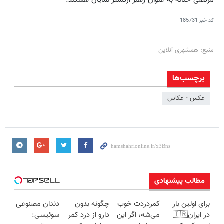
مرتضی حنانه به عنوان رهبر ارکستر نمایان هستند.
کد خبر
185731
منبع: همشهری آنلاین
برچسب‌ها
عکس - عکاس
مطالب پیشنهادی
برای اولین بار
کمردردت خوب
چگونه بدون
دندان مصنوعی
در ایران🇮🇷
می‌شه، اگر این
دارو از درد کمر
سوئیسی: