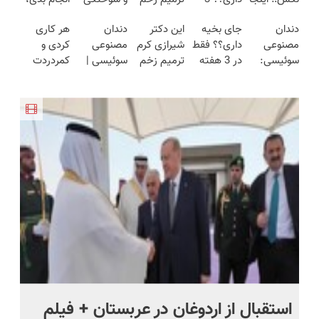
قسطی مو
هفته‌ای
ایرانی را
فقط در 3
لاغر شدن
دندان
جای بخیه
این دکتر
دندان
هر کاری
بکار
محوش کن!
ساخت!!!
هفته!!😍
سخت‌تر
مصنوعی
داری؟؟ فقط
شیرازی کرم
مصنوعی
کردی و
(تضمینی)
میشه.
سوئیسی:
در 3 هفته
ترمیم زخم
سوئیسی |
کمردردت
جدیدترین
ترمیمش
ایرانی را
سبک،
درمان نشد؟
فناوری
کن!😍
ساخت!!!
مقاوم،
پر کردن
اروپا، سبک
طبیعی!
پرسشنامه و
و مقاوم |
ویزیت
دریافت راه
پرداخت
رایگان+پرداخت
حل
قسطی
اقساطی😍
استقبال از اردوغان در عربستان + فیلم
شا