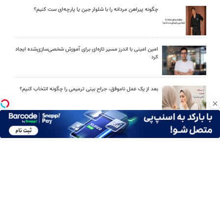
چگونه پیراهن مردانه را با شلوار جین یا پارچه‌ای ست کنیم؟
امین امینی با اندرز مسیر تازه‌ای برای آموزش شخصی‌سازی‌شده ایجاد
کرد
بعد از یک عمل ناموفق، جراح بینی ترمیمی را چگونه انتخاب کنیم؟
استعلام آنلاین خدمات دولتی: از کد پستی تا ثنا کدام را کجا انجام
دهیم؟
چرا باتری آیفون زود خالی می شود؟ ۹ راهکار واقعی
برای سفرهای طولانی کدام اتوبوس را انتخاب کنیم؟ راهنمای خرید در
فلای تودی