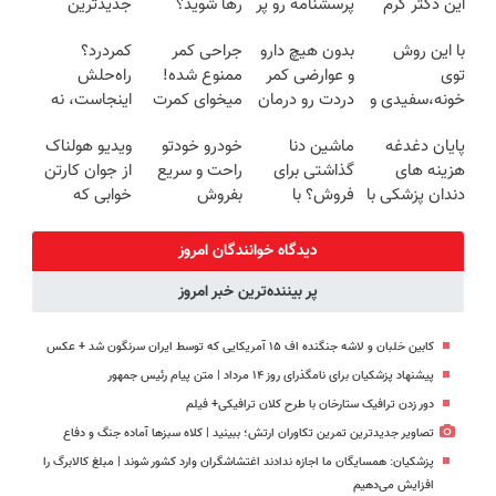
این دکتر کرم
پرسشنامه رو پر
رها شوید؟
جدیدترین
ترمیم کننده 23
کنی!!
(◂پرسش‌نامه
فناوری اروپا،
با این روش
بدون هیچ دارو
جراحی کمر
کمردرد؟
روزه ساخت!
رو پرکن)
سبک و مقاوم |
توی
و عوارضی کمر
ممنوع شده!
راه‌حلش
پرداخت قسطی
خونه،سفیدی و
دردت رو درمان
میخوای کمرت
اینجاست، نه
زیبایی دندوناتو
کن!
رو در منزل
توی داروخونه
پایان دغدغه
ماشین دنا
خودرو خودتو
ویدیو هولناک
برگردون
(پرسش‌نامه)
درمان کنی؟
هزینه های
گذاشتی برای
راحت و سریع
از جوان کارتن
(40%off)
((پرسش‌نامه))
دندان پزشکی با
فروش؟ با
بفروش
خوابی که
پک سفید
خودرو45 راحت
میلیاردر شد.
کننده خانگی
بفروش
آموزش رایگان
دیدگاه خوانندگان امروز
پر بیننده‌ترین خبر امروز
کابین خلبان و لاشه جنگنده اف ۱۵ آمریکایی که توسط ایران سرنگون شد + عکس
پیشنهاد پزشکیان برای نامگذرای روز ۱۴ مرداد | متن پیام رئیس جمهور
دور زدن ترافیک ستارخان با طرح کلان ترافیکی+ فیلم
تصاویر جدیدترین تمرین تکاوران ارتش؛ ببینید | کلاه سبزها آماده جنگ و دفاع
پزشکیان: همسایگان ما اجازه ندادند اغتشاشگران وارد کشور شوند | مبلغ کالابرگ را
افزایش می‌دهیم