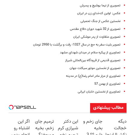
تصویری از نیما یوشیج و پسرش
عکس: اولین کدخدای زن در ایران
نخستین عکس از جنگ تحمیلی
تصویری از 32 شهید دوران دفاع مقدس
تصویری متفاوت از پدر موشکی ایران
تصویر بلیت سفر به حج در سال 1327؛ رفت و برگشت با 2950 تومان
تصاویری از پیکره سلام در میدان شهدای مشهد
تصویری قدیمی از فرودگاه بین‌المللی شیراز
تصویری از نخستین موتور سیکلت جهان
تصاویری از مزار مادر امام رضا(ع) در مدینه
تصاویری از بهمن 57
تصاویری از نخستین خلبان ایرانی
مطالب پیشنهادی
دیگه
جای زخم و
این دکتر
ترمیم جای
اگر این
خجالت
بخیه
شیرازی کرم
زخم، بخیه
اشتباه رو
نکش‼️ اینجا
داری؟؟ 3
ترمیم زخم
و سوختگی
انجام بدی،