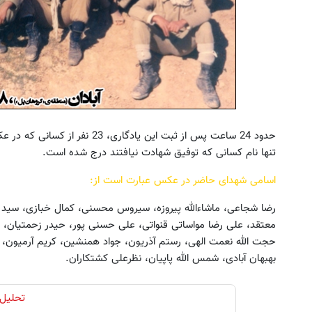
حدود 24 ساعت پس از ثبت این یاد
تنها نام کسانی که توفیق شهادت نیافتند درج شده است.
اسامی شهدای حاضر در عکس عبارت است از:
رضا شجاعی، ماشاءالله پیروزه، سیروس محسنی، کمال خبازی، سید
معتقد، علی رضا مواساتی قنواتی، علی حسنی پور، حیدر زحمتیان، نو
حجت الله نعمت الهی، رستم آذریون، جواد همنشین، کریم آرمیون، ب
بهبهان آبادی، شمس الله پاپیان، نظرعلی کشتکاران.
تحلیل 