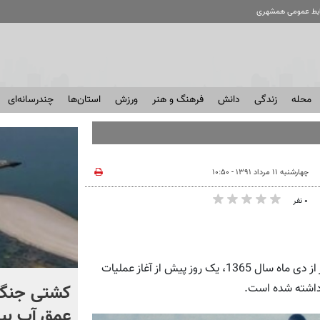
ابط عمومی همشهری
محله
زندگی
دانش
فرهنگ و هنر
ورزش
استان‌ها
چندرسانه‌ای
چهارشنبه ۱۱ مرداد ۱۳۹۱ - ۱۰:۵۰
۰ نفر
همشهری آنلاین: تصویری که مشاهده می‌کنید، در هجدهمین روز از دی ماه سال 1365، یک روز پیش از آغاز عملیات
برخورد تاریخی موشک فالکون
کشتی‌ جنگ 
۹ با ماه + فیلم
عمق آب بیر