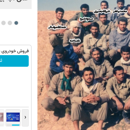
ه ایمپلنت
فرصت ویژه‼️ استخدام بیمه سامان با حقوق
فروش خودروی شم
و مزایای بالا
ث
تکمیل فرم
‹