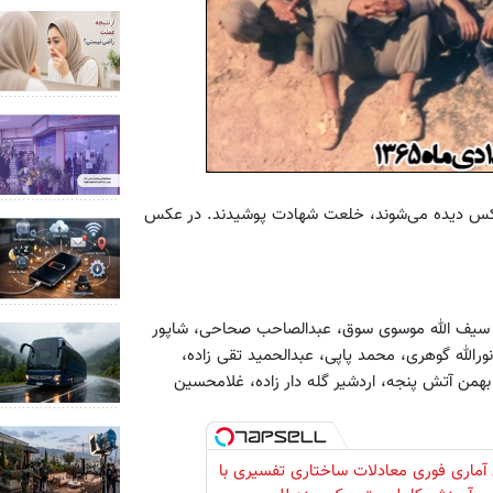
گاری، 23 نفر از کسانی که در عکس دیده می‌شوند، خلعت شهادت پوشیدند. در عکس
 سیف الله موسوی سوق، عبدالصاحب صحاحی، شاپور
رالله گوهری، محمد پاپی، عبدالحمید تقی زاده،
همن آتش پنجه، اردشیر گله دار زاده، غلامحسین
آماری فوری معادلات ساختاری تفسیری با