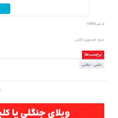
کد خبر
179572
منبع: همشهری آنلاین
برچسب‌ها
عکس - عکاس