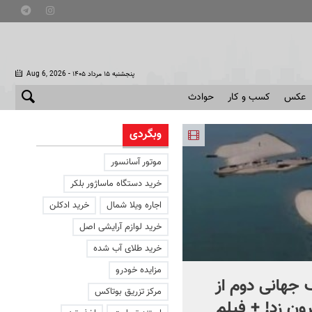
- پنجشنبه ۱۵ مرداد ۱۴۰۵
Aug 6, 2026
عکس
کسب و کار
حوادث
وبگردی
موتور آسانسور
خرید دستگاه ماساژور بلکر
اجاره ویلا شمال
خرید ادکلن
خرید لوازم آرایشی اصل
خرید طلای آب شده
مزایده خودرو
جهانی دوم از
افشای اطلاعات برای ترور
مرکز تزریق بوتاکس
ون زد! + فیلم
بارون ترامپ | ماجرای قرار