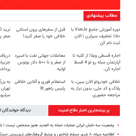
مطالب پیشنهادی
دوره آموزش جامع VueJs با
قبل از سفرهای برون استانی
۵۰٪ تخفیف سبزلرن | الان
خلافی خود را صفر کنید!
صفر پ
ثبت نام کن
اجاره‌ قسطی ویلا! از کلبه تا
معاملات جهانی نفت با اسپرد
آپارتمان مبله رو تو 4 قسط
از صفر و تا ۵۰۰ دلار بونوس
جزییات
اجاره کن.
اولیه
پرداخ
خلافی خودروتو الان ببین، با
استعلام فوری و آنلاین خلافی
به بزر
پلاک و کد ملی، بدون نیاز به
پلیس راهور🚨
مراجعه حضوری
میلیون
پر بیننده‌ترین اخبار دفاع-امنیت
دیدگاه خوانندگان ا
وضعیت سه خلبان ایرانی عملیات حمله به العدید هنوز مشخص نیست | شا
اطلاعیه سپاه: ۸ شرور مسلح شاخص و مرتبط گروهک‌های تروریستی دستگیر شدند