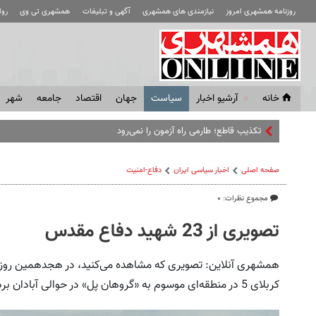
روزنامه همشهری امروز
نیازمندی های همشهری
آگهی و تبلیغات
همشهری تی وی
رو
خانه
آرشیو اخبار
سياست
جهان
اقتصاد
جامعه
شهر
تکذیب قاطع؛‌ طارمی راه آزمون را نمی‌رود
صفحه اصلی
اخبار سیاسی ایران
دفاع-امنیت
مجموع نظرات: ۰
تصویری از 23 شهید دفاع مقدس
کربلای 5 در منطقه‌ای موسوم به «گروهان پل» در حوالی آبادان برداشته شده است.