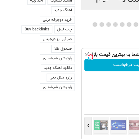
استند تسلیت
اخذ رتبه
عاشقانه با یک زن
آهنگ جدید
خرید دوچرخه برقی
چاپ لیبل
Buy backlinks
صرافی ارز دیجیتال
صندوق طلا
ا به بهترین قیمت بازار ✅
پارتیشن شیشه ای
بت درخواست
دانلود اهنگ جدید
رزرو هتل دبی
پارتیشن شیشه ای
›