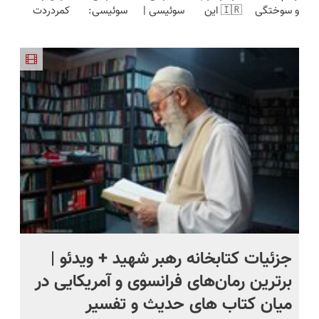
و سوختگی
🇮🇷 این
سوئیسی |
سوئیسی:
کمردردت
محدود)
قیمت بازار
فقط در 3
دکتر کرم
سبک،
جدیدترین
درمان نشد؟
🔥)
هفته!!😍
ترمیم کننده
مقاوم،
فناوری
پر کردن
23 روزه
طبیعی!
اروپا، سبک
پرسشنامه و
ساخت!
ویزیت
و مقاوم |
دریافت راه
رایگان+پرداخت
پرداخت
حل
اقساطی😍
قسطی
جزئیات کتابخانه رهبر شهید + ویدئو |
ما
برترین رمان‌های فرانسوی و آمریکایی در
پا
میان کتاب های حدیث و تفسیر