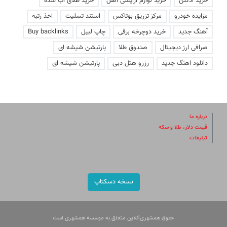
خرید ادکلن
خرید لوازم آرایشی اصل
خرید طلای آب شده
مزایده خودرو
مرکز تزریق بوتاکس
استند تسلیت
اخذ رتبه
آهنگ جدید
خرید دوچرخه برقی
چاپ لیبل
Buy backlinks
صرافی ارز دیجیتال
صندوق طلا
پارتیشن شیشه ای
دانلود اهنگ جدید
رزرو هتل دبی
پارتیشن شیشه ای
درباره ما
قیمت دلار، طلا و سکه
تبلیغات
نسخه دسکتاپ
حقوق همشهری‌آنلاین متعلق به موسسه همشهری است