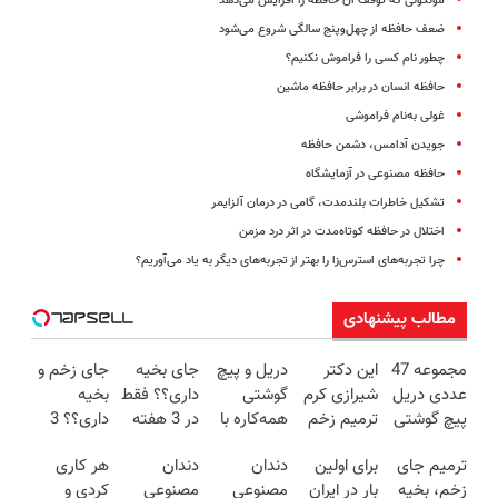
مولکولی که توقف آن حافظه را افزایش می‌دهد
ضعف حافظه از چهل‌وپنج سالگی شروع می‌شود
چطور نام کسی را فراموش نکنیم؟
حافظه انسان در برابر حافظه ماشین
غولی به‌نام فراموشی
جویدن آدامس، دشمن حافظه
حافظه مصنوعی در آزمایشگاه
تشکیل خاطرات بلندمدت، گامی در درمان آلزایمر
اختلال در حافظه کوتاه‌مدت در اثر درد مزمن
چرا تجربه‌های استرس‌زا را بهتر از تجربه‌های دیگر به یاد می‌آوریم؟
مطالب پیشنهادی
مجموعه 47
این دکتر
دریل و پیچ
جای بخیه
جای زخم و
عددی دریل
شیرازی کرم
گوشتی
داری؟؟ فقط
بخیه
پیچ گوشتی
ترمیم زخم
همه‌کاره با
در 3 هفته
داری؟؟ 3
شارژی
ایرانی را
گیربکس
ترمیمش
هفته‌ای
ترمیم جای
برای اولین
دندان
دندان
هر کاری
(تخفیف به
ساخت!!!
هوشمند ⚙️
کن!😍
محوش کن!
زخم، بخیه
بار در ایران
مصنوعی
مصنوعی
کردی و
مدت
(نصف