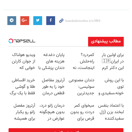
مطالب پیشنهادی
برای اولین بار
کمردرد؟
پایان دغدغه
ویدیو هولناک
در ایران🇮🇷
راه‌حلش
هزینه های
از جوان کارتن
این دکتر کرم
اینجاست، نه
دندان پزشکی با
خوابی که
ترمیم کننده 23
توی داروخونه
پک سفید
میلیاردر شد.
با این روش
دندان مصنوعی
آرتروز مفاصل
خرید اقساطی
روزه ساخت!
کننده خانگی
آموزش رایگان
توی
سوئیسی:
خود را به طور
طلا و گوشی
خونه،سفیدی و
جدیدترین
قطعی درمان
فقط با یک برگ
زیبایی دندوناتو
فناوری اروپا،
کنید!
چک صیادی
با اعتماد بنفس
میخوای کمر
درمان زانو درد،
آرتروز مفصل
برگردون
سبک و مقاوم |
◗پرسش‌نامه◖
لبخند بزن (ژل
دردت رو بدون
بدون هیچگونه
زانو رو یکبار
(40%off)
پرداخت قسطی
سفیدکننده
قرص برای
عوارض در
برای همیشه
دندان40%تخفیف)
همیشه خوب
منزل
درمان کن!
کنی؟
(◂پرسش‌نامه)
◗پرسش‌نامه◖