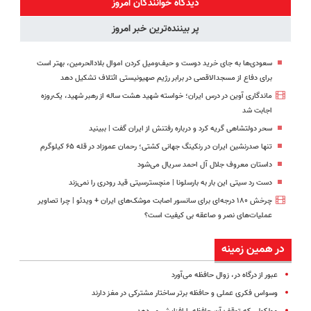
دیدگاه خوانندگان امروز
(◂پرسش‌نامه
پر بیننده‌ترین خبر امروز
رو پر کن)
سعودی‌ها به جای خرید دوست و حیف‌ومیل کردن اموال بلادالحرمین، بهتر است
برای دفاع از مسجدالاقصی در برابر رژیم صهیونیستی ائتلاف تشکیل دهد
ماندگاری آوین در درس ایران؛ خواسته شهید هشت ساله از رهبر شهید، یک‌روزه
اجابت شد
سحر دولتشاهی گریه کرد و درباره رفتنش از ایران گفت | ببینید
تنها صدرنشین ایران در رنکینگ جهانی کشتی؛ رحمان عموزاد در قله ۶۵ کیلوگرم
داستان معروف جلال آل احمد سریال می‌شود
دست رد سیتی این بار به بارسلونا | منچسترسیتی قید رودری را نمی‌زند
چرخش ۱۸۰ درجه‌ای برای سانسور اصابت موشک‌های ایران + ویدئو | چرا تصاویر
عملیات‌های نصر و صاعقه بی کیفیت است؟
در همین زمینه
عبور از درگاه در، زوال حافظه می‌آورد
وسواس فکری عملی و حافظه برتر ساختار مشترکی در مغز دارند